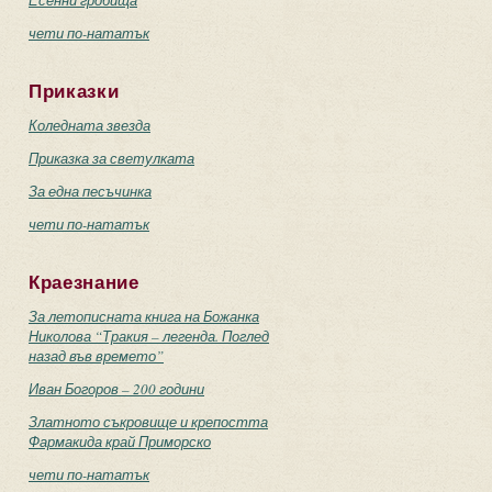
Есенни гробища
чети по-нататък
Приказки
Коледната звезда
Приказка за светулката
За една песъчинка
чети по-нататък
Краезнание
За летописната книга на Божанка
Николова “Тракия – легенда. Поглед
назад във времето”
Иван Богоров – 200 години
Златното съкровище и крепостта
Фармакида край Приморско
чети по-нататък