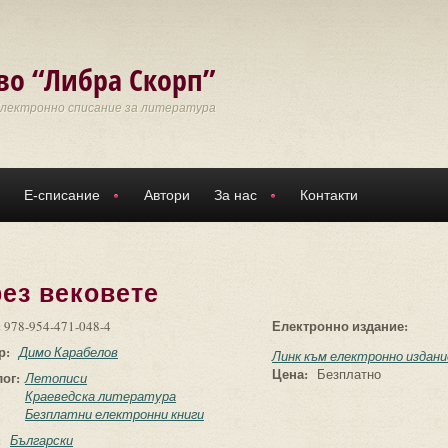
во “Либра Скорп”
Електронно списание за литература
Е-списание
Автори
За нас
Контакти
ез вековете
:
Електронно издание:
978-954-471-048-4
р:
Димо Карабелов
Линк към електронно издани
Цена:
Безплатно
лог:
Летописи
Краеведска литература
Безплатни електронни книги
:
Български