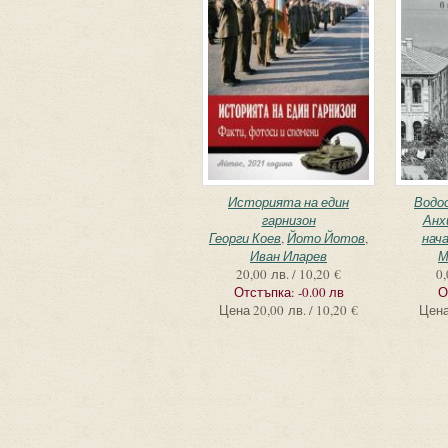
Историята на един
Водо
гарнизон
Анх
Георги Коев
,
Йото Йотов
,
нач
Иван Иларев
М
20,00 лв. / 10,20 €
0,
Отстъпка:
-0.00 лв
О
Цена
20,00 лв. / 10,20 €
Цен