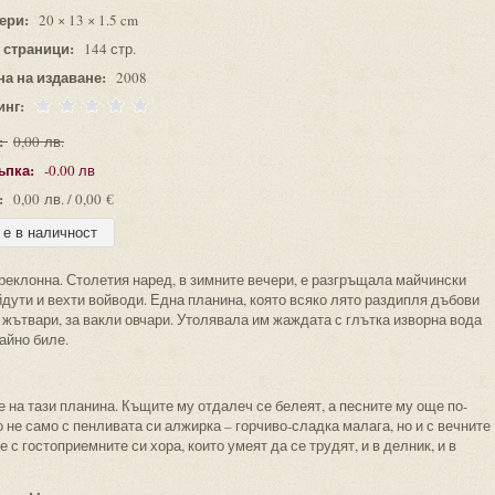
ери:
20 × 13 × 1.5 cm
 страници:
144 стр.
на на издаване:
2008
инг:
:
0,00 лв.
ъпка:
-0.00 лв
:
0,00 лв. / 0,00 €
преклонна. Столетия наред, в зимните вечери, е разгръщала майчински
йдути и вехти войводи. Една планина, която всяко лято раздипля дъбови
и жътвари, за вакли овчари. Утолявала им жаждата с глътка изворна вода
айно биле.
е на тази планина. Къщите му отдалеч се белеят, а песните му още по-
 не само с пенливата си алжирка – горчиво-сладка малага, но и с вечните
 с гостоприемните си хора, които умеят да се трудят, и в делник, и в