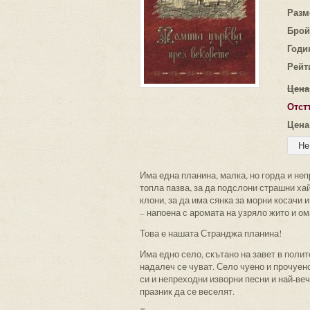
Разм
Брой
Годи
Рейт
Цена
Отст
Цена
Има една планина, малка, но горда и не
топла пазва, за да подслони страшни ха
клони, за да има сянка за морни косачи 
– напоена с аромата на узряло жито и ом
Това е нашата Странджа планина!
Има едно село, скътано на завет в полит
надалеч се чуват. Село чуено и прочуено
си и непреходни изворни песни и най-вече
празник да се веселят.