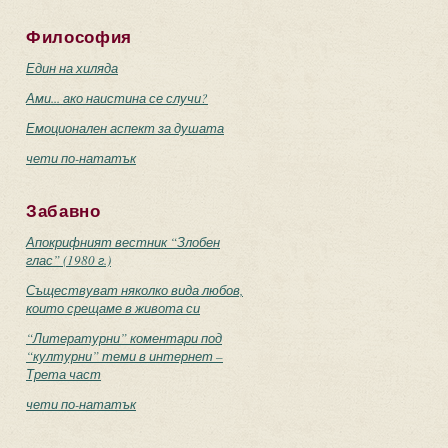
Философия
Един на хиляда
Ами... ако наистина се случи?
Емоционален аспект за душата
чети по-нататък
Забавно
Апокрифният вестник “Злобен
глас” (1980 г.)
Съществуват няколко вида любов,
които срещаме в живота си
“Литературни” коментари под
“културни” теми в интернет –
Трета част
чети по-нататък