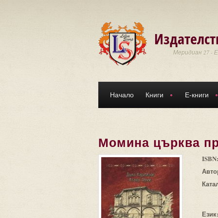
Премини към основното съдържание
Издателст
Меридиан 27 - 
Начало
Книги
Е-книги
Момина църква пр
ISBN
Авто
Ката
Език