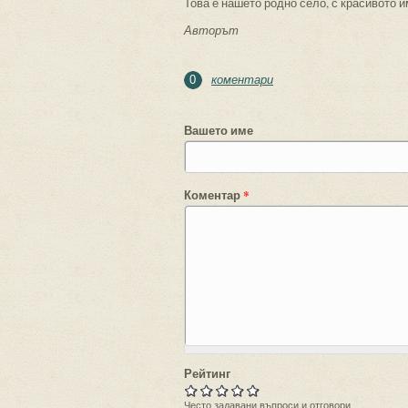
Това е нашето родно село, с красивото 
Авторът
коментари
0
Вашето име
Коментар
*
Рейтинг
Често задавани въпроси и отговори