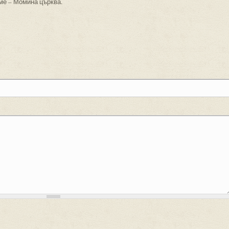
име – Момина църква.