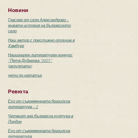
Новини
Гласове от село Александрово –
живата история на българското
село
Наш автор с престижно отличие в
Хамбург
Национален литературен конкурс
“Петя Дубарова ‘2025”
(резултати)
чети по-нататък
Ревюта
Ехо от съвременната бразилска
литература – 2
Четвърт век българска култура в
Лондон
Ехо от съвременната бразилска
литература