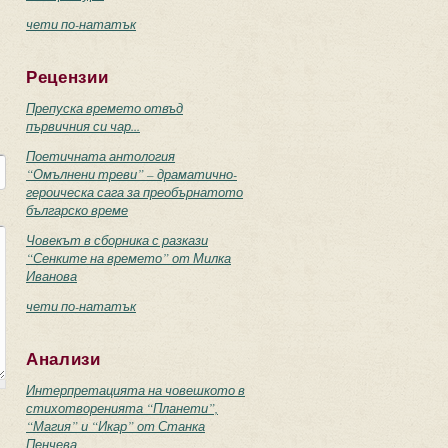
чети по-нататък
Рецензии
Препуска времето отвъд
първичния си чар...
Поетичната антология
“Омълнени треви” – драматично-
героическа сага за преобърнатото
българско време
Човекът в сборника с разкази
“Сенките на времето” от Милка
Иванова
чети по-нататък
Анализи
Интерпретацията на човешкото в
стихотворенията “Планети”,
“Магия” и “Икар” от Станка
Пенчева