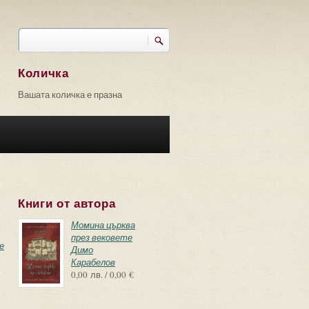
Търси
Форма за търсене
Количка
Вашата количка е празна
Книги от автора
Момина църква
през вековете
е
Димо
Карабелов
0,00 лв. / 0,00 €