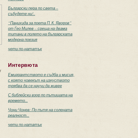
Български пера по света –
събудете ни!..
“Панихида за поета П. К. Яворов”
от Гео Милев – среща на двама
титани в полето на българската
модерна поезия
чети по-нататък
Интервюта
т
Емигрантството е съдба и мисия,
с която човекът на изкуството
трябва да се научи да живее
С библейски взор по пътищата на
времето...
Чони Чонев: По пътя на солената
реалност...
чети по-нататък