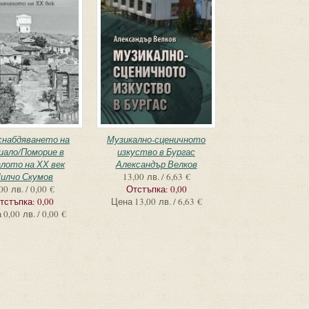
снабдяването на
Музикално-сценичното
иало/Поморие в
изкуство в Бургас
алото на ХХ век
Александър Велков
илчо Скумов
13,00 лв. / 6,63 €
00 лв. / 0,00 €
Отстъпка:
0,00
тстъпка:
0,00
Цена
13,00 лв. / 6,63 €
а
0,00 лв. / 0,00 €