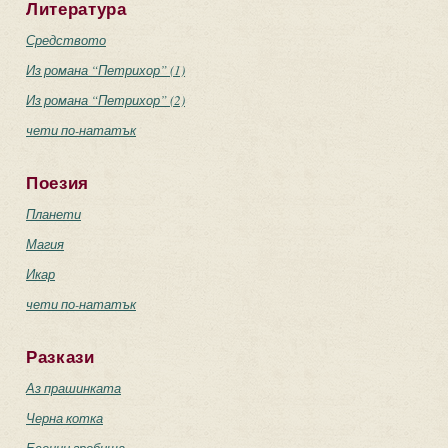
Литература
Средството
Из романа “Петрихор” (1)
Из романа “Петрихор” (2)
чети по-нататък
Поезия
Планети
Магия
Икар
чети по-нататък
Разкази
Аз прашинката
Черна котка