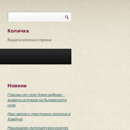
Търси
Форма за търсене
Количка
Вашата количка е празна
Новини
Гласове от село Александрово –
живата история на българското
село
Наш автор с престижно отличие в
Хамбург
Национален литературен конкурс