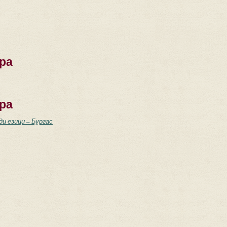
ра
ра
ди езици – Бургас