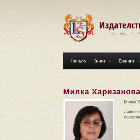
Премини към основното съдържание
Издателст
Меридиан 27 - 
Начало
Книги
Е-книги
Милка Харизанов
Милка Ха
Живее и
образова