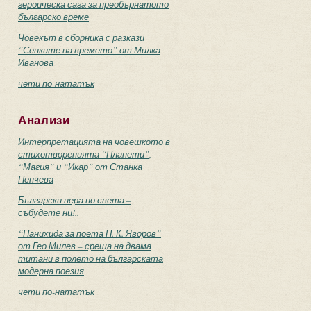
героическа сага за преобърнатото
българско време
Човекът в сборника с разкази
“Сенките на времето” от Милка
Иванова
чети по-нататък
Анализи
Интерпретацията на човешкото в
стихотворенията “Планети”,
“Магия” и “Икар” от Станка
Пенчева
Български пера по света –
събудете ни!..
“Панихида за поета П. К. Яворов”
от Гео Милев – среща на двама
титани в полето на българската
модерна поезия
чети по-нататък