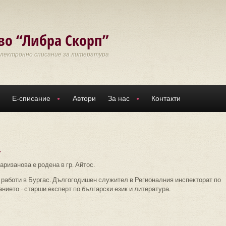
во “Либра Скорп”
Електронно списание за литература
Е-списание
Автори
За нас
Контакти
а
ризанова е родена в гр. Айтос.
 работи в Бургас. Дългогодишен служител в Регионалния инспекторат по
нието - старши експерт по български език и литература.