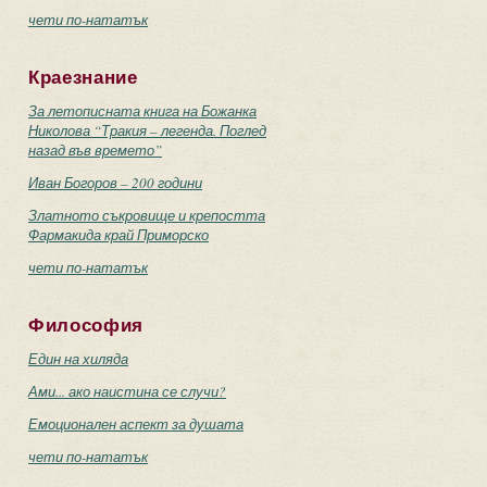
чети по-нататък
Краезнание
За летописната книга на Божанка
Николова “Тракия – легенда. Поглед
назад във времето”
Иван Богоров – 200 години
Златното съкровище и крепостта
Фармакида край Приморско
чети по-нататък
Философия
Един на хиляда
Ами... ако наистина се случи?
Емоционален аспект за душата
чети по-нататък