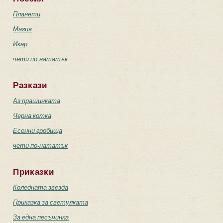
Планети
Магия
Икар
чети по-нататък
Разкази
Аз прашинката
Черна котка
Есенни гробища
чети по-нататък
Приказки
Коледната звезда
Приказка за светулката
За една песъчинка