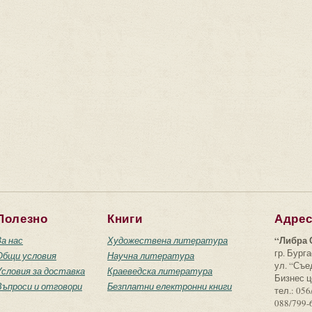
Полезно
Книги
Адре
“Либра 
За нас
Художествена литература
гр. Бурга
Общи условия
Научна литература
ул. “Съ
Условия за доставка
Краеведска литература
Бизнес ц
Въпроси и отговори
Безплатни електронни книги
тел.: 056
088/799-