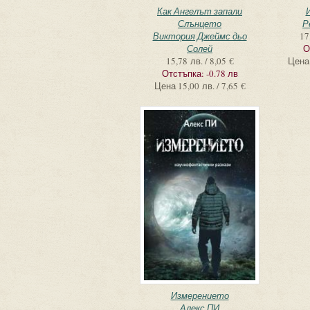
Как Ангелът запали
Слънцето
Р
Виктория Джеймс дьо
17
Солей
О
15,78 лв. / 8,05 €
Цена
Отстъпка:
-0.78 лв
Цена
15,00 лв. / 7,65 €
Измерението
Алекс ПИ