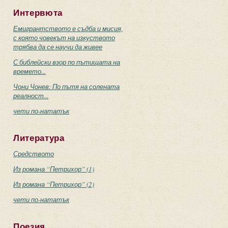
Интервюта
Емигрантството е съдба и мисия,
с която човекът на изкуството
трябва да се научи да живее
С библейски взор по пътищата на
времето...
Чони Чонев: По пътя на солената
реалност...
чети по-нататък
Литература
Средството
Из романа “Петрихор” (1)
Из романа “Петрихор” (2)
чети по-нататък
Поезия