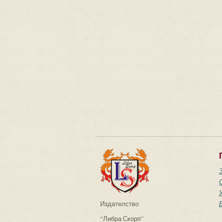
Издателство
“Либра Скорп”