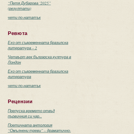
“Петя Дубарова ‘2025”
(резултати)
чети по-нататък
Ревюта
Ехо от съвременната бразилска
литература – 2
Четвърт век българска култура в
Лондон
Ехо от съвременната бразилска
литература
чети по-нататък
Рецензии
Препуска времето отвъд
първичния си чар...
Поетичната антология
“Омълнени треви” – драматично-