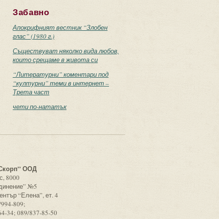
Забавно
Апокрифният вестник “Злобен
глас” (1980 г.)
Съществуват няколко вида любов,
които срещаме в живота си
“Литературни” коментари под
“културни” теми в интернет –
Трета част
чети по-нататък
с
Скорп” ООД
с, 8000
единение” №5
ентър “Елена”, ет. 4
/994-809;
64-34; 089/837-85-50