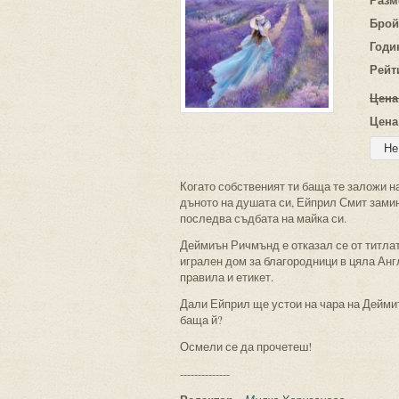
Брой
Годи
Рейт
Цена
Цена
Когато собственият ти баща те заложи на
дъното на душата си, Ейприл Смит замина
последва съдбата на майка си.
Деймиън Ричмънд е отказал се от титлат
игрален дом за благородници в цяла Англ
правила и етикет.
Дали Ейприл ще устои на чара на Деймиъ
баща й?
Осмели се да прочетеш!
--------------