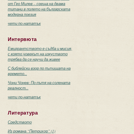
от Гео Милев – среща на двама
титани в полето на българската
модерна поезия
чети по-нататък
Интервюта
Емигрантството е съдба и мисия,
с която човекът на изкуството
трябва да се научи да живее
С библейски взор по пътищата на
времето...
Чони Чонев: По пътя на солената
реалност...
чети по-нататък
Литература
Средството
Из романа “Петрихор” (1)