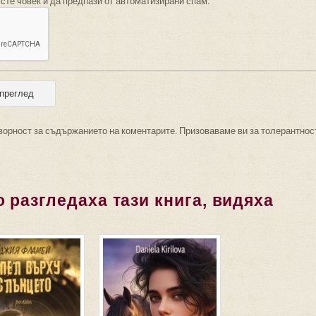
 сте човек и да предпази от автоматизирани спам.
ворност за съдържанието на коментарите. Призоваваме ви за толерантнос
 разгледаха тази книга, видяха