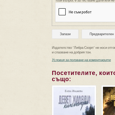
Този въпрос е за тестване дали или не
Издателство "Либра Скорп" не носи отго
и спазване на добрия тон.
Условия за ползване на коментарите
Посетителите, които
също: