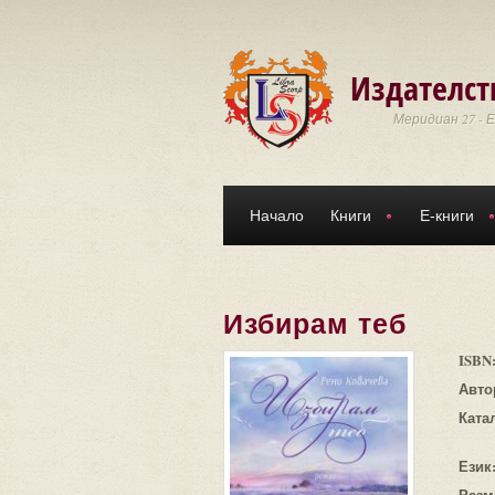
Премини към основното съдържание
Издателст
Меридиан 27 - 
Начало
Книги
Е-книги
Избирам теб
ISBN
Авто
Ката
Език
Разм