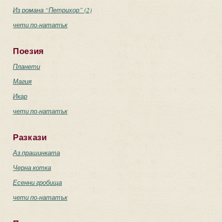
Из романа “Петрихор” (2)
чети по-нататък
Поезия
Планети
Магия
Икар
чети по-нататък
Разкази
Аз прашинката
Черна котка
Есенни гробища
чети по-нататък