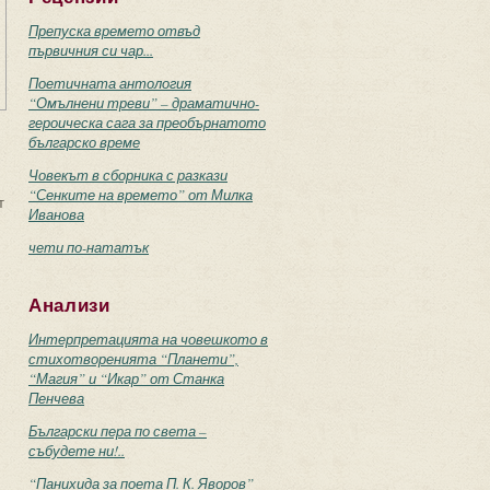
Препуска времето отвъд
първичния си чар...
Поетичната антология
“Омълнени треви” – драматично-
героическа сага за преобърнатото
българско време
Човекът в сборника с разкази
“Сенките на времето” от Милка
т
Иванова
чети по-нататък
Анализи
Интерпретацията на човешкото в
стихотворенията “Планети”,
“Магия” и “Икар” от Станка
Пенчева
Български пера по света –
събудете ни!..
“Панихида за поета П. К. Яворов”