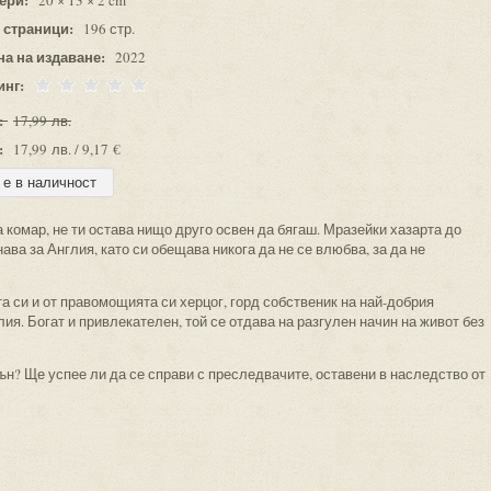
20 × 13 × 2 cm
 страници:
196 стр.
на на издаване:
2022
инг:
:
17,99 лв.
:
17,99 лв. / 9,17 €
 комар, не ти остава нищо друго освен да бягаш. Мразейки хазарта до
ва за Англия, като си обещава никога да не се влюбва, за да не
а си и от правомощията си херцог, горд собственик на най-добрия
ия. Богат и привлекателен, той се отдава на разгулен начин на живот без
н? Ще успее ли да се справи с преследвачите, оставени в наследство от