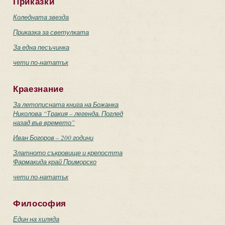
Приказки
Коледната звезда
Приказка за светулката
За една песъчинка
чети по-нататък
Краезнание
За летописната книга на Божанка
Николова “Тракия – легенда. Поглед
назад във времето”
Иван Богоров – 200 години
Златното съкровище и крепостта
Фармакида край Приморско
чети по-нататък
Философия
Един на хиляда