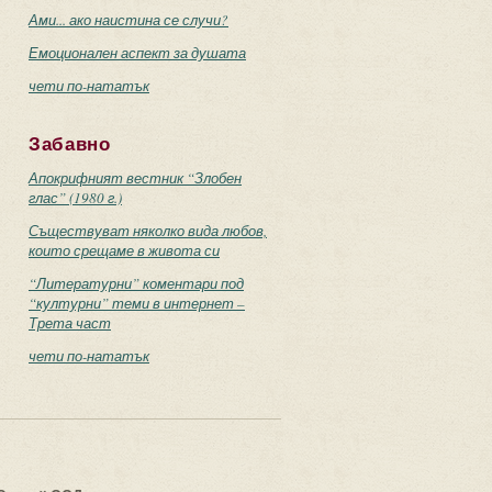
Ами... ако наистина се случи?
Емоционален аспект за душата
чети по-нататък
Забавно
Апокрифният вестник “Злобен
глас” (1980 г.)
Съществуват няколко вида любов,
които срещаме в живота си
“Литературни” коментари под
“културни” теми в интернет –
Трета част
чети по-нататък
с