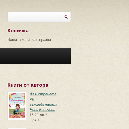
Търси
Форма за търсене
Количка
Вашата количка е празна
Книги от автора
Ая и страната
на
вълшебствата
Рени Ковачева
18,90 лв. /
9,64 €