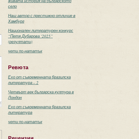
живата история на българското
село
Наш автор с престижно отличие в
Хамбург
Национален литературен конкурс
“Петя Дубарова ‘2025”
(резултати)
чети по-нататък
Ревюта
Ехо от съвременната бразилска
литература – 2
Четвърт век българска култура в
Лондон
Ехо от съвременната бразилска
литература
чети по-нататък
Рецензии