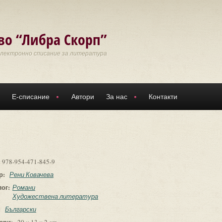
во “Либра Скорп”
Електронно списание за литература
Е-списание
Автори
За нас
Контакти
:
978-954-471-845-9
р:
Рени Ковачева
лог:
Романи
Художествена литература
:
Български
ери: