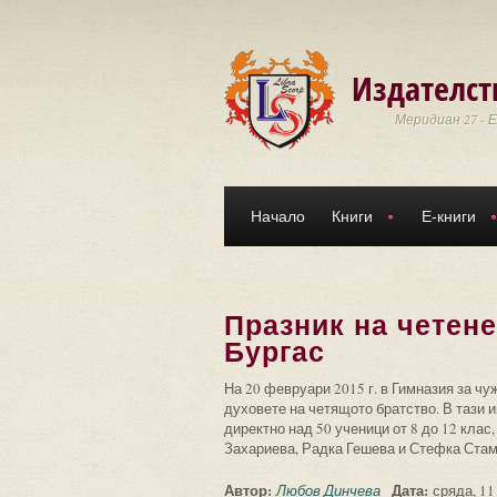
Премини към основното съдържание
Издателст
Меридиан 27 - 
Начало
Книги
Е-книги
Празник на четене
Бургас
На 20 февруари 2015 г. в Гимназия за ч
духовете на четящото братство. В тази 
директно над 50 ученици от 8 до 12 кла
Захариева, Радка Гешева и Стефка Стам
Автор:
Дата:
Любов Динчева
сряда, 11