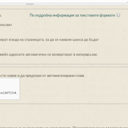
По-подробна информация за текстовите формати
е.
екъсват
рат в кода на страницата, за да се намали шанса да бъдат
имейл адресите автоматично се конвертират в хипервръзки.
 сте човек и да предпази от автоматизирани спам.