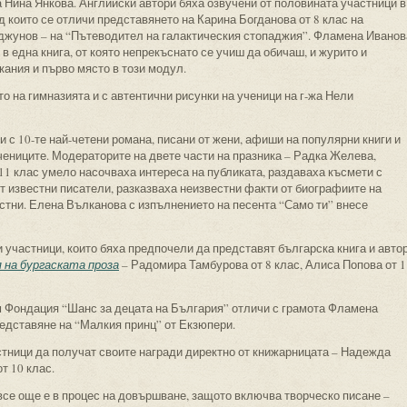
а Нина Янкова. Английски автори бяха озвучени от половината участници в
д които се отличи представянето на Карина Богданова от 8 клас на
уджунов – на “Пътеводител на галактическия стопаджия”. Фламена Иванов
 в една книга, от която непрекъснато се учиш да обичаш, и журито и
кания и първо място в този модул.
о на гимназията и с автентични рисунки на ученици на г-жа Нели
с 10-те най-четени романа, писани от жени, афиши на популярни книги и
чениците. Модераторите на двете части на празника – Радка Желева,
11 клас умело насочваха интереса на публиката, раздаваха късмети с
от известни писатели, разказваха неизвестни факти от биографиите на
стни. Елена Вълканова с изпълнението на песента “Само ти” внесе
 участници, които бяха предпочели да представят българска книга и авто
 на бургаската проза
– Радомира Тамбурова от 8 клас, Алиса Попова от 1
м Фондация “Шанс за децата на България” отличи с грамота Фламена
редставяне на “Малкия принц” от Екзюпери.
тници да получат своите награди директно от книжарницата – Надежда
т 10 клас.
все още е в процес на довършване, защото включва творческо писане –