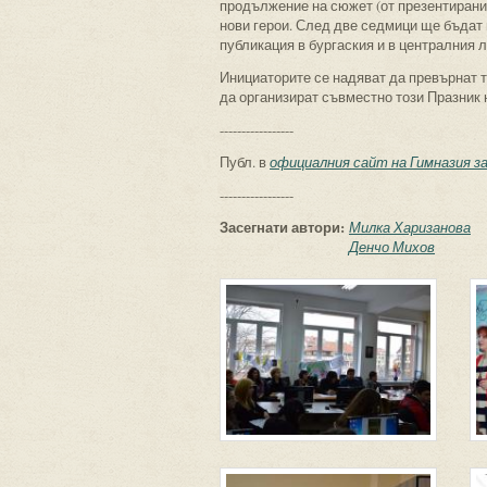
продължение на сюжет (от презентираните
нови герои. След две седмици ще бъдат
публикация в бургаския и в централния 
Инициаторите се надяват да превърнат т
да организират съвместно този Празник 
-----------------
Публ. в
официалния сайт на Гимназия за 
-----------------
Засегнати автори:
Милка Харизанова
Денчо Михов