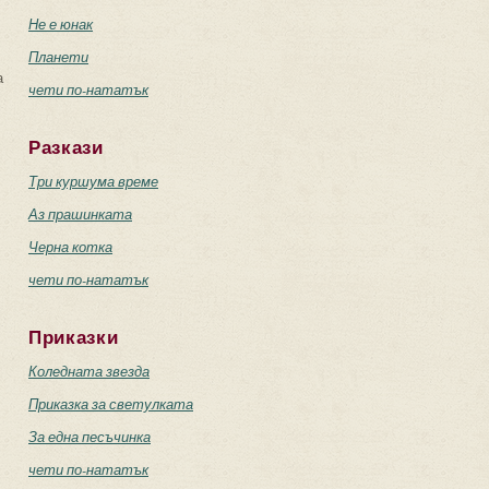
Не е юнак
Планети
а
чети по-нататък
Разкази
Три куршума време
Аз прашинката
Черна котка
чети по-нататък
Приказки
Коледната звезда
Приказка за светулката
За една песъчинка
чети по-нататък