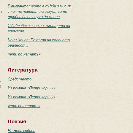
Емигрантството е съдба и мисия,
с която човекът на изкуството
а
трябва да се научи да живее
С библейски взор по пътищата на
времето...
Чони Чонев: По пътя на солената
реалност...
чети по-нататък
Литература
Средството
р
1
Из романа “Петрихор” (1)
Из романа “Петрихор” (2)
чети по-нататък
Поезия
На Нова година