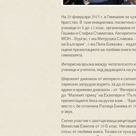
На 20 февруари 2015 г. в Гимназия за ч
братство. В тази инициатива, посветена
ученици от 8 до 12 клас, организирани о
Гешева и Стефка Стаматова. Авторитетн
МОН – Бургас, г-жа Митрушка Славова –
на България”, г-жа Пепа Божкова – изда
оцени презентациите на любими книги по
гимназията.
Интересна връзка между читателското и 
ученици и учители, под редакцията на уч
Широкият диапазон от интереси и силнат
сериозно затрудни журито, за да отличи
идеен и времеви диапазон – от “Вечери 
до “Малкият принц” на Екзюпери и “Път
презентациите бяха на руски език – “Бр
място с бе отличена Ралица Бинева от 1
и звук.
Силно участие с разтърсваща рецитация
Венислав Емилов от 10 Б клас. Неговата
откъс от любима книга. Тогава се чуха р