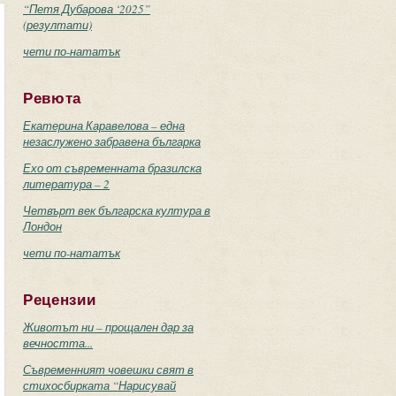
“Петя Дубарова ‘2025”
(резултати)
чети по-нататък
Ревюта
Екатерина Каравелова – една
незаслужено забравена българка
Ехо от съвременната бразилска
литература – 2
Четвърт век българска култура в
Лондон
чети по-нататък
Рецензии
Животът ни – прощален дар за
вечността...
Съвременният човешки свят в
стихосбирката “Нарисувай