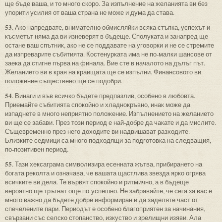
ще бъде ваша, и то много скоро. За изпълнение на желанията ви без
упорити усилия от ваша страна не може и дума да става.
53
. Ако напредвате, внимателно обмисляйки всяка стъпка, успехът и
късметът няма да ви изневерят в бъдеще. Сполуката и занапред ще
остане ваш спътник, ако не се поддавате на уговорки и не се стремите
да изпреварите събитията. Костенурката има не по-малки шансове от
заека да стигне първа на финала. Вие сте в началото на дълъг път.
Желанието ви в края на краищата ще се изпълни. Финансовото ви
положение съществено ще се подобри.
54
. Винаги и във всичко бъдете предпазлив, особено в любовта.
Приемайте събитията спокойно и хладнокръвно, инак може да
изпаднете в много неприятно положение. Изпълнението на желанието
ви ще се забави. През този период е най-добре да чакате и да мислите.
Същевременно през него доходите ви надвишават разходите.
Близките седмици са много подходящи за подготовка на следващия,
по-позитивен период.
55
. Тази хексаграма символизира есенната жътва, прибирането на
богата реколта и означава, че вашата щастлива звезда ярко огрява
всичките ви дела. Те вървят спокойно и ритмично, а в бъдеще
вероятно ще тръгнат още по-успешно. Не забравяйте, че сега за вас е
много важно да бъдете добре информиран и да заделяте част от
спечелените пари. Периодът е особено благоприятен за начинания,
свързани със селско стопанство, изкуство и зрелищни изяви. Ала