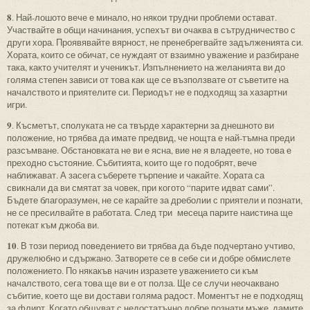
8
. Най-лошото вече е минало, но някои трудни проблеми остават.
Участвайте в общи начинания, успехът ви очаква в сътрудничество с
други хора. Проявявайте вярност, не пренебрегвайте задълженията си.
Хората, които се обичат, се нуждаят от взаимно уважение и разбиране
така, както учителят и ученикът. Изпълнението на желанията ви до
голяма степен зависи от това как ще се възползвате от съветите на
началството и приятелите си. Периодът не е подходящ за хазартни
игри.
9
. Късметът, сполуката не са твърде характерни за днешното ви
положение, но трябва да имате предвид, че нощта е най-тъмна преди
разсъмване. Обстановката не ви е ясна, вие не я владеете, но това е
преходно състояние. Събитията, които ще го подобрят, вече
наближават. А засега съберете търпение и чакайте. Хората са
свикнали да ви смятат за човек, при когото “парите идват сами”.
Бъдете благоразумен, не се карайте за дреболии с приятели и познати,
не се пресилвайте в работата. След три месеца парите наистина ще
потекат към джоба ви.
10
. В този период поведението ви трябва да бъде подчертано учтиво,
дружелюбно и сдържано. Затворете се в себе си и добре обмислете
положението. По някакъв начин изразете уважението си към
началството, сега това ще ви е от полза. Ще се случи неочаквано
събитие, което ще ви достави голяма радост. Моментът не е подходящ
за флирт. Когато общуват с недостатъчно добре познати мъже, дамите