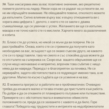
50
. Тази хексаграма има за вас позитивно значение, ако решително
поемете ролята на лидер. Някои хора не се радват на успехите ви, но
не им обръщайте внимание. Не обещавайте повече, отколкото можете
да изпълните. Силно влияние върху вас и върху отношенията ви с
хората има цифрата 3. делото, с което сте се заели с двама
съмишленици, ще се увенчае с успех. Желанието ви ще се изпълни,
макара и не точно както сте го мислили. Харчите много за развлечения
и хобита.
51
. Близо сте до успеха, но някой се мъчи да ви попречи. Не се
разстройвайте. Онова, което сте се стремили да получите като
необходимо за вас, всъщност ще се окаже съвсем друго, не каквото
сте си го представяли, така че смело и със спокойна душа можете да
го отстъпите на съперника си. Скоро във вашето обкръжение ще се
случи нещо неочаквано и неприятно, впрочем това събитие с нищо
няма да ви навреди. Периодът е благоприятен за почивка. Не се
нервирайте, задето обстоятелствата се подреждат именно така, а не
другояче. Малко по-късно съдбата ще се усмихне и на вас.
52
. В момента прогресът в работите ви е проблематичен. Очевидно
трябва да изчакате малко и тогава отново да пристъпите към работа.
По-добре е да се откажете от планираното пътуване или пътешествие.
Примирете се с обстоятелствата и внимателно обмислете
положението си, преди да се захванете с каквото и да било. Горе
главата! Победата над трудностите и интригите на недоброжелатели