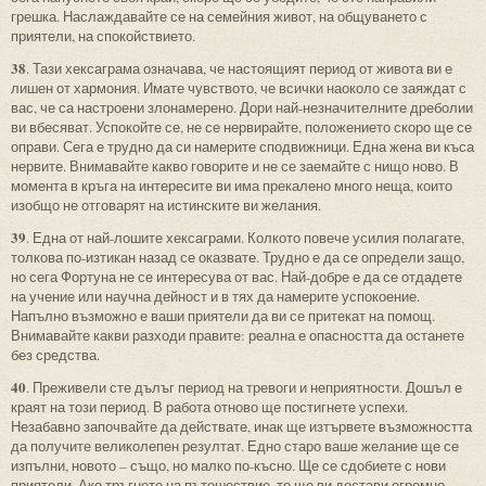
грешка. Наслаждавайте се на семейния живот, на общуването с
приятели, на спокойствието.
38
. Тази хексаграма означава, че настоящият период от живота ви е
лишен от хармония. Имате чувството, че всички наоколо се заяждат с
вас, че са настроени злонамерено. Дори най-незначителните дреболии
ви вбесяват. Успокойте се, не се нервирайте, положението скоро ще се
оправи. Сега е трудно да си намерите сподвижници. Една жена ви къса
нервите. Внимавайте какво говорите и не се заемайте с нищо ново. В
момента в кръга на интересите ви има прекалено много неща, които
изобщо не отговарят на истинските ви желания.
39
. Една от най-лошите хексаграми. Колкото повече усилия полагате,
толкова по-изтикан назад се оказвате. Трудно е да се определи защо,
но сега Фортуна не се интересува от вас. Най-добре е да се отдадете
на учение или научна дейност и в тях да намерите успокоение.
Напълно възможно е ваши приятели да ви се притекат на помощ.
Внимавайте какви разходи правите: реална е опасността да останете
без средства.
40
. Преживели сте дълъг период на тревоги и неприятности. Дошъл е
краят на този период. В работа отново ще постигнете успехи.
Незабавно започвайте да действате, инак ще изтървете възможността
да получите великолепен резултат. Едно старо ваше желание ще се
изпълни, новото – също, но малко по-късно. Ще се сдобиете с нови
приятели. Ако тръгнете на пътешествие, то ще ви достави огромно