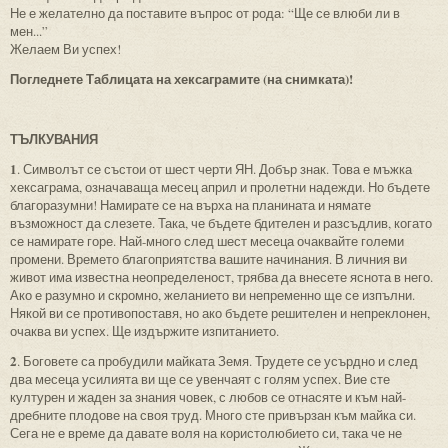
Не е желателно да поставите въпрос от рода: “Ще се влюби ли в
мен...”
Желаем Ви успех!
Погледнете Таблицата на хексаграмите (на снимката)!
ТЪЛКУВАНИЯ
1
. Символът се състои от шест черти ЯН. Добър знак. Това е мъжка
хексаграма, означаваща месец април и пролетни надежди. Но бъдете
благоразумни! Намирате се на върха на планината и нямате
възможност да слезете. Така, че бъдете бдителен и разсъдлив, когато
се намирате горе. Най-много след шест месеца очаквайте големи
промени. Времето благоприятства вашите начинания. В личния ви
живот има известна неопределеност, трябва да внесете яснота в него.
Ако е разумно и скромно, желанието ви непременно ще се изпълни.
Някой ви се противопоставя, но ако бъдете решителен и непреклонен,
очаква ви успех. Ще издържите изпитанието.
2
. Боговете са пробудили майката Земя. Трудете се усърдно и след
два месеца усилията ви ще се увенчаят с голям успех. Вие сте
културен и жаден за знания човек, с любов се отнасяте и към най-
дребните плодове на своя труд. Много сте привързан към майка си.
Сега не е време да давате воля на користолюбието си, така че не