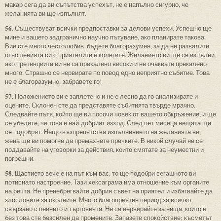
макар сега да ви съпътства успехът, не е напълно сигурно, че
желанията ви ще изпълнят.
56
. Съществуват всички предпоставки за делови успехи. Успешно ще
мине и вашето задгранично научно пътуване, ако планирате такова.
Вие сте много честолюбив, бъдете благоразумен, за да не развалите
отношенията си с приятелите и колегите. Желанието ви ще се изпълни,
ако претенциите ви не са прекалено високи и не очаквате прекалено
много. Страшно се нервирате по повод едно неприятно събитие. Това
не е благоразумно, забравете го!
57
. Положението ви е заплетено и не е лесно да го анализирате и
оцените. Склонен сте да представяте събитията твърде мрачно.
Следвайте пътя, който ще ви посочи човек от вашето обкръжение, и ще
се убедите, че това е най-добрият изход. След пет месеца нещата ще
се подобрят. Нещо възпрепятства изпълнението на желанията ви,
жена ще ви помогне да премахнете пречките. В никой случай не се
поддавайте на уговорки за действия, които смятате за неуместни и
погрешни.
58
. Щастието вече е на път към вас, то ще подобри сегашното ви
потиснато настроение. Тази хексаграма има отношение към органите
на речта. Не пренебрегвайте добрия съвет на приятел и избягвайте да
злословите за околните. Много благоприятен период за всичко
свързано с пеенето и търговията. Не се нервирайте за неща, които и
без това сте безсилен да промените. Запазете спокойствие; късметът