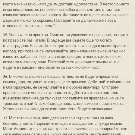
което меко казано, няма да им достави удоволствие. В честолюбието
няма нищо лошо, но непременно трябва да е съчетано с такт във
взаимоотношенията ви с хората. Желанието ви ще се изпълни, ако се
държите малко по-скромно. Постарайте се да намерите в това
отношение “златната среда”.
35
. Успехът е на прага ви. Очакват ви уважение и признание, на които
по право сте разчитали. В бъдеще ще бъдете още по-богато
възнаградени. Разчитайте на щастливата си звезда и смело крачете
напред; при това не се натъжавайте, ако желанието ви се изпълни с
известно забавяне. Неочаквано ще срещнете човек, когото не сте
виждали много отдавна. Постарайте се да харчите по-малко, ще
бъдете възмезден многократно за тази икономичност.
36
. В момента късметът е ваш спътник, но не бъдете прекалено
самонадеян, ситуацията скоро ще се промени. Действайте обмислено
и благоразумно, не се увличайте в любовни авантюри. Отстрани
правите впечатление на галеник на съдбата и затова е напълно
възможно околните да тълкуват постъпките ви превратно, но не се
тревожете, в най-близко бъдеще нещата ще намерят своите места.
Желанията ви няма да се изпълнят сега. Бъдете икономичен.
37
. Мястото ви е там, накъдето ви тегли сърцето, там ви чака
благополучието. Надеждите ви ще се осъществят с чужда помощ.
Може би мислите, че някъде тревата е по-зелена, но повярвайте, ако
сега напуснете своя край, скоро ще се убедите, че сте направили