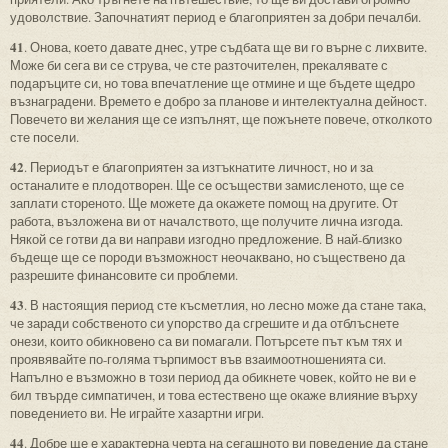
удоволствие. Започнатият период е благоприятен за добри печалби.
41
. Онова, което давате днес, утре съдбата ще ви го върне с лихвите.
Може би сега ви се струва, че сте разточителен, прекалявате с
подаръците си, но това впечатление ще отмине и ще бъдете щедро
възнаградени. Времето е добро за планове и интелектуална дейност.
Повечето ви желания ще се изпълнят, ще пожънете повече, отколкото
сте посели.
42
. Периодът е благоприятен за изтъкнатите личност, но и за
останалите е плодотворен. Ще се осъществи замисленото, ще се
заплати стореното. Ще можете да окажете помощ на другите. От
работа, възложена ви от началството, ще получите лична изгода.
Някой се готви да ви направи изгодно предложение. В най-близко
бъдеще ще се породи възможност неочаквано, но съществено да
разрешите финансовите си проблеми.
43
. В настоящия период сте късметлия, но лесно може да стане така,
че заради собственото си упорство да сгрешите и да отблъснете
онези, които обикновено са ви помагали. Потърсете път към тях и
проявявайте по-голяма търпимост във взаимоотношенията си.
Напълно е възможно в този период да обикнете човек, който не ви е
бил твърде симпатичен, и това естествено ще окаже влияние върху
поведението ви. Не играйте хазартни игри.
44
. Добре ще е характерна черта на сегашното ви поведение да стане