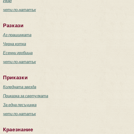
Икар
чети по-нататък
Разкази
Аз прашинката
Черна котка
Есенни гробища
чети по-нататък
Приказки
Коледната звезда
Приказка за светулката
За една песъчинка
чети по-нататък
Краезнание