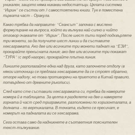
уникален, защото няма никакви недостатъци. Цялата система
“Ицзин” се състои от 3 самостоятелни книги. Тук е поместена
първата част – Оракула.
Какво трябва да направите: “Сеансът” започва с мислено
формулиране на въпроса, който ви вълнува най-силно и чийто
отговор очаквате от “Ицзин”. После шест пъти поред подхвърляте
три монети, за да получите шест линии и да съставите
хексаграмата. Ако две или всичките три монети паднат на “ЕЗИ”,
прокарайте прекъсната линия; ако две или всичките три покажат
“ТУРА” (с герб нагоре), прокарайте плътна линия.
Линиите разполагайте една над друга, като започнете отдолу (в
някои източници се предлага хексаграмите да се строят обратно,
отгоре надолу, но това противоречи на приетото в Китай правило,
потвърдено от древните ръкописи).
След като сте съставили хексаграмата си, трябва да намерите
номера й в таблицата. За целта я разделете на две и намерете
горната й част сред триграмите, разположени по хоризонталата, а
долната – по вертикалата. В точката, където се пресичат, е
номерът на падналата ви се хексаграма.
Сега остава само да надникнете в съответния пояснителен
текст-тълкувание.