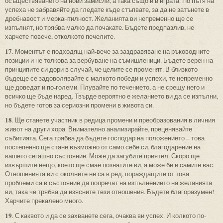
осъществяването на нови замисли, а така също и в играта. По пътя на
успеха не забравяйте да гледате къде стъпвате, за да не затънете в
дребнавост и меркантилност. Желанията ви непременно ще се
изпълнят, но трябва малко да почакате. Бъдете предпазлив, не
харчете повече, отколкото печелите.
17
. Моментът е подходящ най-вече за заздравяване на ръководните
позиции и не толкова за вербуване на съмишленици. Бъдете верен на
принципите си дори в случай, че целите се променят. В близкото
бъдеще се задоволявайте с малкото победи и успехи, те непременно
ще доведат и по-големи. Плувайте по течението, а не срещу него и
всичко ще бъде наред. Твърде вероятно е желанието ви да се изпълни,
но бъдете готов за сериозни промени в живота си.
18
. Ще станете участник в редица промени и преобразования в личния
живот на други хора. Внимателно анализирайте, преценявайте
събитията. Сега трябва да бъдете господар на положението – това
постепенно ще стане възможно от само себе си, благодарение на
вашето сегашно състояние. Може да загубите приятел. Скоро ще
извършите нещо, което ще смае познатите ви, а може би и самите вас.
Отношенията ви с околните не са в ред, пораждащите от това
проблеми са в състояние да попречат на изпълнението на желанията
ви, така че трябва да изясните тези отношения. Бъдете благоразумен!
Харчите прекалено много.
19
. С каквото и да се захванете сега, очаква ви успех. И колкото по-