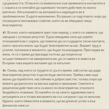
сдържаността. Отнесете се внимателно към промените в контактите в
с хората и се опитайте да оценявате техните действия по-малко
критично. Изпълнението на желанията и надеждите ви е
проблематично. Бъдете икономичен. Вътрешно се подгответе скоро да
посрещнете неочаквани събития, които не ви обещават нищо
благоприятно.
45
. Всичко, което направите през този период, с което се заемете, ще
завърши с успешен резултат. Една невидима сила ще укрепи
отношенията ви с хората, ще помогне да си създадете тесни контакти,
които така или иначе, ще бъдат благоприятни за вас. Вашият труд и
усилия, положени в миналото, ще бъдат възнаградени. Преследва ви
жена, тя се стреми да прегради пътя ви, да попречи на
осъществяването на намеренията ви, да се намеси в живота ви.
Въпреки това вашите желания ще се изпълнят.
46
. Онова, над което се трудите от дълго време, най-сетне ще даде
благоприятен резултат и ще ви бъде заплатено. Трябва само още
малко да поработите, настойчиво и добросъвестно, тогава скоро ще
можете да разчитате на висока оценка и признание. Смелите и
решителни действия сега са много по-благоприятни, отколкото
бездейното очакване. Осланяйте се на своето здравомислие и
интуицията си и тогава желанието ви със сигурност ще се изпълни.
Идеите, които обмисляте в момента, ще ви донесат успех и във
финансов смисъл.