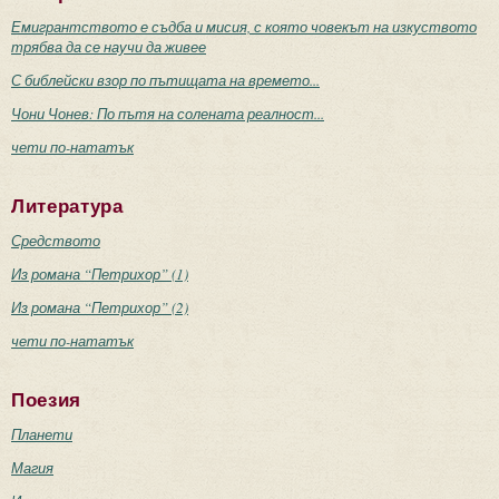
Емигрантството е съдба и мисия, с която човекът на изкуството
трябва да се научи да живее
С библейски взор по пътищата на времето...
Чони Чонев: По пътя на солената реалност...
чети по-нататък
Литература
Средството
Из романа “Петрихор” (1)
Из романа “Петрихор” (2)
чети по-нататък
Поезия
Планети
Магия