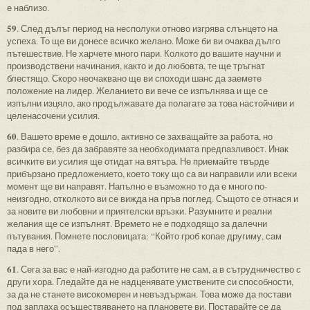
е наблизо.
59
. След дълъг период на несполуки отново изгрява слънцето на
успеха. То ще ви донесе всичко желано. Може би ви очаква дълго
пътешествие. Не харчете много пари. Колкото до вашите научни и
производствени начинания, както и до любовта, те ще тръгнат
блестящо. Скоро неочаквано ще ви споходи шанс да заемете
положение на лидер. Желанието ви вече се изпълнява и ще се
изпълни изцяло, ако продължавате да полагате за това настойчиви и
целенасочени усилия.
60
. Вашето време е дошло, активно се захващайте за работа, но
разбира се, без да забравяте за необходимата предпазливост. Инак
всичките ви усилия ще отидат на вятъра. Не приемайте твърде
прибързано предложението, което току що са ви направили или всеки
момент ще ви направят. Напълно е възможно то да е много по-
неизгодно, отколкото ви се вижда на пръв поглед. Същото се отнася и
за новите ви любовни и приятелски връзки. Разумните и реални
желания ще се изпълнят. Времето не е подходящо за далечни
пътувания. Помнете пословицата: “Който гроб копае другиму, сам
пада в него”.
61
. Сега за вас е най-изгодно да работите не сам, а в сътрудничество с
други хора. Гледайте да не надценявате умствените си способности,
за да не станете високомерен и невъздържан. Това може да постави
под заплаха осъществяването на плановете ви. Постарайте се да