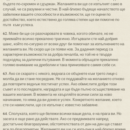
бъдете по-скромен и сдържан. Желанията ви ще се изпълнят само в
случай, че са разумни и честни. В най-близко бъдеще началството ще
забележи вашите способности и възможности, ще ги оцени по
достойнство, което естествено до голяма степен ще ви помогне по
пътя към успеха.
62
. Може би ще се разочаровате в човека, когото обичате, но не
приемайте всичко прекалено трагично. Изтървали сте най-добрия
шанс, който по-сигурно от всеки друг би помогнал за изпълнението на
желанията ви. Но скоро ще се появи нов. За дадения период са
характерни възможности за добра печалба, но той не е твърде
подходящ за далечни пътувания. В момента обръщате прекалено
голямо внимание на дреболии и така принизявате самия себе си.
63
. Ако се скарате с някого, веднага се обърнете към трето лице с
молба да ви стане посредник. Не се поддавайте на желанието отново
да повторите веднъж постигнат успех. Ако обмислите добре този
съвет и го последвате, наградата и ще бъде пълно осъществяване на
вашите желания. В момента не хвърляйте всички сили за ново
начинание, то няма да ви донесе успех. Конкретното желание, което
сте си намислили, ще се изпълни с известно забавяне.
64
. Сполуката, която ще бележи всички ваши дела, е на прага ви. Но
засега е още рано да действате. Ако се предвижвате напред
достатъчно благоразумни, обстоятелствата от ден на ден ще стават
все по-благоприятни. Желанието ви ще се изпълни в най-близко време.