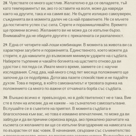
28
. Чувствате се много щастлив. Желателно е да се овладеете, тъй
като темпераментът ви, ако го оставите на воля, може да навреди
както на другите, така и на самия вас. Не бъдете излишно самоуверен,
съжденията ви в момента далеч не са най-правилните. Не се мъчете
да постигнете успех със сила. Спрете и поразмишлявайте. Времето
ще промени всичко. Желанието ви не може да се изпълни бързо.
Внимавайте да не обидите другите с прекалената си разпаленост.
29
. Една от четирите най-лоши комбинации. В момента за живота ви са
характерни загубите и пораженията. Единственото, което можете да
сторите, е да намалите до възможния минимум ударите на съдбата.
Наберете търпение и чакайте богинята на щастието отново да ви
удостои с погледа си. Имате много време, заемете се с научни
изследвания. След два, най-много след пет месеца положението ще
започне да се подобрява. Дотогава пазете спокойствие и не падайте
духом. Това е период, в който самоанализът и трезвата оценка на
положението са много по-важни от отчаяната борба със съдбата.
30
. Външно всичко е превъзходно, но в действителност не е така. Вие
сте в плен на илюзии, да не кажем – на съзнателно самозалъгване.
Вслушайте се в съветите на приятел. В момента съдбата е
благосклонна към вас, но това е измамно впечатление, то може да ви
заблуди и да ви причини сериозна вреда, ако прекалено разчитате на
късмета си желанието ви ще се изпълни благодарение на намесата на
по-възрастен от вас човек. В начинания, свързани със съчинителство
и посредничество, може да постигнете големи успехи. Вслушайте се в