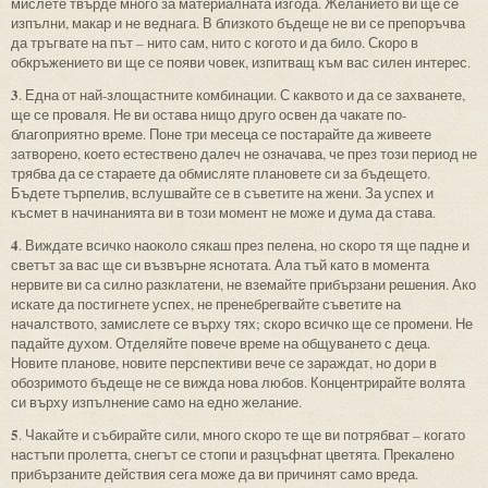
мислете твърде много за материалната изгода. Желанието ви ще се
изпълни, макар и не веднага. В близкото бъдеще не ви се препоръчва
да тръгвате на път – нито сам, нито с когото и да било. Скоро в
обкръжението ви ще се появи човек, изпитващ към вас силен интерес.
3
. Една от най-злощастните комбинации. С каквото и да се захванете,
ще се проваля. Не ви остава нищо друго освен да чакате по-
благоприятно време. Поне три месеца се постарайте да живеете
затворено, което естествено далеч не означава, че през този период не
трябва да се стараете да обмисляте плановете си за бъдещето.
Бъдете търпелив, вслушвайте се в съветите на жени. За успех и
късмет в начинанията ви в този момент не може и дума да става.
4
. Виждате всичко наоколо сякаш през пелена, но скоро тя ще падне и
светът за вас ще си възвърне яснотата. Ала тъй като в момента
нервите ви са силно разклатени, не вземайте прибързани решения. Ако
искате да постигнете успех, не пренебрегвайте съветите на
началството, замислете се върху тях; скоро всичко ще се промени. Не
падайте духом. Отделяйте повече време на общуването с деца.
Новите планове, новите перспективи вече се зараждат, но дори в
обозримото бъдеще не се вижда нова любов. Концентрирайте волята
си върху изпълнение само на едно желание.
5
. Чакайте и събирайте сили, много скоро те ще ви потрябват – когато
настъпи пролетта, снегът се стопи и разцъфнат цветята. Прекалено
прибързаните действия сега може да ви причинят само вреда.