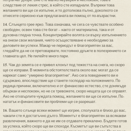
следствие от лекия стрес, в който сте изпаднали. Въпреки това
желанието ви ще се изпълни, и то дотолкова пълно, доколкото се
отнесете сериозно към предлаганата ви помощ от по-възрастни.
14
. Слънцето грее ярко. Това означава, че сега се чувствате особено
свободен; освен това сте богат – както от материална, така и от
духовна гледна точка. Концентрирайте волята си върху изпълнението
на онези свои желания, чието осъществяване е необходимо за
деловите ви успехи. Макар че периодът е благоприятен за вас,
гледайте да не се претоварвате, постоянно дръжте в полезрението си
главната цел. Не пилейте много пари.
15
. Чак до земята се е привел клонът под тежестта на снега, но скоро
ще се изправи. В момента обстоятелствата около вас могат да се
нарекат само “умерено благоприятни”. Ако сега поведението ви е
сдържано, впоследствие ще станете господар на положението. По
редица причини, включително и от финансово естество, сте донякъде
объркан и неспокоен, но не се тревожете, скоро нещата ще се оправят.
Ако не отхвърлите чуждата помощ, желанието ви ще се изпълни. По-
нататък и финансовите ви проблеми ще се разрешат.
16
. Вашето слънце всеки момент ще изгрее, сполуката е близо до вас,
чакали сте я достатъчно дълго. Моментът е благоприятен за всякакви
развлечения, важното е да не им се отдавате прекалено. Бъдете готов
за успеха, който скоро ще ви споходи. Късметът ще ви съпътства в