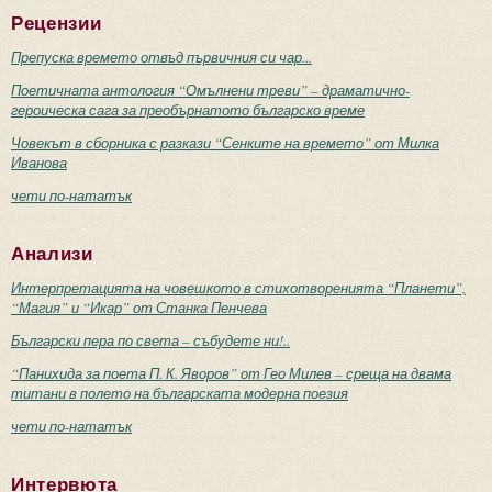
Рецензии
Препуска времето отвъд първичния си чар...
Поетичната антология “Омълнени треви” – драматично-
героическа сага за преобърнатото българско време
Човекът в сборника с разкази “Сенките на времето” от Милка
Иванова
чети по-нататък
Анализи
Интерпретацията на човешкото в стихотворенията “Планети”,
“Магия” и “Икар” от Станка Пенчева
Български пера по света – събудете ни!..
“Панихида за поета П. К. Яворов” от Гео Милев – среща на двама
титани в полето на българската модерна поезия
чети по-нататък
Интервюта