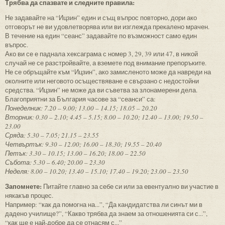
Трябва да спазвате и следните правила:
Не задавайте на “Ицзин” един и същ въпрос повторно, дори ако
отговорът не ви удовлетворява или ви изглежда прекалено мрачен.
В течение на един “сеанс” задавайте по възможност само един
въпрос.
Ако ви се е паднала хексаграма с номер 3, 29, 39 или 47, в никой
случай не се разстройвайте, а вземете под внимание препоръките.
Не се обръщайте към “Ицзин”, ако замисленото може да навреди на
околните или неговото осъществяване е свързано с недостойни
средства. “Ицзин” не може да ви съветва за злонамерени дела.
Благоприятни за България часове за “сеанси” са:
Понеделник: 7.20 – 9.00; 13.00 – 14.15; 18.05 – 20.20
Вторник: 0.30 – 2.10; 4.45 – 5.15; 8.00 – 10.20; 12.40 – 13.00; 19.50 –
23.00
Сряда: 5.30 – 7.05; 21.15 – 23.55
Четвъртък: 9.30 – 12.00; 16.00 – 18.30; 19.55 – 20.40
Петък: 3.30 – 10.15; 13.00 – 16.20; 18.00 – 22.50
Събота: 5.30 – 6.40; 20.00 – 23.30
Неделя: 8.00 – 10.20; 13.40 – 15.10; 17.40 – 19.20; 23.00 – 23.50
Запомнете:
Питайте главно за себе си или за евентуално ви участие в
някакъв процес.
Например: “как да помогна на...”, “Да кандидатства ли синът ми в
дадено училище?”, “Какво трябва да знаем за отношенията си с...”,
“как ще е най-добре да се отнасям с...”