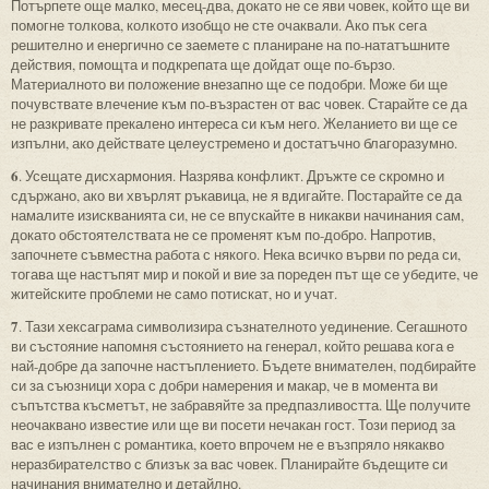
Потърпете още малко, месец-два, докато не се яви човек, който ще ви
помогне толкова, колкото изобщо не сте очаквали. Ако пък сега
решително и енергично се заемете с планиране на по-нататъшните
действия, помощта и подкрепата ще дойдат още по-бързо.
Материалното ви положение внезапно ще се подобри. Може би ще
почувствате влечение към по-възрастен от вас човек. Старайте се да
не разкривате прекалено интереса си към него. Желанието ви ще се
изпълни, ако действате целеустремено и достатъчно благоразумно.
6
. Усещате дисхармония. Назрява конфликт. Дръжте се скромно и
сдържано, ако ви хвърлят ръкавица, не я вдигайте. Постарайте се да
намалите изискванията си, не се впускайте в никакви начинания сам,
докато обстоятелствата не се променят към по-добро. Напротив,
започнете съвместна работа с някого. Нека всичко върви по реда си,
тогава ще настъпят мир и покой и вие за пореден път ще се убедите, че
житейските проблеми не само потискат, но и учат.
7
. Тази хексаграма символизира съзнателното уединение. Сегашното
ви състояние напомня състоянието на генерал, който решава кога е
най-добре да започне настъплението. Бъдете внимателен, подбирайте
си за съюзници хора с добри намерения и макар, че в момента ви
съпътства късметът, не забравяйте за предпазливостта. Ще получите
неочаквано известие или ще ви посети нечакан гост. Този период за
вас е изпълнен с романтика, което впрочем не е възпряло някакво
неразбирателство с близък за вас човек. Планирайте бъдещите си
начинания внимателно и детайлно.