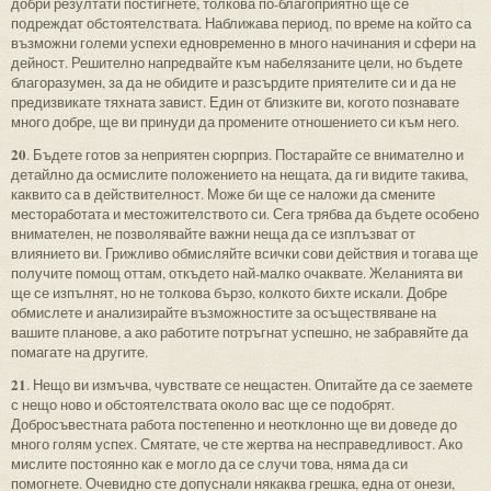
добри резултати постигнете, толкова по-благоприятно ще се
подреждат обстоятелствата. Наближава период, по време на който са
възможни големи успехи едновременно в много начинания и сфери на
дейност. Решително напредвайте към набелязаните цели, но бъдете
благоразумен, за да не обидите и разсърдите приятелите си и да не
предизвикате тяхната завист. Един от близките ви, когото познавате
много добре, ще ви принуди да промените отношението си към него.
20
. Бъдете готов за неприятен сюрприз. Постарайте се внимателно и
детайлно да осмислите положението на нещата, да ги видите такива,
каквито са в действителност. Може би ще се наложи да смените
местоработата и местожителството си. Сега трябва да бъдете особено
внимателен, не позволявайте важни неща да се изплъзват от
влиянието ви. Грижливо обмисляйте всички сови действия и тогава ще
получите помощ оттам, откъдето най-малко очаквате. Желанията ви
ще се изпълнят, но не толкова бързо, колкото бихте искали. Добре
обмислете и анализирайте възможностите за осъществяване на
вашите планове, а ако работите потръгнат успешно, не забравяйте да
помагате на другите.
21
. Нещо ви измъчва, чувствате се нещастен. Опитайте да се заемете
с нещо ново и обстоятелствата около вас ще се подобрят.
Добросъвестната работа постепенно и неотклонно ще ви доведе до
много голям успех. Смятате, че сте жертва на несправедливост. Ако
мислите постоянно как е могло да се случи това, няма да си
помогнете. Очевидно сте допуснали някаква грешка, една от онези,