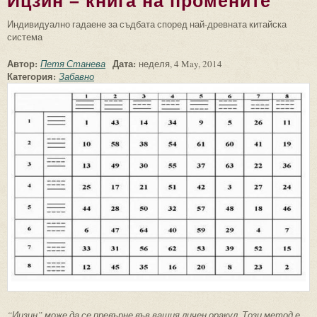
Ицзин – книга на промените
Индивидуално гадаене за съдбата според най-древната китайска
система
Автор:
Дата:
Петя Станева
неделя, 4 May, 2014
Категория:
Забавно
“Ицзин” може да се превърне във вашия личен оракул. Този метод е