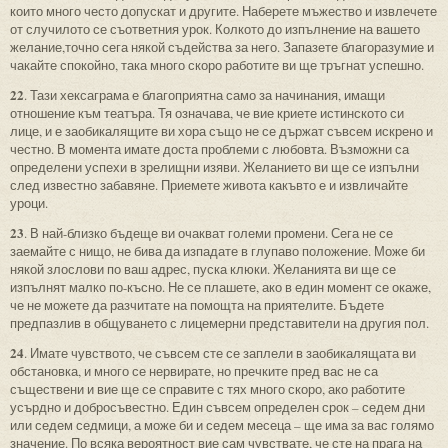
които много често допускат и другите. Наберете мъжество и извлечете
от случилото се съответния урок. Колкото до изпълнение на вашето
желание,точно сега някой съдейства за него. Запазете благоразумие и
чакайте спокойно, така много скоро работите ви ще тръгнат успешно.
22
. Тази хексаграма е благоприятна само за начинания, имащи
отношение към театъра. Тя означава, че вие криете истинското си
лице, и е заобикалящите ви хора също не се държат съвсем искрено и
честно. В момента имате доста проблеми с любовта. Възможни са
определени успехи в зрелищни изяви. Желанието ви ще се изпълни
след известно забавяне. Приемете живота какъвто е и извличайте
уроци.
23
. В най-близко бъдеще ви очакват големи промени. Сега не се
заемайте с нищо, не бива да изпадате в глупаво положение. Може би
някой злослови по ваш адрес, пуска клюки. Желанията ви ще се
изпълнят малко по-късно. Не се плашете, ако в един момент се окаже,
че не можете да разчитате на помощта на приятелите. Бъдете
предпазлив в общуването с лицемерни представители на другия пол.
24
. Имате чувството, че съвсем сте се заплели в заобикалящата ви
обстановка, и много се нервирате, но пречките пред вас не са
съществени и вие ще се справите с тях много скоро, ако работите
усърдно и добросъвестно. Един съвсем определен срок – седем дни
или седем седмици, а може би и седем месеца – ще има за вас голямо
значение. По всяка вероятност вие сам чувствате, че сте на прага на