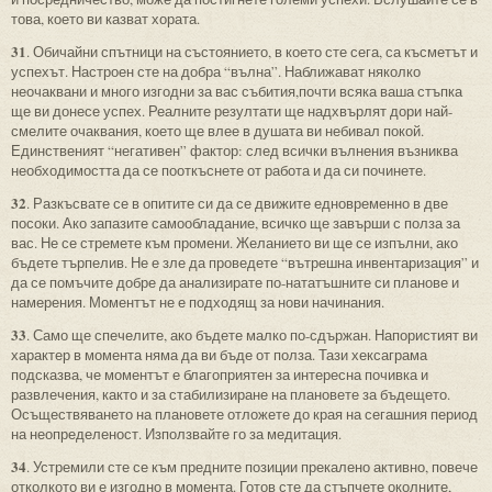
това, което ви казват хората.
31
. Обичайни спътници на състоянието, в което сте сега, са късметът и
успехът. Настроен сте на добра “вълна”. Наближават няколко
неочаквани и много изгодни за вас събития,почти всяка ваша стъпка
ще ви донесе успех. Реалните резултати ще надхвърлят дори най-
смелите очаквания, което ще влее в душата ви небивал покой.
Единственият “негативен” фактор: след всички вълнения възниква
необходимостта да се пооткъснете от работа и да си починете.
32
. Разкъсвате се в опитите си да се движите едновременно в две
посоки. Ако запазите самообладание, всичко ще завърши с полза за
вас. Не се стремете към промени. Желанието ви ще се изпълни, ако
бъдете търпелив. Не е зле да проведете “вътрешна инвентаризация” и
да се помъчите добре да анализирате по-нататъшните си планове и
намерения. Моментът не е подходящ за нови начинания.
33
. Само ще спечелите, ако бъдете малко по-сдържан. Напористият ви
характер в момента няма да ви бъде от полза. Тази хексаграма
подсказва, че моментът е благоприятен за интересна почивка и
развлечения, както и за стабилизиране на плановете за бъдещето.
Осъществяването на плановете отложете до края на сегашния период
на неопределеност. Използвайте го за медитация.
34
. Устремили сте се към предните позиции прекалено активно, повече
отколкото ви е изгодно в момента. Готов сте да стъпчете околните,