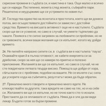
сериозни промени в съдбата си, и наистина е така. Още малко и всичко
ще се нареди. Постепенно, монета след монета, събирайте пари.
Решително и неудържимо ще се устремите по новия път.
25
. Господства единство на яснотата и простотата, което ще ви донесе
полза, ако осъществявате достойните си замисли с достойни
средства. Времето на висшата активност още не е настъпило. Съдбата
скоро ще ви се усмихне, но само в случай, че умеете търпеливо да
чакате. Понякога сте силно загрижен за любовните си проблеми, но не
се тревожете, всички ваши желания ще се изпълнят, когато му дойде
времето.
26
. Не пилейте напразно силите си, в съдбата ви е настъпила “пауза”.
Очаквайте края й в пълна готовност, не хабете енергията си за
дреболии, скоро за нея ще се намери по-приятно и полезно
приложение. Желанията ви ще се изпълнят, но само в случай, че не
сте повдигнали летвата твърде високо. Помощта ще дойде от хора,
сблъскали се с проблеми, подобни на вашите. Не се мъчете със сила
да ускорите хода на събитията, резултатът може да бъде обратен.
27
. Прекалено много говорите и прекалено много ядете. Не
клюкарствайте за другите, така вредите не само на тях, но и на себе
си. Желанието ви ще се изпълни, но не точно както сте го искали.
Престанете да се оплаквате от съдбата. Няма да е зле да ви види
лекар. Бъдете готов за бързи промени.