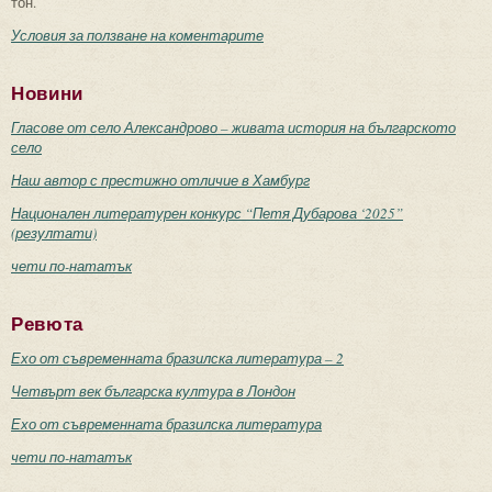
тон.
Условия за ползване на коментарите
Новини
Гласове от село Александрово – живата история на българското
село
Наш автор с престижно отличие в Хамбург
Национален литературен конкурс “Петя Дубарова ‘2025”
(резултати)
чети по-нататък
Ревюта
Ехо от съвременната бразилска литература – 2
Четвърт век българска култура в Лондон
Ехо от съвременната бразилска литература
чети по-нататък