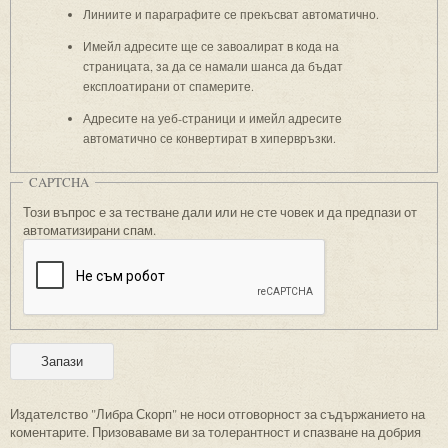
Линиите и параграфите се прекъсват автоматично.
Имейл адресите ще се завоалират в кода на
страницата, за да се намали шанса да бъдат
експлоатирани от спамерите.
Адресите на уеб-страници и имейл адресите
автоматично се конвертират в хипервръзки.
CAPTCHA
Този въпрос е за тестване дали или не сте човек и да предпази от
автоматизирани спам.
Издателство "Либра Скорп" не носи отговорност за съдържанието на
коментарите. Призоваваме ви за толерантност и спазване на добрия