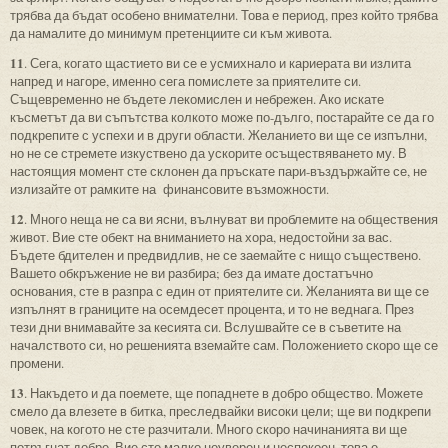
трябва да бъдат особено внимателни. Това е период, през който трябва
да намалите до минимум претенциите си към живота.
11
. Сега, когато щастието ви се е усмихнало и кариерата ви излита
напред и нагоре, именно сега помислете за приятелите си.
Същевременно не бъдете лекомислен и небрежен. Ако искате
късметът да ви съпътства колкото може по-дълго, постарайте се да го
подкрепите с успехи и в други области. Желанието ви ще се изпълни,
но не се стремете изкуствено да ускорите осъществяването му. В
настоящия момент сте склонен да пръскате пари-въздържайте се, не
излизайте от рамките на финансовите възможности.
12
. Много неща не са ви ясни, вълнуват ви проблемите на обществения
живот. Вие сте обект на вниманието на хора, недостойни за вас.
Бъдете бдителен и предвидлив, не се заемайте с нищо съществено.
Вашето обкръжение не ви разбира; без да имате достатъчно
основания, сте в разпра с един от приятелите си. Желанията ви ще се
изпълнят в границите на осемдесет процента, и то не веднага. През
тези дни внимавайте за кесията си. Вслушвайте се в съветите на
началството си, но решенията вземайте сам. Положението скоро ще се
промени.
13
. Накъдето и да поемете, ще попаднете в добро общество. Можете
смело да влезете в битка, преследвайки високи цели; ще ви подкрепи
човек, на когото не сте разчитали. Много скоро начинанията ви ще
потръгнат добре. Вие сте малко неуверен и неспокоен, това е