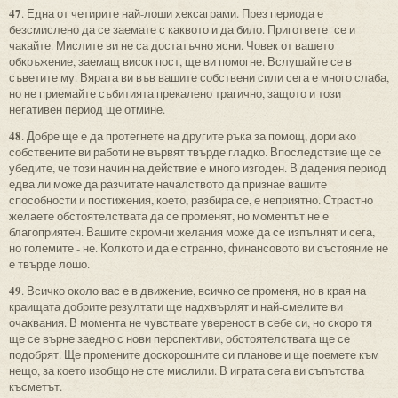
47
. Една от четирите най-лоши хексаграми. През периода е
безсмислено да се заемате с каквото и да било. Пригответе се и
чакайте. Мислите ви не са достатъчно ясни. Човек от вашето
обкръжение, заемащ висок пост, ще ви помогне. Вслушайте се в
съветите му. Вярата ви във вашите собствени сили сега е много слаба,
но не приемайте събитията прекалено трагично, защото и този
негативен период ще отмине.
48
. Добре ще е да протегнете на другите ръка за помощ, дори ако
собствените ви работи не вървят твърде гладко. Впоследствие ще се
убедите, че този начин на действие е много изгоден. В дадения период
едва ли може да разчитате началството да признае вашите
способности и постижения, което, разбира се, е неприятно. Страстно
желаете обстоятелствата да се променят, но моментът не е
благоприятен. Вашите скромни желания може да се изпълнят и сега,
но големите - не. Колкото и да е странно, финансовото ви състояние не
е твърде лошо.
49
. Всичко около вас е в движение, всичко се променя, но в края на
краищата добрите резултати ще надхвърлят и най-смелите ви
очаквания. В момента не чувствате увереност в себе си, но скоро тя
ще се върне заедно с нови перспективи, обстоятелствата ще се
подобрят. Ще промените доскорошните си планове и ще поемете към
нещо, за което изобщо не сте мислили. В играта сега ви съпътства
късметът.