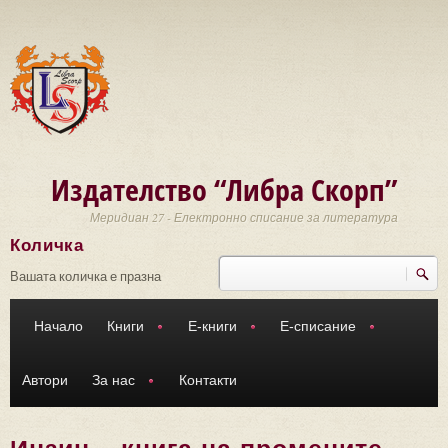
Премини към основното съдържание
Издателство “Либра Скорп”
Меридиан 27 - Електронно списание за литература
Количка
Търси
Форма за търсене
Вашата количка е празна
Начало
Книги
Е-книги
Е-списание
Автори
За нас
Контакти