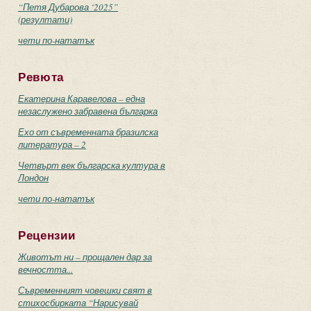
“Петя Дубарова ‘2025”
(резултати)
чети по-нататък
Ревюта
Екатерина Каравелова – една
незаслужено забравена българка
Ехо от съвременната бразилска
литература – 2
Четвърт век българска култура в
Лондон
чети по-нататък
Рецензии
Животът ни – прощален дар за
вечността...
Съвременният човешки свят в
стихосбирката “Нарисувай