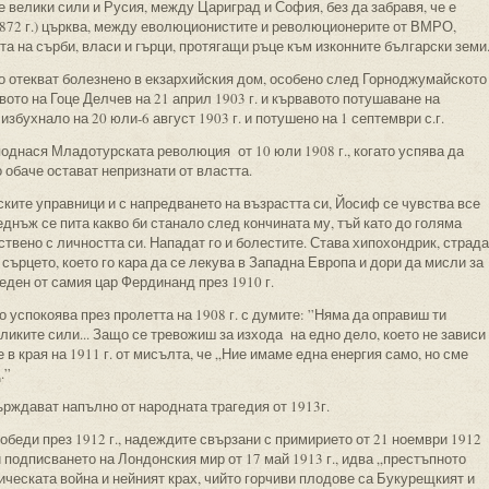
велики сили и Русия, между Цариград и София, без да забравя, че е
1872 г.) църква, между еволюционистите и революционерите от ВМРО,
а на сърби, власи и гърци, протягащи ръце към изконните български земи
 отекват болезнено в екзархийския дом, особено след Горноджумайското
твото на Гоце Делчев на 21 април 1903 г. и кървавото потушаване на
бухнало на 20 юли-6 август 1903 г. и потушено на 1 септември с.г.
однася Младотурската революция от 10 юли 1908 г., когато успява да
 обаче остават непризнати от властта.
ите управници и с напредването на възрастта си, Йосиф се чувства все
еднъж се пита какво би станало след кончината му, тъй като до голяма
вено с личността си. Нападат го и болестите. Става хипохондрик, страда
а сърцето, което го кара да се лекува в Западна Европа и дори да мисли за
беден от самия цар Фердинанд през 1910 г.
го успокоява през пролетта на 1908 г. с думите: ”Няма да оправиш ти
ликите сили... Защо се тревожиш за изхода на едно дело, което не зависи
ае в края на 1911 г. от мисълта, че „Ние имаме една енергия само, но сме
.”
рждават напълно от народната трагедия от 1913г.
беди през 1912 г., надеждите свързани с примирието от 21 ноември 1912
 и подписването на Лондонския мир от 17 май 1913 г., идва „престъпното
ическата война и нейният крах, чийто горчиви плодове са Букурещкият и