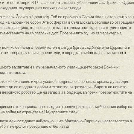
и 16 септември 1913 г., с които България губи половината Тракия с Одрин
акедония, окупирани от всички нейни съседи.
а екзарх Йосиф в Цариград. Той се прибира в София болен, стар,измъчван
ход на народните борби. Атмосферата в българската столица го отвращав
 партизанщина, въпреки че възлага големи надежди на интелигенцията
а възмогването на българския дух. Прозренията му имат характер на
 всичко се налага повелителен дълг да бди за съдбините на Църквата и
стоят хора почтени и просветени, а народът трябва да се възпитава в
шното възпитание и първоначалното училище,дето закон Божий и
видните места.
то ни поколение и чрез умело внедряване в неговата крехка душа един
оже да се създадат добри и съзнателни граждани... Вярата на нашите
з вековното робство,ще ни запази и в бъдеще, въпреки превратностите на
е приема като национална трагедия в навечерието на съдбоносния избор на
на война на страната на Централните сили.
овата дейност дават най-точно 28-те Македоно-Одрински настоятелства в
915 г. некролог прозорливо отбелязват: