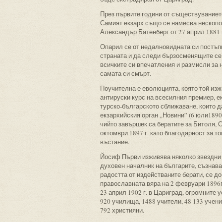
През първите години от съществуванието
Самият екзарх също се намесва нескопо
Александър Батенберг от 27 април 1881 
Опарил се от недалновидната си постъпк
страната и да следи бързосменящите се
всичките си впечатления и размисли за н
самата си смърт.
Поучителна е еволюцията, която той из
антируски курс на всесилния премиер, е
турско-българското сближаване, които д
екзархийския орган „Новини” (6 юли1890
чийто завършек са бератите за Битоля, 
октомври 1897 г. като благодарност за т
въстание.
Йосиф Първи изживява няколко звездни м
духовен началник на българите, съзнава
радостта от издействаните берати, се 
православната вяра на 2 февруари 1896г
23 април 1902 г. в Цариград, огромните 
920 училища, 1488 учители, 48 133 учен
792 християни.