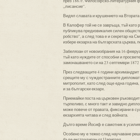
през 1867г. Философско-литературния фа
„лисансие”.
Видял славата и крушението на Втората 
В Калофер той не се завръща, тъй като 
публикува предизвикалия силен обществ
робство”, а след това е и секретар на С
избере екзарха на българската църква, 
Забелязан от новоизбрания на 16 февруа
тъй като нуждите от способни и просвете
замонашването си на 23 септември 1872 г
През следващите 4 години архимандрит 
срещите му с чуждестранните дипломати
митрополит, като след още една година,
и за български екзарх.
Приемайки поста на църковен ръководит
търпеливо, с много такт и завидно дипл
може повече от правата, фиксирани в сул
екзархията читава и след войната.
Дълго време Йосиф е самотник в усилия
Особено му е тежко след научаване реше
бъде екстрадиран от Цариград.