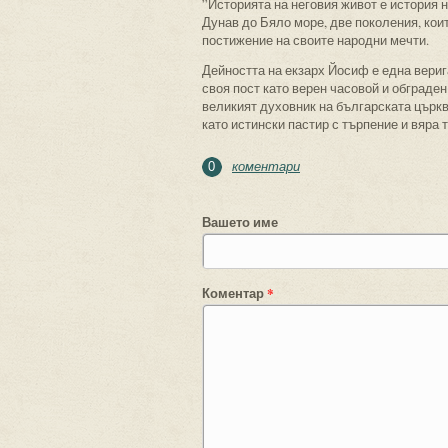
”Историята на неговия живот е история 
Дунав до Бяло море, две поколения, кои
постижение на своите народни мечти.
Дейността на екзарх Йосиф е една верига
своя пост като верен часовой и обграден
великият духовник на българската църкв
като истински пастир с търпение и вяра 
коментари
0
Вашето име
Коментар
*