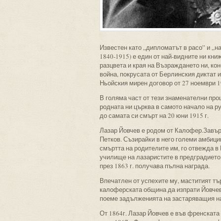
Известен като „дипломатът в расо” и „н
1840-1915) е един от най-видните ни кн
разцвета и края на Възраждането ни, ко
война, покрусата от Берлинския диктат
Ньойския мирен договор от 27 ноември 19
В голяма част от тези знаменателни про
родната ни църква в самото начало на ру
до самата си смърт на 20 юни 1915 г.
Лазар Йовчев е родом от Калофер.Завър
Петков. Съзирайки в него големи амбици
смъртта на родителите им, го отвежда 
училище на лазаристите в предградието 
през 1863 г. получава пълна награда.
Впечатлен от успехите му, маститият тъ
калоферската община да изпрати Йовчев
поеме задълженията на застаряващия на
От 1864г. Лазар Йовчев е във френската 