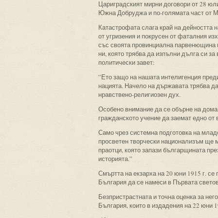
Цариградският мирни договори от 28 юли 
Южна Добруджа и по-голямата част от М
Катастрофата слага край на дейността н
от угризения и покрусен от фаталния из
със своята провинциална парвенющина и
ни, която трябва да изпълни дълга си з
политически завет:
”Ето защо на нашата интелигенция преди
нацията. Начело на държавата трябва да 
нравствено-религиозен дух.
Особено внимание да се обърне на дома
гражданското учение да заемат едно от 
Само чрез системна подготовка на младо
просветен творчески национализъм ще м
праотци, която запази българщината пре
историята.”
Смъртта на екзарха на 20 юни 1915 г. с
България да се намеси в Първата светов
Безпристрастната и точна оценка за нег
България, които в издадения на 22 юни 1