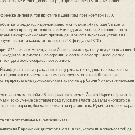
култет със степен „бакалавър”, а правния през 1870г. със звание
френска империя, той пристига в Цариград през ноември 1870.
работи като редактор на реномираното списание „Читалище”, в което
ен отзвук превод на трактата на Етиен дьо ла Боеси „За своеволното
месения екзархийски съвет, призван да изработи църковния устав и да
получила своята самостоятелност на 28 февруари 1870 г.
ри 1872 г. екзарх Антим, Лазар Йовчев приема да получи духовно звание. 
ни кадри за църквата ни са огромни, е логично само три месеца след
. той да е вече екзархов протосингел.
Йосиф участва в изграждането на църквата ни, подпомага екзарха при
 в Цариград и съвсем закономерно през 1876г. става Ловчански
 след преврата на туркофилската партия на д-р Стоян Чомаков, е наложен
ел във възможно най-неблагоприятното време, Йосиф Първи не унива, а
оматическо умение се старае пред турските власти да запази колкото се
танския ферман, без да се помага на враговете на Русия, за да се съхран
та си за отстояване на българщината.
нията на Берлинския диктат от 1 юли 1878г., когато има опасност той да