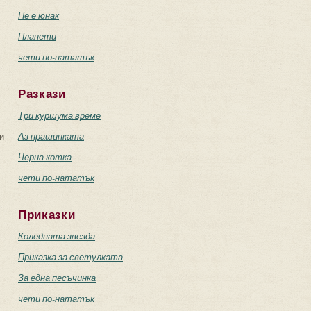
Не е юнак
а
Планети
чети по-нататък
Разкази
Три куршума време
и
Аз прашинката
Черна котка
чети по-нататък
Приказки
Коледната звезда
Приказка за светулката
За една песъчинка
чети по-нататък