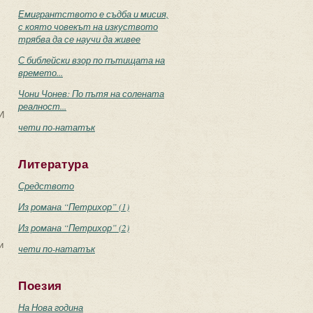
Емигрантството е съдба и мисия,
с която човекът на изкуството
трябва да се научи да живее
С библейски взор по пътищата на
времето...
Чони Чонев: По пътя на солената
реалност...
И
чети по-нататък
Литература
Средството
Из романа “Петрихор” (1)
Из романа “Петрихор” (2)
и
чети по-нататък
Поезия
На Нова година