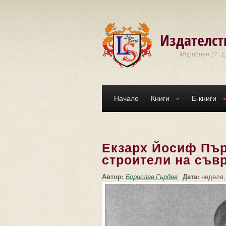
Премини към основното съдържание
Издателст
Меридиан 27 - 
Начало
Книги
Е-книги
Екзарх Йосиф Пър
строители на съв
Автор:
Дата:
Борислав Гърдев
неделя,