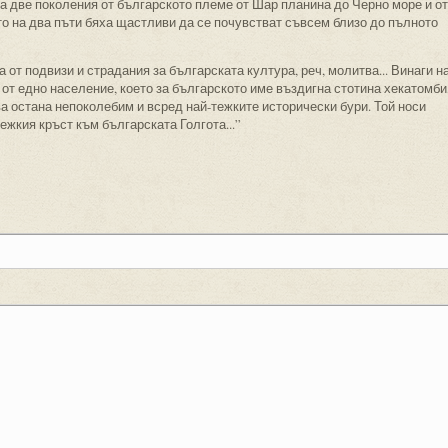
на две поколения от българското племе от Шар планина до Черно море и от
то на два пъти бяха щастливи да се почувстват съвсем близо до пълното
 от подвизи и страдания за българската култура, реч, молитва... Винаги н
 от едно население, което за българското име въздигна стотина хекатомби
а остана непоколебим и всред най-тежките исторически бури. Той носи
тежкия кръст към българската Голгота...”