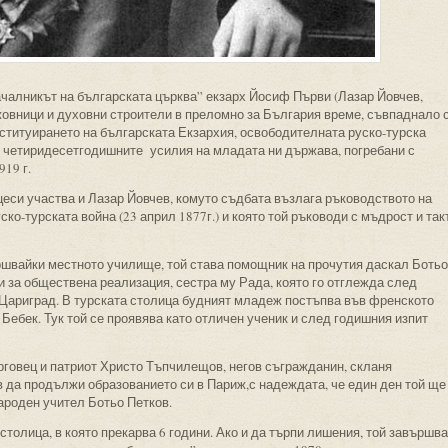
ачалникът на българската църква” екзарх Йосиф Първи (Лазар Йовчев,
ижовници и духовни строители в преломно за България време, съвпаднало 
нституирането на българската Екзархия, освободителната руско-турска
 и четиридесетгодишните усилия на младата ни държава, погребани с
19 г.
цеси участва и Лазар Йовчев, комуто съдбата възлага ръководството на
ско-турската война (23 април 1877г.) и която той ръководи с мъдрост и так
швайки местното училище, той става помощник на прочутия даскал Ботьо
и за обществена реализация, сестра му Рада, която го отглежда след
в Цариград. В турската столица будният младеж постъпва във френското
Бебек. Тук той се проявява като отличен ученик и след годишния изпит
рговец и патриот Христо Тъпчилещов, негов съгражданин, скланя
 да продължи образованието си в Париж,с надеждата, че един ден той ще
роден учител Ботьо Петков.
столица, в която прекарва 6 години. Ако и да търпи лишения, той завършва