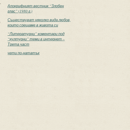
,
Апокрифният вестник “Злобен
глас” (1980 г.)
Съществуват няколко вида любов,
а
които срещаме в живота си
“Литературни” коментари под
“културни” теми в интернет –
Трета част
чети по-нататък