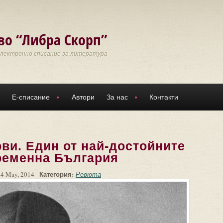
во “Либра Скорп”
Електронно списание за литература
Е-списание
Автори
За нас
Контакти
ви. Един от най-достойните
ременна България
Категория:
 4 May, 2014
Ревюта