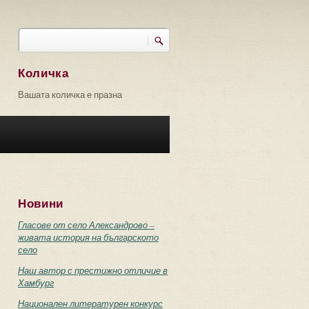
Търси
Форма за търсене
Количка
Вашата количка е празна
Новини
Гласове от село Александрово –
живата история на българското
село
Наш автор с престижно отличие в
Хамбург
Национален литературен конкурс