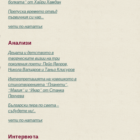
болката” от Хайри Хамдан
Препуска времето отвъд
първичния си чар...
чети по-нататък
с
Анализи
Децата и детството в
творческите визии на три
поколения поети: Пейо Яворов,
т
Никола Вапцаров и Таньо Клисуров
Интерпретацията на човешкото в
стихотворенията “Планети”,
“Магия” и “Икар” от Станка
Пенчева
Български пера по света –
събудете ни!..
чети по-нататък
Интервюта