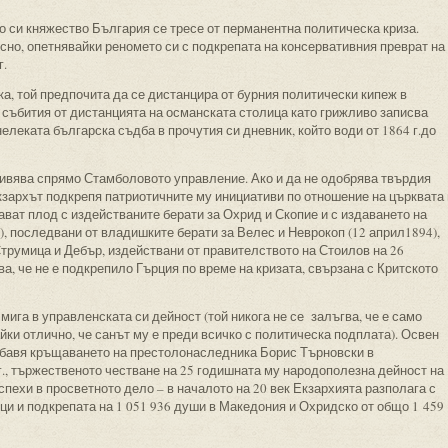
 си княжество България се тресе от перманентна политическа криза.
сно, опетнявайки реномето си с подкрепата на консервативния преврат н
г.
а, той предпочита да се дистанцира от бурния политически кипеж в
 събития от дистанцията на османската столица като грижливо записва
елеката българска съдба в прочутия си дневник, който води от 1864 г.до
живява спрямо Стамболовото управление. Ако и да не одобрява твърдия
кзархът подкрепя патриотичните му инициативи по отношение на църквата 
ават плод с издействаните берати за Охрид и Скопие и с издаването на
), последвани от владишките берати за Велес и Неврокоп (12 април1894),
Струмица и Дебър, издействани от правителството на Стоилов на 26
ова, че не е подкрепило Гърция по време на кризата, свързана с Критското
ига в управленската си дейност (той никога не се залъгва, че е само
йки отлично, че санът му е преди всичко с политическа подплата). Освен
добавя кръщаването на престолонаследника Борис Търновски в
., тържественото честване на 25 годишната му народополезна дейност на
успехи в просветното дело – в началото на 20 век Екзархията разполага с
ици и подкрепата на 1 051 936 души в Македония и Охридско от общо 1 459