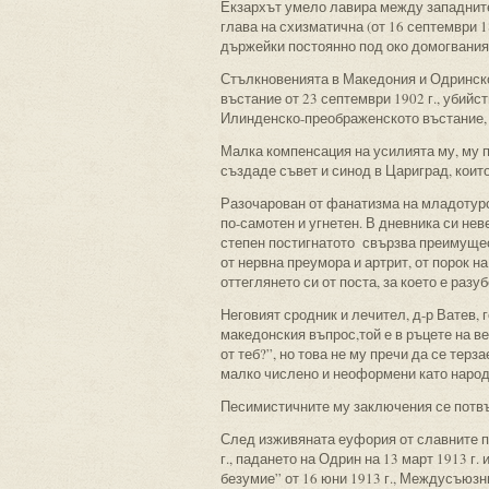
Екзархът умело лавира между западните 
глава на схизматична (от 16 септември 
държейки постоянно под око домогваният
Стълкновенията в Македония и Одринско
въстание от 23 септември 1902 г., убийс
Илинденско-преображенското въстание, из
Малка компенсация на усилията му, му п
създаде съвет и синод в Цариград, които
Разочарован от фанатизма на младотурск
по-самотен и угнетен. В дневника си нев
степен постигнатото свързва преимущест
от нервна преумора и артрит, от порок н
оттеглянето си от поста, за което е разу
Неговият сродник и лечител, д-р Ватев, 
македонския въпрос,той е в ръцете на ве
от теб?”, но това не му пречи да се терз
малко числено и неоформени като народ
Песимистичните му заключения се потвъ
След изживяната еуфория от славните по
г., падането на Одрин на 13 март 1913 г.
безумие” от 16 юни 1913 г., Междусъюзн