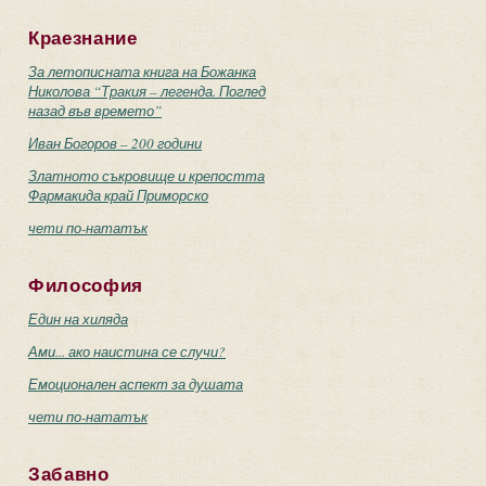
Краезнание
.
За летописната книга на Божанка
Николова “Тракия – легенда. Поглед
назад във времето”
Иван Богоров – 200 години
Златното съкровище и крепостта
Фармакида край Приморско
чети по-нататък
Философия
Един на хиляда
Ами... ако наистина се случи?
Емоционален аспект за душата
чети по-нататък
Забавно