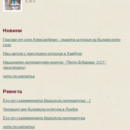
5,10 €
Новини
Гласове от село Александрово – живата история на българското
село
Наш автор с престижно отличие в Хамбург
Национален литературен конкурс “Петя Дубарова ‘2025”
(резултати)
чети по-нататък
Ревюта
Ехо от съвременната бразилска литература – 2
Четвърт век българска култура в Лондон
Ехо от съвременната бразилска литература
чети по-нататък