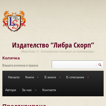
Премини към основното съдържание
Издателство “Либра Скорп”
Меридиан 27 - Електронно списание за литература
Количка
Търси
Форма за търсене
Вашата количка е празна
Начало
Книги
Е-книги
Е-списание
Автори
За нас
Контакти