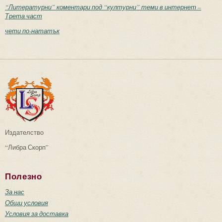
“Литературни” коментари под “културни” теми в интернет –
Трета част
чети по-нататък
Издателство
“Либра Скорп”
Полезно
За нас
Общи условия
Условия за доставка