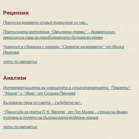
Рецензии
Препуска времето отвъд първичния си чар...
Поетичната антология “Омълнени треви” – драматично-
героическа сага за преобърнатото българско време
Човекът в сборника с разкази “Сенките на времето” от Милка
Иванова
чети по-нататък
Анализи
Интерпретацията на човешкото в стихотворенията “Планети”,
“Магия” и “Икар” от Станка Пенчева
Български пера по света – събудете ни!..
“Панихида за поета П. К. Яворов” от Гео Милев – среща на двама
титани в полето на българската модерна поезия
чети по-нататък