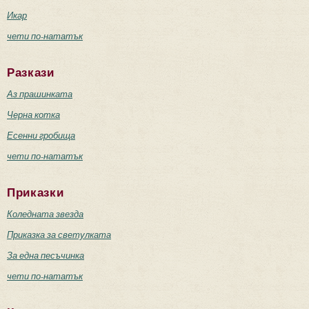
Икар
чети по-нататък
Разкази
Аз прашинката
Черна котка
Есенни гробища
чети по-нататък
Приказки
Коледната звезда
Приказка за светулката
За една песъчинка
чети по-нататък