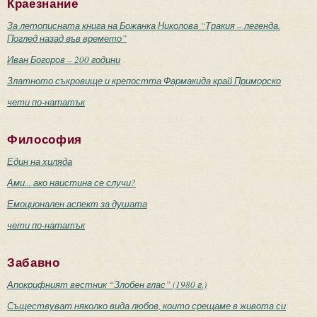
Краезнание
За летописната книга на Божанка Николова “Тракия – легенда.
Поглед назад във времето”
Иван Богоров – 200 години
Златното съкровище и крепостта Фармакида край Приморско
чети по-нататък
Философия
Един на хиляда
Ами... ако наистина се случи?
Емоционален аспект за душата
чети по-нататък
Забавно
Апокрифният вестник “Злобен глас” (1980 г.)
Съществуват няколко вида любов, които срещаме в живота си