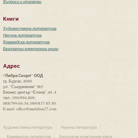
Въпроси и отговори
Книги
Художествена литература
Научна литература
Краеведска литература
Безплатни електронни книги
Адрес
“Либра Скорп” ООД
гр. Бургас, 8000
ул. “Съединение” №5
Бизнес център “Елена”, ет. 4
тел.: 056/994-809;
088/799-64-34; 089/837-85-50
E-mail: office@meridian27.com
Художествена литература
Научна литература
Краеведска литература
Безплатни електронни книги