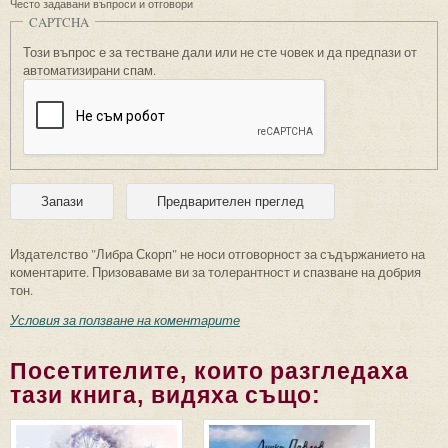
Често задавани въпроси и отговори
CAPTCHA
Този въпрос е за тестване дали или не сте човек и да предпази от
автоматизирани спам.
Издателство "Либра Скорп" не носи отговорност за съдържанието на
коментарите. Призоваваме ви за толерантност и спазване на добрия
тон.
Условия за ползване на коментарите
Посетителите, които разгледаха
тази книга, видяха също: