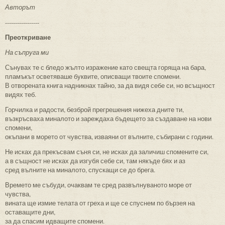
Авторът
-----------------
Преоткриване
На съпруга ми
Сънувах те с бледо жълто изражение като свещта горяща на бара,
пламъкът осветяваше буквите, описващи твоите спомени.
В отворената книга надникнах тайно, за да видя себе си, но всъщност
видях теб.
Горчилка и радости, безброй прегрешения нижеха дните ти,
възкръсваха миналото и зареждаха бъдещето за създаване на нови
спомени,
окъпани в морето от чувства, изваяни от вълните, събирани с години.
Не исках да прекъсвам съня си, не исках да заличиш спомените си,
а в същност не исках да изгубя себе си, там някъде бях и аз
сред вълните на миналото, спускащи се до брега.
Времето ме събуди, очаквам те сред развълнуваното море от
чувства,
вината ще измие телата от греха и ще се спуснем по бързея на
оставащите дни,
за да спасим идващите спомени.