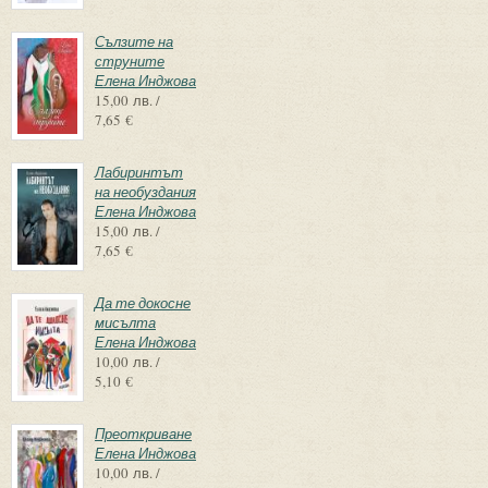
Сълзите на
струните
Елена Инджова
15,00 лв. /
7,65 €
Лабиринтът
на необуздания
Елена Инджова
15,00 лв. /
7,65 €
Да те докосне
мисълта
Елена Инджова
10,00 лв. /
5,10 €
Преоткриване
Елена Инджова
10,00 лв. /