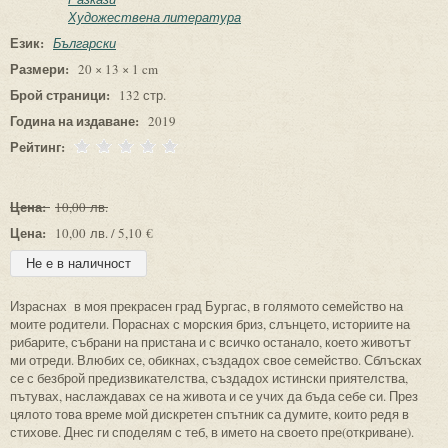
Художествена литература
Език:
Български
Размери:
20 × 13 × 1 cm
Брой страници:
132 стр.
Година на издаване:
2019
Рейтинг:
Цена:
10,00 лв.
Цена:
10,00 лв. / 5,10 €
Израснах в моя прекрасен град Бургас, в голямото семейство на
моите родители. Пораснах с морския бриз, слънцето, историите на
рибарите, събрани на пристана и с всичко останало, което животът
ми отреди. Влюбих се, обикнах, създадох свое семейство. Сблъсках
се с безброй предизвикателства, създадох истински приятелства,
пътувах, наслаждавах се на живота и се учих да бъда себе си. През
цялото това време мой дискретен спътник са думите, които редя в
стихове. Днес ги споделям с теб, в името на своето пре(откриване).