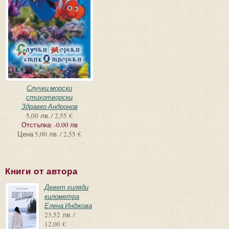
Случки морски
стихотворски
Здравко Андронов
5,00 лв. / 2,55 €
Отстъпка:
-0.00 лв
Цена
5,00 лв. / 2,55 €
Книги от автора
Девет хиляди
километра
Елена Инджова
23,52 лв. /
12,00 €