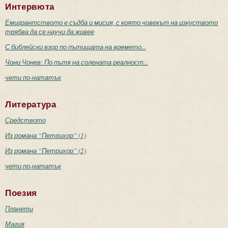
Интервюта
Емигрантството е съдба и мисия, с която човекът на изкуството
трябва да се научи да живее
С библейски взор по пътищата на времето...
Чони Чонев: По пътя на солената реалност...
чети по-нататък
Литература
Средството
Из романа “Петрихор” (1)
Из романа “Петрихор” (2)
чети по-нататък
Поезия
Планети
Магия