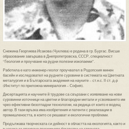
Снежина Георгиева Исакова (Чуклева) е родена в гр. Бургас. Висше
образование завършва в Днепропетровска, СССР, специалност
“Геология и проучване на рудни полезни изкопаеми”.
Работила е като инженер-геолог проучвател в Родопския минен
басейн и изследовател на рудните суровини в системата на Цветната
металургия и в Българската академия на науките – ст.н.с. ІІ ст. д-р
(Институт по приложна минералогия – София).
Дисертацията и научните й трудове са свързани с изявяване на нови
суровинни източници на цветни и благородни метали и усвояването им
чрез ефективни безотпадни технологии, на редица от които е водещ
автор. В тази връзка има изобретения и патенти с реализации в
промишлеността, в които се решават и екологични проблеми.
Продължава творческата си дейност в областта на екологията, както и
в насока за опазване подземните богатства на страната.