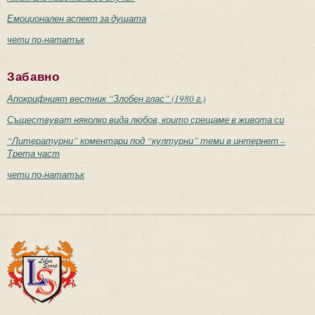
Емоционален аспект за душата
чети по-нататък
Забавно
Апокрифният вестник “Злобен глас” (1980 г.)
Съществуват няколко вида любов, които срещаме в живота си
“Литературни” коментари под “културни” теми в интернет –
Трета част
чети по-нататък