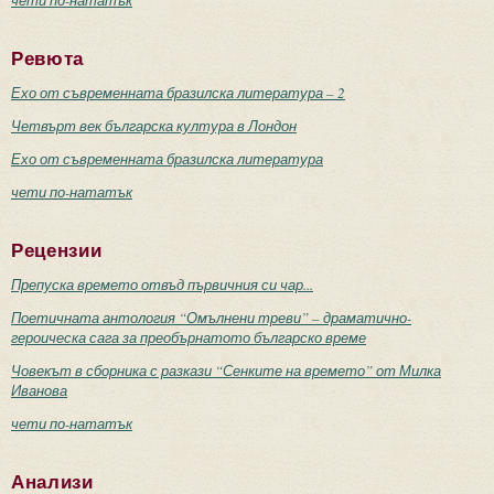
Ревюта
Ехо от съвременната бразилска литература – 2
Четвърт век българска култура в Лондон
Ехо от съвременната бразилска литература
чети по-нататък
Рецензии
Препуска времето отвъд първичния си чар...
Поетичната антология “Омълнени треви” – драматично-
героическа сага за преобърнатото българско време
Човекът в сборника с разкази “Сенките на времето” от Милка
Иванова
чети по-нататък
Анализи