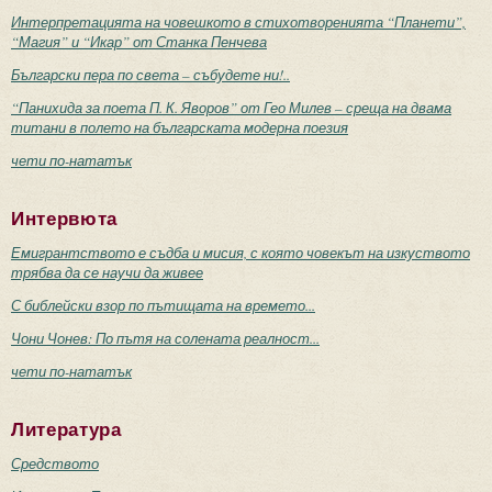
Интерпретацията на човешкото в стихотворенията “Планети”,
“Магия” и “Икар” от Станка Пенчева
Български пера по света – събудете ни!..
“Панихида за поета П. К. Яворов” от Гео Милев – среща на двама
титани в полето на българската модерна поезия
чети по-нататък
Интервюта
Емигрантството е съдба и мисия, с която човекът на изкуството
трябва да се научи да живее
С библейски взор по пътищата на времето...
Чони Чонев: По пътя на солената реалност...
чети по-нататък
Литература
Средството