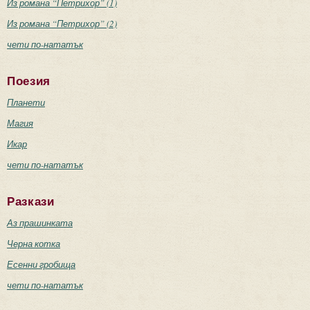
Из романа “Петрихор” (1)
Из романа “Петрихор” (2)
чети по-нататък
Поезия
Планети
Магия
Икар
чети по-нататък
Разкази
Аз прашинката
Черна котка
Есенни гробища
чети по-нататък