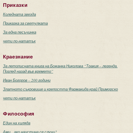
Приказки
Коледната звезда
Приказка за светулката
За една песъчинка
чети по-нататък
Краезнание
За летописната книга на Божанка Николова “Тракия – легенда.
Поглед назад във времето”
Иван Богоров – 200 години
Златното съкровище и крепостта Фармакида край Приморско
чети по-нататък
Философия
Един на хиляда
Ами... ако наистина се случи?