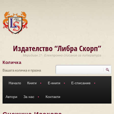
Премини към основното съдържание
Издателство “Либра Скорп”
Меридиан 27 - Електронно списание за литература
Количка
Търси
Форма за търсене
Вашата количка е празна
Начало
Книги
Е-книги
Е-списание
Автори
За нас
Контакти