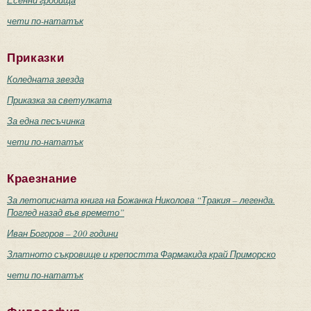
чети по-нататък
Приказки
Коледната звезда
Приказка за светулката
За една песъчинка
чети по-нататък
Краезнание
За летописната книга на Божанка Николова “Тракия – легенда.
Поглед назад във времето”
Иван Богоров – 200 години
Златното съкровище и крепостта Фармакида край Приморско
чети по-нататък