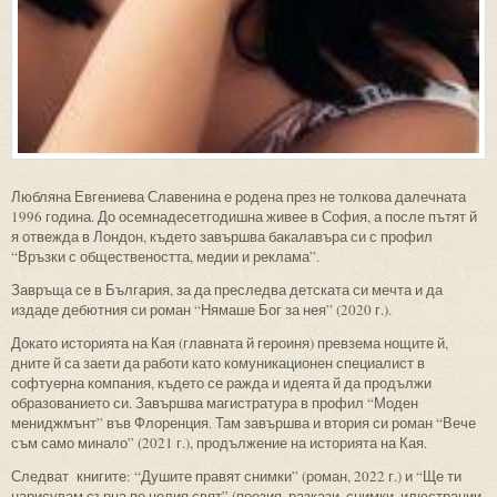
Любляна Евгениева Славенина е родена през не толкова далечната
1996 година. До осемнадесетгодишна живее в София, а после пътят й
я отвежда в Лондон, където завършва бакалавъра си с профил
“Връзки с обществеността, медии и реклама”.
Завръща се в България, за да преследва детската си мечта и да
издаде дебютния си роман “Нямаше Бог за нея” (2020 г.).
Докато историята на Кая (главната й героиня) превзема нощите й,
дните й са заети да работи като комуникационен специалист в
софтуерна компания, където се ражда и идеята й да продължи
образованието си. Завършва магистратура в профил “Моден
мениджмънт” във Флоренция. Там завършва и втория си роман “Вече
съм само минало” (2021 г.), продължение на историята на Кая.
Следват книгите: “Душите правят снимки” (роман, 2022 г.) и “Ще ти
нарисувам сърца по целия свят” (поезия, разкази, снимки, илюстрации,