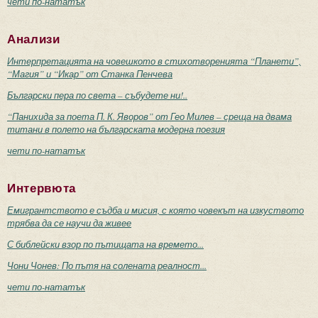
чети по-нататък
Анализи
Интерпретацията на човешкото в стихотворенията “Планети”,
“Магия” и “Икар” от Станка Пенчева
Български пера по света – събудете ни!..
“Панихида за поета П. К. Яворов” от Гео Милев – среща на двама
титани в полето на българската модерна поезия
чети по-нататък
Интервюта
Емигрантството е съдба и мисия, с която човекът на изкуството
трябва да се научи да живее
С библейски взор по пътищата на времето...
Чони Чонев: По пътя на солената реалност...
чети по-нататък