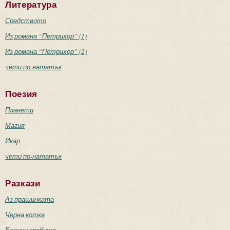
Литература
Средството
Из романа “Петрихор” (1)
Из романа “Петрихор” (2)
чети по-нататък
Поезия
Планети
Магия
Икар
чети по-нататък
Разкази
Аз прашинката
Черна котка
Есенни гробища