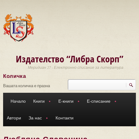
Премини към основното съдържание
Издателство “Либра Скорп”
Меридиан 27 - Електронно списание за литература
Количка
Търси
Форма за търсене
Вашата количка е празна
Начало
Книги
Е-книги
Е-списание
Автори
За нас
Контакти