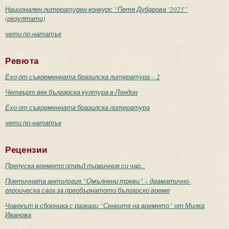
Национален литературен конкурс “Петя Дубарова ‘2025”
(резултати)
чети по-нататък
Ревюта
Ехо от съвременната бразилска литература – 2
Четвърт век българска култура в Лондон
Ехо от съвременната бразилска литература
чети по-нататък
Рецензии
Препуска времето отвъд първичния си чар...
Поетичната антология “Омълнени треви” – драматично-
героическа сага за преобърнатото българско време
Човекът в сборника с разкази “Сенките на времето” от Милка
Иванова