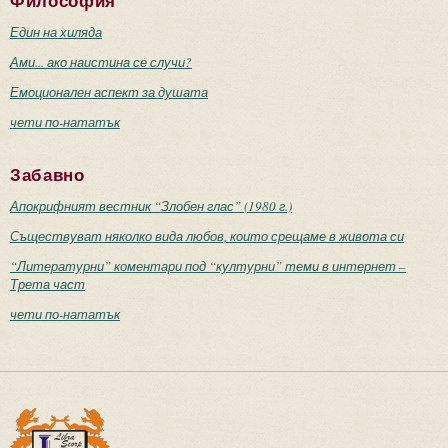
Философия
Един на хиляда
Ами... ако наистина се случи?
Емоционален аспект за душата
чети по-нататък
Забавно
Апокрифният вестник “Злобен глас” (1980 г.)
Съществуват няколко вида любов, които срещаме в живота си
“Литературни” коментари под “културни” теми в интернет –
Трета част
чети по-нататък