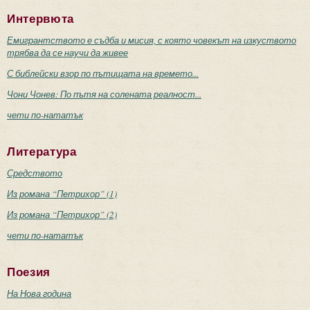
Интервюта
Емигрантството е съдба и мисия, с която човекът на изкуството
трябва да се научи да живее
С библейски взор по пътищата на времето...
Чони Чонев: По пътя на солената реалност...
чети по-нататък
Литература
Средството
Из романа “Петрихор” (1)
Из романа “Петрихор” (2)
чети по-нататък
Поезия
На Нова година