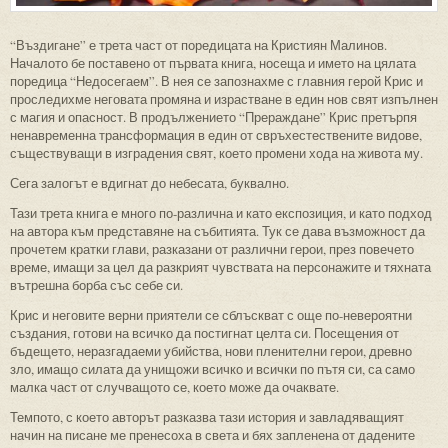
“Въздигане” е трета част от поредицата на Кристиян Малинов.
Началото бе поставено от първата книга, носеща и името на цялата
поредица “Недосегаем”. В нея се запознахме с главния герой Крис и
проследихме неговата промяна и израстване в един нов свят изпълнен
с магия и опасност. В продължението “Прераждане” Крис претърпя
ненавременна трансформация в един от свръхестествените видове,
съществуващи в изградения свят, което промени хода на живота му.
Сега залогът е вдигнат до небесата, буквално.
Тази трета книга е много по-различна и като експозиция, и като подход
на автора към представяне на събитията. Тук се дава възможност да
прочетем кратки глави, разказани от различни герои, през повечето
време, имащи за цел да разкрият чувствата на персонажите и тяхната
вътрешна борба със себе си.
Крис и неговите верни приятели се сблъскват с още по-невероятни
създания, готови на всичко да постигнат целта си. Посещения от
бъдещето, неразгадаеми убийства, нови пленителни герои, древно
зло, имащо силата да унищожи всичко и всички по пътя си, са само
малка част от случващото се, което може да очаквате.
Темпото, с което авторът разказва тази история и завладяващият
начин на писане ме пренесоха в света и бях запленена от дадените