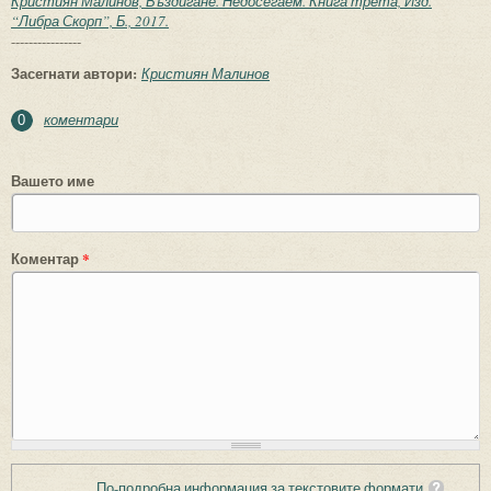
Кристиян Малинов, Въздигане. Недосегаем. Книга трета, Изд.
“Либра Скорп”, Б., 2017.
----------------
Засегнати автори:
Кристиян Малинов
коментари
0
Вашето име
Коментар
*
По-подробна информация за текстовите формати