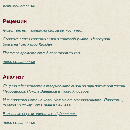
чети по-нататък
Рецензии
Животът ни – прощален дар за вечността...
Съвременният човешки свят в стихосбирката “Нарисувай
болката” от Хайри Хамдан
Препуска времето отвъд първичния си чар...
чети по-нататък
Анализи
Децата и детството в творческите визии на три поколения поети:
Пейо Яворов, Никола Вапцаров и Таньо Клисуров
Интерпретацията на човешкото в стихотворенията “Планети”,
“Магия” и “Икар” от Станка Пенчева
Български пера по света – събудете ни!..
чети по-нататък