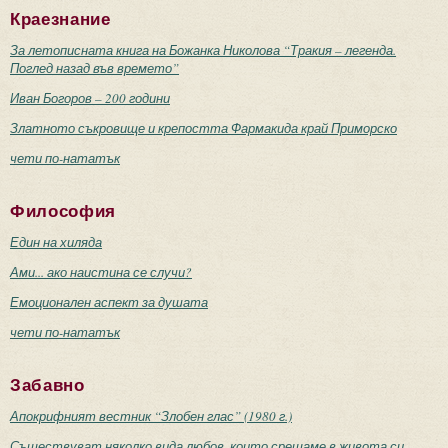
Краезнание
За летописната книга на Божанка Николова “Тракия – легенда.
Поглед назад във времето”
Иван Богоров – 200 години
Златното съкровище и крепостта Фармакида край Приморско
чети по-нататък
Философия
Един на хиляда
Ами... ако наистина се случи?
Емоционален аспект за душата
чети по-нататък
Забавно
Апокрифният вестник “Злобен глас” (1980 г.)
Съществуват няколко вида любов, които срещаме в живота си