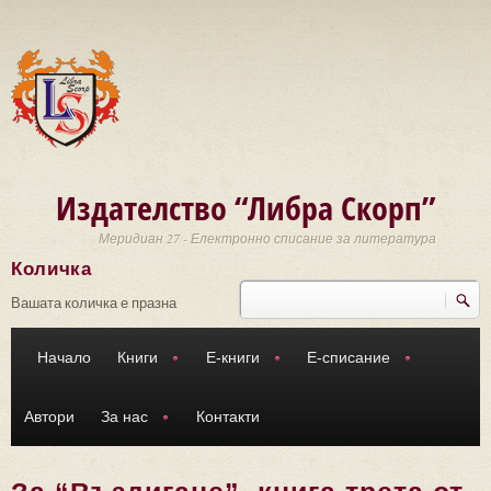
Премини към основното съдържание
Издателство “Либра Скорп”
Меридиан 27 - Електронно списание за литература
Количка
Търси
Форма за търсене
Вашата количка е празна
Начало
Книги
Е-книги
Е-списание
Автори
За нас
Контакти