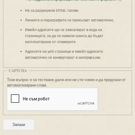
Не са разрешени HTML тагове.
Линиите и параграфите се прекъсват автоматично.
Имейл адресите ще се завоалират в кода на
страницата, за да се намали шанса да бъдат
експлоатирани от спамерите.
Адресите на уеб-страници и имейл адресите
автоматично се конвертират в хипервръзки.
CAPTCHA
Този въпрос е за тестване дали или не сте човек и да предпази от
автоматизирани спам.