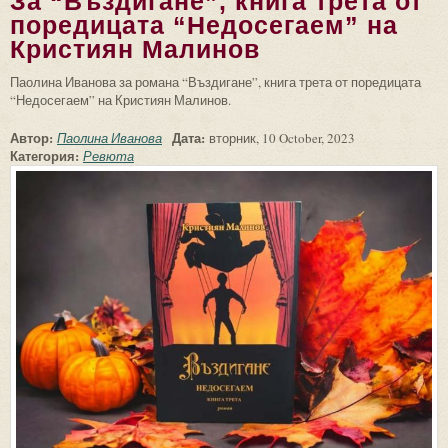
За “Въздигане”, книга трета от
поредицата “Недосегаем” на
Кристиян Малинов
Паолина Иванова за романа “Въздигане”, книга трета от поредицата
“Недосегаем” на Кристиян Малинов.
Автор:
Дата:
Паолина Иванова
вторник, 10 October, 2023
Категория:
Ревюта