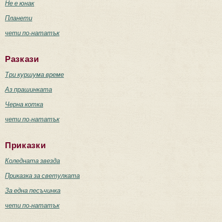
Не е юнак
Планети
чети по-нататък
Разкази
Три куршума време
Аз прашинката
Черна котка
чети по-нататък
Приказки
Коледната звезда
Приказка за светулката
За една песъчинка
чети по-нататък