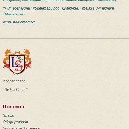
“Литературни” коментари под “културни” теми в интернет –
Трета част
чети по-нататък
Издателство
“Либра Скорп”
Полезно
За нас
Общи условия
Условия за доставка