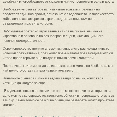
детайли и многообразието от сюжетни линии, преплетени една в друга.
Въображението на автора излиза извън всякакви граници и ни
представя един нов прочит, свързан със създаването на човечеството,
който лично аз намерих за страхотно допълнение към вече
създадената и развита история.
Наблюдавам поетапно израстване в стила на писане, начина на
изразяване и описване на разнообразни сцени, изискващи много
повече последователност.
Освен свръхестествените елементи, написаното разглежда и чисто
човешки преживявания, през които преминаваме през ежедневието си
и това прави героите още по-достъпни за всички читатели.
Посланията, които могат да се извлекат, са не малко на брой, но за мен
най-ценното остава силата на приятелството.
Финалните сцени са силни и въздействащи по начин, който кара
четящия да жадува за още.
“Въздигане” потапя читателите в нещо много повече от историята на
едно момче със свръхестествени способности и превръщането му във
вампир. Какво точно се разкрива обаче, ще разберете когато прочетете
книгата .
----------------