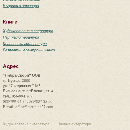
Въпроси и отговори
Книги
Художествена литература
Научна литература
Краеведска литература
Безплатни електронни книги
Адрес
“Либра Скорп” ООД
гр. Бургас, 8000
ул. “Съединение” №5
Бизнес център “Елена”, ет. 4
тел.: 056/994-809;
088/799-64-34; 089/837-85-50
E-mail: office@meridian27.com
Художествена литература
Научна литература