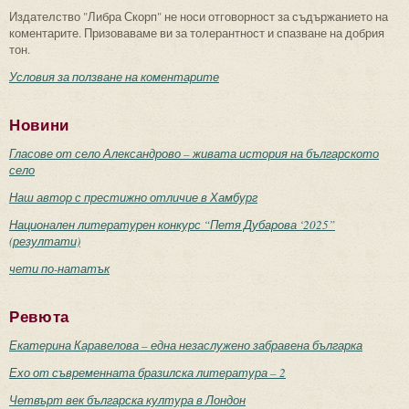
Издателство "Либра Скорп" не носи отговорност за съдържанието на
коментарите. Призоваваме ви за толерантност и спазване на добрия
тон.
Условия за ползване на коментарите
Новини
Гласове от село Александрово – живата история на българското
село
Наш автор с престижно отличие в Хамбург
Национален литературен конкурс “Петя Дубарова ‘2025”
(резултати)
чети по-нататък
Ревюта
Екатерина Каравелова – една незаслужено забравена българка
Ехо от съвременната бразилска литература – 2
Четвърт век българска култура в Лондон