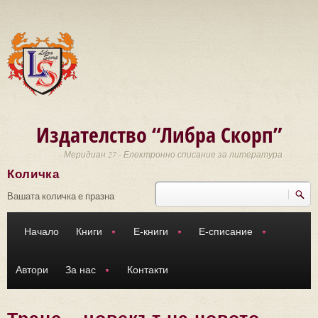
Премини към основното съдържание
Издателство “Либра Скорп”
Меридиан 27 - Електронно списание за литература
Количка
Търси
Форма за търсене
Вашата количка е празна
Начало
Книги
Е-книги
Е-списание
Автори
За нас
Контакти