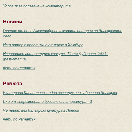
Условия за ползване на коментарите
Новини
Гласове от село Александрово – живата история на българското
село
Наш автор с престижно отличие в Хамбург
Национален литературен конкурс “Петя Дубарова ‘2025”
(резултати)
чети по-нататък
Ревюта
Екатерина Каравелова – една незаслужено забравена българка
Ехо от съвременната бразилска литература – 2
Четвърт век българска култура в Лондон
чети по-нататък