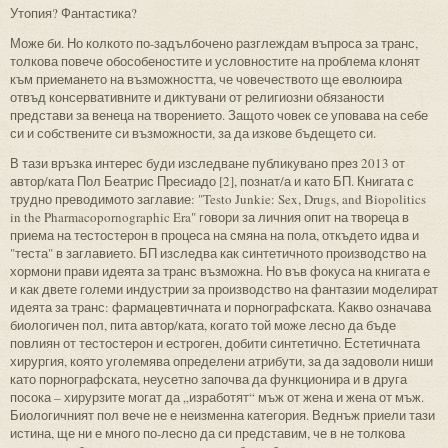
Утопия? Фантастика?
Може би. Но колкото по-задълбочено разглеждам въпроса за транс,
толкова повече обособеностите и условностите на проблема клонят
към приемането на възможността, че човечеството ще еволюира
отвъд консервативните и диктувани от религиозни обязаности
представи за венеца на творението. Защото човек се уповава на себе
си и собствените си възможности, за да изкове бъдещето си.
В тази връзка интерес буди изследване публикувано през 2013 от
автор/ката Пол Беатрис Пресиадо [2], познат/а и като БП. Книгата с
трудно преводимото заглавие: "Testo Junkie: Sex, Drugs, and Biopolitics
in the Pharmacopornographic Era" говори за личния опит на твореца в
приема на тестостерон в процеса на смяна на пола, откъдето идва и
"теста" в заглавието. БП изследва как синтетичното производство на
хормони прави идеята за транс възможна. Но във фокуса на книгата е
и как двете големи индустрии за производство на фантазии моделират
идеята за транс: фармацевтичната и порнографската. Какво означава
биологичен пол, пита автор/ката, когато той може лесно да бъде
повлиян от тестостерон и естроген, добити синтетично. Естетичната
хирургия, която уголемява определени атрибути, за да задоволи ниши
като порнографската, неусетно започва да функционира и в друга
посока – хирурзите могат да „изработят“ мъж от жена и жена от мъж.
Биологичният пол вече не е неизменна категория. Веднъж приели тази
истина, ще ни е много по-лесно да си представим, че в не толкова