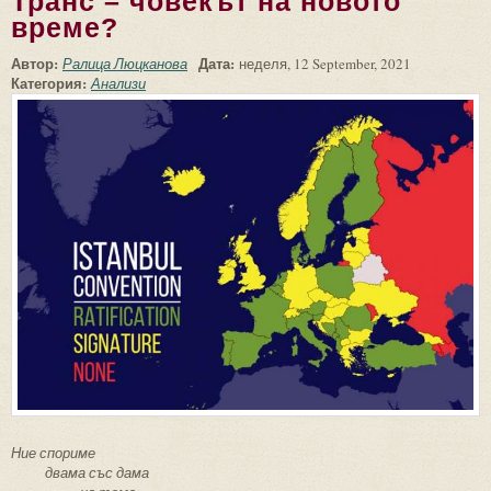
Транс – човекът на новото
време?
Автор:
Дата:
Ралица Люцканова
неделя, 12 September, 2021
Категория:
Анализи
Ние спориме
двама със дама