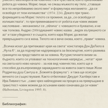
робота до човека. Морис пише, че сякаш мъжкото му тяло „ставаше
все по-непробиваемо около мен“ и формулира желанието: „да се
освободя от тези излишества“ (1974: 224). Докато при транс-
формацията на Морис тялото се променя, за да „се освободи от
излишествата“, то при преминаването от робота към човек имаме
наслояване – механизмът се „облича“ с човешкото и буквално, и не
чак толкова. Андрю (200годишният човек) казва: „видях вътрешното си
аз“ и тази убеденост е същата, която кара Морис да желае
превръщането си в жена. Тялото не е вече онова, което „прави“ човека.
„Всички искат да притежават края на света“ констатира Дон ДеЛило в
„Нула К“, за да подчертае надпреварата за безсмъртие, която размива
границите на представите ни за човека. Футуристичните визии за
бъдното, които се уповават на технологичния напредък, „четат“ края
на света като ново начало – за нов вид човечество, което ще е
способно да възпроизведе зараждането на живота (както пише Жозе
Родригеш душ Сантуш в „Божията формула“) и така ще осигури
вечното си съществуване. Както отбелязват Джудит Халберстам и
Ира Ливингстън: „само чрез наблюдение на процеса на превръщане в
транс/пост-човек можем да осъзнаем какво означава да си човек“
(Halberstam, Livingston 1995: 8).
----------------
Библиография: