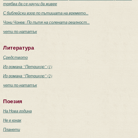
трябва да се научи да живее
С библейски взор по пътищата на времето...
Чони Чонев: По пътя на солената реалност...
чети по-нататък
Литература
Средството
Из романа “Петрихор” (1)
Из романа “Петрихор” (2)
чети по-нататък
Поезия
На Нова година
Не е юнак
Планети