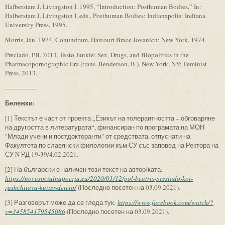
Halberstam J, Livingston I. 1995, “Introduction: Posthuman Bodies,” In:
Halberstam J, Livingston I, eds., Posthuman Bodies: Indianapolis: Indiana
University Press, 1995.
Morris, Jan. 1974, Conundrum. Harcourt Brace Jovanich: New York, 1974.
Preciado, PB. 2013, Testo Junkie: Sex, Drugs, and Biopolitics in the
Pharmacopornographic Era (trans. Benderson, B ). New York, NY: Feminist
Press, 2013.
----------------
Бележки:
[1] Текстът е част от проекта „Езикът на толерантността – обговаряне
на другостта в литературата“, финансиран по програмата на МОН
"Млади учени и постдокторанти" от средствата, отпуснати на
Факултета по славянски филологии към СУ със заповед на Ректора на
СУ N РД 19-39/4.02.2021.
[2] На български е наличен този текст на автор/ката:
https://novasocialnapoezia.eu/2020/01/12/pol-beatris-presiado-koi-
zashchitava-kuiier-deteto/
(Последно посетен на 03.09.2021).
[3] Разговорът може да се гледа тук:
https://www.facebook.com/watch/?
v=345854179545086
(Последно посетен на 03.09.2021).