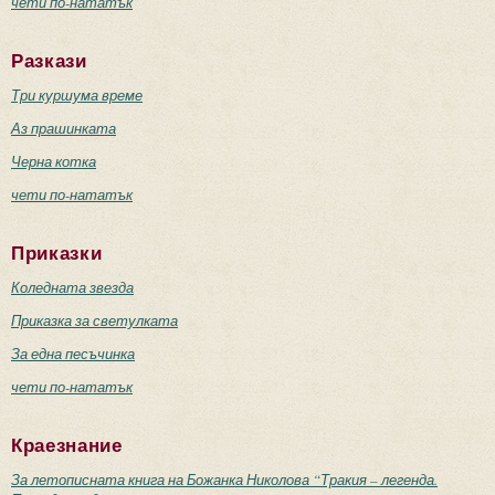
чети по-нататък
Разкази
Три куршума време
Аз прашинката
Черна котка
чети по-нататък
Приказки
Коледната звезда
Приказка за светулката
За една песъчинка
чети по-нататък
Краезнание
За летописната книга на Божанка Николова “Тракия – легенда.