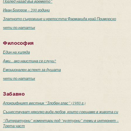
Поглед назад във времето”
Иван Богоров – 200 години
Златното съкровище и крепостта Фармакида край Приморско
чети по-нататък
Философия
Един на хиляда
Ами... ако наистина се случи?
Емоционален аспект за душата
чети по-нататък
Забавно
Апокрифният вестник “Злобен глас” (1980 г.)
Съществуват няколко вида любов, които срещаме в живота си
“Литературни” коментари под “културни” теми в интернет –
Трета част