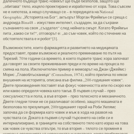
далечното бъдеще транс-човекът ще бъде безполов, защото ще
„обитава“ тяло, изцяло проектирано и изработено от хора. Това съвсем
не е хипотеза, а нещо случващо се – в поредицата на National
Geographic „Историята на Бог“, актьорът Морган Фриймън се среща с
андроида Bina48 – изкуствен интелект, създаден, за да съхрани
съзнанието на своя „създател“ след нейната смърт. Когато Фриймън
пита „какво си ти?“, отговорът е: „аз съм човек, който по стечение на
обстоятелствата е и робот“[3].
Възможностите, които фармацията и развитието на медицината
предоставят, прави възможно и реалното преминаване по пътя на
Тирезий. 70те години са времето, в което първите транс хора започват
да говорят за своите преживявания преди и по време на процеса по
смяна на пола. Изключителен пример е мемоарът на Джан (Джеймс)
Морис „Главоблъсканица“ (Conundrum, 1974), който прилича по някои
внушения на историята, описана във филма „200-годишния човек“.
Двете произведения поставят във фокус човечността или по-скоро кое
или какво определя човека като такъв. В първия случай – през
сексуалността и пола, а във втория – през телесното и механичното.
Двете гледни точки не се различават особено, защото машината е
безполова по презумпция, 200годишният герой на Роби Уилямс
започва да се формира като човек и мъж в хода на развоя на
чувствата си. Докато в първия случай търсенето на себе си е
интернализирано, в границите на собственото тяло като израз на това
как човек се чувства отвътре, то във втория – тялото се променя в
унисон с еволюцията на човечността и чувствата, които приближават