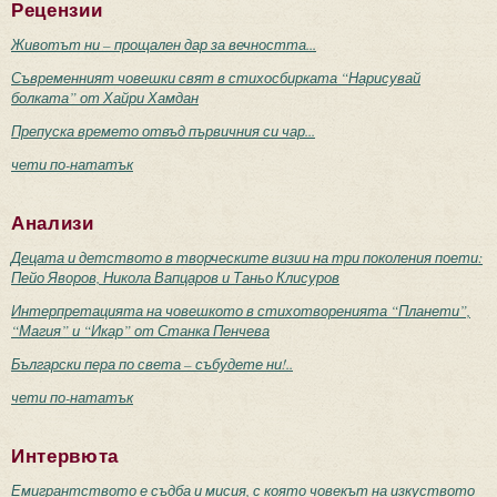
Рецензии
Животът ни – прощален дар за вечността...
Съвременният човешки свят в стихосбирката “Нарисувай
болката” от Хайри Хамдан
Препуска времето отвъд първичния си чар...
чети по-нататък
Анализи
Децата и детството в творческите визии на три поколения поети:
Пейо Яворов, Никола Вапцаров и Таньо Клисуров
Интерпретацията на човешкото в стихотворенията “Планети”,
“Магия” и “Икар” от Станка Пенчева
Български пера по света – събудете ни!..
чети по-нататък
Интервюта
Емигрантството е съдба и мисия, с която човекът на изкуството