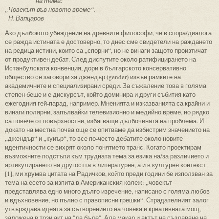
на тема:
„Човекът във новото време“.
Н. Вапцаров
Ако дълбокото убеждение на древните философи, че в спора/диалога
се ражда истината е достоверно, то днес сме свидетели на раждането
на редица истини, които са „спорни“, но не винаги защото произтичат
от продуктивен дебат. След диспутите около ратифицирането на
Истанбулската конвенция, дори в българското консервативно
общество се заговори за джендър (gender) извън рамките на
академичните и специализирани среди. За съжаление това в голяма
степен беше и е дискурсът, който доминира и други събития като
ежегодния гей-парад, например. Мненията и изказванията са крайни и
винаги полярни, запълвайки телевизионно и медийно време, но рядко
са повече от повърхностни, избягващи дълбочината на проблема. И
докато на местна почва още се опитваме да избистрим значението на
„джендър“ и „куиър“, то все по-често дебатите около новите
идентичности се вихрят около понятието транс. Когато проектирам
възможните подстъпи към трудната тема за езика на/за различието и
артикулирането на другостта в литературен, а и в културен контекст
[1], ми хрумва цитата на Радичков, който преди години бе използван за
тема на есето за изпита в Американския колеж: „човекът
представлява едно много дълго изречение, написано с голяма любов
и вдъхновение, но пълно с правописни грешки“. Страдателният залог
утвърждава идеята за сътворението на човека и креативната мощ,
заложена в този акт на "да бъде". Ала макар и актът на създаване на