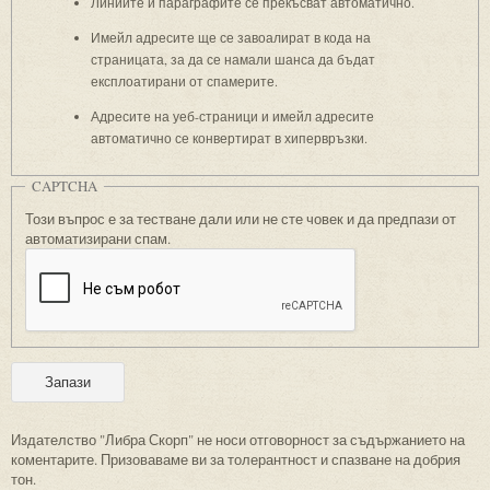
Линиите и параграфите се прекъсват автоматично.
Имейл адресите ще се завоалират в кода на
страницата, за да се намали шанса да бъдат
експлоатирани от спамерите.
Адресите на уеб-страници и имейл адресите
автоматично се конвертират в хипервръзки.
CAPTCHA
Този въпрос е за тестване дали или не сте човек и да предпази от
автоматизирани спам.
Издателство "Либра Скорп" не носи отговорност за съдържанието на
коментарите. Призоваваме ви за толерантност и спазване на добрия
тон.