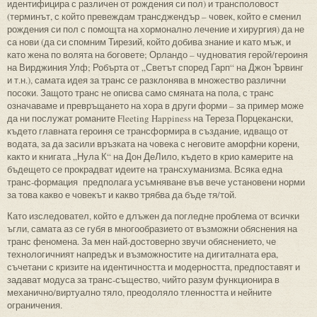
идентифицира с различен от рождения си пол) и трансполовост
(терминът, с който превеждам трансджендър – човек, който е сменил
рождения си пол с помощта на хормонално лечение и хирургия) да не
са нови (да си спомним Тирезий, който добива знание и като мъж, и
като жена по волята на боговете; Орландо – чудноватия герой/героиня
на Вирджиния Улф; Робърта от „Светът според Гарп“ на Джон Ървинг
и т.н.), самата идея за транс се разклонява в множество различни
посоки. Защото транс не описва само смяната на пола, с транс
означаваме и превръщането на хора в други форми – за пример може
да ни послужат романите Fleeting Happiness на Тереза Порцекански,
където главната героиня се трансформира в създание, идващо от
водата, за да засили връзката на човека с неговите аморфни корени,
както и книгата „Нула К“ на Дон ДеЛило, където в крио камерите на
бъдещето се прокрадват идеите на трансхуманизма. Всяка една
транс-формация предполага усъмняване във вече установени норми
за това какво е човекът и какво трябва да бъде тя/той.
Като изследовател, който е длъжен да погледне проблема от всички
ъгли, самата аз се губя в многообразието от възможни обяснения на
транс феномена. За мен най-достоверно звучи обяснението, че
технологичният напредък и възможностите на дигиталната ера,
съчетани с кризите на идентичността и модерността, предпоставят и
задават модуса за транс-същество, чийто разум функционира в
механично/виртуално тяло, преодоляло тленността и нейните
ограничения.