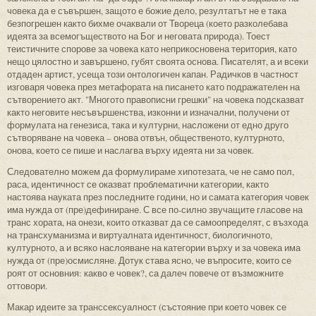
човека да е съвършен, защото е божие дело, резултатът не е така
безпогрешен както бихме очаквали от Твореца (което разколебава
идеята за всемогъществото на Бог и неговата природа). Тоест
теистичните спорове за човека като неприкосновена територия, като
нещо цялостно и завършено, губят своята основа. Писателят, а и всеки
отдаден артист, усеща този онтологичен капан. Радичков в частност
изговаря човека през метафората на писането като подражателен на
сътворението акт. "Многото правописни грешки" на човека подсказват
както неговите несъвършенства, изконни и изначални, получени от
формулата на генезиса, така и културни, насложени от едно друго
сътворяване на човека – онова отвън, общественото, културното,
онова, което се пише и наслагва върху идеята ни за човек.
Следователно можем да формулираме хипотезата, че не само пол,
раса, идентичност се оказват проблематични категории, както
настоява науката през последните години, но и самата категория човек
има нужда от (пре)дефиниране. С все по-силно звучащите гласове на
транс хората, на онези, които отказват да се самоопределят, с възхода
на трансхуманизма и виртуалната идентичност, биологичното,
културното, а и всяко наслояване на категории върху и за човека има
нужда от (пре)осмисляне. Дотук става ясно, че въпросите, които се
роят от основния: какво е човек?, са далеч повече от възможните
оттовори.
Макар идеите за транссексуалност (състояние при което човек се