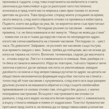
пронизва в гърдите, след това очертанията на мебелите в стаята
започнаха да помътняват и да се разплуват като постепенно
изчезнаха и пред очите ми се мяркаха само ярки тонове от всички
цветове на дъгата. Това продължи, според моите усещания за време,
около минута, след което образите отново се проявиха и избистриха.
Първото, което ми дойде на ума, бе, че вероятно вече съм пристигнал
на местоназначението. Погледнах ръчния си часовник – никаква
промяна, т.е. не бяха изминали и пет минути. “Нищо не можа да стане”
– помислих си аз и тъкмо да изругая гласно по неопределен адрес,
когато ме сепна камбанката на стенния часовник. Погледнах го – шест
часа. По дяволите! Забравих, че ръчният ми часовник също пътува
във времето заедно с мен. Значи, трябва да побързам, ако не искам да
изпусна тиража на тотото. Включих телевизора, седнах до масичката
и... отново изругах. Листът и химикалката ги нямаше. Ами, разбира се –
те бяха останали в миналото. Изругах повторно, тъй като тиражът вече
започна и рискът да не запиша числата се увеличаваше, извадих
джобното си ножче и под непреставащи ругатни по адрес на цялата ни
обществено-икономическа формация издълбах числата на стената –
точно под ей този часовник с кукувичката, след което все още разярен
дръпнах ръчката на машината обратно и след същите необичайни
преживявания се озовах отново там, откъдето бях дошъл, с малко
пооправено настроение. Всъщност настроението ми отново се
развали, след като видях на масата белия празен лист с химикалката,
а върху стената нямаше и помен от издраскано. Този път буквално ми
притъмня пред очите и, не можеш да си представиш какви усилия ми