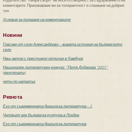
Издателство "Либра Скорп" не носи отговорност за съдържанието на
коментарите. Призоваваме ви за толерантност и спазване на добрия
тон.
Условия за ползване на коментарите
Новини
Гласове от село Александрово – живата история на българското
село
Наш автор с престижно отличие в Хамбург
Национален литературен конкурс “Петя Дубарова ‘2025”
(резултати)
чети по-нататък
Ревюта
Ехо от съвременната бразилска литература – 2
Четвърт век българска култура в Лондон
Ехо от съвременната бразилска литература