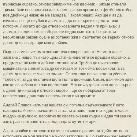
върнахме обратно, отново заварихме нов двойник – бяхме станали
трима. Тази перспектива да станем в скоро време цял футболен отбор
все двойници никак не ме зарадва. Накрая реших. Ако ще и аз да
изчезна, но ще ги убия и двамата – да се свърши с цялата тази
история. И когато дойде отново коварната неделя ги причаках и
двамата с един нож и набързо им видях сметката. По някакви
необясними закони обаче аз останах жив и съответно се върнах отново
девет дни назад... при моя двойник.
Омръзна ми вече, омръзна ми този коварен живот! Не мога да се
захвана с нищо, тъй като щом стигна неделята се връщам обратно, а
предметът на моята дейност остава там. Трябва да възстановя
машината на времето, за да се избавя от този омагьосан кръг, а за
девет дни това не ми е по силите. Освен това всяка неделя убивам
“себе си”, за да не станем цяла тълпа двойници. Сакин, дай някоя идея
как да се избавя от това положение! Ето на – утре отново ще се върна
с девет дни назад и отново същото – ще се побъркам от това
непрестанно движение напред-назад във времето!
Андрей Славов напълни чашата си, погълна съдържанието й като
нафора на божие причастие, напълни отново, този път и двете чаши,
въздъхна дълбоко, вероятно по своята окаяна съдба и едва тогава се
зае с разпечатването на следващата кутия цигари.
Аз, отпивайки от огненото питие, потънах в размисли. Действително
историята на моя приятел е много затрогваща. Но въпреки желанието