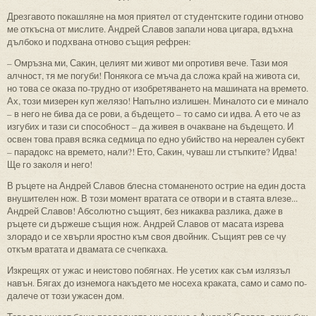
Дрезгавото покашляне на моя приятел от студентските години отново
ме откъсна от мислите. Андрей Славов запали нова цигара, вдъхна
дълбоко и подхвана отново същия рефрен:
– Омръзна ми, Сакин, целият ми живот ми опротивя вече. Тази моя
алчност, тя ме погуби! Понякога се мъча да сложа край на живота си,
но това се оказа по-трудно от изобретяването на машината на времето.
Ах, този мизерен куп желязо! Напълно излишен. Миналото си е минало
– в него не бива да се рови, а бъдещето – то само си идва. А ето че аз
изгубих и тази си способност – да живея в очакване на бъдещето. И
освен това правя всяка седмица по едно убийство на нереален субект
– парадокс на времето, нали?! Ето, Сакин, чуваш ли стъпките? Идва!
Ще го заколя и него!
В ръцете на Андрей Славов блесна стоманеното острие на един доста
внушителен нож. В този момент вратата се отвори и в стаята влезе...
Андрей Славов! Абсолютно същият, без никаква разлика, даже в
ръцете си държеше същия нож. Андрей Славов от масата изрева
злорадо и се хвърли яростно към своя двойник. Същият рев се чу
откъм вратата и двамата се счепкаха.
Изкрещях от ужас и неистово побягнах. Не усетих как съм излязъл
навън. Бягах до изнемога накъдето ме носеха краката, само и само по-
далече от този ужасен дом.