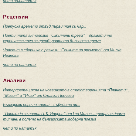
чети по-нататък
Рецензии
Препуска времето отвъд първичния си чар...
Поетичната антология “Омълнени треви” – драматично-
героическа сага за преобърнатото българско време
Човекът в сборника с разкази “Сенките на времето” от Милка
Иванова
чети по-нататък
Анализи
Интерпретацията на човешкото в стихотворенията “Планети”,
“Магия” и “Икар” от Станка Пенчева
Български пера по света – събудете ни!..
“Панихида за поета П. К. Яворов” от Гео Милев – среща на двама
титани в полето на българската модерна поезия
чети по-нататък