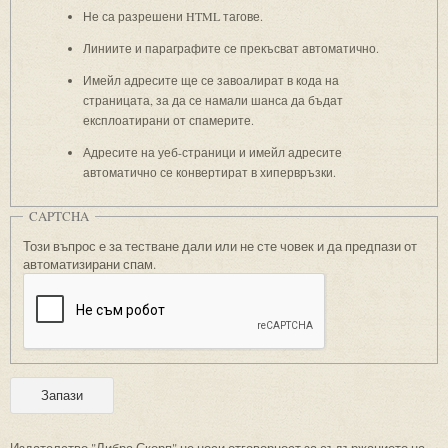
Не са разрешени HTML тагове.
Линиите и параграфите се прекъсват автоматично.
Имейл адресите ще се завоалират в кода на
страницата, за да се намали шанса да бъдат
експлоатирани от спамерите.
Адресите на уеб-страници и имейл адресите
автоматично се конвертират в хипервръзки.
CAPTCHA
Този въпрос е за тестване дали или не сте човек и да предпази от
автоматизирани спам.