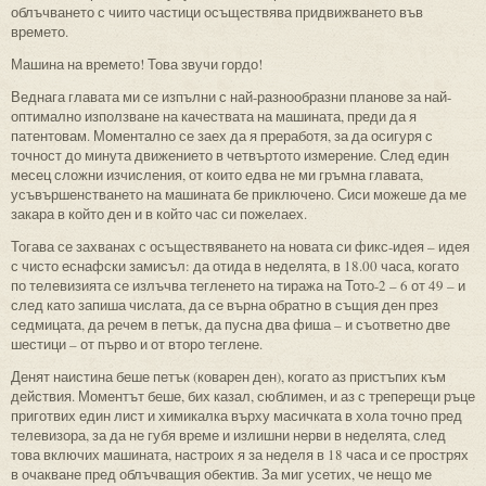
облъчването с чиито частици осъществява придвижването във
времето.
Машина на времето! Това звучи гордо!
Веднага главата ми се изпълни с най-разнообразни планове за най-
оптимално използване на качествата на машината, преди да я
патентовам. Моментално се заех да я преработя, за да осигуря с
точност до минута движението в четвъртото измерение. След един
месец сложни изчисления, от които едва не ми гръмна главата,
усъвършенстването на машината бе приключено. Сиси можеше да ме
закара в който ден и в който час си пожелаех.
Тогава се захванах с осъществяването на новата си фикс-идея – идея
с чисто еснафски замисъл: да отида в неделята, в 18.00 часа, когато
по телевизията се излъчва тегленето на тиража на Тото-2 – 6 от 49 – и
след като запиша числата, да се върна обратно в същия ден през
седмицата, да речем в петък, да пусна два фиша – и съответно две
шестици – от първо и от второ теглене.
Денят наистина беше петък (коварен ден), когато аз пристъпих към
действия. Моментът беше, бих казал, сюблимен, и аз с треперещи ръце
приготвих един лист и химикалка върху масичката в хола точно пред
телевизора, за да не губя време и излишни нерви в неделята, след
това включих машината, настроих я за неделя в 18 часа и се прострях
в очакване пред облъчващия обектив. За миг усетих, че нещо ме