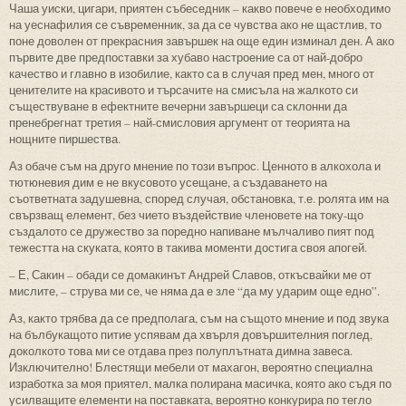
Чаша уиски, цигари, приятен събеседник – какво повече е необходимо
на уеснафилия се съвременник, за да се чувства ако не щастлив, то
поне доволен от прекрасния завършек на още един изминал ден. А ако
първите две предпоставки за хубаво настроение са от най-добро
качество и главно в изобилие, както са в случая пред мен, много от
ценителите на красивото и търсачите на смисъла на жалкото си
съществуване в ефектните вечерни завършеци са склонни да
пренебрегнат третия – най-смисловия аргумент от теорията на
нощните пиршества.
Аз обаче съм на друго мнение по този въпрос. Ценното в алкохола и
тютюневия дим е не вкусовото усещане, а създаването на
съответната задушевна, според случая, обстановка, т.е. ролята им на
свързващ елемент, без чието въздействие членовете на току-що
създалото се дружество за поредно напиване мълчаливо пият под
тежестта на скуката, която в такива моменти достига своя апогей.
– Е, Сакин – обади се домакинът Андрей Славов, откъсвайки ме от
мислите, – струва ми се, че няма да е зле “да му ударим още едно”.
Аз, както трябва да се предполага, съм на същото мнение и под звука
на бълбукащото питие успявам да хвърля довършителния поглед,
доколкото това ми се отдава през полуплътната димна завеса.
Изключително! Блестящи мебели от махагон, вероятно специална
изработка за моя приятел, малка полирана масичка, която ако съдя по
усилващите елементи на поставката, вероятно конкурира по тегло