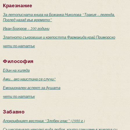
Краезнание
За летописната книга на Божанка Николова “Тракия – легенда.
Поглед назад във времето”
Иван Богоров – 200 години
Златното съкровище и крепостта Фармакида край Приморско
чети по-нататък
Философия
Един на хиляда
Ами... ако наистина се случи?
Емоционален аспект за душата
чети по-нататък
Забавно
Апокрифният вестник “Злобен глас” (1980 г.)
Съществуват няколко вида любов, които срещаме в живота си