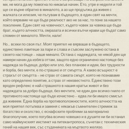
ми, не мога да му помогна по никакъв начин. Ето, утре е неделя и той
ще се върне обратно в миналото, а аз ще продължа да живея с
жалката си илюзия, че пътувам в бъдещето, в един свят на мечти,
който вярваме че ще бъде реалност ако не за нас, то поне за нашето
поколение. Един свят на човечност, където човек за човека ще бъде
брат, където алчността, омразата и всички вълчи нрави ще бъдат само
спомен от миналото. Мечти, нали!
Но... всеки по своя път. Моят приятел не вярваше в бъдещето,
единствено ламтеше за пари и слава и съвсем заслужено остана в
своето настояще – наше минало. Остана с надеждата, че някой ден ще
намери начин да избяга оттам, защото едно ограничено настояще без
надежда за бъдеще, добро или зло, без планове и идеи, без трудности
и борба, без мечти, е по-страшно и от смъртта. А какво всъщност е
страхът от смъртта – не страх от самата смърт, която не познаваме
като определено понятие, а страх от неизвестното. Единствено този
вроден рефлекс е най-страшното в нашия кратък живот и без
надеждата за добро бъдеще, без мечтите, че един ден всичко гнило от
противното настояще ще бъде изчистено – едва ли би имало смисъл
да живеем. Една борба на противоположностите, която алчността на
моя приятел потъпква и заменя с някакъв съмнителен стремеж за
богатство и охолство, с еснафските проблеми за материално
благополучие, което погубва всичко човешко и в душите ни би останал
само маймунският инстинкт на питекантропоса, съчетан с техническия
гений на нашия век, със студенината на мъртвото желязо.