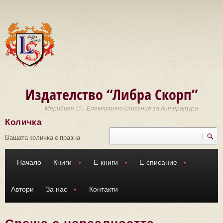
Премини към основното съдържание
Издателство “Либра Скорп”
Меридиан 27 - Електронно списание за литература
Количка
Търси
Форма за търсене
Вашата количка е празна
Начало
Книги
Е-книги
Е-списание
Автори
За нас
Контакти