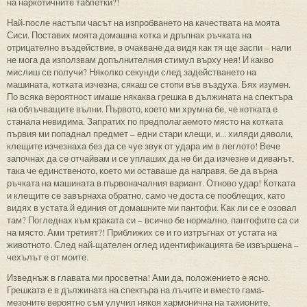
на наркотичните таблетки?!
Най-после настъпи часът на изпробването на качествата на моята
Сиси. Поставих моята домашна котка и дръпнах ръчката на
отрицателно въздействие, в очакване да видя как тя ще заспи – нали
не мога да използвам допълнителния стимул върху нея! И какво
мислиш се получи? Няколко секунди след задействането на
машината, котката изчезна, сякаш се стопи във въздуха. Бях изумен.
По всяка вероятност имаше някаква грешка в дължината на спектъра
на облъчващите вълни. Първото, което ми хрумна бе, че котката е
станала невидима. Запратих по предполагаемото място на котката
първия ми попаднал предмет – едни стари клещи, и... хиляди дяволи,
клещите изчезнаха без да се чуе звук от удара им в леглото! Вече
започнах да се отчайвам и се уплаших да не би да изчезне и диванът,
така че единственото, което ми оставаше да направя, бе да върна
ръчката на машината в първоначалния вариант. Отново удар! Котката
и клещите се завърнаха обратно, само че доста се пооблещих, като
видях в устата й единия от домашните ми пантофи. Как ли се е озовал
там? Погледнах към краката си – всичко бе нормално, пантофите са си
на място. Ами третият?! Приближих се и го изтръгнах от устата на
животното. След най-щателен оглед идентификацията бе извършена –
чехълът е от моите.
Изведнъж в главата ми просветна! Ами да, положението е ясно.
Грешката е в дължината на спектъра на лъчите и вместо гама-
мезоните вероятно съм улучил някоя хармонична на тахионите,