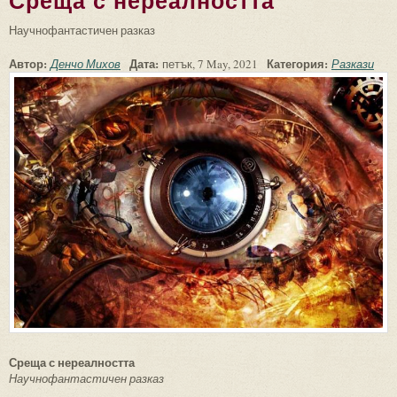
Среща с нереалността
Научнофантастичен разказ
Автор:
Дата:
Категория:
Денчо Михов
петък, 7 May, 2021
Разкази
Среща с нереалността
Научнофантастичен разказ