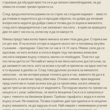
струваше да обуздая яростта си и да запазя самообладание, за да
обмисля отново трезво проекта си.
След продължителни размисли се спрях на следния вариант – вместо
да отивам в неделята и да се връщам обратно, по-добре да изчакам
въпросната неделя да дойде сама и тогава да се върна в миналото,
след като предварително съм запомнил числата – в края на краищата
две по шест числа са, колко му е да ги наизустя.
Нямаш представа колко бавно минаха за мен тези два дни. Сториха ми
се цял век. И на всичко отгоре в неделя около пет и половина загубих
съзнание – припаднах. Свестих се чак в 18.30 часа. Нямах сили да се
ядосвам, но като влязох в хола и видях под часовника изписани
числата направо върху стената, малко се поободрих. Този път ще
постигна целта си! Петнайсет минути ми бяха напълно достатъчни, за
да запаметя числата, като за всеки случай ги преписах на едно листче
и го мушнах в джоба си. След това дръпнах ръчката за миналото
напосоки – не ме интересуваше точната дата и час, важното бе да е в
миналото, и залегнах пред обектива. Отново сияния, ярки видения
пред очите ми и тъкмо всичко взе да се прояснява, когато някакъв
адски трясък ме изтръгна от виденията. Погледнах малко по-трезво на
нещата и с ужас забелязах, че моята безценна Сиси се е запалила и
гори с темпото на бензинов факел. Грабнах гарафата с вода и я излях
върху огъня. Не помогна. Тогава сграбчих две-три одеяла и ги хвърлих
върху машината, за да задуша огъня. Най-накрая с неимоверни усилия
успях да угася огъня, но след беглата проверка констатирах, че