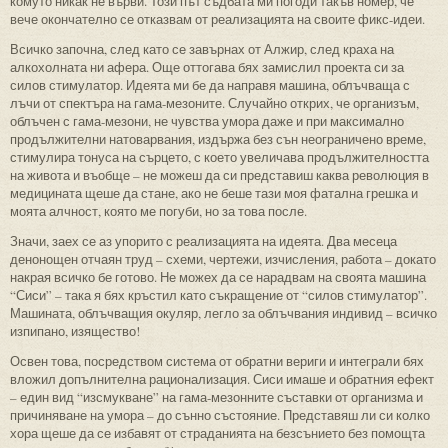
комуто никак не върви. Този път съдбата ми погоди такъв номер, че
вече окончателно се отказвам от реализацията на своите фикс-идеи.
Всичко започна, след като се завърнах от Алжир, след краха на
алкохолната ни афера. Още оттогава бях замислил проекта си за
силов стимулатор. Идеята ми бе да направя машина, облъчваща с
лъчи от спектъра на гама-мезоните. Случайно открих, че организъм,
облъчен с гама-мезони, не чувства умора даже и при максимално
продължителни натоварвания, издържа без сън неограничено време,
стимулира тонуса на сърцето, с което увеличава продължителността
на живота и въобще – не можеш да си представиш каква революция в
медицината щеше да стане, ако не беше тази моя фатална грешка и
моята алчност, която ме погуби, но за това после.
Значи, заех се аз упорито с реализацията на идеята. Два месеца
денонощен отчаян труд – схеми, чертежи, изчисления, работа – докато
накрая всичко бе готово. Не можех да се нарадвам на своята машина
“Сиси” – така я бях кръстил като съкращение от “силов стимулатор”.
Машината, облъчващия окуляр, легло за облъчвания индивид – всичко
изпипано, изящество!
Освен това, посредством система от обратни вериги и интеграли бях
вложил допълнителна рационализация. Сиси имаше и обратния ефект
– един вид “изсмукване” на гама-мезонните съставки от организма и
причиняване на умора – до сънно състояние. Представяш ли си колко
хора щеше да се избавят от страданията на безсънието без помощта