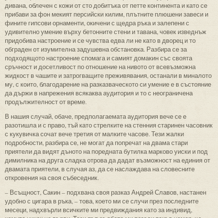
дивана, облечен с кожи от сто добитъка от петте континента и като се
прибави за фон мекият персийски килим, плътните плюшени завеси и
фините гипсови орнаменти, окичени с щедра ръка и залепени с
удивително умение върху бетонните стени и тавана, човек изведнъж
придобива настроение и се чувства едва ли не като в дворец и то
обграден от изумителна задушевна обстановка. Разбира се за
подходящото настроение спомага и самият домакин със своята
сръчност и досетливост по отношение на нивото от всевъзможна
жидкост в чашите и затрогващите преживявания, останали в миналото
му, с които, благодарение на разказваческото си умение е в състояние
да държи в напрежения всякаква аудитория и то с неограничена
продължителност от време.
В нашия случай, обаче, предполагаемата аудитория вече се е
разотишла и с право, тъй като стрелките на стенния старинен часовник
с кукувичка сочат вече третия от малките часове. Тези жалки
подробности, разбира се, не могат да попречат на двама стари
приятели да видят дъното на поредната бутилка марково уиски и под
димилника на друга сладка отрова да дадат възможност на единия от
двамата приятели, в случая аз, да се наслаждава на словесните
откровения на своя събеседник.
– Всъщност, Сакин – подхвана своя разказ Андрей Славов, настанен
удобно с цигара в ръка, – това, което ми се случи през последните
месеци, надхвърли всичките ми предвиждания като за индивид,