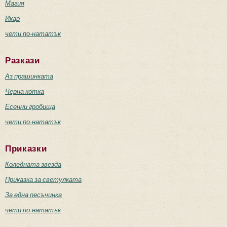
Магия
Икар
чети по-нататък
Разкази
Аз прашинката
Черна котка
Есенни гробища
чети по-нататък
Приказки
Коледната звезда
Приказка за светулката
За една песъчинка
чети по-нататък