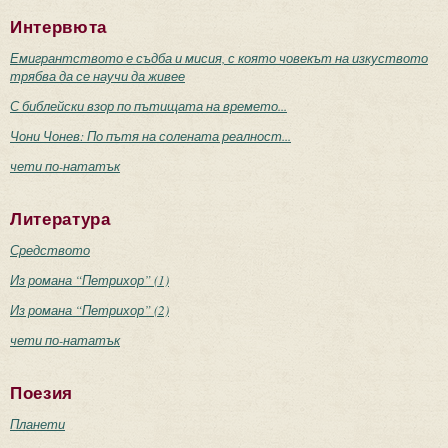
Интервюта
Емигрантството е съдба и мисия, с която човекът на изкуството
трябва да се научи да живее
С библейски взор по пътищата на времето...
Чони Чонев: По пътя на солената реалност...
чети по-нататък
Литература
Средството
Из романа “Петрихор” (1)
Из романа “Петрихор” (2)
чети по-нататък
Поезия
Планети