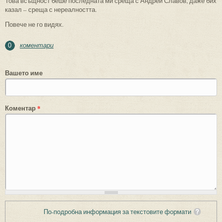
Това всъщност беше последната ми среща с Андрей Славов, даже бих
казал – среща с нереалността.
Повече не го видях.
коментари
0
Вашето име
Коментар
*
По-подробна информация за текстовите формати