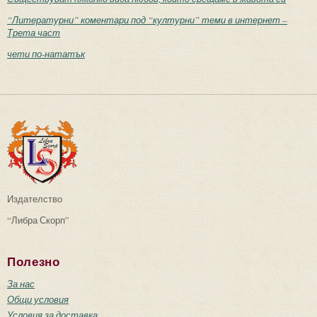
“Литературни” коментари под “културни” теми в интернет –
Трета част
чети по-нататък
Издателство
“Либра Скорп”
Полезно
За нас
Общи условия
Условия за доставка