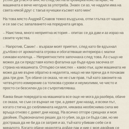
машината е вече негодна за употреба. Знаех си аз, че надали има на
света някой друг с такъв кучешки късмет като мен!
На това място Андрей Славов тежко въздъхна, отпи глътка от чашата
и се зае със запалването на поредната цигара.
– Наистина, много неприятна история – опитах се да дам и аз израз на
своите чувства.
– Напротив, Сакин! – възрази моят приятел, след като бе вдъхнал
дълбоко от ароматната отрова и обогатяваше интериора с малки
синкави колелца. – Неприятностите започнаха след това. Аз също не
можех да си представя колко фатална ще бъде една засечка от
страна на машината. Отпърво си мислех – какво пък, щом машината не
може да ме върне обратно в неделята, нищо не ми пречи да я почакам
два-три дни. Тук обаче се оказа, че не съм прав, тъй като законите на
четвъртото измерение са толкова сурови и неумолими, че чисто и
просто си безсилен да се съпротивляваш.
Каква беше повредата на машината все още не мога да разбера, обаче
се оказа, че съм се върнал не три, а девет дни назад, и всеки път,
когато стигна до сюблимната неделя, някаква необяснима сила ме
връща отново с девет дни назад. На всичко отгоре срещнах и моя
двойник. Първоначално реших да го убия, за да си бъда сам, но ме
достраша да не би да се затрия и аз, тъй като убивам себе си в
миналото. Когато обаче неделята дойде пак и ние с моя двойник се