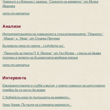
Човекът в сборника с разкази “Сенките на времето” от Милка
Иванова
чети по-нататък
Анализи
Интерпретацията на човешкото в стихотворенията “Планети”,
“Магия” и “Икар” от Станка Пенчева
Български пера по света – събудете ни!..
“Панихида за поета П. К. Яворов” от Гео Милев – среща на двама
титани в полето на българската модерна поезия
чети по-нататък
Интервюта
Емигрантството е съдба и мисия, с която човекът на изкуството
трябва да се научи да живее
С библейски взор по пътищата на времето...
Чони Чонев: По пътя на солената реалност...