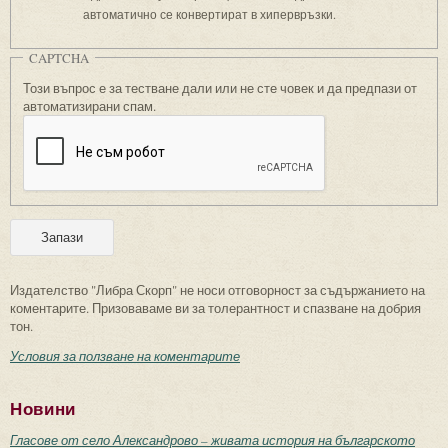
автоматично се конвертират в хипервръзки.
CAPTCHA
Този въпрос е за тестване дали или не сте човек и да предпази от
автоматизирани спам.
Издателство "Либра Скорп" не носи отговорност за съдържанието на
коментарите. Призоваваме ви за толерантност и спазване на добрия
тон.
Условия за ползване на коментарите
Новини
Гласове от село Александрово – живата история на българското