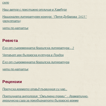
село
Наш автор с престижно отличие в Хамбург
Национален литературен конкурс “Петя Дубарова ‘2025”
(резултати)
чети по-нататък
Ревюта
Ехо от съвременната бразилска литература – 2
Четвърт век българска култура в Лондон
Ехо от съвременната бразилска литература
чети по-нататък
Рецензии
Препуска времето отвъд първичния си чар...
Поетичната антология “Омълнени треви” – драматично-
героическа сага за преобърнатото българско време