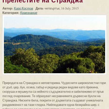
Прелестите на Странджа
Автор:
Дата:
Киро Костов
четвъртък, 16 July, 2015
Категория:
Краезнание
Природата на Странджа е неповторима. Чудесните широколистни гори
от дъб, цер, бук, осика, габър и редица редки видове като брекина,
скоруша и мушмула са нейното съдържателно и забележимо от пръв
поглед очарование. Те образуват несравнимите дървесни букли на
Странджа. Ниските била, покрити от дърветата създават уникалната
раздвиженост на тази гледка. Наблюдавате една безкрайна шир, с