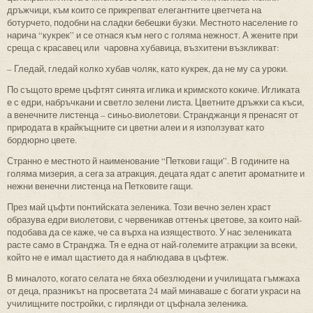
дръжчици, към които се прикрепват елегантните цветчета на
ботурчето, подобни на сладки бебешки бузки. Местното население го
нарича “кукрек” и се отнася към него с голяма нежност. А жените при
среща с красавец или чаровна хубавица, възхитени възкликват:
– Гледай, гледай колко хубав чоляк, като кукрек, да не му са уроки.
По същото време цъфтят синята иглика и кримското кокиче. Игликата
е с едри, набръчкани и светло зелени листа. Цветните дръжки са къси,
а венечните листенца – синьо-виолетови. Странджанци я пренасят от
природата в крайкъщните си цветни алеи и я използуват като
бордюрно цвете.
Странно е местното й наименование “Петкови гащи”. В годините на
голяма мизерия, а сега за атракция, децата ядат с апетит ароматните и
нежни венечни листенца на Петковите гащи.
През май цъфти понтийската зеленика. Този вечно зелен храст
образува едри виолетови, с червеникав оттенък цветове, за които най-
подобава да се каже, че са върха на изяществото. У нас зелениката
расте само в Странджа. Тя е една от най-големите атракции за всеки,
който не е имал щастието да я наблюдава в цъфтеж.
В миналото, когато селата не бяха обезлюдени и училищата гъмжаха
от деца, празникът на просветата 24 май минаваше с богати украси на
училищните постройки, с гирлянди от цъфнала зеленика.