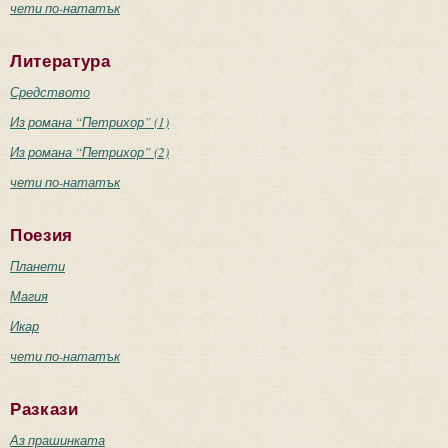
чети по-нататък
Литература
Средството
Из романа “Петрихор” (1)
Из романа “Петрихор” (2)
чети по-нататък
Поезия
Планети
Магия
Икар
чети по-нататък
Разкази
Аз прашинката