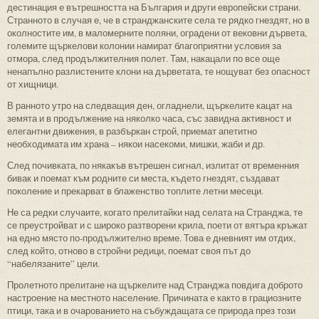
дестинация е вътрешността на България и други европейски страни.
Странното в случая е, че в странджанските села те рядко гнездят, но в
околностите им, в маломерните поляни, оградени от вековни дървета,
големите щъркелови колонии намират благоприятни условия за
отмора, след продължителния полет. Там, накацали по все още
ненапълно разлистените клони на дърветата, те нощуват без опасност
от хищници.
В ранното утро на следващия ден, огладнели, щъркелите кацат на
земята и в продължение на няколко часа, със завидна активност и
елегантни движения, в разбъркан строй, приемат апетитно
необходимата им храна – някои насекоми, мишки, жаби и др.
След почивката, по някакъв вътрешен сигнал, излитат от временния
бивак и поемат към родните си места, където гнездят, създават
поколение и прекарват в блаженство топлите летни месеци.
Не са редки случаите, когато прелитайки над селата на Странджа, те
се преустройват и с широко разтворени крила, поети от вятъра кръжат
на едно място по-продължително време. Това е дневният им отдих,
след който, отново в стройни редици, поемат своя път до
“набелязаните” цели.
Пролетното прелитане на щъркелите над Странджа повдига доброто
настроение на местното население. Причината е както в грациозните
птици, така и в очарованието на събуждащата се природа през този