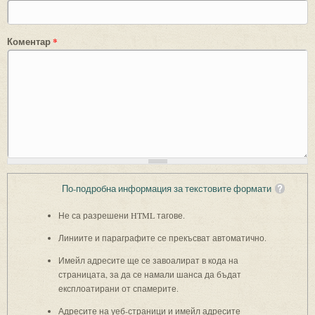
Коментар
*
По-подробна информация за текстовите формати
Не са разрешени HTML тагове.
Линиите и параграфите се прекъсват автоматично.
Имейл адресите ще се завоалират в кода на
страницата, за да се намали шанса да бъдат
експлоатирани от спамерите.
Адресите на уеб-страници и имейл адресите