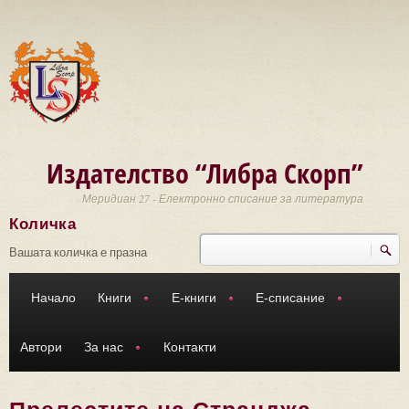
Премини към основното съдържание
Издателство “Либра Скорп”
Меридиан 27 - Електронно списание за литература
Количка
Търси
Форма за търсене
Вашата количка е празна
Начало
Книги
Е-книги
Е-списание
Автори
За нас
Контакти