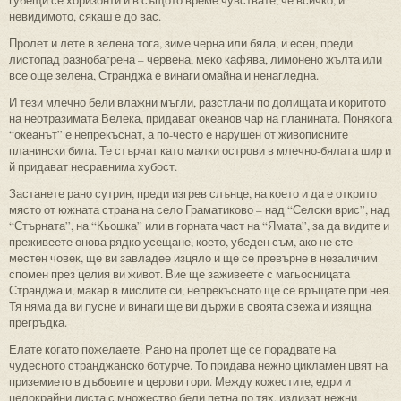
губещи се хоризонти и в същото време чувствате, че всичко, и
невидимото, сякаш е до вас.
Пролет и лете в зелена тога, зиме черна или бяла, и есен, преди
листопад разнобагрена – червена, меко кафява, лимонено жълта или
все още зелена, Странджа е винаги омайна и ненагледна.
И тези млечно бели влажни мъгли, разстлани по долищата и коритото
на неотразимата Велека, придават океанов чар на планината. Понякога
“океанът” е непрекъснат, а по-често е нарушен от живописните
планински била. Те стърчат като малки острови в млечно-бялата шир и
й придават несравнима хубост.
Застанете рано сутрин, преди изгрев слънце, на което и да е открито
място от южната страна на село Граматиково – над “Селски врис”, над
“Стърната”, на “Кьошка” или в горната част на “Ямата”, за да видите и
преживеете онова рядко усещане, което, убеден съм, ако не сте
местен човек, ще ви завладее изцяло и ще се превърне в незаличим
спомен през целия ви живот. Вие ще заживеете с магьосницата
Странджа и, макар в мислите си, непрекъснато ще се връщате при нея.
Тя няма да ви пусне и винаги ще ви държи в своята свежа и изящна
прегръдка.
Елате когато пожелаете. Рано на пролет ще се порадвате на
чудесното странджанско ботурче. То придава нежно цикламен цвят на
приземието в дъбовите и церови гори. Между кожестите, едри и
целокрайни листа с множество бели петна по тях, излизат нежни