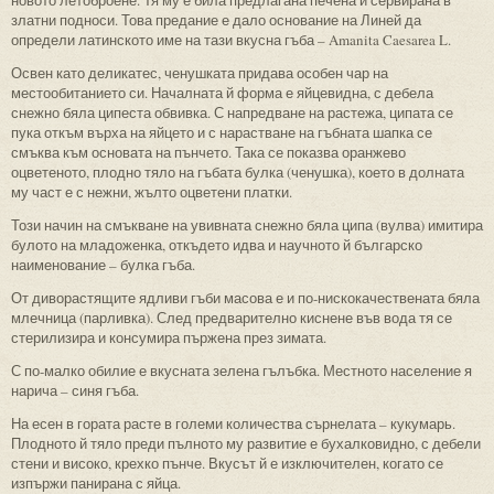
новото летоброене. Тя му е била предлагана печена и сервирана в
златни подноси. Това предание е дало основание на Линей да
определи латинското име на тази вкусна гъба – Amanita Caesarea L.
Освен като деликатес, ченушката придава особен чар на
местообитанието си. Началната й форма е яйцевидна, с дебела
снежно бяла ципеста обвивка. С напредване на растежа, ципата се
пука откъм върха на яйцето и с нарастване на гъбната шапка се
смъква към основата на пънчето. Така се показва оранжево
оцветеното, плодно тяло на гъбата булка (ченушка), което в долната
му част е с нежни, жълто оцветени платки.
Този начин на смъкване на увивната снежно бяла ципа (вулва) имитира
булото на младоженка, откъдето идва и научното й българско
наименование – булка гъба.
От диворастящите ядливи гъби масова е и по-нискокачествената бяла
млечница (парливка). След предварително киснене във вода тя се
стерилизира и консумира пържена през зимата.
С по-малко обилие е вкусната зелена гълъбка. Местното население я
нарича – синя гъба.
На есен в гората расте в големи количества сърнелата – кукумарь.
Плодното й тяло преди пълното му развитие е бухалковидно, с дебели
стени и високо, крехко пънче. Вкусът й е изключителен, когато се
изпържи панирана с яйца.