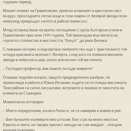
годишен период.
Мекият климат на Граматиково, приятно влажният и кристално чист
въздух, прохладните летни нощи и този озарен от безброй звезди ясен
небосвод превръщат селото в райски земен кът.
Млад испанец беше на кратко посещение с група български учени в
Граматиково през юни 1999 година. Той пренощува във вилата на
горското стопанство в местността “Качул”, до река Велека.
С повишен интерес и подчертано любопитство още с пристигането той
огледа красивата околност. Вечерта, след като се появиха милиони
звезди в небесната шир, силно впечатлен той ме попита.
– Господин професор, вие знаете ли къде живеете?
Очаквах подобен въпрос, защото предварително разбрах, че
произхожда и работи в Южна Испания, където се отглежда маслината.
Тези райони са силно засушливи, ветровити и лишени от мекотата на
климата на Странджа.
Моментално отговорих.
– Моето определение, колега Лопез е, че се намирам и живея в рая.
– Вие буквално изземвате мисълта ми. Бил съм на много места в
Европа и света, но такава прелест никъде не съм виждал – отвърна
младия чужденец.