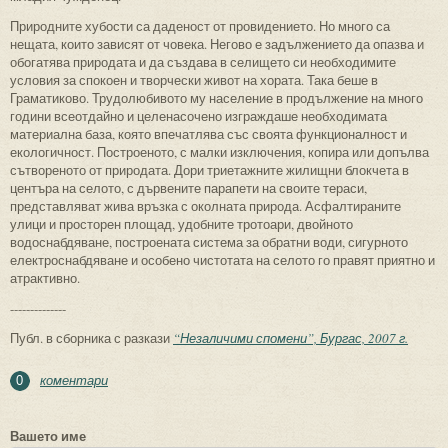
Природните хубости са даденост от провидението. Но много са
нещата, които зависят от човека. Негово е задължението да опазва и
обогатява природата и да създава в селището си необходимите
условия за спокоен и творчески живот на хората. Така беше в
Граматиково. Трудолюбивото му население в продължение на много
години всеотдайно и целенасочено изграждаше необходимата
материална база, която впечатлява със своята функционалност и
екологичност. Построеното, с малки изключения, копира или допълва
сътвореното от природата. Дори триетажните жилищни блокчета в
центъра на селото, с дървените парапети на своите тераси,
представляват жива връзка с околната природа. Асфалтираните
улици и просторен площад, удобните тротоари, двойното
водоснабдяване, построената система за обратни води, сигурното
електроснабдяване и особено чистотата на селото го правят приятно и
атрактивно.
--------------
Публ. в сборника с разкази
“Незаличими спомени”, Бургас, 2007 г.
коментари
0
Вашето име