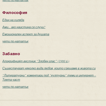
Философия
Един на хиляда
Ами... ако наистина се случи?
Емоционален аспект за душата
чети по-нататък
Забавно
Апокрифният вестник “Злобен глас” (1980 г.)
Съществуват няколко вида любов, които срещаме в живота си
“Литературни” коментари под “културни” теми в интернет –
Трета част
чети по-нататък