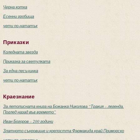
Черна котка
Есенни гробища
чети по-нататък
Приказки
Коледната звезда
Приказка за светулката
За една песъчинка
чети по-нататък
Краезнание
За летописната книга на Божанка Николова “Тракия – легенда.
Поглед назад във времето”
Иван Богоров – 200 години
Златното съкровище и крепостта Фармакида край Приморско
чети по-нататък