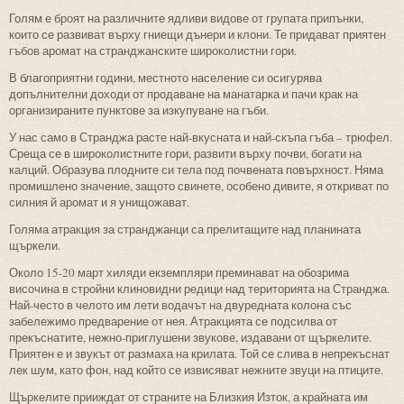
Голям е броят на различните ядливи видове от групата припънки,
които се развиват върху гниещи дънери и клони. Те придават приятен
гъбов аромат на странджанските широколистни гори.
В благоприятни години, местното население си осигурява
допълнителни доходи от продаване на манатарка и пачи крак на
организираните пунктове за изкупуване на гъби.
У нас само в Странджа расте най-вкусната и най-скъпа гъба – трюфел.
Среща се в широколистните гори, развити върху почви, богати на
калций. Образува плодните си тела под почвената повърхност. Няма
промишлено значение, защото свинете, особено дивите, я откриват по
силния й аромат и я унищожават.
Голяма атракция за странджанци са прелитащите над планината
щъркели.
Около 15-20 март хиляди екземпляри преминават на обозрима
височина в стройни клиновидни редици над територията на Странджа.
Най-често в челото им лети водачът на двуредната колона със
забележимо предварение от нея. Атракцията се подсилва от
прекъснатите, нежно-приглушени звукове, издавани от щъркелите.
Приятен е и звукът от размаха на крилата. Той се слива в непрекъснат
лек шум, като фон, над който се извисяват нежните звуци на птиците.
Щъркелите прииждат от страните на Близкия Изток, а крайната им