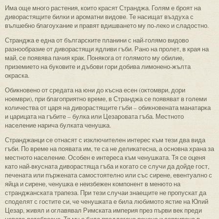
Има още много растения, които красят Странджа. Голям е броят на
диворастящите билки и ароматни видове. Те насищат въздуха с
вълшебно благоухание и правят вдишването му по-леко и сладостно.
Странджа е една от българските планини с най-голямо видово
разнообразие от диворастящи ядливи гъби. Рано на пролет, в края на
май, се появява пачия крак. Понякога от голямото му обилие,
приземието на буковите и дъбови гори добива лимонено-жълта
окраска.
Обикновено от средата на юни до късна есен (октомври, дори
ноември), при благоприятно време, в Странджа се появяват в големи
количества от царя на диворастящите гъби – обикновената манатарка
и царицата на гъбите – булка или Цезаровата гъба. Местното
население нарича булката ченушка.
Странджанци се отнасят с изключителен интерес към тези два вида
гъби. По време на появата им, те са не деликатесна, а основна храна за
местното население. Особен е интереса към ченушката. Тя се оценя
като най-вкусната диворастяща гъба и когато се случи да дойде гост,
печената или пържената самостоятелно или със сирене, евентуално с
яйца и сирене, ченушка е неизбежен компонент в менюто на
странджанската трапеза. При тези случаи знаещите не пропускат да
споделят с гостите си, че ченушката е била любимото ястие на Юлий
Цезар, живял и оглавявал Римската империя през първи век преди