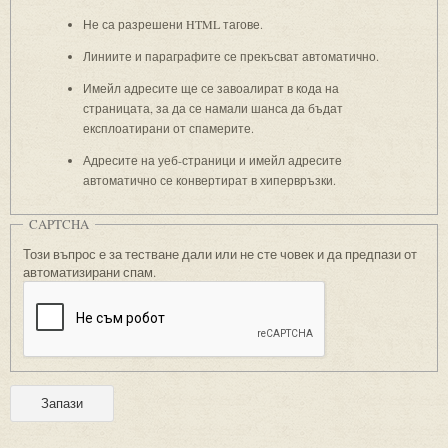
Не са разрешени HTML тагове.
Линиите и параграфите се прекъсват автоматично.
Имейл адресите ще се завоалират в кода на
страницата, за да се намали шанса да бъдат
експлоатирани от спамерите.
Адресите на уеб-страници и имейл адресите
автоматично се конвертират в хипервръзки.
CAPTCHA
Този въпрос е за тестване дали или не сте човек и да предпази от
автоматизирани спам.