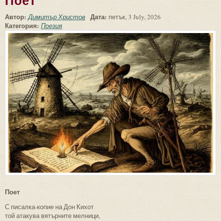
Поет
Автор:
Дата:
Димитър Христов
петък, 3 July, 2026
Категория:
Поезия
Поет
С писалка-копие на Дон Кихот
той атакува вятърните мелници,