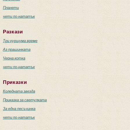
Планети
чети по-нататък
Разкази
Три куршума време
Аз прашинката
Черна котка
чети по-нататък
Приказки
Коледната звезда
Приказка за светулката
За една песъчинка
чети по-нататък