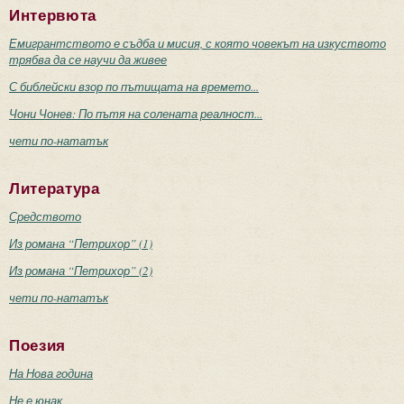
Интервюта
Емигрантството е съдба и мисия, с която човекът на изкуството
трябва да се научи да живее
С библейски взор по пътищата на времето...
Чони Чонев: По пътя на солената реалност...
чети по-нататък
Литература
Средството
Из романа “Петрихор” (1)
Из романа “Петрихор” (2)
чети по-нататък
Поезия
На Нова година
Не е юнак