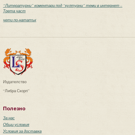
“Литературни” коментари под “културни” теми в интернет –
Трета част
чети по-нататък
Издателство
“Либра Скорп”
Полезно
За нас
Общи условия
Условия за доставка