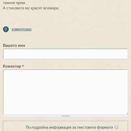
тежкия ярем...
А стиховете му красят всемира.
коментари
0
Вашето име
Коментар
*
По-подробна информация за текстовите формати