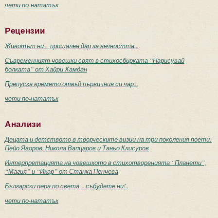
чети по-нататък
Рецензии
Животът ни – прощален дар за вечността...
Съвременният човешки свят в стихосбирката “Нарисувай
болката” от Хайри Хамдан
Препуска времето отвъд първичния си чар...
чети по-нататък
Анализи
Децата и детството в творческите визии на три поколения поети:
Пейо Яворов, Никола Вапцаров и Таньо Клисуров
Интерпретацията на човешкото в стихотворенията “Планети”,
“Магия” и “Икар” от Станка Пенчева
Български пера по света – събудете ни!..
чети по-нататък