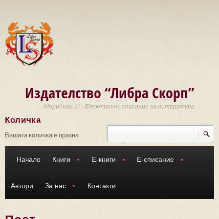
Премини към основното съдържание
Издателство “Либра Скорп”
Меридиан 27 - Електронно списание за литература
Количка
Търси
Форма за търсене
Вашата количка е празна
Начало
Книги
Е-книги
Е-списание
Автори
За нас
Контакти