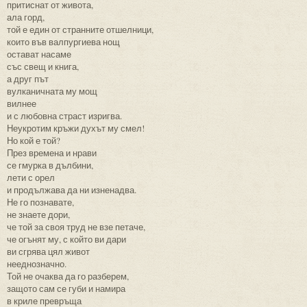
притиснат от живота,
ала горд,
той е един от странните отшелници,
които във валпургиева нощ
остават насаме
със свещ и книга,
а друг път
вулканичната му мощ
вилнее
и с любовна страст изригва.
Неукротим кръжи духът му смел!
Но кой е той?
През времена и нрави
се гмурка в дълбини,
лети с орел
и продължава да ни изненадва.
Не го познавате,
не знаете дори,
че той за своя труд не взе петаче,
че огънят му, с който ви дари
ви сгрява цял живот
нееднозначно.
Той не очаква да го разберем,
защото сам се губи и намира
в криле превръща