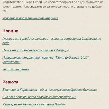
Издателство "Либра Скорп" не носи отговорност за съдържанието на
коментарите. Призоваваме ви за толерантност и спазване на добрия
тон.
Условия за ползване на коментарите
Новини
Гласове от село Александрово – живата история на българското
село
Наш автор с престижно отличие в Хамбург
Национален литературен конкурс “Петя Дубарова ‘2025”
(резултати)
чети по-нататък
Ревюта
Екатерина Каравелова – една незаслужено забравена българка
Ехо от съвременната бразилска литература – 2
Четвърт век българска култура в Лондон