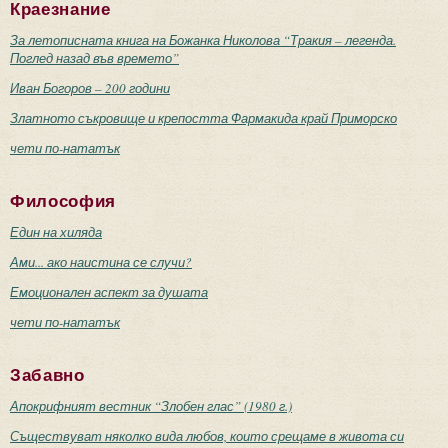
Краезнание
За летописната книга на Божанка Николова “Тракия – легенда.
Поглед назад във времето”
Иван Богоров – 200 години
Златното съкровище и крепостта Фармакида край Приморско
чети по-нататък
Философия
Един на хиляда
Ами... ако наистина се случи?
Емоционален аспект за душата
чети по-нататък
Забавно
Апокрифният вестник “Злобен глас” (1980 г.)
Съществуват няколко вида любов, които срещаме в живота си