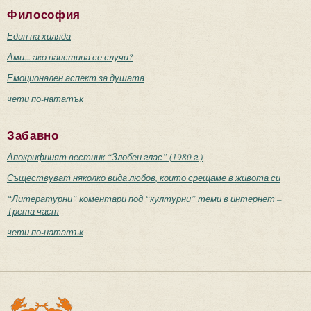
Философия
Един на хиляда
Ами... ако наистина се случи?
Емоционален аспект за душата
чети по-нататък
Забавно
Апокрифният вестник “Злобен глас” (1980 г.)
Съществуват няколко вида любов, които срещаме в живота си
“Литературни” коментари под “културни” теми в интернет –
Трета част
чети по-нататък