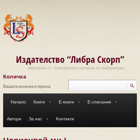
Премини към основното съдържание
Издателство “Либра Скорп”
Меридиан 27 - Електронно списание за литература
Количка
Търси
Форма за търсене
Вашата количка е празна
Начало
Книги
Е-книги
Е-списание
Автори
За нас
Контакти