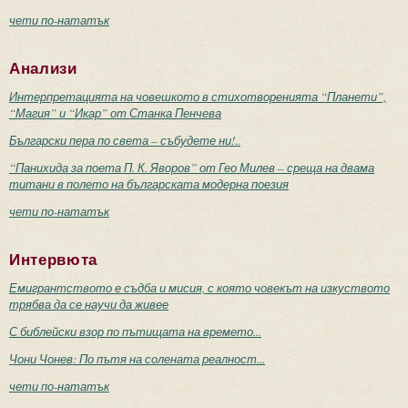
чети по-нататък
Анализи
Интерпретацията на човешкото в стихотворенията “Планети”,
“Магия” и “Икар” от Станка Пенчева
Български пера по света – събудете ни!..
“Панихида за поета П. К. Яворов” от Гео Милев – среща на двама
титани в полето на българската модерна поезия
чети по-нататък
Интервюта
Емигрантството е съдба и мисия, с която човекът на изкуството
трябва да се научи да живее
С библейски взор по пътищата на времето...
Чони Чонев: По пътя на солената реалност...
чети по-нататък