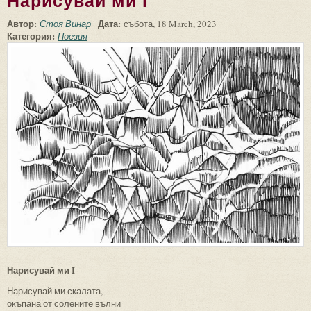
Нарисувай ми I
Автор:
Дата:
Стоя Винар
събота, 18 March, 2023
Категория:
Поезия
Нарисувай ми I
Нарисувай ми скалата,
окъпана от солените вълни –