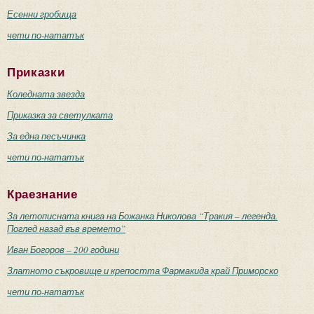
Есенни гробища
чети по-нататък
Приказки
Коледната звезда
Приказка за светулката
За една песъчинка
чети по-нататък
Краезнание
За летописната книга на Божанка Николова “Тракия – легенда.
Поглед назад във времето”
Иван Богоров – 200 години
Златното съкровище и крепостта Фармакида край Приморско
чети по-нататък