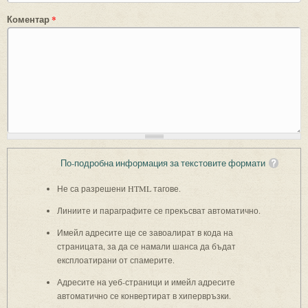
Коментар
*
По-подробна информация за текстовите формати
Не са разрешени HTML тагове.
Линиите и параграфите се прекъсват автоматично.
Имейл адресите ще се завоалират в кода на
страницата, за да се намали шанса да бъдат
експлоатирани от спамерите.
Адресите на уеб-страници и имейл адресите
автоматично се конвертират в хипервръзки.