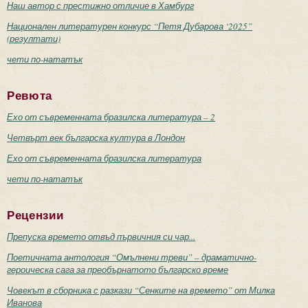
Наш автор с престижно отличие в Хамбург
Национален литературен конкурс “Петя Дубарова ‘2025”
(резултати)
чети по-нататък
Ревюта
Ехо от съвременната бразилска литература – 2
Четвърт век българска култура в Лондон
Ехо от съвременната бразилска литература
чети по-нататък
Рецензии
Препуска времето отвъд първичния си чар...
Поетичната антология “Омълнени треви” – драматично-
героическа сага за преобърнатото българско време
Човекът в сборника с разкази “Сенките на времето” от Милка
Иванова