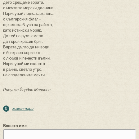
дето срещаме зората,
с мечти за морски далнини.
Нарисувай лодката зелена,
с българския флаг –
ще сложа блуза на райета,
като истински моряк.
До теб на руля смело
да търся красив бряг.
Вярата дълго да ни води
в безкраен хоризонт,
с любов и пенести вълни.
Нарисувай ми скалата
в ранно, светло утро,
на споделените мечти.
--------------
Рисунка Йордан Маринов
--------------
коментари
0
Вашето име