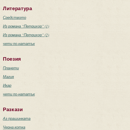
Литература
Средството
Из романа “Петрихор” (1)
Из романа “Петрихор” (2)
чети по-нататък
Поезия
Планети
Магия
Икар
чети по-нататък
Разкази
Аз прашинката
Черна котка