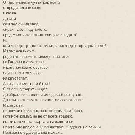
От далечината чувам как ехото
отпреди векове зове,
и казва:
Да съм
сам под синия свод,
сирак тъжен под небето,
пред мълниите, гръмотевиците и водата!
И...
към мен да тръгват с камък, а пък аз да отвръщам с хляб.
Малък човек съм,
роден във времето между полетите:
на Гагарин и Армстронг,
и кой знае колко светове:
един стар и един нов,
на кръстопът.
А сега накъде, по кой път?
С пълен куфар сънища?
Да обрасна с плевели или да съществувам,
Да тръгна от самото начало, всичко отново?
Малък съм,
от всички по-малък, но много жилав и корав,
истински камък, но не от всеки градеж,
всеки сам чертае картата на живота си,
някога бях надменен, нарцистичен и ядосан на всички.
Прекрасно е да останеш малък...