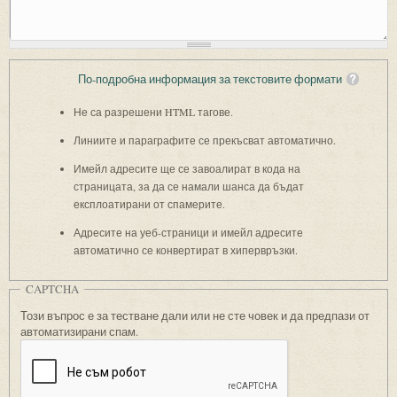
По-подробна информация за текстовите формати
Не са разрешени HTML тагове.
Линиите и параграфите се прекъсват автоматично.
Имейл адресите ще се завоалират в кода на
страницата, за да се намали шанса да бъдат
експлоатирани от спамерите.
Адресите на уеб-страници и имейл адресите
автоматично се конвертират в хипервръзки.
CAPTCHA
Този въпрос е за тестване дали или не сте човек и да предпази от
автоматизирани спам.