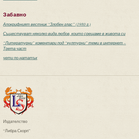
Забавно
Апокрифният вестник “Злобен глас” (1980 г.)
Съществуват няколко вида любов, които срещаме в живота си
“Литературни” коментари под “културни” теми в интернет –
Трета част
чети по-нататък
Издателство
“Либра Скорп”