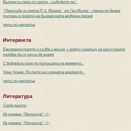
Български пера по света – събудете ни!..
“Панихида за поета П. К. Яворов” от Гео Милев – среща на двама
титани в полето на българската модерна поезия
чети по-нататък
Интервюта
Емигрантството е съдба и мисия, с която човекът на изкуството
трябва да се научи да живее
С библейски взор по пътищата на времето...
Чони Чонев: По пътя на солената реалност...
чети по-нататък
Литература
Средството
Из романа “Петрихор” (1)
Из романа “Петрихор” (2)