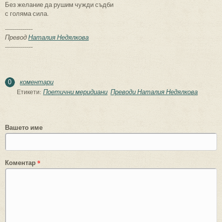
Без желание да рушим чужди съдби
с голяма сила.
--------------
Превод
Наталия Недялкова
--------------
коментари
0
Поетични меридиани
Преводи Наталия Недялкова
Етикети:
Вашето име
Коментар
*