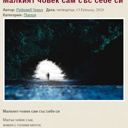
Малкият човек сам със себе си
Автор:
Дата:
Родолюб Чорич
четвъртък, 13 February, 2020
Категория:
Поезия
Малкият човек сам със себе си
Малък човек съм,
живея с големи мечти.