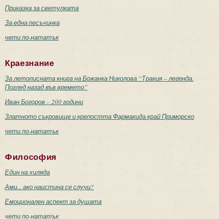
Приказка за светулката
За една песъчинка
чети по-нататък
Краезнание
За летописната книга на Божанка Николова “Тракия – легенда.
Поглед назад във времето”
Иван Богоров – 200 години
Златното съкровище и крепостта Фармакида край Приморско
чети по-нататък
Философия
Един на хиляда
Ами... ако наистина се случи?
Емоционален аспект за душата
чети по-нататък