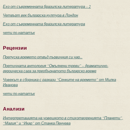
Ехо от съвременната бразилска литература – 2
Четвърт век българска култура в Лондон
Ехо от съвременната бразилска литература
чети по-нататък
Рецензии
Препуска времето отвъд първичния си чар...
Поетичната антология “Омълнени треви” – драматично-
героическа сага за преобърнатото българско време
Човекът в сборника с разкази “Сенките на времето” от Милка
Иванова
чети по-нататък
Анализи
Интерпретацията на човешкото в стихотворенията “Планети”,
“Магия” и “Икар” от Станка Пенчева