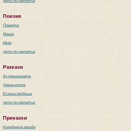
чети по-нататък
Поезия
Планети
Магия
Икар
чети по-нататък
Разкази
Аз прашинката
Черна котка
Есенни гробища
чети по-нататък
Приказки
Коледната звезда