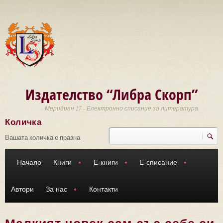
Премини към основното съдържание
Издателство “Либра Скорп”
Меридиан 27 - Електронно списание за литература
Количка
Търси
Форма за търсене
Вашата количка е празна
Начало
Книги
Е-книги
Е-списание
Автори
За нас
Контакти