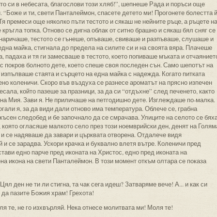
йто си в небесата, благослови този хляб!”, шепнеше Рада и поръси още
. “Боже и ти, свети Панталеймон, спасете детето ми! Прогонете болестта й
Тя премеси още няколко пъти тестото и сякаш не нейните ръце, а ръцете н
кръгла топка. Отново се дигна облак от ситно брашно и сякаш бял сняг се
 наричаше, тестото се гънеше, опъваше, свиваше и разпъваше, слушаше и
една майка, стигнала до предела на силите си и на своята вяра. Плачеше
, падаха и тя ги замесваше в тестото, което попиваше мъката и отчаяниет
 с покров болното дете, което спеше своя последен сън. Само шепотът на
изпълваше стаята и сърцето на една майка с надежда. Когато питката
ено коленичи. Скоро във въздуха се разнесе ароматът на прясно изпечен
месала, който пазеше за празници, за да си “отдъхне” след печенето, както
 на Мия. Зави я. Не приличаше на петгодишно дете. Изглеждаше по-малка.
огали я, за да види дали отново има температура. Облече се, грабна
 късен следобед и бе започнало да се смрачава. Улиците на селото се бях
 която огласяше малкото село през този ноемврийски ден, денят на Голям
и се надяваше да завари и църквата отворена. Отдалече видя
 и се зарадва. Ускори крачка и буквално влетя вътре. Коленичи пред
стави едно парче пред иконата на Христос, едно пред иконата на
на икона на свети Панталеймон. В този момент откъм олтара се показа
Цял ден не ти ли стигна, та чак сега идеш? Затваряме вече! А... и как си
е да пазите Божия храм! Грехота!
оля те, не го изхвърляй. Нека отнесе молитвата ми! Моля те!