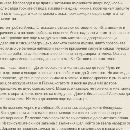
е каза. Изпроводи я до прага и затръшна църковните двери под носа й.
сле събра трохите от пода, изсипа ги в една чинийка, посегна към залците
нт се отказа да ги махне, махна с ръка, промърмори нещо сърдито и пак
 молитва.
истен гроб на Алекс. Стискаше в ръката си останалия хляб, а мислите й
 Мрачевината на ноемврийската нощ вече беше паднала и земята заспиваше
дните гробове все още мъждукаха пламъчетата на догарящи свещи.
адвесили и сякаш прегръщаха малката селска църква, чиито прозорчета
то аязмо се белееха наблизо и техните призрачни силуети сякаш плуваха
ни на гроба, погали снимката и опря чело на мраморната плоча. Остана
е развърза месала и извади парче от хляба. Остави го внимателно.
аш. – каза тихо тя. – Да отнесеш с него молитвата ми до горе. Чудо ни
то детенце и лекарите не знаят какво й е и как да й помогнат. Не искам да
е порасне, ще стане прекрасно малко момиче, а после красива и умна жена
зи, от екскурзията ни в Пирин, когато ти я носи на ръце чак до горе.
ярващите, но днес омесих хляб. Мама все казваше, че той е като жив, мож
ърже с хората, които вече не са между нас. Дали е била права? Аз искам да
се справя сама. Не мога да понеса още една смърт.
се бе ширнало черно и дълбоко, обсипано със звезди, които блещукаха
бяха догорели и сега единствено малките и тесни църковни прозорци
нея чернееше. Белееше само парчето хляб, оставено до паметната плоча.
. Изтри сълзите си и се загърна с вълнения шал, който бе взела набързо о
. Закрачи по прашния селски път, приведена и смалила се в мъката си.