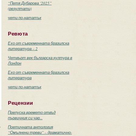
“Петя Дубарова ‘2025”
(резултати)
чети по-нататък
Ревюта
Ехо от съвременната бразилска
литература – 2
Четвърт век българска култура в
Лондон
Ехо от съвременната бразилска
литература
чети по-нататък
Рецензии
Препуска времето отвъд
първичния си чар...
,
Поетичната антология
“Омълнени треви” – драматично-