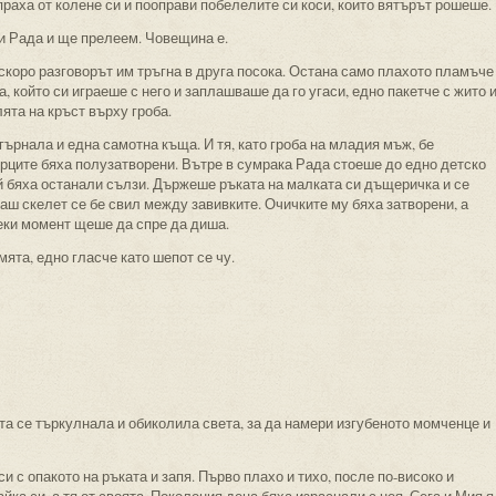
а праха от колене си и пооправи побелелите си коси, които вятърът рошеше.
и Рада и ще прелеем. Човещина е.
 скоро разговорът им тръгна в друга посока. Остана само плахото пламъче
, който си играеше с него и заплашваше да го угаси, едно пакетче с жито 
лята на кръст върху гроба.
гърнала и една самотна къща. И тя, като гроба на младия мъж, бе
орците бяха полузатворени. Вътре в сумрака Рада стоеше до едно детско
й бяха останали сълзи. Държеше ръката на малката си дъщеричка и се
каш скелет се бе свил между завивките. Очичките му бяха затворени, а
еки момент щеше да спре да диша.
мята, едно гласче като шепот се чу.
ата се търкулнала и обиколила света, за да намери изгубеното момченце и
и с опакото на ръката и запя. Първо плахо и тихо, после по-високо и