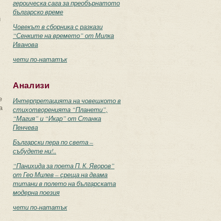
героическа сага за преобърнатото
българско време
и
Човекът в сборника с разкази
“Сенките на времето” от Милка
Иванова
чети по-нататък
Анализи
е
Интерпретацията на човешкото в
а
стихотворенията “Планети”,
“Магия” и “Икар” от Станка
Пенчева
Български пера по света –
събудете ни!..
“Панихида за поета П. К. Яворов”
от Гео Милев – среща на двама
титани в полето на българската
модерна поезия
чети по-нататък