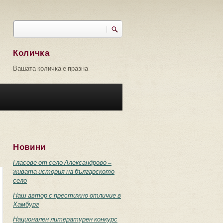
Търси
Форма за търсене
Количка
Вашата количка е празна
Новини
Гласове от село Александрово –
живата история на българското
село
Наш автор с престижно отличие в
Хамбург
Национален литературен конкурс