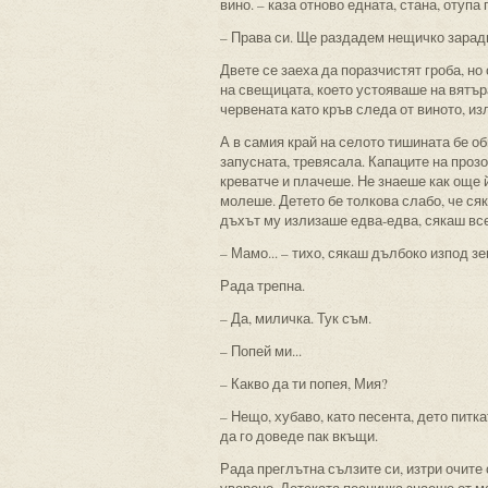
вино. – каза отново едната, стана, отуп
– Права си. Ще раздадем нещичко зарад
Двете се заеха да поразчистят гроба, но
на свещицата, което устояваше на вятъра
червената като кръв следа от виното, из
А в самия край на селото тишината бе об
запусната, тревясала. Капаците на проз
креватче и плачеше. Не знаеше как още 
молеше. Детето бе толкова слабо, че ся
дъхът му излизаше едва-едва, сякаш вс
– Мамо... – тихо, сякаш дълбоко изпод зе
Рада трепна.
– Да, миличка. Тук съм.
– Попей ми...
– Какво да ти попея, Мия?
– Нещо, хубаво, като песента, дето питк
да го доведе пак вкъщи.
Рада преглътна сълзите си, изтри очите с