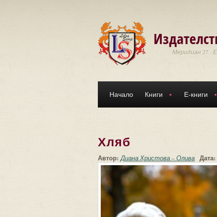
Премини към основното съдържание
Издателст
Меридиан 27 - 
Начало
Книги
Е-книги
Хляб
Автор:
Дата
Диана Христова – Олива