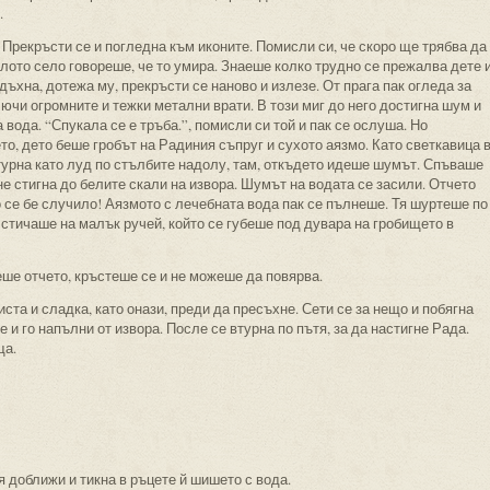
.
 Прекръсти се и погледна към иконите. Помисли си, че скоро ще трябва да
ялото село говореше, че то умира. Знаеше колко трудно се прежалва дете 
дъхна, дотежа му, прекръсти се наново и излезе. От прага пак огледа за
ючи огромните и тежки метални врати. В този миг до него достигна шум и
вода. “Спукала се е тръба.”, помисли си той и пак се ослуша. Но
то, дето беше гробът на Радиния съпруг и сухото аязмо. Като светкавица 
турна като луд по стълбите надолу, там, откъдето идеше шумът. Спъваше
 не стигна до белите скали на извора. Шумът на водата се засили. Отчето
о се бе случило! Аязмото с лечебната вода пак се пълнеше. Тя шуртеше по
 стичаше на малък ручей, който се губеше под дувара на гробището в
ше отчето, кръстеше се и не можеше да повярва.
иста и сладка, като онази, преди да пресъхне. Сети се за нещо и побягна
 и го напълни от извора. После се втурна по пътя, за да настигне Рада.
ща.
й я доближи и тикна в ръцете й шишето с вода.