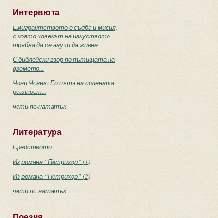
Интервюта
Емигрантството е съдба и мисия,
с която човекът на изкуството
и
трябва да се научи да живее
С библейски взор по пътищата на
времето...
Чони Чонев: По пътя на солената
реалност...
чети по-нататък
Литература
Средството
Из романа “Петрихор” (1)
Из романа “Петрихор” (2)
чети по-нататък
Поезия