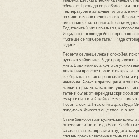
уверено. Детската песничка знаеше от ма
обичаше. Преди да се разболее си я тан
Температурата изгаряше тялото й, а очич
на живота бавно гаснеше в тях. Лекарите
влошаваше състоянието. Безнадеждностт
Родителите й бяха починали, а скоро сле
Инцидентът в завода бе почернил още пе
“Кога ще се прибере тате?”, Рада отгова
години.
Песента се лееше лека и спокойна, прис
пуснаха майчините. Рада продължаваше д
живи. Видя майка си, която се усмихваш
движения правеше първите си крачки. Там
го обгръщаше. Той оправи сватбената й 
нанякъде. Алекс я прегръщаше, а тя изп
малките пръстчета като милувка по лицето
тътен и облак от черен дим скри хоризон
смърт и писъкът й, който се сля с плача
Песента секна. Тя се опита да събуди М
повдигаха. Животът още тлееше в нея.
Стана бавно, отвори кухненския шкаф и 
отнесе молитвата ти до Бога. Хлябът ги 
се хвана за тях, вярвайки в чудото на Х
спомен пръсна светлина в тъмната стая.