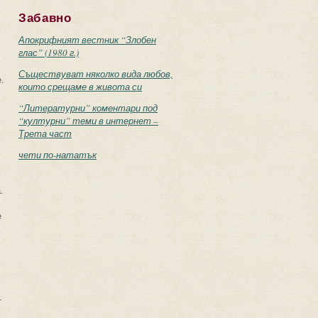
Забавно
Апокрифният вестник “Злобен
глас” (1980 г.)
Съществуват няколко вида любов,
.
които срещаме в живота си
“Литературни” коментари под
“културни” теми в интернет –
Трета част
чети по-нататък
.
е
т