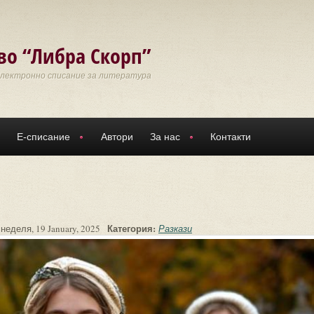
во “Либра Скорп”
Електронно списание за литература
Е-списание
Автори
За нас
Контакти
:
Категория:
неделя, 19 January, 2025
Разкази