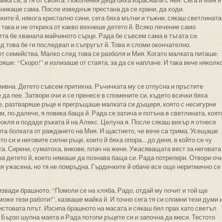
йка си, а тя от своята. Поколения деца бяха израснали с нея. Сега и Мия я
аникаше сама. После изведнъж престана да се храни, да ходи.
ките й, някога кристално сини, сега бяха мътни и тъжни, сякаш светлината
 така и не откриха от какво вехнеше детето й. Всяко лечение само
а бе хванала майчиното сърце. Рада бе съвсем сама в тъгата си.
д това бе ги последвал и съпругът й. Това я сломи окончателно.
т семейства. Малко след това се разболя и Мия. Когато малката питаше:
ряше: “Скоро!” и излизаше от стаята, за да се наплаче. И така вече няколк
пивна. Детето съвсем притихна. Ръчичката му се отпусна и пръстите
а пее. Затвори очи и се пренесе в спомените си, където всички бяха
е, разтваряше ръце и прегръщаше малката си дъщеря, която с несигурни
, по-далече, я повика баща й. Рада се затича и потъна в светлината, коят
рокля и подаде ръката й на Алекс. Целуна я. После сякаш вихър я отнесе
ита болката от раждането на Мия. И щастието, че вече са трима. Усещаше
 си и неговите силни ръце, които й бяха опора... до деня, в който се чу
та. Сирени, суматоха, викове, плач на жени. Ужасяващата вест за неговата
 на детето й, което нямаше да познава баща си. Рада потрепери. Отвори очи
ия ужасена, но тя не помръдна. Гърдичките й обаче все още неритмично се
извади брашното. “Помоли се на хляба, Радо, отдай му почит и той ще
може тези работи!”, казваше майка й. И точно сега тя си спомни тези думи 
ристовата плът. Изсипа брашното на масата и сякаш бял прах като светъл
 Бързо шупна маята и Рада потопи ръцете си и започна да меси. Тестото