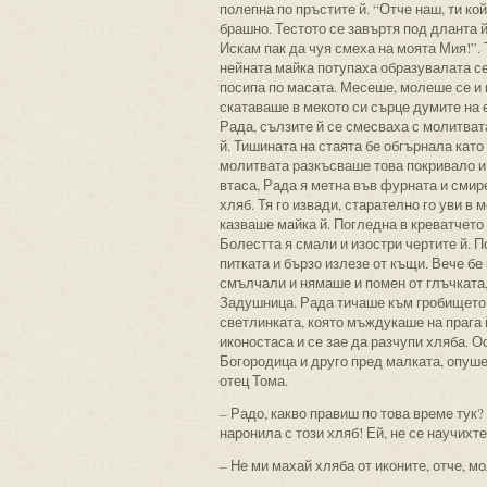
полепна по пръстите й. “Отче наш, ти ко
брашно. Тестото се завъртя под дланта й
Искам пак да чуя смеха на моята Мия!”. 
нейната майка потупаха образувалата се 
посипа по масата. Месеше, молеше се и
скатаваше в мекото си сърце думите на 
Рада, сълзите й се смесваха с молитвата
й. Тишината на стаята бе обгърнала като
молитвата разкъсваше това покривало и 
втаса, Рада я метна във фурната и смир
хляб. Тя го извади, старателно го уви в 
казваше майка й. Погледна в креватчето
Болестта я смали и изостри чертите й. П
питката и бързо излезе от къщи. Вече бе
смълчали и нямаше и помен от глъчката,
Задушница. Рада тичаше към гробището 
светлинката, която мъждукаше на прага й
иконостаса и се зае да разчупи хляба. О
Богородица и друго пред малката, опуше
отец Тома.
– Радо, какво правиш по това време тук? 
наронила с този хляб! Ей, не се научихт
– Не ми махай хляба от иконите, отче, м