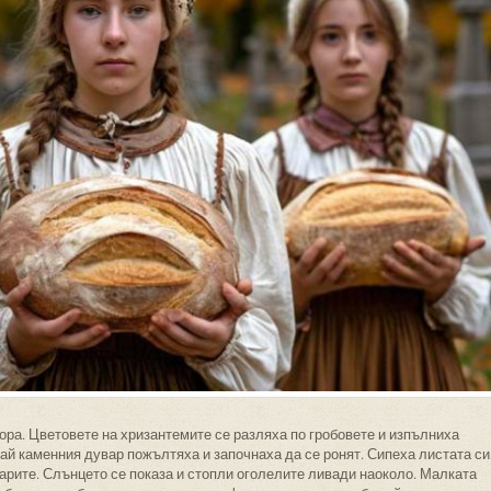
ра. Цветовете на хризантемите се разляха по гробовете и изпълниха
рай каменния дувар пожълтяха и започнаха да се ронят. Сипеха листата си
оарите. Слънцето се показа и стопли оголелите ливади наоколо. Малката