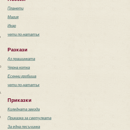
Планети
Магия
Икар
чети по-нататък
о
Разкази
Аз прашинката
о
Черна котка
Есенни гробища
чети по-нататък
.
Приказки
Коледната звезда
и
Приказка за светулката
За една песъчинка