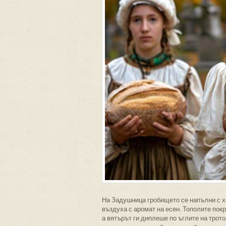
На Задушница гробището се напълни с хо
въздуха с аромат на есен. Тополите пок
а вятърът ги диплеше по ъглите на трот