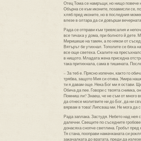
Отец Тома се намръщи, но нищо повече н
Обърна се към иконите, позамисли се, по
хляб пред иконите, но в последния моме
влезе в олтара да си довърши вечерната
Рада се отправи към тревясалия и непоч
все тичаха у дома, при болното й дете.
Миришеше на тамян, а по някои от съсе
Вятърът бе утихнал. Тополите се бяха н
все още светеха. Скалите на пресъхнало
в нищото. Младата жена приседна отстра
така притихнала, сама в тишината. Посл
– За теб е. Прясно изпечен, както го обич
трябва, защото Мия си отива. Умира наше
ти я давам още. Нека Бог ми я остави. Щ
Обича да пее. Говори с твоята снимка, она
Помниш ли? Знаеш, че не съм от много в
да отнесе молитвите ни до Бог, да ни св
вярвам в това! Липсваш ми. Не мога да 
Рада заплака. Застудя. Небето над нея 
далечни. Свещите по съседните гробове 
донасяха снопче светлина. Гробът пред 
Тя стана, пооправи намачканата си рокля
закачалката до вратата, преди да излезе