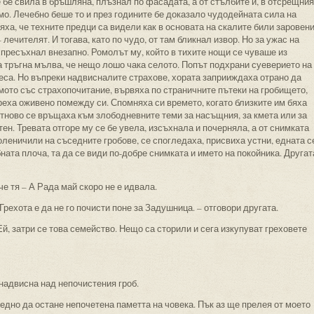
 бе свила в бръшляна, плъзнал по фасадата, а от стълбите й, в отсрещния
змо. Лечебно беше то и през годините бе доказало чудодейната сила на
няха, че техните предци са видели как в основата на скалите били заровен
лечителят. И тогава, като по чудо, от там бликнал извор. Но за ужас на
 пресъхнал внезапно. Ромолът му, който в тихите нощи се чуваше из
 тръгна мълва, че нещо лошо чака селото. Попът подхрани суеверието на
еса. Но въпреки надвисналите страхове, хората заприиждаха отрано да
мото със страхопочитание, вървяха по страничните пътеки на гробището,
ореха оживено помежду си. Спомняха си времето, когато близките им бяха
отново се връщаха към злободневните теми за насъщния, за кмета или за
ен. Тревата отгоре му се бе увела, изсъхнала и почерняла, а от снимката
леничили на съседните гробове, се спогледаха, присвиха устни, едната с
ната плоча, та да се види по-добре снимката и името на покойника. Другат
че тя – А Рада май скоро не е идвала.
 Грехота е да не го почисти поне за Задушница. – отговори другата.
Ей, затри се това семейство. Нещо са сторили и сега изкупуват греховете
надвисна над непочистения гроб.
редно да остане непочетена паметта на човека. Пък аз ще прелея от моето