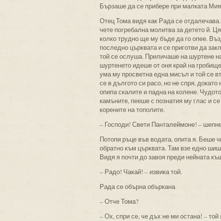
Бързаше да се прибере при малката Мия
Отец Тома видя как Рада се отдалечава.
чете погребална молитва за детето й. Ц
колко трудно ще му бъде да го опее. Въз
последно църквата и се приготви да закл
той се ослуша. Приличаше на шуртене на 
шуртенето идеше от оня край на гробище
ума му просветна една мисъл и той се в
се в дългото си расо, но не спря, докато
опипа скалите и падна на колене. Чудот
камъните, пееше с познатия му глас и се
корените на тополите.
– Господи! Свети Панталеймоне! – шепне
Потопи ръце във водата, опита я. Беше ч
обратно към църквата. Там взе едно шише
Видя я почти до завоя преди нейната къ
– Радо! Чакай! – извика той.
Рада се обърна объркана.
– Отче Тома?
– Ох, спри се, че дъх не ми остана! – то