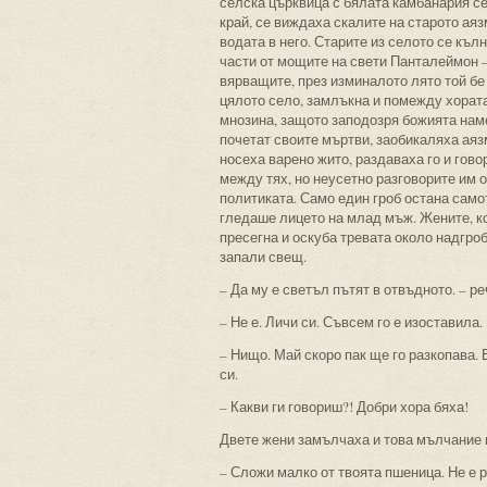
селска църквица с бялата камбанария се
край, се виждаха скалите на старото ая
водата в него. Старите из селото се къл
части от мощите на свети Панталеймон – 
вярващите, през изминалото лято той бе
цялото село, замлъкна и помежду хората
мнозина, защото заподозря божията нам
почетат своите мъртви, заобикаляха аяз
носеха варено жито, раздаваха го и гов
между тях, но неусетно разговорите им 
политиката. Само един гроб остана самот
гледаше лицето на млад мъж. Жените, ко
пресегна и оскуба тревата около надгроб
запали свещ.
– Да му е светъл пътят в отвъдното. – ре
– Не е. Личи си. Съвсем го е изоставила.
– Нищо. Май скоро пак ще го разкопава. 
си.
– Какви ги говориш?! Добри хора бяха!
Двете жени замълчаха и това мълчание 
– Сложи малко от твоята пшеница. Не е 