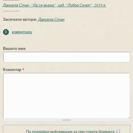
Даниела Стан, “Да се върна”, изд. “Либра Скорп”, 2019 г.
--------------
Засегнати автори:
Даниела Стан
коментари
0
Вашето име
Коментар
*
По-подробна информация за текстовите формати