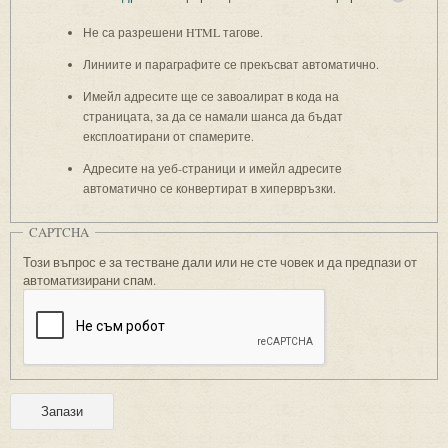
Не са разрешени HTML тагове.
Линиите и параграфите се прекъсват автоматично.
Имейл адресите ще се завоалират в кода на
страницата, за да се намали шанса да бъдат
експлоатирани от спамерите.
Адресите на уеб-страници и имейл адресите
автоматично се конвертират в хипервръзки.
CAPTCHA
Този въпрос е за тестване дали или не сте човек и да предпази от
автоматизирани спам.