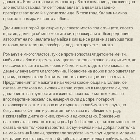
двамата – Калвин върши домашната работа с желание, дава живец на
злочестата старица, тя се “подмладява”, а двамата заедно
преобразяват дома й в уютно жилище. В този град Калвин намира
приятели, намира и своята любов...
Дали нашият герой ще открие тук своето място под слънцето, своето
щастие, дали ще сбъдне мечтите си, провокирани от безпределния
авторитет на починалата му майка и как ще се развие и завърши тази
история, читателят ще разбере, след като прочете книгата.
Романът е многопластов, тук се противопоставят детските мечти,
майчина любов и стремеж към щастие от една страна, с откритието, че
не всичко в света е само черно и бяло, и там, където не очакваш, те
дебне бленуваното благополучие. Нюансите на добро и зло оцветяват
привидно скучната действителност във всички цветове на дъгата.
Представеният от майката в най-черни краски баща на Калвин, се
оказва не толкова лош човек – вярно, сгрешил в младостта си, под
давлението на трудностите в живота посегнал към алкохола, но
впоследствие разкаял се, намерил сили да спре, потърсил
неколкократно пътя отново към сърцето на любимата съпруга, но...
безуспешно. Отчаян и усамотен той остава в любимия си град,
изживявайки дните си сиво, скучно и еднообразно. Враждебно
настроената в началото старица – Грейс Патерсън, която всъщност се
оказва не чак толкова възрастна, а съученичка и най-добра приятелка
на майката на Калвин, преживяла загубата на съпруг и дете в младите
си години, изоставена и от най-добрата си приятелка (любимата майка