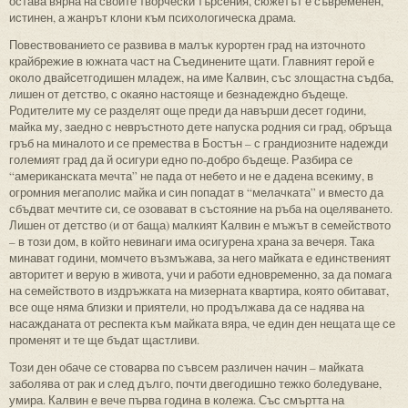
остава вярна на своите творчески търсения, сюжетът е съвременен,
истинен, а жанрът клони към психологическа драма.
Повествованието се развива в малък курортен град на източното
крайбрежие в южната част на Съединените щати. Главният герой е
около двайсетгодишен младеж, на име Калвин, със злощастна съдба,
лишен от детство, с окаяно настояще и безнадеждно бъдеще.
Родителите му се разделят още преди да навърши десет години,
майка му, заедно с невръстното дете напуска родния си град, обръща
гръб на миналото и се премества в Бостън – с грандиозните надежди
големият град да й осигури едно по-добро бъдеще. Разбира се
“американската мечта” не пада от небето и не е дадена всекиму, в
огромния мегаполис майка и син попадат в “мелачката” и вместо да
сбъдват мечтите си, се озовават в състояние на ръба на оцеляването.
Лишен от детство (и от баща) малкият Калвин е мъжът в семейството
– в този дом, в който невинаги има осигурена храна за вечеря. Така
минават години, момчето възмъжава, за него майката е единственият
авторитет и верую в живота, учи и работи едновременно, за да помага
на семейството в издръжката на мизерната квартира, която обитават,
все още няма близки и приятели, но продължава да се надява на
насажданата от респекта към майката вяра, че един ден нещата ще се
променят и те ще бъдат щастливи.
Този ден обаче се стоварва по съвсем различен начин – майката
заболява от рак и след дълго, почти двегодишно тежко боледуване,
умира. Калвин е вече първа година в колежа. Със смъртта на