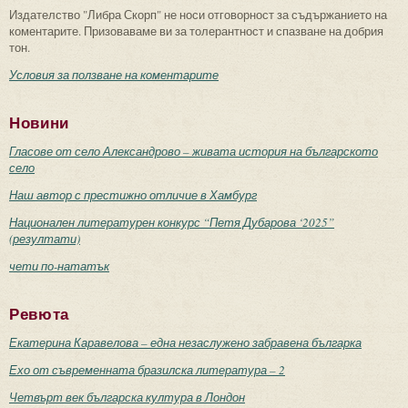
Издателство "Либра Скорп" не носи отговорност за съдържанието на
коментарите. Призоваваме ви за толерантност и спазване на добрия
тон.
Условия за ползване на коментарите
Новини
Гласове от село Александрово – живата история на българското
село
Наш автор с престижно отличие в Хамбург
Национален литературен конкурс “Петя Дубарова ‘2025”
(резултати)
чети по-нататък
Ревюта
Екатерина Каравелова – една незаслужено забравена българка
Ехо от съвременната бразилска литература – 2
Четвърт век българска култура в Лондон