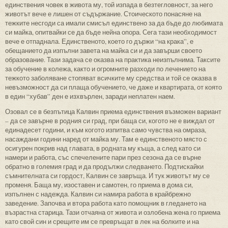
единствения човек в живота му, той изпада в безтегловност, за него
животът вече е лишен от съдържание. Стоическото понасяне на
тежките несгоди са имали смисъл единствено за да бъде до любимата
си майка, опитвайки се да бъде нейна опора. Сега тази необходимост
вече е отпаднала. Единственото, което го държи “на крака”, е
обещанието да изпълни завета на майка си и да завърши своето
образование. Тази задача се оказва на практика неизпълнима. Таксите
за обучение в колежа, както и огромните разходи по лечението на
тежкото заболяване стопяват всичките му средства и той се оказва в
невъзможност да си плаща обучението, че даже и квартирата, от която
в един “хубав” ден е изхвърлен, заради неплатен наем.
Озовал се в безпътица Калвин приема единствения възможен вариант
– да се завърне в родния си град, при баща си, когото не е виждал от
единадесет години, и към когото изпитва само чувства на омраза,
насаждани години наред от майка му. Там е единственото място с
осигурен покрив над главата, в родната му къща, а след като си
намери и работа, със спечелените пари през сезона да се върне
обратно в големия град и да продължи следването. Подтискайки
съмнителната си гордост, Калвин се завръща. И тук животът му се
променя. Баща му, изоставен и самотен, го приема в дома си,
изпълнен с надежда. Калвин си намира работа в крайбрежно
заведение. Започва и втора работа като помощник в гледането на
възрастна старица. Тази отчаяна от живота и озлобена жена го приема
като свой син и срещите им се превръщат в лек на болките и на