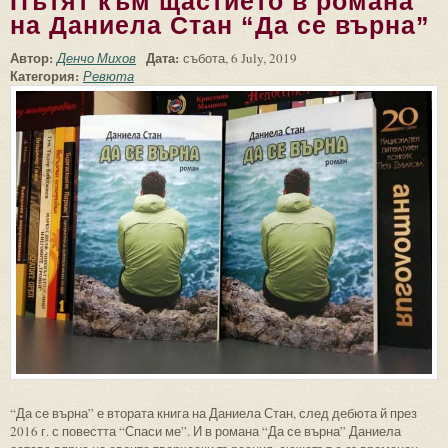
Пътят към щастието в романа
на Даниела Стан “Да се върна”
Автор:
Дата:
Денчо Михов
събота, 6 July, 2019
Категория:
Ревюта
“Да се върна” е втората книга на Даниела Стан, след дебюта й през
2016 г. с повестта “Спаси ме”. И в романа “Да се върна” Даниела