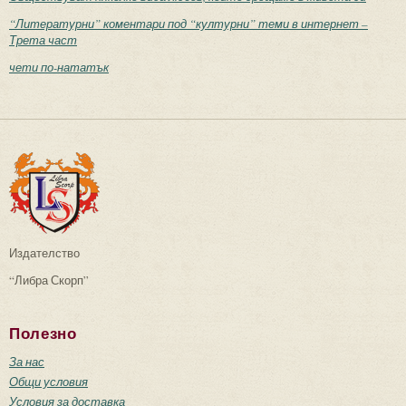
“Литературни” коментари под “културни” теми в интернет –
Трета част
чети по-нататък
Издателство
“Либра Скорп”
Полезно
За нас
Общи условия
Условия за доставка