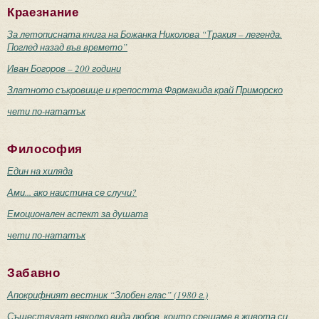
Краезнание
За летописната книга на Божанка Николова “Тракия – легенда.
Поглед назад във времето”
Иван Богоров – 200 години
Златното съкровище и крепостта Фармакида край Приморско
чети по-нататък
Философия
Един на хиляда
Ами... ако наистина се случи?
Емоционален аспект за душата
чети по-нататък
Забавно
Апокрифният вестник “Злобен глас” (1980 г.)
Съществуват няколко вида любов, които срещаме в живота си