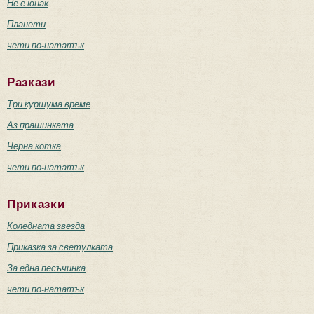
Не е юнак
Планети
чети по-нататък
Разкази
Три куршума време
Аз прашинката
Черна котка
чети по-нататък
Приказки
Коледната звезда
Приказка за светулката
За една песъчинка
чети по-нататък