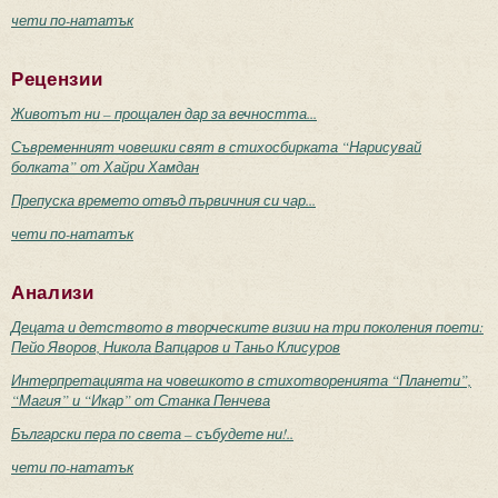
чети по-нататък
Рецензии
Животът ни – прощален дар за вечността...
Съвременният човешки свят в стихосбирката “Нарисувай
болката” от Хайри Хамдан
Препуска времето отвъд първичния си чар...
чети по-нататък
Анализи
Децата и детството в творческите визии на три поколения поети:
Пейо Яворов, Никола Вапцаров и Таньо Клисуров
Интерпретацията на човешкото в стихотворенията “Планети”,
“Магия” и “Икар” от Станка Пенчева
Български пера по света – събудете ни!..
чети по-нататък