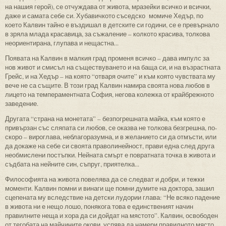
на нашия герой), се отчуждава от живота, мразейки всичко и всички,
даже и самата себе си. Хубавичкото съседско момиче Хедър, по
което Калвин тайно е въздишал в детските си години, се е превърнало
в зряла млада красавица, за съжаление – колкото красива, толкова
неориентирана, глупава и нещастна...
Появата на Калвин в малкия град променя всичко – дава импулс за
нов живот и смисъл на съществуването и на баща си, и на възрастната
Грейс, и на Хедър – на която “отваря очите” и към която чувствата му
вече не са същите. В този град Калвин намира своята нова любов в
лицето на темпераментната София, негова колежка от крайбрежното
заведение.
Другата “страна на монетата” – безпогрешната майка, към която е
привързан със сляпата си любов, се оказва не толкова безгрешна, по-
скоро – вироглава, неблагоразумна, и в желанието си да отмъсти, или
да докаже на себе си своята праволинейност, прави една след друга
необмислени постъпки. Нейната смърт е повратната точка в живота и
съдбата на нейните син, съпруг, приятелка...
Философията на живота повелява да се следват и добри, и тежки
моменти. Калвин помни и винаги ще помни думите на доктора, зашил
сцепената му вследствие на детски лудории глава: “Не всяко падение
в живота ни е нещо лошо, понякога това е единственият начин
правилните неща и хора да си дойдат на мястото”. Калвин, освободен
от тегобата на майчините окови, успява да намери правилното място,