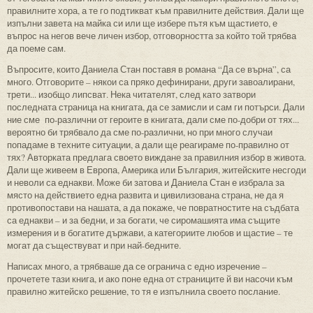
правилните хора, а те го подтикват към правилните действия. Дали ще
изпълни завета на майка си или ще избере пътя към щастието, е
въпрос на негов вече личен избор, отговорността за който той трябва
да поеме сам.
Въпросите, които Даниела Стан поставя в романа “Да се върна”, са
много. Отговорите – някои са пряко дефинирани, други завоалирани,
трети... изобщо липсват. Нека читателят, след като затвори
последната страница на книгата, да се замисли и сам ги потърси. Дали
ние сме по-различни от героите в книгата, дали сме по-добри от тях...
вероятно би трябвало да сме по-различни, но при много случаи
попадаме в техните ситуации, а дали ще реагираме по-правилно от
тях? Авторката предлага своето виждане за правилния избор в живота.
Дали ще живеем в Европа, Америка или България, житейските несгоди
и неволи са еднакви. Може би затова и Даниела Стан е избрала за
място на действието една развита и цивилизована страна, не да я
противопостави на нашата, а да покаже, че повратностите на съдбата
са еднакви – и за бедни, и за богати, че сиромашията има същите
измерения и в богатите държави, а категориите любов и щастие – те
могат да съществуват и при най-бедните.
Написах много, а трябваше да се огранича с едно изречение –
прочетете тази книга, и ако поне една от страниците й ви насочи към
правилно житейско решение, то тя е изпълнила своето послание.
--------------