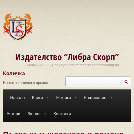
Премини към основното съдържание
Издателство “Либра Скорп”
Меридиан 27 - Електронно списание за литература
Количка
Търси
Форма за търсене
Вашата количка е празна
Начало
Книги
Е-книги
Е-списание
Автори
За нас
Контакти