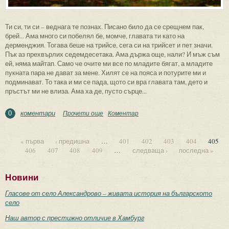
Ти си, ти си – веднага те познах. Писано било да се срещнем пак,
брей... Ама много си побелял бе, момче, главата ти като на
дерменджия. Тогава беше на трийсе, сега си на трийсет и пет значи.
Пък аз прехвърлих седемдесетака. Ама държа още, нали? И мъж съм
ей, няма майтап. Само че очите ми все по младите бягат, а младите
пукната пара не дават за мене. Хилят се на пояса и потурите ми и
подминават. То така и ми се пада, щото си вра главата там, дето и
пръстът ми не влиза. Ама ха де, пусто сърце...
коментари
Прочети още
about Едно лято в рая
Коментар
0
« първа
‹ предишна
…
401
402
403
404
405
406
407
408
409
…
следваща ›
последна »
Страници
Новини
Гласове от село Александрово – живата история на българското
село
Наш автор с престижно отличие в Хамбург