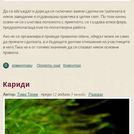
Да се обсъждат и дори да се сключват важни сделки на трапезата в
някое заведение е отдавнашна практика в целия свят. По този начин,
освен че се съчетава полезното с приятното, се създава атмосфера,
предразполагаща към по-ползотворна работа.
Ако не се организира и проведе правилно обаче, обядът може не само
да провали сделката, а и бъдещите делови отношения на участниците
в него.Така че е от голямо значение да се спазват някои основни
правила.
коментари
Прочети още
about Деловият обяд – неизменна част от
Коментар
0
бизнеса
Кариди
Автор:
Тома Троев
преди
12 години 3 months
Разкази