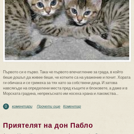
Първото си е първо. Така че първото впечатление за града, в който
беше дошъл да живее беше, че котките са на уважение и почит. Хората
ги обичаха и се грижеха за тях като за собствени деца. И затова
навсякъде на определени места пред къщите и блоковете, а даже и в
Морската градина, непрекъснато им носеха храна и лакомства...
коментари
Прочети още
about Градът на котките
Коментар
0
Приятелят на дон Пабло