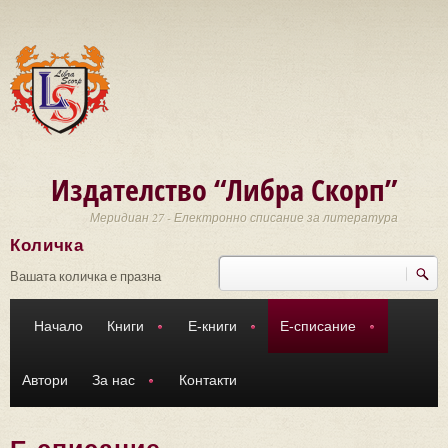
Премини към основното съдържание
Издателство “Либра Скорп”
Меридиан 27 - Електронно списание за литература
Количка
Търси
Форма за търсене
Вашата количка е празна
Начало
Книги
Е-книги
Е-списание
Автори
За нас
Контакти