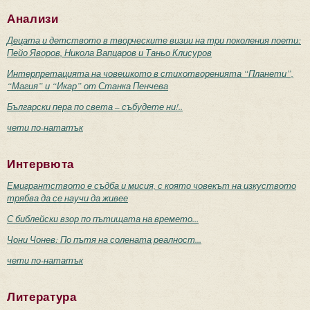
Анализи
Децата и детството в творческите визии на три поколения поети:
Пейо Яворов, Никола Вапцаров и Таньо Клисуров
Интерпретацията на човешкото в стихотворенията “Планети”,
“Магия” и “Икар” от Станка Пенчева
Български пера по света – събудете ни!..
чети по-нататък
Интервюта
Емигрантството е съдба и мисия, с която човекът на изкуството
трябва да се научи да живее
С библейски взор по пътищата на времето...
Чони Чонев: По пътя на солената реалност...
чети по-нататък
Литература