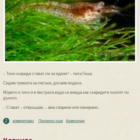
– Тези скариди стават ли за ядене? – пита Геша.
Седим тримата на пясъка, досами водата.
Морето е тихо и в бистрата вода се вижда как скаридите пъплят по
дъното.
– Стават – отвръщам, – ама сварени или панирани...
коментари
Прочети още
about Кариди
Коментар
2