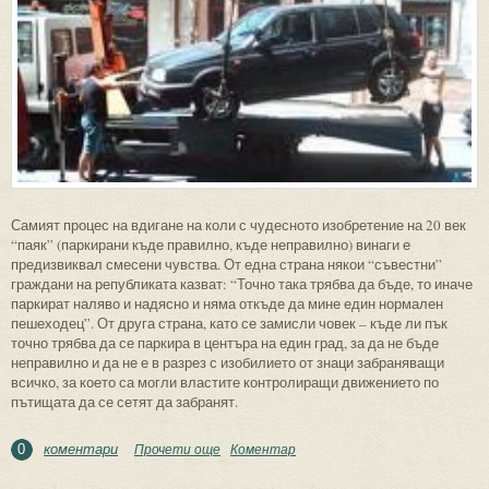
Самият процес на вдигане на коли с чудесното изобретение на 20 век
“паяк” (паркирани къде правилно, къде неправилно) винаги е
предизвиквал смесени чувства. От една страна някои “съвестни”
граждани на републиката казват: “Точно така трябва да бъде, то иначе
паркират наляво и надясно и няма откъде да мине един нормален
пешеходец”. От друга страна, като се замисли човек – къде ли пък
точно трябва да се паркира в центъра на един град, за да не бъде
неправилно и да не е в разрез с изобилието от знаци забраняващи
всичко, за което са могли властите контролиращи движението по
пътищата да се сетят да забранят.
коментари
Прочети още
about Да ти вдигнат колата! Внимание
Коментар
0
“паяк”!