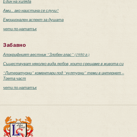
Един на хиляда
Ами... ако наистина се случи?
Емоционален аспект за душата
чети по-нататък
Забавно
Апокрифният вестник “Злобен глас” (1980 г.)
Съществуват няколко вида любов, които срещаме в живота си
“Литературни” коментари под “културни” теми в интернет –
Трета част
чети по-нататък