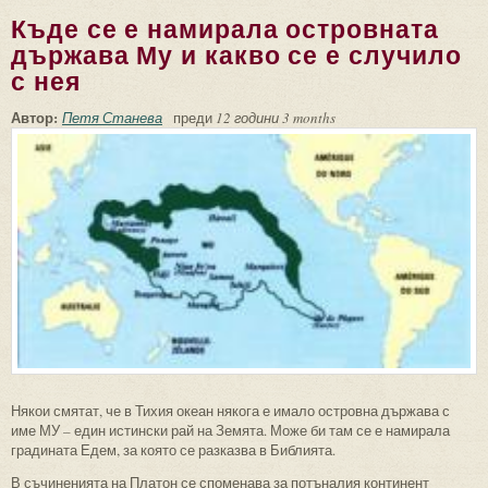
Къде се е намирала островната
държава Му и какво се е случило
с нея
Автор:
Петя Станева
преди
12 години 3 months
Някои смятат, че в Тихия океан някога е имало островна държава с
име МУ – един истински рай на Земята. Може би там се е намирала
градината Едем, за която се разказва в Библията.
В съчиненията на Платон се споменава за потъналия континент