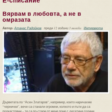
Е-списание
Вярвам в любовта, а не в
омразата
Автор:
Атанас Радойнов
преди
12 години 3 months
Интервюта
Дърветата по “Асен Златаров”, например, които наричахме
“чернички”, вече са станали огромни, колкото и пъти да са
подкастряни – те са по-стари от мене поне с десетина години.