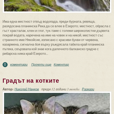
Има една местност отвъд водопада, преди бурната, ревяща,
разядосана планинска Река да се влее в Езерото; местност, обрасла с
гъст храсталак, клен и глог, тук-таме с големи широколистни дървета
покрай водата, наречена на име на човек и на никой, местност със
странното име Някойсие, изписано с красиви букви от червена,
казармена, сигнална боя върху ръждясала табела край планинска
пътека, свързвала кой знае кога далечното балканско градче с
рибарска хижа край Езерото...
коментари
Прочети още
about Някойсие или Синигера
Коментар
0
Градът на котките
Автор:
Николай Нанков
преди
12 години 3 months
Разкази