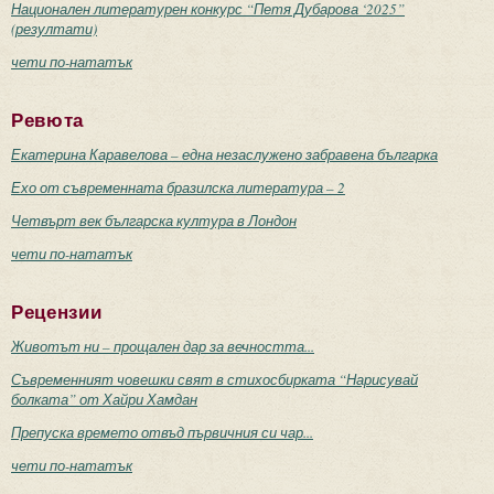
Национален литературен конкурс “Петя Дубарова ‘2025”
(резултати)
чети по-нататък
Ревюта
Екатерина Каравелова – една незаслужено забравена българка
Ехо от съвременната бразилска литература – 2
Четвърт век българска култура в Лондон
чети по-нататък
Рецензии
Животът ни – прощален дар за вечността...
Съвременният човешки свят в стихосбирката “Нарисувай
болката” от Хайри Хамдан
Препуска времето отвъд първичния си чар...
чети по-нататък