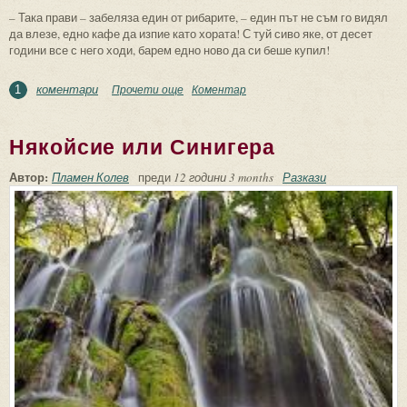
– Така прави – забеляза един от рибарите, – един път не съм го видял
да влезе, едно кафе да изпие като хората! С туй сиво яке, от десет
години все с него ходи, барем едно ново да си беше купил!
коментари
Прочети още
about Котките
Коментар
1
Някойсие или Синигера
Автор:
Пламен Колев
преди
12 години 3 months
Разкази