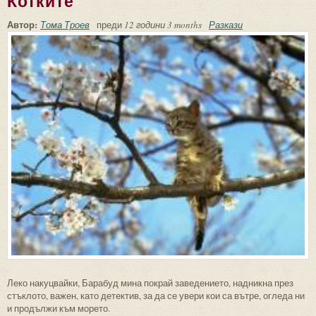
Котките
Автор:
Тома Троев
преди
12 години 3 months
Разкази
Леко накуцвайки, Барабуд мина покрай заведението, надникна през
стъклото, важен, като детектив, за да се увери кои са вътре, огледа ни
и продължи към морето.