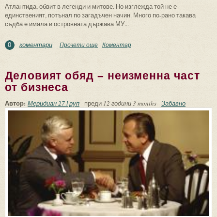
Атлантида, обвит в легенди и митове. Но изглежда той не е
единственият, потънал по загадъчен начин. Много по-рано такава
съдба е имала и островната държава МУ...
коментари
Прочети още
about Къде се е намирала островната
Коментар
0
държава Му и какво се е случило с нея
Деловият обяд – неизменна част
от бизнеса
Автор:
Меридиан 27 Груп
преди
12 години 3 months
Забавно