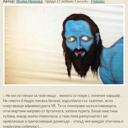
Автор:
Милка Иванова
преди
12 години 3 months
Разкази
– Не ми се говори за тези неща – жената се покри с ленения чаршаф.
На лявото й бедро личаха белези, издълбали със скалпел, ясно
очертаващи абривиатурата ЧК. Тя се поизправи на възглавницата,
отпи мартини направо от бутилката, запали пурета. Беше наистина
хубава, макар малко повяхнала, а тази лека разпуснатост ме
привличаше и притесняваше донякъде – отвъд нея виждах отегчена и
покрусена себичност...