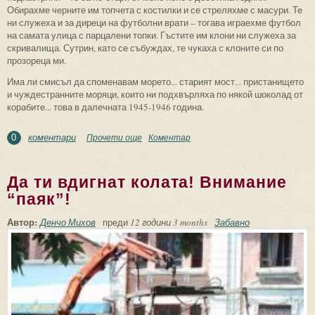
Обирахме черните им топчета с костилки и се стреляхме с масури. Те
ни служеха и за диреци на футболни врати – тогава играехме футбол
на самата улица с парцалени топки. Гъстите им клони ни служеха за
скривалища. Сутрин, като се събуждах, те чукаха с клоните си по
прозореца ми.
Има ли смисъл да споменавам морето... старият мост... пристанището
и чуждестранните моряци, които ни подхвърляха по някой шоколад от
корабите... това в далечната 1945-1946 година.
коментари
Прочети още
about Вярвам в любовта, а не в омразата
Коментар
0
Да ти вдигнат колата! Внимание
“паяк”!
Автор:
Денчо Михов
преди
12 години 3 months
Забавно