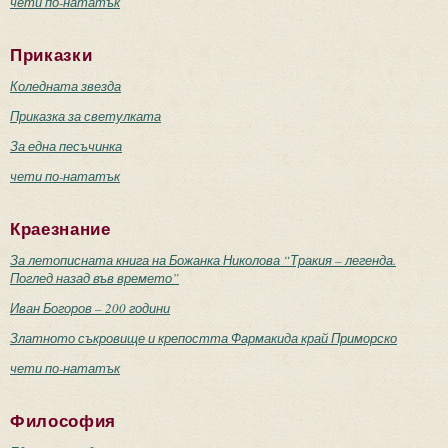
чети по-нататък
Приказки
Коледната звезда
Приказка за светулката
За една песъчинка
чети по-нататък
Краезнание
За летописната книга на Божанка Николова “Тракия – легенда.
Поглед назад във времето”
Иван Богоров – 200 години
Златното съкровище и крепостта Фармакида край Приморско
чети по-нататък
Философия