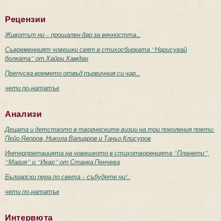
Рецензии
Животът ни – прощален дар за вечността...
Съвременният човешки свят в стихосбирката “Нарисувай
болката” от Хайри Хамдан
Препуска времето отвъд първичния си чар...
чети по-нататък
Анализи
Децата и детството в творческите визии на три поколения поети:
Пейо Яворов, Никола Вапцаров и Таньо Клисуров
Интерпретацията на човешкото в стихотворенията “Планети”,
“Магия” и “Икар” от Станка Пенчева
Български пера по света – събудете ни!..
чети по-нататък
Интервюта