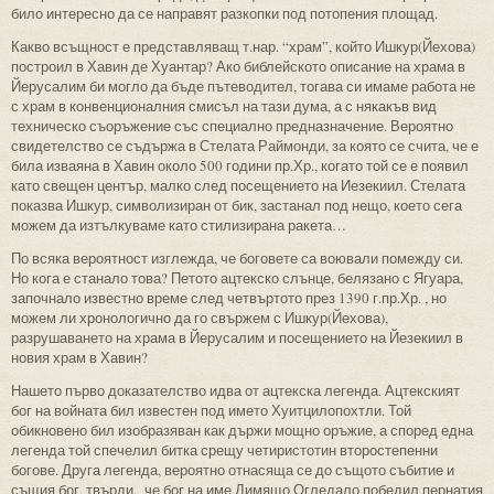
било интересно да се направят разкопки под потопения площад.
Какво всъщност е представляващ т.нар. “храм”, който Ишкур(Йехова)
построил в Хавин де Хуантар? Ако библейското описание на храма в
Йерусалим би могло да бъде пътеводител, тогава си имаме работа не
с храм в конвенционалния смисъл на тази дума, а с някакъв вид
техническо съоръжение със специално предназначение. Вероятно
свидетелство се съдържа в Стелата Раймонди, за която се счита, че е
била изваяна в Хавин около 500 години пр.Хр., когато той се е появил
като свещен център, малко след посещението на Иезекиил. Стелата
показва Ишкур, символизиран от бик, застанал под нещо, което сега
можем да изтълкуваме като стилизирана ракета…
По всяка вероятност изглежда, че боговете са воювали помежду си.
Но кога е станало това? Петото ацтекско слънце, белязано с Ягуара,
започнало известно време след четвъртото през 1390 г.пр.Хр. , но
можем ли хронологично да го свържем с Ишкур(Йехова),
разрушаването на храма в Йерусалим и посещението на Йезекиил в
новия храм в Хавин?
Нашето първо доказателство идва от ацтекска легенда. Ацтекският
бог на войната бил известен под името Хуитцилопохтли. Той
обикновено бил изобразяван как държи мощно оръжие, а според една
легенда той спечелил битка срещу четиристотин второстепенни
богове. Друга легенда, вероятно отнасяща се до същото събитие и
същия бог, твърди, че бог на име Димящо Огледало победил пернатия