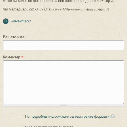
може би тайно се договорила за нов световен ред през 539 г.пр.Хр.
(по материали от Gods Of The New Millennium by Alan F. Alford)
коментари
0
Вашето име
Коментар
*
По-подробна информация за текстовите формати
Не са разрешени HTML тагове.