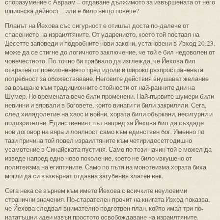
споразумение с Авраам – отдаване дължимото за извършената от него
шпионска дейност – или е било нещо повече?
Планът на Йехова със сигурност е отишъл доста по-далече от
спасението на израилтяните. От ударението, което той поставя на
Десетте заповеди и подробните нови закони, установени в Изход 20:23,
може да се стигне до логичното заключение, че той е бил недоволен от
човечеството. По-точно би трябвало да изглежда, че Йехова бил
отвратен от преклонението пред идоли и широко разпространената
потребност за обожествяване. Неговите действия внушават желание
за връщане към традиционните стойности от най-ранните дни на
Шумер. Но времената вече били променени. Най-първите шумери били
невинни и вярвали в боговете, които винаги ги били закриляли. Сега,
след хилядолетие на хаос и войни, хората били объркани, несигурни и
подозрителни. Единственият път напред за Йехова бил да създаде
нов договор на вяра и лоялност само към единствен бог. Именно по
тази причина той повел израилтяните към четиридесетгодишно
усамотение в Синайската пустиня. Само по този начин той е можел да
изведе напред едно ново поколение, което не било изкушено от
политеизма на египтяните. Само по пътя на монотеизма хората биха
могли да си възвърнат отдавна загубения златен век.
Сега нека се върнем към името Йехова с всичките неуловими
странични значения. По-старателен прочит на книгата Изход показва,
че Йехова следвал внимателно подготвен план, който имал три по-
нататъшни идеи извън простото освобождаване на израилтяните.