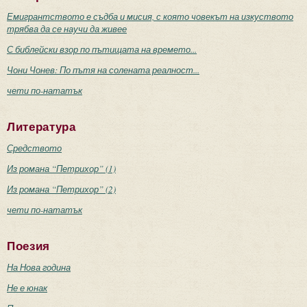
Емигрантството е съдба и мисия, с която човекът на изкуството
трябва да се научи да живее
С библейски взор по пътищата на времето...
Чони Чонев: По пътя на солената реалност...
чети по-нататък
Литература
Средството
Из романа “Петрихор” (1)
Из романа “Петрихор” (2)
чети по-нататък
Поезия
На Нова година
Не е юнак