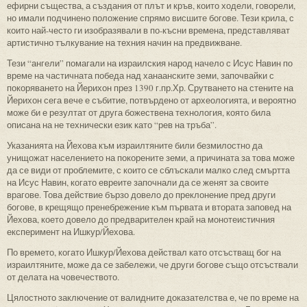
ефирни същества, а създания от плът и кръв, които ходели, говорели,
но имали подчинено положение спрямо висшите богове. Тези крила, с
които най-често ги изобразявали в по-късни времена, представляват
артистично тълкувание на техния начин на предвижване.
Тези “ангели” помагали на израилския народ начело с Исус Навин по
време на частичната победа над ханаанските земи, започвайки с
покоряването на Йерихон през 1390 г.пр.Хр. Срутването на стените на
Йерихон сега вече е събитие, потвърдено от археологията, и вероятно
може би е резултат от друга божествена технология, която била
описана на не технически език като “рев на тръба”.
Указанията на Йехова към израилтяните били безмилостно да
унищожат населението на покорените земи, а причината за това може
да се види от проблемите, с които се сблъскали малко след смъртта
на Исус Навин, когато евреите започнали да се женят за своите
врагове. Това действие бързо довело до преклонение пред други
богове, в крещящо пренебрежение към първата и втората заповед на
Йехова, което довело до предварителен край на монотеистичния
експеримент на Ишкур/Йехова.
По времето, когато Ишкур/Йехова действал като отсъстващ бог на
израилтяните, може да се забележи, че други богове също отсъствали
от делата на човечеството.
Цялостното заключение от валидните доказателства е, че по време на