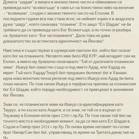
Думата “шадаи” е винаги в множествено число и обикновено се
превежда като “всемогъщи” в смисъл на божествено ниво на величие
– “всевишни”, сходен с множественото число на Елохим. В
последните години все пак стана ясно, че нейният корен е в акадската
дума “шаду”, която означава “планини”. Ето защо “Ел Шадаи” не би
трябвало да се превежда като Бог Всемогъщи, а по-точно (и разбира
се, буквално) като “Бог на планините”. Дали това ни дава
доказателство за истинската идентичност на Йехова?
Наистина е съществувал в шумерския пантеон бог, който бил познат
като бог на планините. Неговото име било ИШ.КУР, най-младият син на
Енлил, а името му буквално означавало “Той от далечните планински
земи”. Ишкур бил известен също и под името Адад, или Хадад на
иврит. Тъй като Хадад/Тешуб бил предишен бележит бог в Ханаан,
една нова монотеистична религия под името Ишкур или Адад би била
лошо начало. По този начин Ишкур е перфектна прилика за планинския
бог Ел Шадаи, който поради необходимост се превърнал в анонимния
бог Йехова.
Знае се, че планинските земи на Ишкур са идентифицирани като
Таурус, а по-късно като Андите, и се знае, че той се е върнал от
Тиуанаку в Близкия изток през 2200 г.пр.Хр. По този начин той бил на
точното място в необходимия момент, за да се яви като Ел Шадаи в
Содом и Гомор през 2024 г.пр.Хр. По онова време неговият по-голям
брат Нанар/Син бил бог, управляващ по време на Третата династия на
Ур.