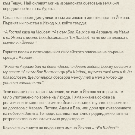
към Тешуб. Най-силният бог на израелската обетована земя бил
определено Богът на бурята.
Сега нека проследим уликите към истинската идентичност на Йехова.
Първият ни пристан е Изход 6:3, който твърди:
“А Господ каза на Мойсея: “Аз съм Бог. Явих се на Авраама, на Изака
и на Якова с името Бог Всемогъщи (Ел Шадаи), но не им се открих с
името си Йехова.”
Горният пасаж е потвърден и от библейското описание на по-ранна
среща с Авраам:
“Когато Авраам бил на деветдесет и девет години, Бог му се явил и
му казал: “Аз съм Бог Всемогъщи (Ел Шадаи), тръгни след мен и бъди
благословен. Ще потвърдя договора между теб и мен и много ще
увелича числата ти.”
Тези пасажи не оставят съмнение, че името Йехова за първи път е
било употребено по време на Изхода. Няма никаква основа за
религиозни твърдения, че името Йехова е съществувало по времето
на договора с Авраам, Потопа, Адам и Ева, или дори при сътворението
на небето и Земята. Те представляват напълно предвидими опити на
ретроспективно монотеистично редактиране.
Какво е значението на по-ранното име на Йехова –
“Ел Шадаи”
?