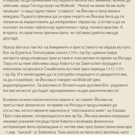
И накрая, за да премахнем последните белези на съмнение, можем да
обясним, защо Господ казал на Мойсей:
“Никой не може да ме види
приживе”
и защо единствено “славата” на Йехова е била винаги
виждана. Първата причина да се крие лицето на Йехова била да се
попречи на израилтяните да изобразяват образа му, а оттам и да не
изложат на показ тайната му идентичност пред техните врагове. А
втората, по-практична причина била, че той имал работа някъде
другаде.
Ишкур бил все пак бог на Америките и присъствието на образа му като
Бог на Бурята в Теотихуакан (около 1390 г.пр.Хр.) демонстрира
неговото продължаващо присъствие в този регион по време на Изхода.
Това отсъствие обяснява защо Кивотът на Завета бил изграден и
използван за връзки в Синайската пустиня през периода 1433-1393
г.пр.Хр. И е необходимо да се употреби гледището от двадесети век,
за да се разбере, че Йехова е говорел на Мойсей чрез
радиопредавател. За разлика от Всемогъщия духовен Бог, редовите
богове не могат да бъдат едновременно на две различни места!
Въпреки всичко изключително важно е, че самият Йехова не
присъствал физически по време на Изхода и продължавал да
отсъства, когато евреите навлезли в “обетованата земя” на Ханаан.
През това време, четиринадесети век пр.Хр., Йехова винаги изпращал
някакви указания посредством Кивота и всякаква физическа
интервенция била провеждана от негово име чрез божествени емисари
– т.нар. “ангели” от Библията. Тези ангели не били нито митични, нито