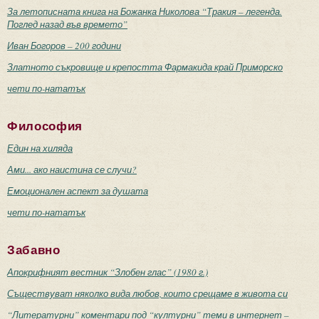
За летописната книга на Божанка Николова “Тракия – легенда.
Поглед назад във времето”
Иван Богоров – 200 години
Златното съкровище и крепостта Фармакида край Приморско
чети по-нататък
Философия
Един на хиляда
Ами... ако наистина се случи?
Емоционален аспект за душата
чети по-нататък
Забавно
Апокрифният вестник “Злобен глас” (1980 г.)
Съществуват няколко вида любов, които срещаме в живота си
“Литературни” коментари под “културни” теми в интернет –