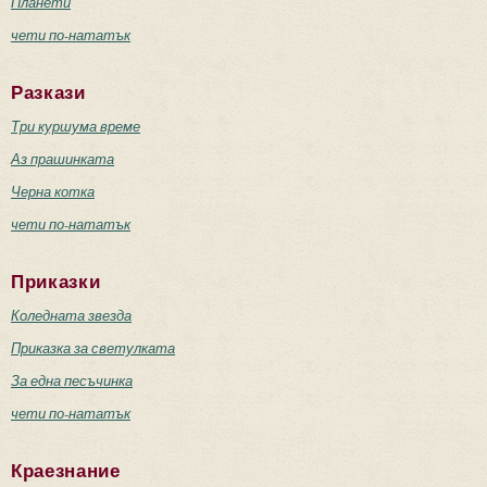
Планети
чети по-нататък
Разкази
Три куршума време
Аз прашинката
Черна котка
чети по-нататък
Приказки
Коледната звезда
Приказка за светулката
За една песъчинка
чети по-нататък
Краезнание