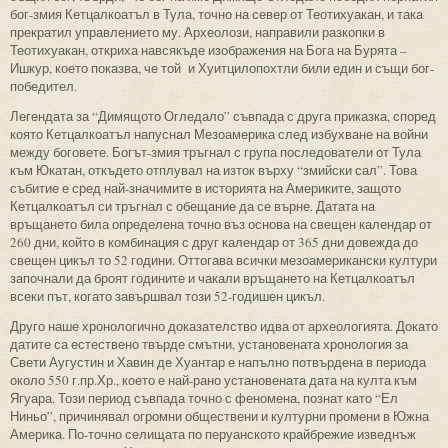
бог-змия Кетцалкоатъл в Тула, точно на север от Теотихуакан, и така
прекратил управлението му. Археолози, направили разкопки в
Теотихуакан, откриха навсякъде изображения на Бога на Бурята –
Ишкур, което показва, че той и Хуитцилопохтли били един и същи бог-
победител.
Легендата за “Димящото Огледало” съвпада с друга приказка, според
която Кетцалкоатъл напуснал Мезоамерика след избухване на войни
между боговете. Богът-змия тръгнал с група последователи от Тула
към Юкатан, откъдето отплувал на изток върху “змийски сал”. Това
събитие е сред най-значимите в историята на Америките, защото
Кетцалкоатъл си тръгнал с обещание да се върне. Датата на
връщането била определена точно въз основа на свещен календар от
260 дни, който в комбинация с друг календар от 365 дни довежда до
свещен цикъл то 52 години. Оттогава всички мезоамерикански култури
започнали да броят годините и чакали връщането на Кетцалкоатъл
всеки път, когато завършвал този 52-годишен цикъл.
Друго наше хронологично доказателство идва от археологията. Докато
датите са естествено твърде смътни, установената хронология за
Свети Аугустин и Хавин де Хуантар е напълно потвърдена в периода
около 550 г.пр.Хр., което е най-рано установената дата на култа към
Ягуара. Този период съвпада точно с феномена, познат като “Ел
Ниньо”, причинявал огромни обществени и културни промени в Южна
Америка. По-точно селищата по перуанското крайбрежие изведнъж