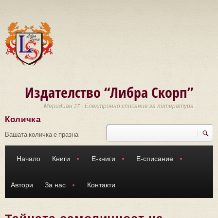
Премини към основното съдържание
Издателство “Либра Скорп”
Меридиан 27 - Електронно списание за литература
Количка
Търси
Форма за търсене
Вашата количка е празна
Начало
Книги
Е-книги
Е-списание
Автори
За нас
Контакти