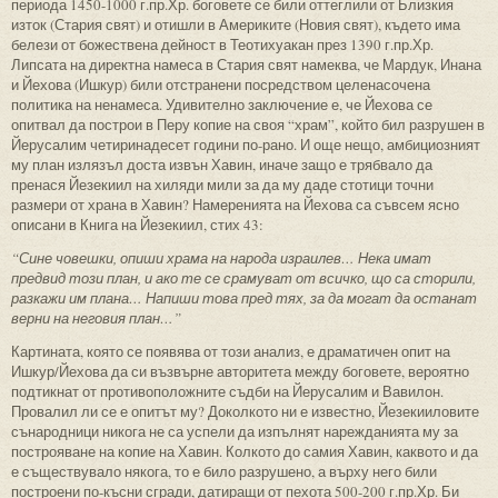
периода 1450-1000 г.пр.Хр. боговете се били оттеглили от Близкия
изток (Стария свят) и отишли в Америките (Новия свят), където има
белези от божествена дейност в Теотихуакан през 1390 г.пр.Хр.
Липсата на директна намеса в Стария свят намеква, че Мардук, Инана
и Йехова (Ишкур) били отстранени посредством целенасочена
политика на ненамеса. Удивително заключение е, че Йехова се
опитвал да построи в Перу копие на своя “храм”, който бил разрушен в
Йерусалим четиринадесет години по-рано. И още нещо, амбициозният
му план излязъл доста извън Хавин, иначе защо е трябвало да
пренася Йезекиил на хиляди мили за да му даде стотици точни
размери от храна в Хавин? Намеренията на Йехова са съвсем ясно
описани в Книга на Йезекиил, стих 43:
“Сине човешки, опиши храма на народа израилев… Нека имат
предвид този план, и ако те се срамуват от всичко, що са сторили,
разкажи им плана… Напиши това пред тях, за да могат да останат
верни на неговия план…”
Картината, която се появява от този анализ, е драматичен опит на
Ишкур/Йехова да си възвърне авторитета между боговете, вероятно
подтикнат от противоположните съдби на Йерусалим и Вавилон.
Провалил ли се е опитът му? Доколкото ни е известно, Йезекииловите
сънародници никога не са успели да изпълнят нарежданията му за
построяване на копие на Хавин. Колкото до самия Хавин, каквото и да
е съществувало някога, то е било разрушено, а върху него били
построени по-късни сгради, датиращи от пехота 500-200 г.пр.Хр. Би