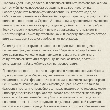
Първата идея била да отслаби основно египтяните като световна сила,
която не би могла повече да се издигне и да противостои на
новосъздаденото монотеистично управление. Втората идея, по
собственото признание на Йехова, била да изгради репутация, която би
сплашила враговете на Израел. А третата била да спечели съчувствие
и/или страх у египетския народ, за да се сдобие със злато и сребро.
Тези скъпоценни метали били нужни за изграждането на кивот и
молитвен храм, най-съществените начини, посредством които Йехова
щял да поддържа връзка с избрания от него народ.
С цел да постигне трите си набелязани цели, било необходимо
постепенно да увеличава степента на “бедствията” над Египет. А с
цел да изиграе успешно тази психологическа игра, било много
съществено египетският фараон да не познае името, а оттам и
репутацията на бога, който му се противопоставял.
Пренебрегването от страна на фараона на божественото име Йехова
му попречило да разбере и надвисналата опасност от страна на
израилтяните. Ако фараонът бе разпознал своя истински враг, играта
не би било възможно да бъде изиграна до края. Както е и станало,
фараонът постоянно пренебрегвал нарастващото опустошение, което
било предизвикано в страната му. Когато тази психологическа игра
свършила, Египет вече бил загубил по-голяма част от стадата си,
повечето от реколтата и плодните си дървета и дори най-голямата
част от новородените деца. Тогава египтяните толкова обезумели, че