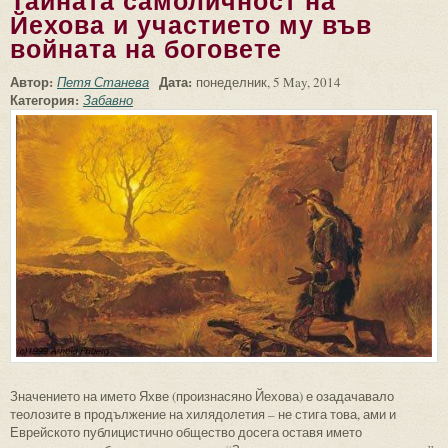
Тайната самоличност на
Йехова и участието му във
войната на боговете
Автор:
Дата:
Петя Станева
понеделник, 5 May, 2014
Категория:
Забавно
Значението на името Яхве (произнасяно Йехова) е озадачавало
теолозите в продължение на хилядолетия – не стига това, ами и
Еврейското публицистично общество досега оставя името