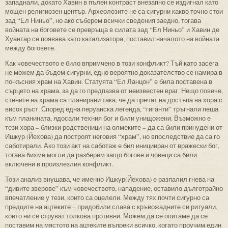
западнали, докато Хавин в пълен контраст внезапно се издигнал като
мощен религиозен център. Археолозите не са сигурни какво точно стои
зад “Ел Ниньо”, но ако съберем всички сведения заедно, тогава
войната на боговете се превръща в силата зад “Ел Ниньо” и Хавин де
Хуантар се появява като катализатора, поставил началото на войната
между боговете.
Как човечеството е било впримчено в този конфликт? Тъй като засега
не можем да бъдем сигурни, едно вероятно доказателство се намира в
по-късния храм на Хавин. Статуята “Ел Ланцон” е била поставена в
сърцето на храма, за да го предпазва от неизвестен враг. Нещо повече,
стените на храма са планирани така, че да пречат на достъпа на хора с
висок ръст. Според една перуанска легенда, “гиганти” тръгнали пеша
към планината, ядосали техния бог и били унищожени. Възможно е
тези хора – близки родственици на олмеките – да са били принудени от
Ишкур (Йехова) да построят неговия “храм”, но впоследствие да са го
саботирали. Ако този акт на саботаж е бил иницииран от вражески бог,
тогава бихме могли да разберем защо богове и човеци са били
включени в произлезлия конфликт.
Този анализ внушава, че именно Ишкур(Йехова) е разпалил гнева на
“дивите зверове” към човечеството, нападение, оставило дълготрайно
впечатление у тези, които са оцелели. Между тях почти сигурно са
предците на ацтеките – придобили слава с кръвожадните си ритуали,
които ни се струват толкова противни. Можем да се опитаме да се
поставим на мястото на ацтеките въпреки всичко, когато проучим един