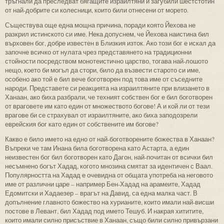
тръгнали да преследват бягащите израилтяни и загубили шестстотин
от най-добрите си колесници, които били отнесени от морето.
Съществува още една мощна причина, поради която Йехова не
разкрил истинското си име. Нека допуснем, че Йехова наистина бил
върховен бог, добре известен в Близкия изток. Ако този бог е искал да
започне всичко от нулата чрез представянето на традиционни
стойности посредством монотеистично царство, тогава най-лошото
нещо, което би могъл да стори, било да възвести старото си име,
особено ако той е бил вече боготворен под това име от съседните
народи. Представете си реакцията на израилтяните при влизането в
Ханаан, ако биха разбрали, че техният собствен бог е бил боготворен
от враговете им като един от множеството богове! А и кой ли от тези
врагове би се страхувал от израилтяните, ако биха заподозрели
еврейския бог като един от собствените им богове?
Какво е било името на едно от най-боготворените божества в Ханаан?
Въпреки че там Инана била боготворена като Астарта, а един
неизвестен бог бил боготворен като Дагон, най-почитан от всички бил
несъмнено богът Хадад, когото мнозина смятат за идентичен с Ваал.
Популярността на Хадад е очевидна от общата употреба на неговото
име от различни царе – например Бен-Хадад на арамеите, Хадад
Едомитски и Хадаезер – врагът на Давид, са една малка част. В
допълнение главното божество на хурианите, които имали най-висши
постове в Левант, бил Хадад под името Тешуб. И накрая хититите,
които имали силно присъствие в Ханаан, също били силно привързани