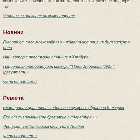
коментарите. Призоваваме ви за толерантност и спазване на добрия
тон.
Условия за ползване на коментарите
Новини
Гласове от село Александрово – живата история на българското
село
Наш автор с престижно отличие в Хамбург
Национален литературен конкурс “Петя Дубарова ‘2025”
(резултати)
чети по-нататък
Ревюта
Екатерина Каравелова – една незаслужено забравена българка
Ехо от съвременната бразилска литература – 2
Четвърт век българска култура в Лондон
чети по-нататък