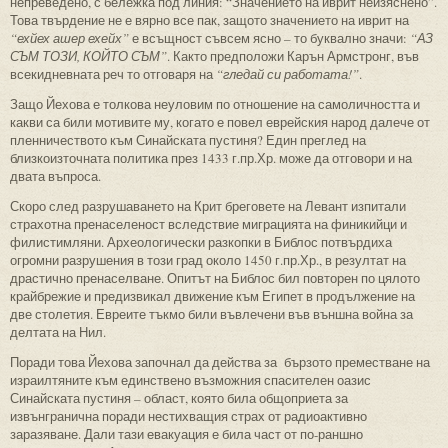
непреведено, с бележка под линия: “Значението на иврит неизяснено”.
Това твърдение не е вярно все пак, защото значението на иврит на
“ехйех ашер ехейх”
е всъщност съвсем ясно – то буквално значи:
“АЗ
СЪМ ТОЗИ, КОЙТО СЪМ”
. Както предположи Карън Армстронг, във
всекидневната реч то отговаря на
“гледай си работата!”
.
Защо Йехова е толкова неуловим по отношение на самоличността и
какви са били мотивите му, когато е повел еврейския народ далече от
пленничеството към Синайската пустиня? Един преглед на
близкоизточната политика през 1433 г.пр.Хр. може да отговори и на
двата въпроса.
Скоро след разрушаването на Крит бреговете на Левант изпитали
страхотна пренаселеност вследствие миграцията на финикийци и
филистимляни. Археологически разкопки в Библос потвърдиха
огромни разрушения в този град около 1450 г.пр.Хр., в резултат на
драстично пренаселване. Опитът на Библос бил повторен по цялото
крайбрежие и предизвикал движение към Египет в продължение на
две столетия. Евреите тъкмо били въвлечени във външна война за
делтата на Нил.
Поради това Йехова започнал да действа за бързото преместване на
израилтяните към единствено възможния спасителен оазис
Синайската пустиня – област, която била общоприета за
извънгранична поради нестихващия страх от радиоактивно
заразяване. Дали тази евакуация е била част от по-раншно