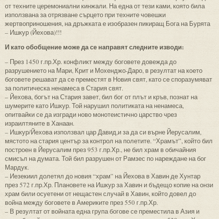
от техните церемониални кинжали. На една от тези ками, която била
използвана за отрязване сърцето при техните човешки
жертвоприношения, на дръжката е изобразен пикиращ Бога на Бурята
– Ишкур (Йехова)!!!
И като обобщение може да се направят следните изводи:
– През 1450 г.пр.Хр. конфликт между боговете довежда до
разрушението на Мари, Крит и Мохенджо-Даро, в резултат на което
боговете решават да се преместят в Новия свят, като се споразумяват
за политическа ненамеса в Стария свят.
– Йехова, богът на Стария завет, бил бог от плът и кръв, познат на
шумерите като Ишкур. Той нарушил политиката на ненамеса,
опитвайки се да изгради ново монотеистично царство чрез
израилтяните в Ханаан.
– Ишкур/Йехова използвал цар Давид,и за да си върне Йерусалим,
мястото на стария център за контрол на полетите. “Храмът”, който бил
построен в Йерусалим през 953 г.пр.Хр., не бил храм в обичайния
смисъл на думата. Той бил разрушен от Рамзес по нареждане на бог
Мардук.
– Иезекиил долетял до новия “храм” на Йехова в Хавин де Хунтар
през 572 г.пр.Хр. Плановете на Ишкур за Хавин и бъдещо копие на онзи
храм били осуетени от нещастен случай в Хавин, който довел до
война между боговете в Америките през 550 г.пр.Хр.
– В резултат от войната една група богове се преместила в Азия и