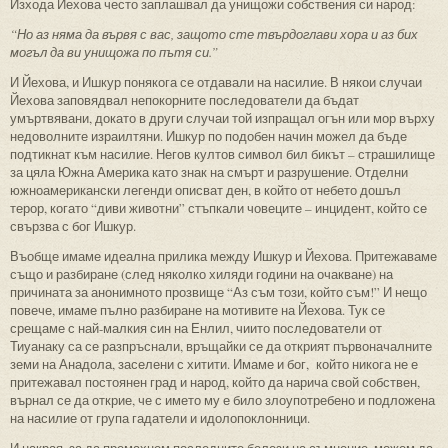
Изхода Йехова често заплашвал да унищожи собствения си народ:
“Но аз няма да вървя с вас, защото сте твърдоглави хора и аз бих
могъл да ви унищожа по пътя си.”
И Йехова, и Ишкур понякога се отдавали на насилие. В някои случаи
Йехова заповядвал непокорните последователи да бъдат
умъртвявани, докато в други случаи той изпращал огън или мор върху
недоволните израилтяни. Ишкур по подобен начин можел да бъде
подтикнат към насилие. Негов култов символ бил бикът – страшилище
за цяла Южна Америка като знак на смърт и разрушение. Отделни
южноамерикански легенди описват ден, в който от небето дошъл
терор, когато “диви животни” стъпкали човеците – инцидент, който се
свързва с бог Ишкур.
Въобще имаме идеална прилика между Ишкур и Йехова. Притежаваме
също и разбиране (след няколко хиляди години на очакване) на
причината за анонимното прозвище “Аз съм този, който съм!” И нещо
повече, имаме пълно разбиране на мотивите на Йехова. Тук се
срещаме с най-малкия син на Енлил, чиито последователи от
Тиуанаку са се разпръснали, връщайки се да открият първоначалните
земи на Анадола, заселени с хитити. Имаме и бог, който никога не е
притежавал постоянен град и народ, който да нарича свой собствен,
върнал се да открие, че с името му е било злоупотребено и подложена
на насилие от група гадатели и идолопоклонници.