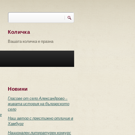
Търси
Форма за търсене
Количка
Вашата количка е празна
Новини
Гласове от село Александрово –
живата история на българското
село
е
Наш автор с престижно отличие в
Хамбург
Национален литературен конкурс