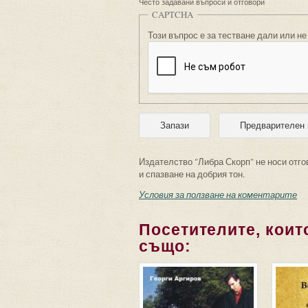
Често задавани въпроси и отговори
CAPTCHA
Този въпрос е за тестване дали или не
Издателство "Либра Скорп" не носи отго
и спазване на добрия тон.
Условия за ползване на коментарите
Посетителите, които
също: