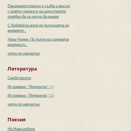
Емигрантството е съдба и мисия,
с която човекът на изкуството
трябва да се научи да живее
С библейски взор по пътищата на
времето...
Чони Чонев: По пътя на солената
реалност...
чети по-нататък
Литература
Средството
Из романа “Петрихор” (1)
Из романа “Петрихор” (2)
чети по-нататък
Поезия
На Нова година