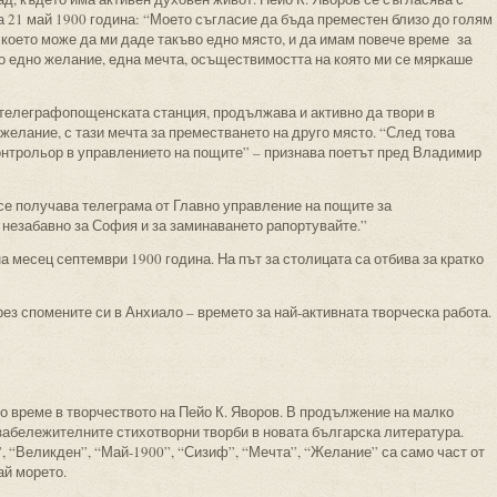
на 21 май 1900 година: “Моето съгласие да бъда преместен близо до голям
, което може да ми даде такъво едно място, и да имам повече време за
ло едно желание, една мечта, осъществимостта на която ми се мяркаше
 телеграфопощенската станция, продължава и активно да твори в
желание, с тази мечта за преместването на друго място. “След това
онтрольор в управлението на пощите” – признава поетът пред Владимир
се получава телеграма от Главно управление на пощите за
 незабавно за София и за заминаването рапортувайте.”
а месец септември 1900 година. На път за столицата са отбива за кратко
ез спомените си в Анхиало – времето за най-активната творческа работа.
о време в творчеството на Пейо К. Яворов. В продължение на малко
-забележителните стихотворни творби в новата българска литература.
, “Великден”, “Май-1900”, “Сизиф”, “Мечта”, “Желание” са само част от
ай морето.