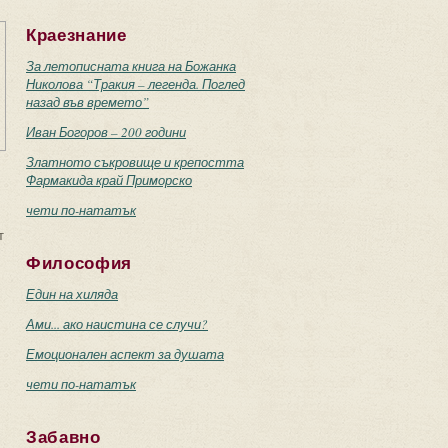
Краезнание
За летописната книга на Божанка
Николова “Тракия – легенда. Поглед
назад във времето”
Иван Богоров – 200 години
Златното съкровище и крепостта
Фармакида край Приморско
чети по-нататък
т
Философия
Един на хиляда
Ами... ако наистина се случи?
Емоционален аспект за душата
чети по-нататък
Забавно