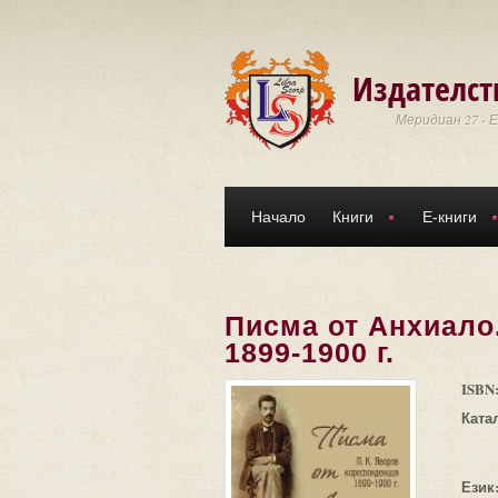
Премини към основното съдържание
Издателст
Меридиан 27 - 
Начало
Книги
Е-книги
Писма от Анхиало.
1899-1900 г.
ISBN
Ката
Език