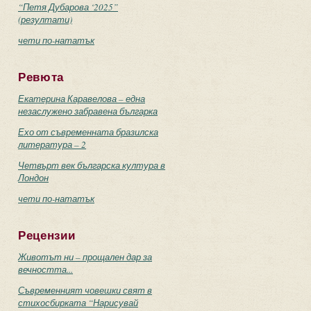
“Петя Дубарова ‘2025”
(резултати)
чети по-нататък
Ревюта
Екатерина Каравелова – една
незаслужено забравена българка
Ехо от съвременната бразилска
литература – 2
Четвърт век българска култура в
Лондон
чети по-нататък
Рецензии
Животът ни – прощален дар за
вечността...
Съвременният човешки свят в
стихосбирката “Нарисувай