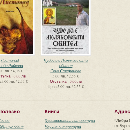
Листопад
Чудо ли е Люляковската
енда Райкова
обител
00 лв. / 4,08 €
Соня Стефанова
тъпка:
-3.00 лв
5,00 лв. / 2,55 €
а
5,00 лв. / 2,55 €
Отстъпка:
-0.00 лв
Цена
5,00 лв. / 2,55 €
Полезно
Книги
Адре
“Либра 
За нас
Художествена литература
гр. Бурга
Общи условия
Научна литература