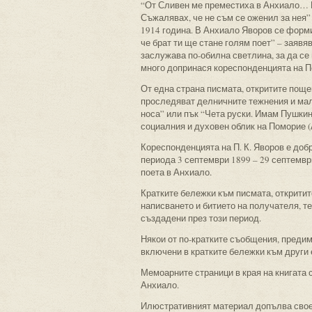
“От Сливен ме преместиха в Анхиало… В
Съжалявах, че не съм се оженил за нея
1914 година. В Анхиало Яворов се форми
че брат ти ще стане голям поет” – заявя
заслужава по-обилна светлина, за да се
много допринася кореспонденцията на Пе
От една страна писмата, откритите поще
проследяват делничните тежнения и мал
носа” или пък “Чета руски. Имам Пушкин
социалния и духовен облик на Поморие (
Кореспонденцията на П. К. Яворов е добр
периода 3 септември 1899 – 29 септемвр
поета в Анхиало.
Кратките бележки към писмата, откритит
написването и битието на получателя, т
създадени през този период.
Някои от по-кратките съобщения, предим
включени в кратките бележки към други 
Мемоарните страници в края на книгата с
Анхиало.
Илюстративният материал допълва своео