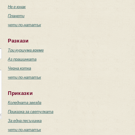
Не е юнак
Планети
чети по-нататък
Разкази
Три куршума време
Аз прашинката
Черна котка
чети по-нататък
Приказки
Коледната звезда
Приказка за светулката
За една песъчинка
чети по-нататък