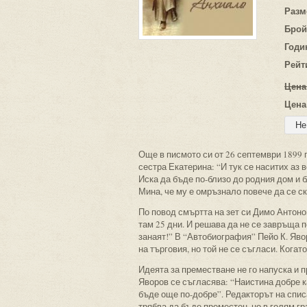
Разм
Брой
Годи
Рейт
Цена
Цена
Още в писмото си от 26 септември 1899 
сестра Екатерина: “И тук се наситих аз 
Иска да бъде по-близо до родния дом и б
Мина, че му е омръзнало повече да се с
По повод смъртта на зет си Димо Антоно
там 25 дни. И решава да не се завръща 
занаят!” В “Автобиография” Пейо К. Яво
на търговия, но той не се съгласи. Кога
Идеята за преместване не го напуска и 
Яворов се съгласява: “Наистина добре к
бъде още по-добре”. Редакторът на спис
трябва да бъде преместен, но в голям гр