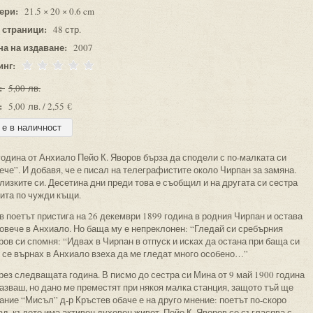
ери:
21.5 × 20 × 0.6 cm
 страници:
48 стр.
на на издаване:
2007
инг:
:
5,00 лв.
:
5,00 лв. / 2,55 €
година от Анхиало Пейо К. Яворов бърза да сподели с по-малката си
вече”. И добавя, че е писал на телеграфистите около Чирпан за замяна.
лизките си. Десетина дни преди това е съобщил и на другата си сестра
кита по чужди къщи.
в поетът пристига на 26 декември 1899 година в родния Чирпан и остава
повече в Анхиало. Но баща му е непреклонен: “Гледай си сребърния
ров си спомня: “Идвах в Чирпан в отпуск и исках да остана при баща си
то се върнах в Анхиало взеха да ме гледат много особено…”
през следващата година. В писмо до сестра си Мина от 9 май 1900 година
азваш, но дано ме преместят при някоя малка станция, защото тъй ще
ание “Мисъл” д-р Кръстев обаче е на друго мнение: поетът по-скоро
ад, където има активен духовен живот. Пейо К. Яворов се съгласява с