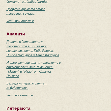
болката” от Хайри Хамдан
Препуска времето отвъд
първичния си чар...
чети по-нататък
Анализи
Децата и детството в
творческите визии на три
поколения поети: Пейо Яворов,
Никола Вапцаров и Таньо Клисуров
Интерпретацията на човешкото в
стихотворенията “Планети”,
“Магия” и “Икар” от Станка
Пенчева
Български пера по света –
събудете ни!..
чети по-нататък
Интервюта