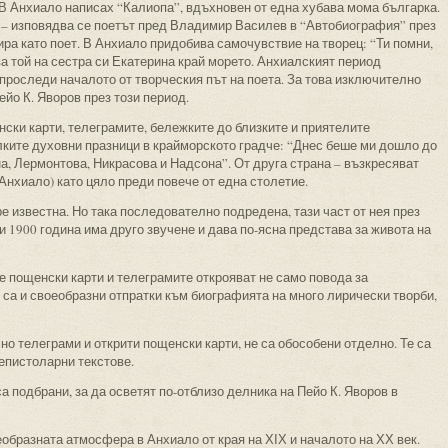
 Анхиало написах “Калиопа”, вдъхновен от една хубава мома българка.
” – изповядва се поетът пред Владимир Василев в “Автобиография” през
ра като поет. В Анхиало придобива самочувствие на творец: “Ти помни,
ва той на сестра си Екатерина край морето. Анхиалският период
 проследи началото от творческия път на поета. За това изключително
йо К. Яворов през този период.
нски карти, телеграмите, бележките до близките и приятелите
ките духовни празници в крайморското градче: “Днес беше ми дошло до
а, Лермонтова, Никрасова и Надсона”. От друга страна – възкресяват
Анхиало) като цяло преди повече от една столетие.
е известна. Но така последователно подредена, тази част от нея през
и 1900 година има друго звучене и дава по-ясна представа за живота на
е пощенски карти и телеграмите открояват не само повода за
е са и своеобразни отпратки към биографията на много лирически творби,
но телеграми и открити пощенски карти, не са обособени отделно. Те са
епистоларни текстове.
а подбрани, за да осветят по-отблизо делника на Пейо К. Яворов в
бразната атмосфера в Анхиало от края на ХІХ и началото на ХХ век.