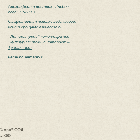
Апокрифният вестник “Злобен
глас” (1980 г.)
Съществуват няколко вида любов,
които срещаме в живота си
“Литературни” коментари под
“културни” теми в интернет –
Трета част
чети по-нататък
с
Скорп” ООД
с, 8000