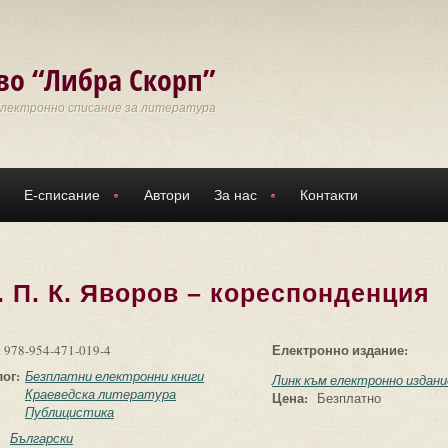
во “Либра Скорп”
Електронно списание за литература
Е-списание
Автори
За нас
Контакти
 П. К. Яворов – кореспонденция
:
Електронно издание:
978-954-471-019-4
лог:
Безплатни електронни книги
Линк към електронно издани
Краеведска литература
Цена:
Безплатно
Публицистика
:
Български