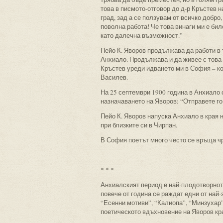
това в писмото-отговор до д-р Кръстев 
град, зад а се ползувам от всичко добро
поволна работа! Че това винаги ми е би
като далечна възможност.”
Пейо К. Яворов продължава да работи в
Анхиало. Продължава и да живее с това 
Кръстев уреди идването ми в София – к
Василев.
На 25 септември 1900 година в Анхиало 
назначаването на Яворов: “Отправете го
Пейо К. Яворов напуска Анхиало в края н
при близките си в Чирпан.
В София поетът много често се връща чр
* * *
Анхиалският период е най-плодотворнот
повече от година се раждат едни от най
“Есенни мотиви”, “Калиопа”, “Минзухар”
поетическото вдъхновение на Яворов кр