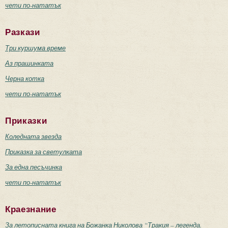
чети по-нататък
Разкази
Три куршума време
Аз прашинката
Черна котка
чети по-нататък
Приказки
Коледната звезда
Приказка за светулката
За една песъчинка
чети по-нататък
Краезнание
За летописната книга на Божанка Николова “Тракия – легенда.