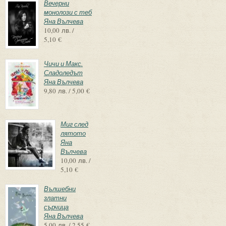
Вечерни
монолози с теб
Яна Вълчева
10,00 лв. /
5,10 €
Чичи и Макс.
Сладоледът
Яна Вълчева
9,80 лв. / 5,00 €
Миг след
лятото
Яна
Вълчева
10,00 лв. /
5,10 €
Вълшебни
златни
сърчица
Яна Вълчева
5,00 лв. / 2,55 €