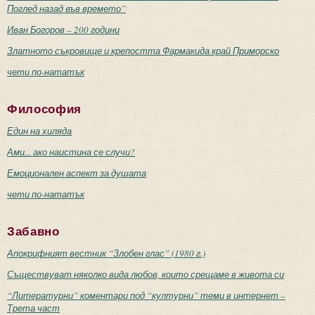
Поглед назад във времето”
Иван Богоров – 200 години
Златното съкровище и крепостта Фармакида край Приморско
чети по-нататък
Философия
Един на хиляда
Ами... ако наистина се случи?
Емоционален аспект за душата
чети по-нататък
Забавно
Апокрифният вестник “Злобен глас” (1980 г.)
Съществуват няколко вида любов, които срещаме в живота си
“Литературни” коментари под “културни” теми в интернет –
Трета част