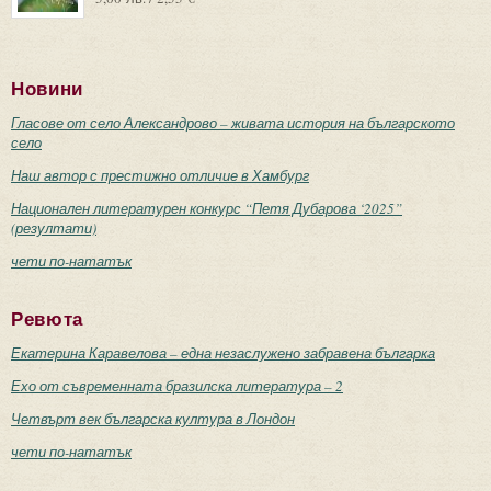
Новини
Гласове от село Александрово – живата история на българското
село
Наш автор с престижно отличие в Хамбург
Национален литературен конкурс “Петя Дубарова ‘2025”
(резултати)
чети по-нататък
Ревюта
Екатерина Каравелова – една незаслужено забравена българка
Ехо от съвременната бразилска литература – 2
Четвърт век българска култура в Лондон
чети по-нататък