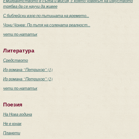
Емигрантството е съдба и мисия, с която човекът на изкуството
трябва да се научи да живее
С библейски взор по пътищата на времето...
Чони Чонев: По пътя на солената реалност...
чети по-нататък
Литература
Средството
Из романа “Петрихор” (1)
Из романа “Петрихор” (2)
чети по-нататък
Поезия
На Нова година
Не е юнак
Планети