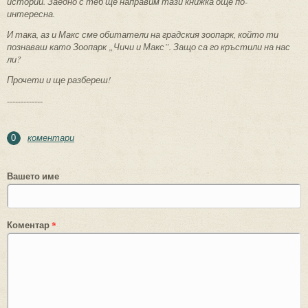
истории. Заедно с теб ще направим тази книжка още по-
интересна.
И така, аз и Макс сме обитатели на градския зоопарк, който ти
познаваш като Зоопарк „Чичи и Макс”. Защо са го кръстили на нас
ли?
Прочети и ще разбереш!
-------------
коментари
0
Вашето име
Коментар
*