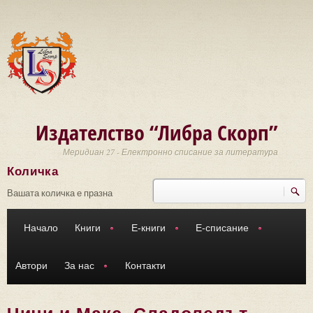
Премини към основното съдържание
Издателство “Либра Скорп”
Меридиан 27 - Електронно списание за литература
Количка
Търси
Форма за търсене
Вашата количка е празна
Начало
Книги
Е-книги
Е-списание
Автори
За нас
Контакти