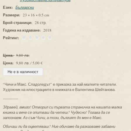
Език:
Български
Размери:
23 × 16 × 0.5 cm
Брой страници:
28 стр.
Година на издаване:
2018
Рейтинг:
Цена:
9,80 лв.
Цена:
9,80 лв. / 5,00 €
“Чичи и Макс. Сладоледът” е приказка за най-малките читатели.
Художник на илюстрациите в книжката е Валентина Шейтанова.
-------------
Здравей, амиго! Отворил си първата страничка на нашата малка
книжка и вече се опитваш да четеш? Чудесно! Тогава да се
запознаем. Аз съм Чичи, а този, дългият до мен е Макс.
Обичаш ли да оцветяваш? Ние обичаме да разказваме забавни