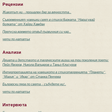
Рецензии
Животът ни – прощален дар за вечността...
Съвременният човешки свят в стихосбирката “Нарисувай
болката” от Хайри Хамдан
Препуска времето отвъд първичния си чар...
чети по-нататък
Анализи
Децата и детството в творческите визии на три поколения поети:
Пейо Яворов, Никола Вапцаров и Таньо Клисуров
Интерпретацията на човешкото в стихотворенията “Планети”,
“Магия” и “Икар” от Станка Пенчева
Български пера по света – събудете ни!..
чети по-нататък
Интервюта