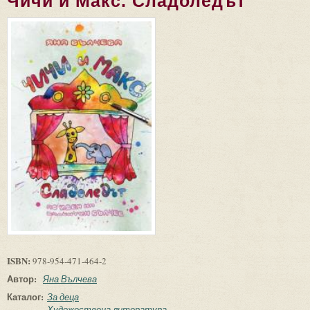
Чичи и Макс. Сладоледът
ISBN:
978-954-471-464-2
Автор:
Яна Вълчева
Каталог:
За деца
Художествена литература