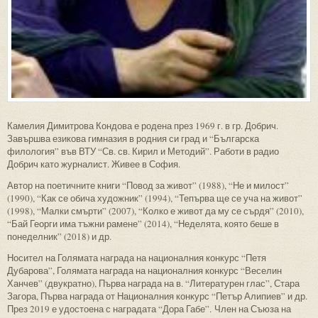
Камелия Димитрова Кондова е родена през 1969 г. в гр. Добрич.
Завършва езикова гимназия в родния си град и “Българска
филология” във ВТУ “Св. св. Кирил и Методий”. Работи в радио
Добрич като журналист. Живее в София.
Автор на поетичните книги “Повод за живот” (1988), “Не и милост”
(1990), “Как се обича художник” (1994), “Тепърва ще се уча на живот”
(1998), “Малки смърти” (2007), “Колко е живот да му се сърдя” (2010),
“Бай Георги има тъжни рамене” (2014), “Неделята, която беше в
понеделник” (2018) и др.
Носител на Голямата награда на националния конкурс “Петя
Дубарова”, Голямата награда на националния конкурс “Веселин
Ханчев” (двукратно), Първа награда на в. “Литературен глас”, Стара
Загора, Първа награда от Националния конкурс “Петър Алипиев” и др.
През 2019 е удостоена с наградата “Дора Габе”. Член на Съюза на