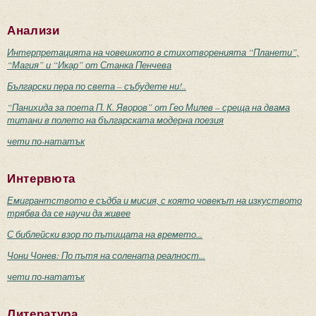
Анализи
Интерпретацията на човешкото в стихотворенията “Планети”,
“Магия” и “Икар” от Станка Пенчева
Български пера по света – събудете ни!..
“Панихида за поета П. К. Яворов” от Гео Милев – среща на двама
титани в полето на българската модерна поезия
чети по-нататък
Интервюта
Емигрантството е съдба и мисия, с която човекът на изкуството
трябва да се научи да живее
С библейски взор по пътищата на времето...
Чони Чонев: По пътя на солената реалност...
чети по-нататък
Литература