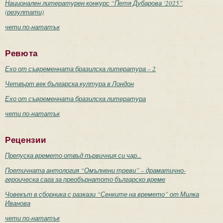
Национален литературен конкурс “Петя Дубарова ‘2025”
(резултати)
чети по-нататък
Ревюта
Ехо от съвременната бразилска литература – 2
Четвърт век българска култура в Лондон
Ехо от съвременната бразилска литература
чети по-нататък
Рецензии
Препуска времето отвъд първичния си чар...
Поетичната антология “Омълнени треви” – драматично-
героическа сага за преобърнатото българско време
Човекът в сборника с разкази “Сенките на времето” от Милка
Иванова
чети по-нататък