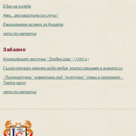
Един на хиляда
Ами... ако наистина се случи?
Емоционален аспект за душата
чети по-нататък
Забавно
Апокрифният вестник “Злобен глас” (1980 г.)
Съществуват няколко вида любов, които срещаме в живота си
“Литературни” коментари под “културни” теми в интернет –
Трета част
чети по-нататък