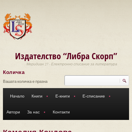
Премини към основното съдържание
Издателство “Либра Скорп”
Меридиан 27 - Електронно списание за литература
Количка
Търси
Форма за търсене
Вашата количка е празна
Начало
Книги
Е-книги
Е-списание
Автори
За нас
Контакти