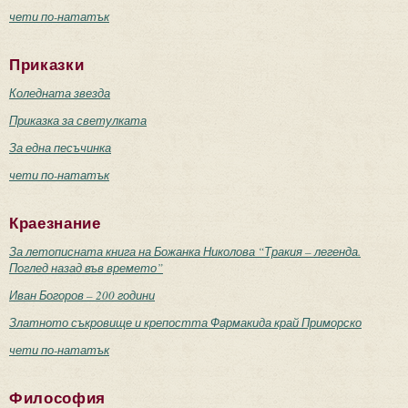
чети по-нататък
Приказки
Коледната звезда
Приказка за светулката
За една песъчинка
чети по-нататък
Краезнание
За летописната книга на Божанка Николова “Тракия – легенда.
Поглед назад във времето”
Иван Богоров – 200 години
Златното съкровище и крепостта Фармакида край Приморско
чети по-нататък
Философия