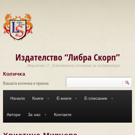
Премини към основното съдържание
Издателство “Либра Скорп”
Меридиан 27 - Електронно списание за литература
Количка
Търси
Форма за търсене
Вашата количка е празна
Начало
Книги
Е-книги
Е-списание
Автори
За нас
Контакти