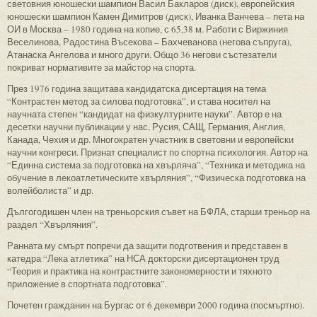
световния юношески шампион Васил Бакларов (диск), европейския
юношески шампион Камен Димитров (диск), Иванка Ванчева – пета на
ОИ в Москва – 1980 година на копие, с 65,38 м. Работи с Виржиния
Веселинова, Радостина Въсекова – Бахчеванова (негова съпруга),
Атанаска Ангелова и много други. Общо 36 негови състезатели
покриват нормативите за майстор на спорта.
През 1976 година защитава кандидатска дисертация на тема
“Контрастен метод за силова подготовка”, и става носител на
научната степен “кандидат на физкултурните науки”. Автор е на
десетки научни публикации у нас, Русия, САЩ, Германия, Англия,
Канада, Чехия и др. Многократен участник в световни и европейски
научни конгреси. Признат специалист по спортна психология. Автор на
“Единна система за подготовка на хвърляча”, “Техника и методика на
обучение в лекоатлетическите хвърляния”, “Физическа подготовка на
волейболиста” и др.
Дългогодишен член на треньорския съвет на БФЛА, старши треньор на
раздел “Хвърляния”.
Ранната му смърт попречи да защити подготвения и представен в
катедра “Лека атлетика” на НСА докторски дисертационен труд
“Теория и практика на контрастните закономерности и тяхното
приложение в спортната подготовка”.
Почетен гражданин на Бургас от 6 декември 2000 година (посмъртно).