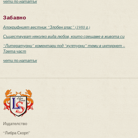
чети по-нататък
Забавно
Апокрифният вестник “Злобен глас” (1980 г.)
Съществуват няколко вида любов, които срещаме в живота си
“Литературни” коментари под “културни” теми в интернет –
Трета част
чети по-нататък
Издателство
“Либра Скорп”