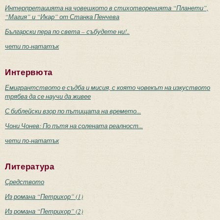
Интерпретацията на човешкото в стихотворенията “Планети”,
“Магия” и “Икар” от Станка Пенчева
Български пера по света – събудете ни!..
чети по-нататък
Интервюта
Емигрантството е съдба и мисия, с която човекът на изкуството
трябва да се научи да живее
С библейски взор по пътищата на времето...
Чони Чонев: По пътя на солената реалност...
чети по-нататък
Литература
Средството
Из романа “Петрихор” (1)
Из романа “Петрихор” (2)