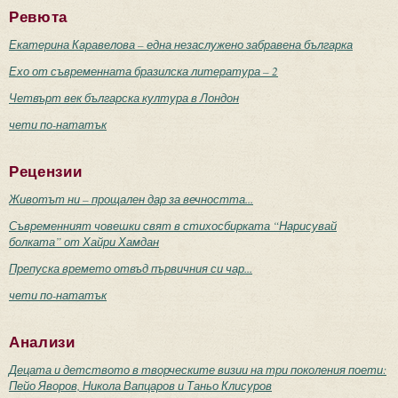
Ревюта
Екатерина Каравелова – една незаслужено забравена българка
Ехо от съвременната бразилска литература – 2
Четвърт век българска култура в Лондон
чети по-нататък
Рецензии
Животът ни – прощален дар за вечността...
Съвременният човешки свят в стихосбирката “Нарисувай
болката” от Хайри Хамдан
Препуска времето отвъд първичния си чар...
чети по-нататък
Анализи
Децата и детството в творческите визии на три поколения поети:
Пейо Яворов, Никола Вапцаров и Таньо Клисуров