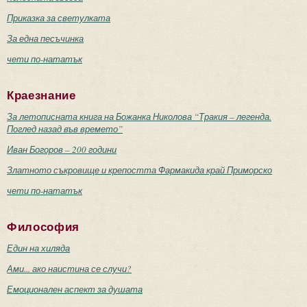
Приказка за светулката
За една песъчинка
чети по-нататък
Краезнание
За летописната книга на Божанка Николова “Тракия – легенда.
Поглед назад във времето”
Иван Богоров – 200 години
Златното съкровище и крепостта Фармакида край Приморско
чети по-нататък
Философия
Един на хиляда
Ами... ако наистина се случи?
Емоционален аспект за душата