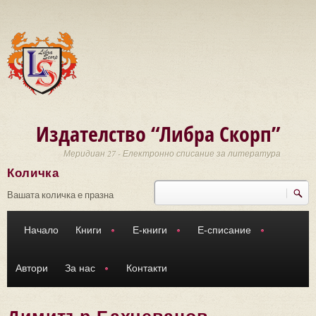
Премини към основното съдържание
Издателство “Либра Скорп”
Меридиан 27 - Електронно списание за литература
Количка
Търси
Форма за търсене
Вашата количка е празна
Начало
Книги
Е-книги
Е-списание
Автори
За нас
Контакти