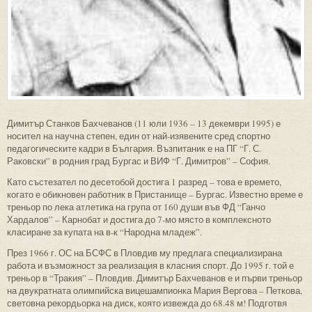
Димитър Станков Бахчеванов (11 юли 1936 – 13 декември 1995) е
носител на научна степен, един от най-изявените сред спортно
педагогическите кадри в България. Възпитаник е на ПГ “Г. С.
Раковски” в родния град Бургас и ВИФ “Г. Димитров” – София.
Като състезател по десетобой достига 1 разред – това е времето,
когато е обикновен работник в Пристанище – Бургас. Известно време е
треньор по лека атлетика на група от 160 души във ФД “Ганчо
Хардалов” – Карнобат и достига до 7-мо място в комплексното
класиране за купата на в-к “Народна младеж”.
През 1966 г. ОС на БСФС в Пловдив му предлага специализирана
работа и възможност за реализация в класния спорт. До 1995 г. той е
треньор в “Тракия” – Пловдив. Димитър Бахчеванов е и първи треньор
на двукратната олимпийска вицешампионка Мария Вергова – Петкова,
световна рекордьорка на диск, която извежда до 68.48 м! Подготвя