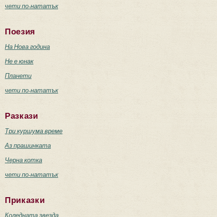
чети по-нататък
Поезия
На Нова година
Не е юнак
Планети
чети по-нататък
Разкази
Три куршума време
Аз прашинката
Черна котка
чети по-нататък
Приказки
Коледната звезда