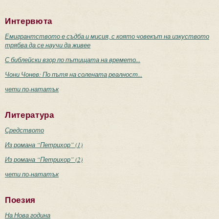
Интервюта
Емигрантството е съдба и мисия, с която човекът на изкуството
трябва да се научи да живее
С библейски взор по пътищата на времето...
Чони Чонев: По пътя на солената реалност...
чети по-нататък
Литература
Средството
Из романа “Петрихор” (1)
Из романа “Петрихор” (2)
чети по-нататък
Поезия
На Нова година