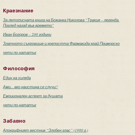
Краезнание
За летописната книга на Божанка Николова “Тракия – легенда.
Поглед назад във времето”
Иван Богоров – 200 години
Златното съкровище и крепостта Фармакида край Приморско
чети по-нататък
Философия
Един на хиляда
Ами... ако наистина се случи?
Емоционален аспект за душата
чети по-нататък
Забавно
Апокрифният вестник “Злобен глас” (1980 г.)