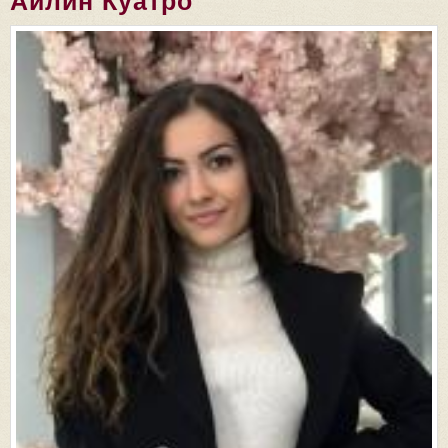
Айлин Куатро