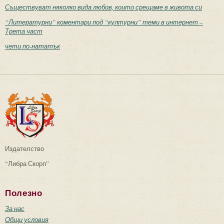
Съществуват няколко вида любов, които срещаме в живота си
“Литературни” коментари под “културни” теми в интернет –
Трета част
чети по-нататък
Издателство
“Либра Скорп”
Полезно
За нас
Общи условия