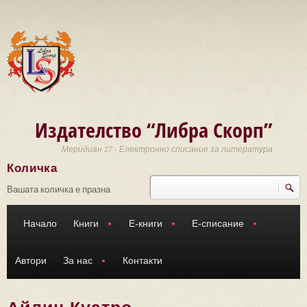
Премини към основното съдържание
Издателство “Либра Скорп”
Меридиан 27 - Електронно списание за литература
Количка
Търси
Форма за търсене
Вашата количка е празна
Начало
Книги
Е-книги
Е-списание
Автори
За нас
Контакти