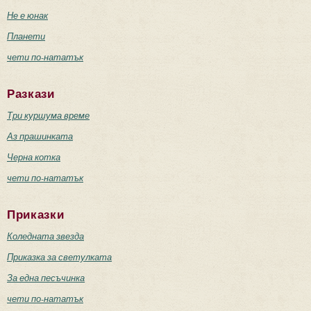
Не е юнак
Планети
чети по-нататък
Разкази
Три куршума време
Аз прашинката
Черна котка
чети по-нататък
Приказки
Коледната звезда
Приказка за светулката
За една песъчинка
чети по-нататък