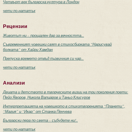
Четвърт век българска култура в Лондон
чети по-нататък
Рецензии
Животът ни – прощален дар за вечността...
Съвременният човешки свят в стихосбирката “Нарисувай
болката” от Хайри Хамдан
Препуска времето отвъд първичния си чар...
чети по-нататък
Анализи
Децата и детството в творческите визии на три поколения поети:
Пейо Яворов, Никола Вапцаров и Таньо Клисуров
Интерпретацията на човешкото в стихотворенията “Планети”,
“Магия” и “Икар” от Станка Пенчева
Български пера по света – събудете ни!..
чети по-нататък