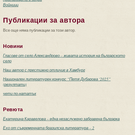
Войници
Публикации за автора
Все още няма публикации за този автор.
Новини
Гласове от село Александрово – живата история на българското
село
Наш автор с престижно отличие в Хамбург
Национален литературен конкурс “Петя Дубарова ‘2025”
(резултати)
чети по-нататък
Ревюта
Екатерина Каравелова – една незаслужено забравена българка
Ехо от съвременната бразилска литература – 2