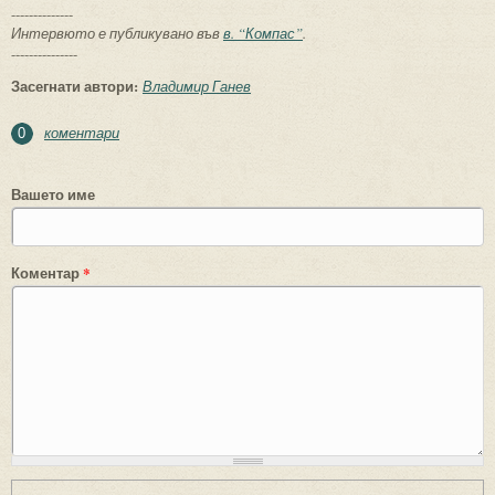
--------------
Интервюто е публикувано във
в. “Компас”
.
---------------
Засегнати автори:
Владимир Ганев
коментари
0
Вашето име
Коментар
*