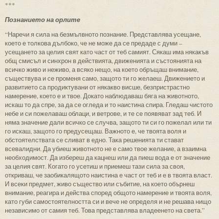
***
Познанието на орлите
“Наречи я сила на безмълвното познание. Представлява усещане,
което е толкова дълбоко, че не може да се предаде с думи –
усещането за целия свят като част от теб самият. Сякаш има някакъв
общ смисъл и синхрон в действията, движенията и състоянията на
всичко живо и неживо, а всяко нещо, на което обръщаш внимание,
съществува и се променя само, защото ти го желаеш. Движението и
развитието са продиктувани от някакво висше, безпристрастно
намерение, което е и твое. Докато наблюдаваш бяга на животното,
искаш то да спре, за да се огледа и то наистина спира. Гледаш чистото
небе и си пожелаваш облаци, и ветрове, и те се появяват зад теб. И
няма значение дали всичко се случва, защото ти си го пожелал или ти
го искаш, защото го предусещаш. Важното е, че твоята воля и
обстоятелствата се сливат в едно. Така решенията ти стават
всевалидни. Да убиеш животното не е само твое желание, а взаимна
необходимост. Да избереш да кацнеш или да пиеш вода е от значение
за целия свят. Когато го усетиш и приемеш тази сила за своя,
откриваш, че заобикалящото наистина е част от теб и е в твоята власт.
И всеки предмет, живо същество или събитие, на което обърнеш
внимание, реагира и действа според общото намерение и твоята воля,
като губи самостоятелността си и вече не определя и не решава нищо
независимо от самия теб. Това представлява владеенето на света.”