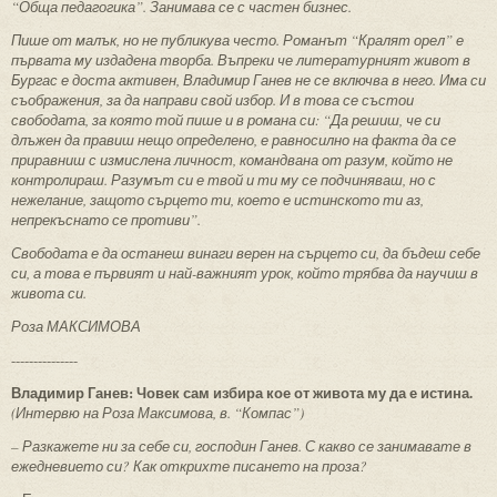
“Обща педагогика”. Занимава се с частен бизнес.
Пише от малък, но не публикува често. Романът “Кралят орел” е
първата му издадена творба. Въпреки че литературният живот в
Бургас е доста активен, Владимир Ганев не се включва в него. Има си
съображения, за да направи свой избор. И в това се състои
свободата, за която той пише и в романа си: “Да решиш, че си
длъжен да правиш нещо определено, е равносилно на факта да се
приравниш с измислена личност, командвана от разум, който не
контролираш. Разумът си е твой и ти му се подчиняваш, но с
нежелание, защото сърцето ти, което е истинското ти аз,
непрекъснато се противи”.
Свободата е да останеш винаги верен на сърцето си, да бъдеш себе
си, а това е първият и най-важният урок, който трябва да научиш в
живота си.
Роза МАКСИМОВА
---------------
Владимир Ганев: Човек сам избира кое от живота му да е истина.
(Интервю на Роза Максимова, в. “Компас”)
– Разкажете ни за себе си, господин Ганев. С какво се занимавате в
ежедневието си? Как открихте писането на проза?