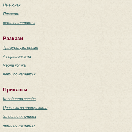
Не е юнак
Планети
чети по-нататък
Разкази
Три куршума време
Аз прашинката
Черна котка
чети по-нататък
Приказки
Коледната звезда
Приказка за светулката
За една песъчинка
чети по-нататък