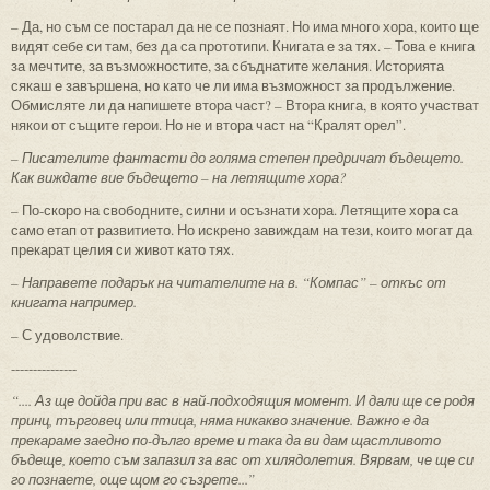
– Да, но съм се постарал да не се познаят. Но има много хора, които ще
видят себе си там, без да са прототипи. Книгата е за тях. – Това е книга
за мечтите, за възможностите, за сбъднатите желания. Историята
сякаш е завършена, но като че ли има възможност за продължение.
Обмисляте ли да напишете втора част? – Втора книга, в която участват
някои от същите герои. Но не и втора част на “Кралят орел”.
– Писателите фантасти до голяма степен предричат бъдещето.
Как виждате вие бъдещето – на летящите хора?
– По-скоро на свободните, силни и осъзнати хора. Летящите хора са
само етап от развитието. Но искрено завиждам на тези, които могат да
прекарат целия си живот като тях.
– Направете подарък на читателите на в. “Компас” – откъс от
книгата например.
– С удоволствие.
---------------
“.... Аз ще дойда при вас в най-подходящия момент. И дали ще се родя
принц, търговец или птица, няма никакво значение. Важно е да
прекараме заедно по-дълго време и така да ви дам щастливото
бъдеще, което съм запазил за вас от хилядолетия. Вярвам, че ще си
го познаете, още щом го съзрете...”