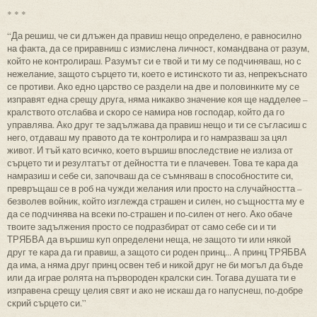
* * *
“Да решиш, че си длъжен да правиш нещо определено, е равносилно
на факта, да се приравниш с измислена личност, командвана от разум,
който не контролираш. Разумът си е твой и ти му се подчиняваш, но с
нежелание, защото сърцето ти, което е истинското ти аз, непрекъснато
се противи. Ако едно царство се раздели на две и половинките му се
изправят една срещу друга, няма никакво значение коя ще надделее –
кралството отслабва и скоро се намира нов господар, който да го
управлява. Ако друг те задължава да правиш нещо и ти се съгласиш с
него, отдаваш му правото да те контролира и го намразваш за цял
живот. И тъй като всичко, което вършиш впоследствие не излиза от
сърцето ти и резултатът от дейността ти е плачевен. Това те кара да
намразиш и себе си, започваш да се съмняваш в способностите си,
превръщаш се в роб на чужди желания или просто на случайността –
безволев войник, който изглежда страшен и силен, но същността му е
да се подчинява на всеки по-страшен и по-силен от него. Ако обаче
твоите задължения просто се подразбират от само себе си и ти
ТРЯБВА да вършиш куп определени неща, не защото ти или някой
друг те кара да ги правиш, а защото си роден принц... А принц ТРЯБВА
да има, а няма друг принц освен теб и никой друг не би могъл да бъде
или да играе ролята на първороден кралски син. Тогава душата ти е
изправена срещу целия свят и ако не искаш да го напуснеш, по-добре
скрий сърцето си.”