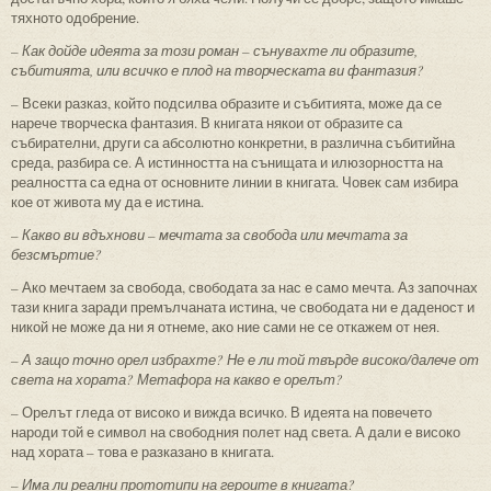
тяхното одобрение.
– Как дойде идеята за този роман – сънувахте ли образите,
събитията, или всичко е плод на творческата ви фантазия?
– Всеки разказ, който подсилва образите и събитията, може да се
нарече творческа фантазия. В книгата някои от образите са
събирателни, други са абсолютно конкретни, в различна събитийна
среда, разбира се. А истинността на сънищата и илюзорността на
реалността са една от основните линии в книгата. Човек сам избира
кое от живота му да е истина.
– Какво ви вдъхнови – мечтата за свобода или мечтата за
безсмъртие?
– Ако мечтаем за свобода, свободата за нас е само мечта. Аз започнах
тази книга заради премълчаната истина, че свободата ни е даденост и
никой не може да ни я отнеме, ако ние сами не се откажем от нея.
– А защо точно орел избрахте? Не е ли той твърде високо/далече от
света на хората? Метафора на какво е орелът?
– Орелът гледа от високо и вижда всичко. В идеята на повечето
народи той е символ на свободния полет над света. А дали е високо
над хората – това е разказано в книгата.
– Има ли реални прототипи на героите в книгата?