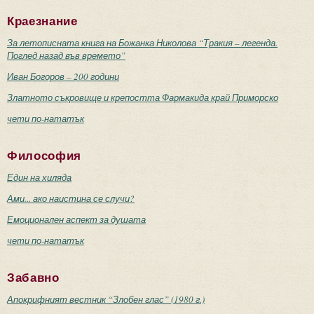
Краезнание
За летописната книга на Божанка Николова “Тракия – легенда.
Поглед назад във времето”
Иван Богоров – 200 години
Златното съкровище и крепостта Фармакида край Приморско
чети по-нататък
Философия
Един на хиляда
Ами... ако наистина се случи?
Емоционален аспект за душата
чети по-нататък
Забавно
Апокрифният вестник “Злобен глас” (1980 г.)