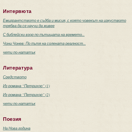
Интервюта
Емигрантството е съдба и мисия, с която човекът на изкуството
трябва да се научи да живее
С библейски взор по пътищата на времето...
Чони Чонев: По пътя на солената реалност...
чети по-нататък
Литература
Средството
Из романа “Петрихор” (1)
Из романа “Петрихор” (2)
чети по-нататък
Поезия
На Нова година