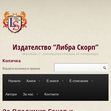
Премини към основното съдържание
Издателство “Либра Скорп”
Меридиан 27 - Електронно списание за литература
Количка
Търси
Форма за търсене
Вашата количка е празна
Начало
Книги
Е-книги
Е-списание
Автори
За нас
Контакти