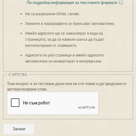
По-подробна информация за текстовите формати
Не са разрешени HTML тагове.
Линиите и параграфите се прекъсват автоматично.
Имейл адресите ще се завоалират в кода на
страницата, за да се намали шанса да бъдат
експлоатирани от спамерите.
Адресите на уеб-страници и имейл адресите
автоматично се конвертират в хипервръзки.
CAPTCHA
Този въпрос е за тестване дали или не сте човек и да предпази от
автоматизирани спам.