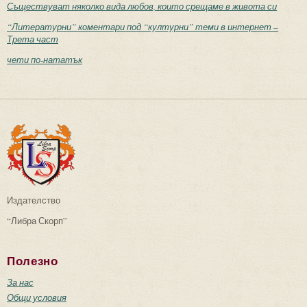
Съществуват няколко вида любов, които срещаме в живота си
“Литературни” коментари под “културни” теми в интернет –
Трета част
чети по-нататък
Издателство
“Либра Скорп”
Полезно
За нас
Общи условия