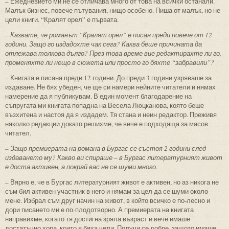
– Ежедневието ми не се отличава много от това на всички останали.
Малък бизнес, повече пътувания, нищо особено. Пиша от малък, но не
цели книги. “Кралят орел” е първата.
– Казвате, че романът “Кралят орел” е писан преди повече от 12
години. Защо го издадохте чак сега? Каква беше причината да
отлежава толкова дълго? През това време вие редактирахте ли го,
променяхте ли нещо в сюжета или просто го бяхте “забравили”?
– Книгата е писана преди 12 години. До преди 3 години узряваше за
издаване. Не бях убеден, че ще си намери нейните читатели и нямах
намерение да я публикувам. В един момент благодарение на
съпругата ми книгата попадна на Весела Люцканова, която беше
възхитена и настоя да я издадем. Тя стана и неин редактор. Преживя
няколко редакции докато решихме, че вече е подходяща за масов
читател.
– Защо премиерата на романа в Бургас се състоя 2 години след
издаването му? Какво ви спираше – в Бургас литературният живот
е доста активен, а покрай вас не се шуми много.
– Вярно е, че в Бургас литературният живот е активен, но аз никога не
съм бил активен участник в него и нямам за цел да се шуми около
мене. Избрал съм друг начин на живот, в който всичко е по-лесно и
дори писането ми е по-плодотворно. А премиерата на книгата
направихме, когато тя достигна зряла възраст и вече имаше
достатъчно хора, които я бяха чели. Получи се добре, защото имаше