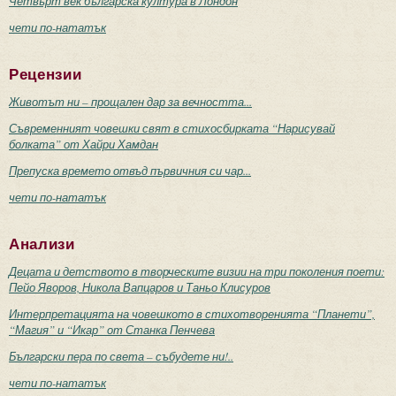
Четвърт век българска култура в Лондон
чети по-нататък
Рецензии
Животът ни – прощален дар за вечността...
Съвременният човешки свят в стихосбирката “Нарисувай
болката” от Хайри Хамдан
Препуска времето отвъд първичния си чар...
чети по-нататък
Анализи
Децата и детството в творческите визии на три поколения поети:
Пейо Яворов, Никола Вапцаров и Таньо Клисуров
Интерпретацията на човешкото в стихотворенията “Планети”,
“Магия” и “Икар” от Станка Пенчева
Български пера по света – събудете ни!..
чети по-нататък