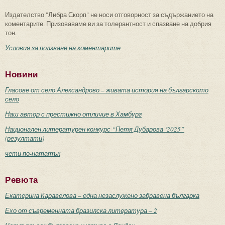
Издателство "Либра Скорп" не носи отговорност за съдържанието на
коментарите. Призоваваме ви за толерантност и спазване на добрия
тон.
Условия за ползване на коментарите
Новини
Гласове от село Александрово – живата история на българското
село
Наш автор с престижно отличие в Хамбург
Национален литературен конкурс “Петя Дубарова ‘2025”
(резултати)
чети по-нататък
Ревюта
Екатерина Каравелова – една незаслужено забравена българка
Ехо от съвременната бразилска литература – 2