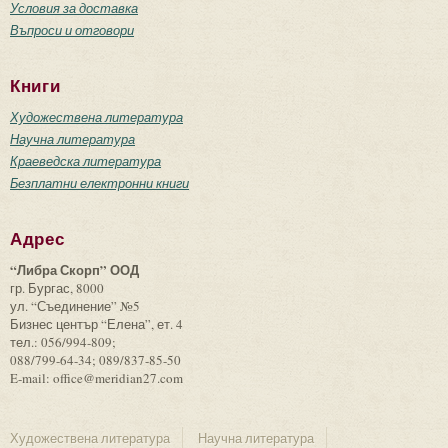
Условия за доставка
Въпроси и отговори
Книги
Художествена литература
Научна литература
Краеведска литература
Безплатни електронни книги
Адрес
“Либра Скорп” ООД
гр. Бургас, 8000
ул. “Съединение” №5
Бизнес център “Елена”, ет. 4
тел.: 056/994-809;
088/799-64-34; 089/837-85-50
E-mail: office@meridian27.com
Художествена литература
Научна литература