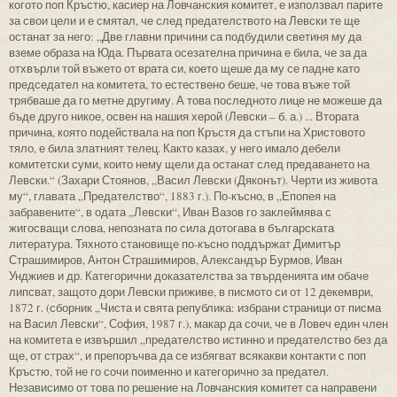
когото поп Кръстю, касиер на Ловчанския комитет, е използвал парите
за свои цели и е смятал, че след предателството на Левски те ще
останат за него: „Две главни причини са подбудили светиня му да
вземе образа на Юда. Първата осезателна причина е била, че за да
отхвърли той въжето от врата си, което щеше да му се падне като
председател на комитета, то естествено беше, че това въже той
трябваше да го метне другиму. А това последното лице не можеше да
бъде друго никое, освен на нашия херой (Левски – б. а.) ... Втората
причина, която подействала на поп Кръстя да стъпи на Христовото
тяло, е била златният телец. Както казах, у него имало дебели
комитетски суми, които нему щели да останат след предаването на
Левски.“ (Захари Стоянов, „Васил Левски (Дяконът). Черти из живота
му“, главата „Предателство“, 1883 г.). По-късно, в „Епопея на
забравените“, в одата „Левски“, Иван Вазов го заклеймява с
жигосващи слова, непозната по сила дотогава в българската
литература. Тяхното становище по-късно поддържат Димитър
Страшимиров, Антон Страшимиров, Александър Бурмов, Иван
Унджиев и др. Категорични доказателства за твърденията им обаче
липсват, защото дори Левски приживе, в писмото си от 12 декември,
1872 г. (сборник „Чиста и свята република: избрани страници от писма
на Васил Левски“, София, 1987 г.), макар да сочи, че в Ловеч един член
на комитета е извършил „предателство истинно и предателство без да
ще, от страх“, и препоръчва да се избягват всякакви контакти с поп
Кръстю, той не го сочи поименно и категорично за предател.
Независимо от това по решение на Ловчанския комитет са направени