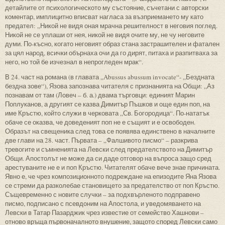
детайлите от психологическото му състояние, съчетани с авторски
коментар, имплицитно вписват нагласа за възприемането му като
предател: „Никой не видя оная мрачна решителност в неговия поглед.
Никой не се уплаши от нея, никой не видя очите му, не чу неговите
думи. По-късно, когато неговият образ стана застрашителен и фатален
за цял народ, всички обърнаха очи да го дирят, питаха и разпитваха за
него, но той бе изчезнал в непрогледен мрак“.
В 24. част на романа (в главата „Abussus abussum invocate“- „Бездната
бездна зове“), Язова запознава читателя с признанията на Общи: „Аз
познавам от там (Ловеч – б. а.) двама търговци: единият Марин
Поплуканов, а другият се казва Димитър Пъшков и още един поп, на
име Кръстю, който служи в черковата „Св. Богородица“. По-нататък
обаче се оказва, че доведеният поп не е същият и е освободен.
Образът на свещеника след това се появява единствено в началните
две глави на 28. част. Първата – „Фалшивото писмо“ – разкрива
тревогите и съмненията на Левски след предателството на Димитър
Общи. Апостолът не може да си даде отговор на въпроса защо сред
арестуваните не е и поп Кръстю. Читателят обаче вече знае причината.
Явно е, че чрез композиционното подреждане на епизодите Яна Язова
се стреми да разколебае становището за предателство от поп Кръстю.
Същевременно с новите случки – за подхвърленото подправено
писмо, подписано с псевдоним на Апостола, и уведомяването на
Левски в Татар Пазарджик чрез известие от семейство Хашнови –
отново връща първоначалното внушение, защото според Левски само