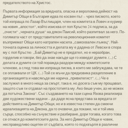
предателството на Христос.
Първата информация за вредната, опасна и вероломна дейност на
Димитър Общи в България идва по косвен път – чрез писмото, което
той изпраща по Лазар Въглищаря, член на комитета в Ловеч и куриер
на новия „апостол“, който изисква от поп Кръстю 24 подписа, за да
„очисти“ „черната душа“ на дякон Паисий, който разпитвал за него. По-
голямата част от представителите на революционния комитет
възприемат Общи като натрапен насила „самохвален лъжец“. Най-
точната оценка за личността и делата му е дадена от Левски в спора
му с поп Кръстю: „Бай Димитър не е предател, но е неразбран,
горделив и говори, без да знае накъде ще го изведат думите. (...) С
делата и думите си той поражда раздори между комитетските
членове, а след това ми изпраща писма, в които ме заблуждава, че те
се оплаквали от ЦК. (...) Той се мъчи да предизвика разцепление в
организацията и навсякъде ме нарича „привилегист“. (...) Че е
заслужил в много неща за смърт, така е, но досега съм му прощавал,
защото съм ги отдавал на простотията му. Ако беше учен, аз не можех
да потъпча Закона“. Със създаването на тази сцена Язова реализира
две художествени задачи – да даде ясна представа за вредата от
действията на Димитър Общи, но и в известна степен да смекчи
идеализацията на Дякона, да го очовечи, да покаже, че и той има
сърце, способно на съчувствие и разбиране, дори тогава, когато това
се отнася до комитетските дела. За него Димитър Общи е човек,
несправедливо ощетен от съдбата, която го подхвърля в различни