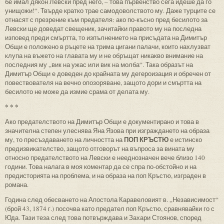
бе имал дякон Левски пред него, – това първенство сега идеше да го
унищожи!“. Твърде кратко трае самодоволството му. Даже турците се
отнасят с презрение към предателя: ако по-късно пред бесилото за
Левски ще доведат свещеник, зачитайки правото му на последна
изповед преди смъртта, то изпълнението на присъдата на Димитър
Общи е положено в ръцете на трима цигани палачи, които нахлузват
клупа на въжето на главата му и не обръщат никакво внимание на
последния му „вик на ужас или вик на молба“. Така образът на
Димитър Общи е доведен до крайната му дегероизация и обречен от
повествователя на вечно опозоряване, защото дори и смъртта на
бесилото не може да измие срама от делата му.
* * *
Ако предателството на Димитър Общи е документирано и това в
значителна степен улеснява Яна Язова при изграждането на образа
ПОП КРЪСТЮ
му, то пресъздаването на личността на
е истинско
предизвикателство, защото отговорът на въпроса за вината му
относно предателството на Левски е нееднозначен вече близо 140
години. Това налага в моя коментар да се спра по-обстойно и на
предисторията на проблема, и на образа на поп Кръстю, изграден в
романа.
Година след обесването на Апостола Каравеловият в. „Независимост“
(брой 43, 1874 г.) посочва като предател поп Кръстю, сравнявайки го с
Юда. Тази теза след това потвърждава и Захари Стоянов, според