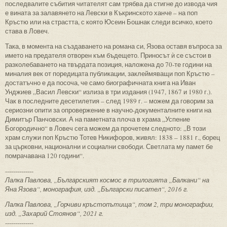
последвалите събития читателят сам трябва да стигне до извода чия
е вината за залавянето на Левски в Къкринското ханче – на поп
Кръстю или на страстта, с която Юсеин Бошнак следи всичко, което
става в Ловеч.
Така, в момента на създаването на романа си, Язова оставя въпроса за
името на предателя отворен към бъдещето. Приносът ѝ се състои в
разколебаването на твърдата позиция, наложена до 70-те години на
миналия век от поредицата публикации, заклеймяващи поп Кръстю –
достатъчно е да посоча, че само биографичната книга на Иван
Унджиев „Васил Левски“ излиза в три издания (1947, 1867 и 1980 г.).
Чак в последните десетилетия – след 1989 г. – можем да говорим за
сериозни опити за опровержение в научно-документалните книги на
Димитър Панчовски. А на паметната плоча в храма „Успение
Богородично“ в Ловеч сега можем да прочетем следното: „В този
храм служи поп Кръстю Тотев Никифоров, живял: 1838 – 1881 г., борец
за църковни, национални и социални свободи. Светлата му памет бе
помрачавана 120 години“.
--------------
Лалка Павлова, „Българският космос в трилогията „Балкани“ на
Яна Язова“, монография, изд. „Български писател“, 2016 г.
Лалка Павлова, „Горчиви кръстопътища“, том 2, три монографии,
изд. „Захарий Стоянов“, 2021 г.
--------------