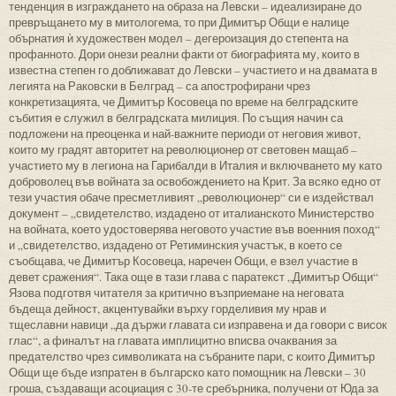
тенденция в изграждането на образа на Левски – идеализиране до
превръщането му в митологема, то при Димитър Общи е налице
обърнатия ѝ художествен модел – дегероизация до степента на
профанното. Дори онези реални факти от биографията му, които в
известна степен го доближават до Левски – участието и на двамата в
легията на Раковски в Белград – са апострофирани чрез
конкретизацията, че Димитър Косовеца по време на белградските
събития е служил в белградската милиция. По същия начин са
подложени на преоценка и най-важните периоди от неговия живот,
които му градят авторитет на революционер от световен мащаб –
участието му в легиона на Гарибалди в Италия и включването му като
доброволец във войната за освобождението на Крит. За всяко едно от
тези участия обаче пресметливият „революционер“ си е издействал
документ – „свидетелство, издадено от италианското Министерство
на войната, което удостоверява неговото участие във военния поход“
и „свидетелство, издадено от Ретиминския участък, в което се
съобщава, че Димитър Косовеца, наречен Общи, е взел участие в
девет сражения“. Така още в тази глава с паратекст „Димитър Общи“
Язова подготвя читателя за критично възприемане на неговата
бъдеща дейност, акцентувайки върху горделивия му нрав и
тщеславни навици „да държи главата си изправена и да говори с висок
глас“, а финалът на главата имплицитно вписва очаквания за
предателство чрез символиката на събраните пари, с които Димитър
Общи ще бъде изпратен в българско като помощник на Левски – 30
гроша, създаващи асоциация с 30-те сребърника, получени от Юда за