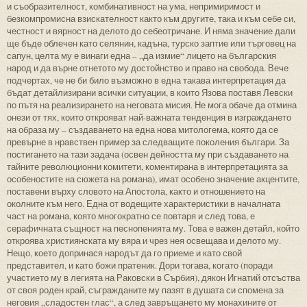
и съобразителност, комбинативност на ума, непримиримост и
безкомпромисна взискателност както към другите, така и към себе си,
честност и вярност на делото до себеотричане. И няма значение дали
ще бъде облечен като селянин, кадъна, турско заптие или търговец на
сапун, целта му е винаги една – „да измие“ лицето на българския
народ и да върне отнетото му достойнство и право на свобода. Вече
подчертах, че не би било възможно в една такава интерпретация да
бъдат детайлизирани всички ситуации, в които Язова поставя Левски
по пътя на реализирането на неговата мисия. Не мога обаче да отмина
онези от тях, които открояват най-важната тенденция в изграждането
на образа му – създаването на една нова митологема, която да се
превърне в нравствен пример за следващите поколения българи. За
постигането на тази задача (освен дейността му при създаването на
тайните революционни комитети, коментирана в интерпретацията за
особеностите на сюжета на романа), имат особено значение акцентите,
поставени върху словото на Апостола, както и отношението на
околните към него. Една от водещите характеристики в началната
част на романа, която многократно се повтаря и след това, е
серафичната същност на песнопенията му. Това е важен детайл, който
откроява християнската му вяра и чрез нея освещава и делото му.
Нещо, което допринася народът да го приеме и като свой
представител, и като божи пратеник. Дори тогава, когато (поради
участието му в легията на Раковски в Сърбия), дякон Игнатий отсъства
от своя роден край, съгражданите му пазят в душата си спомена за
неговия „сладостен глас“, а след завръщането му монахините от