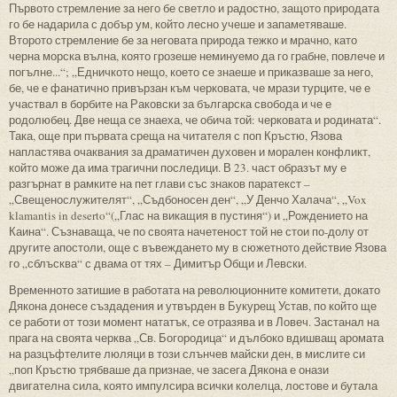
Първото стремление за него бе светло и радостно, защото природата
го бе надарила с добър ум, който лесно учеше и запаметяваше.
Второто стремление бе за неговата природа тежко и мрачно, като
черна морска вълна, която грозеше неминуемо да го грабне, повлече и
погълне...“; „Едничкото нещо, което се знаеше и приказваше за него,
бе, че е фанатично привързан към черковата, че мрази турците, че е
участвал в борбите на Раковски за българска свобода и че е
родолюбец. Две неща се знаеха, че обича той: черковата и родината“.
Така, още при първата среща на читателя с поп Кръстю, Язова
напластява очаквания за драматичен духовен и морален конфликт,
който може да има трагични последици. В 23. част образът му е
разгърнат в рамките на пет глави със знаков паратекст –
„Свещенослужителят“, „Съдбоносен ден“, „У Денчо Халача“, „Vox
klamantis in deserto“(„Глас на викащия в пустиня“) и „Рождението на
Каина“. Съзнаваща, че по своята начетеност той не стои по-долу от
другите апостоли, още с въвеждането му в сюжетното действие Язова
го „сблъсква“ с двама от тях – Димитър Общи и Левски.
Временното затишие в работата на революционните комитети, докато
Дякона донесе създадения и утвърден в Букурещ Устав, по който ще
се работи от този момент нататък, се отразява и в Ловеч. Застанал на
прага на своята черква „Св. Богородица“ и дълбоко вдишващ аромата
на разцъфтелите люляци в този слънчев майски ден, в мислите си
„поп Кръстю трябваше да признае, че засега Дякона е онази
двигателна сила, която импулсира всички колелца, лостове и бутала