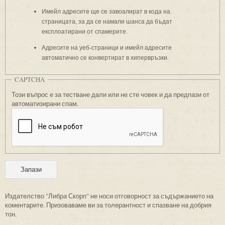
Имейл адресите ще се завоалират в кода на
страницата, за да се намали шанса да бъдат
експлоатирани от спамерите.
Адресите на уеб-страници и имейл адресите
автоматично се конвертират в хипервръзки.
CAPTCHA
Този въпрос е за тестване дали или не сте човек и да предпази от
автоматизирани спам.
Издателство "Либра Скорп" не носи отговорност за съдържанието на
коментарите. Призоваваме ви за толерантност и спазване на добрия
тон.