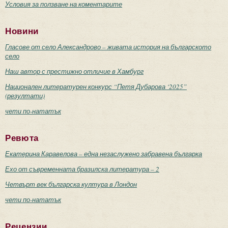
Условия за ползване на коментарите
Новини
Гласове от село Александрово – живата история на българското
село
Наш автор с престижно отличие в Хамбург
Национален литературен конкурс “Петя Дубарова ‘2025”
(резултати)
чети по-нататък
Ревюта
Екатерина Каравелова – една незаслужено забравена българка
Ехо от съвременната бразилска литература – 2
Четвърт век българска култура в Лондон
чети по-нататък
Рецензии