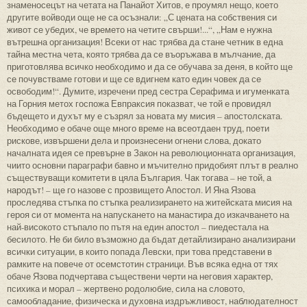
знаменосецът на четата на Панайот Хитов, е проумял нещо, което
другите войводи още не са осъзнали: „С цената на собствения си
живот се убедих, че времето на четите свърши!...“, „Нам е нужна
вътрешна организация! Всеки от нас трябва да стане четник в една
тайна местна чета, която трябва да се въоръжава в мълчание, да
приготовлява всичко необходимо и да се обучава за деня, в който ще
се почувстваме готови и ще се вдигнем като един човек да се
освободим!“. Думите, изречени пред сестра Серафима и игуменката
на Горния метох госпожа Евпраксия показват, че той е провидял
бъдещето и духът му е съзрял за новата му мисия – апостолската.
Необходимо е обаче още много време на всеотдаен труд, поети
рискове, извършени дела и произнесени огнени слова, докато
началната идея се превърне в Закон на революционната организация,
чиито основни параграфи бавно и мъчително придобият плът в реално
съществуващи комитети в цяла България. Чак тогава – не той, а
народът! – ще го назове с прозвището Апостол. И Яна Язова
проследява стъпка по стъпка реализирането на житейската мисия на
героя си от момента на напускането на манастира до изкачването на
най-високото стъпало по пътя на един апостол – пиедестала на
бесилото. Не би било възможно да бъдат детайлизирано анализирани
всички ситуации, в които попада Левски, при това представени в
рамките на повече от осемстотин страници. Във всяка една от тях
обаче Язова подчертава съществени черти на неговия характер,
психика и морал – жертвено родолюбие, сила на словото,
самообладание, физическа и духовна издръжливост, наблюдателност