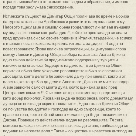
страни, лишавайки го от възможност за дом и образование, и именно
поради това заслужава снизхождение.
Истинската същност на Димитър Общи проличава по време на обира
на турската хазна при Арабаконак и разпитите след залавянето му.
Неговото тщеславие и самовлюбена горделивост личат във външния
му вид на „испански контрабандист“, който не престава да се хвали
пред дружината си със своите подвизи в Италия, твърдейки, че всичко
е вършил не за някаква материална изгода, а за „идея“. В хода на
повествованието Язова включва ретроспекции, акцентуващи спора
между Левски и Димитър Общи за обира на хазната. Ако за Дякона
едно такова действие би предизвикало подозрения у турците и
изложило на опасност бъдещето на делото, то за Димитър Общи
парите от обира биха ускорили революцията и биха го спасили от
„досадата, която делото бе започнало да му причинява“, както и от
властта, която трябва да дели с Апостола: „Дякона не ми е господар!
А вие зависите само от моята дума, която ще кажа за вас пред
Централния комитет!“. Със своя авторски коментар, представящ я
като добър психолог, Язова изважда на показ онова, което дребната му
душица се опитва да скрие от околните: „Едва тогава Димитър Общи
се почувства победител и господар на едно съкровище, което го
правеше това, което той най-много желаеше да бъде – независим от
Дякона. Правеше го действителен водач на революцията! Тя сега
можеше да чака, но само неговия знак, и за да стане, трябваше да се
подчини на неговата воля.“ Такъв – обществен и нравствен антипод на