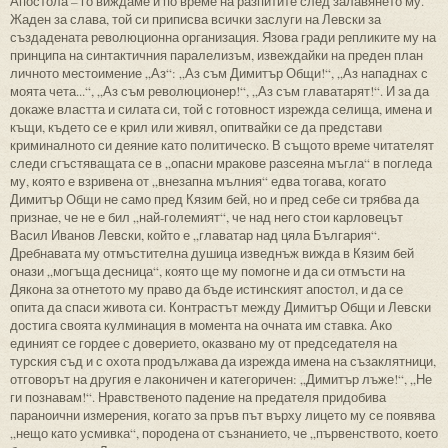
Апостола – го виждаме и по време на разпитите след залавянето му.
Жаден за слава, той си приписва всички заслуги на Левски за
създадената революционна организация. Язова гради репликите му на
принципа на синтактичния паралелизъм, извеждайки на преден план
личното местоимение „Аз“: „Аз съм Димитър Общи!“, „Аз нападнах с
моята чета...“, „Аз съм революционер!“, „Аз съм главатарят!“. И за да
докаже властта и силата си, той с готовност изрежда селища, имена и
къщи, където се е крил или живял, опитвайки се да представи
криминалното си деяние като политическо. В същото време читателят
следи сгъстяващата се в „опасни мракове разсеяна мъгла“ в погледа
му, която е взривена от „внезапна мълния“ едва тогава, когато
Димитър Общи не само пред Кязим бей, но и пред себе си трябва да
признае, че не е бил „най-големият“, че над него стои карловецът
Васил Иванов Левски, който е „главатар над цяла България“.
Дребнавата му отмъстителна душица изведнъж вижда в Кязим бей
онази „могъща десница“, която ще му помогне и да си отмъсти на
Дякона за отнетото му право да бъде истинският апостол, и да се
опита да спаси живота си. Контрастът между Димитър Общи и Левски
достига своята кулминация в момента на очната им ставка. Ако
единият се гордее с доверието, оказвано му от председателя на
турския съд и с охота продължава да изрежда имена на съзаклятници,
отговорът на другия е лаконичен и категоричен: „Димитър лъже!“, „Не
ги познавам!“. Нравственото падение на предателя придобива
параноични измерения, когато за пръв път върху лицето му се появява
„нещо като усмивка“, породена от съзнанието, че „първенството, което