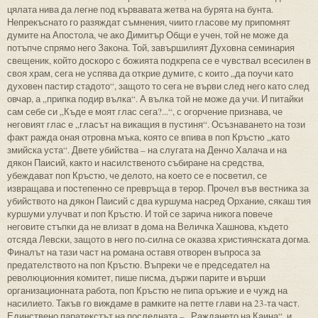
цялата нива да легне под кървавата жетва на бурята на бунта.
Непрекъснато го разяждат съмнения, чиито гласове му припомнят
думите на Апостола, че ако Димитър Общи е учен, той не може да
потъпче спрямо него Закона. Той, завършилият Духовна семинария
свещеник, който доскоро с божията подкрепа се е чувствал всесилен в
своя храм, сега не успява да открие думите, с които „да поучи като
духовен пастир стадото“, защото то сега не върви след него като след
овчар, а „припка подир вълка“. А вълка той не може да учи. И питайки
сам себе си „Къде е моят глас сега?...“, с огорчение признава, че
неговият глас е „гласът на викащия в пустиня“. Осъзнаването на този
факт ражда оная отровна мъка, която се впива в поп Кръстю „като
змийска уста“. Двете убийства – на слугата на Денчо Халача и на
дякон Паисий, както и насилственото събиране на средства,
убеждават поп Кръстю, че делото, на което се е посветил, се
извращава и постепенно се превръща в терор. Прочел във вестника за
убийството на дякон Паисий с два куршума насред Орхание, сякаш тия
куршуми улучват и поп Кръстю. И той се зарича никога повече
неговите стъпки да не влизат в дома на Величка Хашнова, където
отсяда Левски, защото в него по-силна се оказва християнската догма.
Финалът на тази част на романа оставя отворен въпроса за
предателството на поп Кръстю. Въпреки че е председател на
революционния комитет, пише писма, държи парите и върши
организационната работа, поп Кръстю не пипа оръжие и е чужд на
насилието. Такъв го виждаме в рамките на петте глави на 23-та част.
Единствено паратекстът на последната – „Раждането на Каина“, и