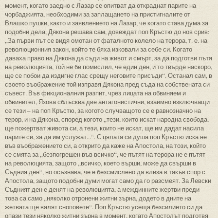
момент, когато заедно с Лазар се опитват да откраднат парите на
чорбаджията, необходими за заплащането на пристигналите от
Влашко пушки, както и заявлението на Лазар, че когато става дума за
подобни дела, Дякона решава сам, довеждат поп Кръстю до нов срив:
„За първи път се видя омотан от фаталното колело на терора, т. е. на
революционния закон, който те бяха изковали за себе си. Когато
даваха право на Дякона да съди на живот и смърт, за да подготви пътя
на революцията, той не бе помислил, че един ден, и то твърде наскоро,
ще се побои да издигне глас срещу неговите присъди“. Останал сам, в
своето въображение той изправя Дякона пред съда на собствената си
съвест. Във фикционалния разпит, чрез лицата на обвиняем и
обвинител, Язова сблъсква две антагонистични, взаимно изключващи
се тези – на поп Кръстю, за когото случващото се е равнозначно на
терор, и на Дякона, според когото „тези, които искат народна свобода,
ще пожертват живота си, а тези, които не искат, ще им дадат насила
парите си, за да им услужат...“. С цялата си душа поп Кръстю иска не
във въображението си, а открито да каже на Апостола, на този, който
се смята за „безпогрешен във всичко“, че пътят на терора не е пътят
на революцията, защото „всичко, което върши, може да свърши в
Съдния ден“, но осъзнава, че е безсмислено да влиза в такъв спор с
Апостола, защото подобни думи могат само да го разсмеят. За Левски
Съдният ден е денят на революцията, а междинните жертви преди
това са само „няколко отронени житни зърна, додето в дните на
жетвата ще валят сноповете“. Поп Кръстю усеща безсилието си да
опази тези няколко житни зърна в момент, когато Апостолът подготвя