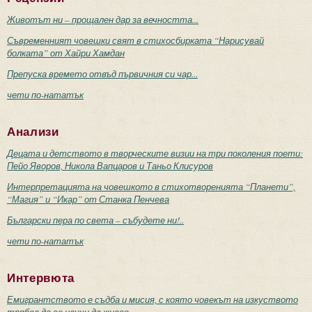
Животът ни – прощален дар за вечността...
Съвременният човешки свят в стихосбирката “Нарисувай
болката” от Хайри Хамдан
Препуска времето отвъд първичния си чар...
чети по-нататък
Анализи
Децата и детството в творческите визии на три поколения поети:
Пейо Яворов, Никола Вапцаров и Таньо Клисуров
Интерпретацията на човешкото в стихотворенията “Планети”,
“Магия” и “Икар” от Станка Пенчева
Български пера по света – събудете ни!..
чети по-нататък
Интервюта
Емигрантството е съдба и мисия, с която човекът на изкуството