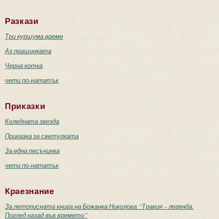
Разкази
Три куршума време
Аз прашинката
Черна котка
чети по-нататък
Приказки
Коледната звезда
Приказка за светулката
За една песъчинка
чети по-нататък
Краезнание
За летописната книга на Божанка Николова “Тракия – легенда.
Поглед назад във времето”