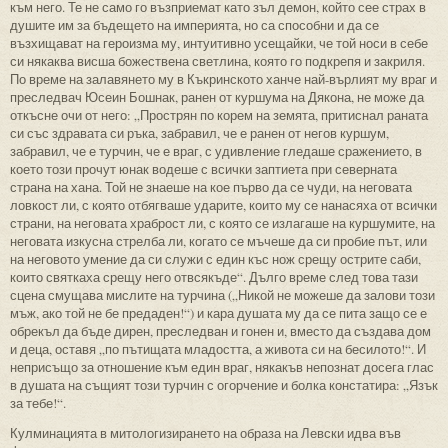
към него. Те не само го възприемат като зъл демон, който сее страх в
душите им за бъдещето на империята, но са способни и да се
възхищават на героизма му, интуитивно усещайки, че той носи в себе
си някаква висша божествена светлина, която го подкрепя и закриля.
По време на залавянето му в Къкринското ханче най-върлият му враг и
преследвач Юсеин Бошнак, ранен от куршума на Дякона, не може да
откъсне очи от него: „Прострян по корем на земята, притиснал раната
си със здравата си ръка, забравил, че е ранен от негов куршум,
забравил, че е турчин, че е враг, с удивление гледаше сражението, в
което този прочут юнак водеше с всички заптиета при северната
страна на хана. Той не знаеше на кое първо да се чуди, на неговата
ловкост ли, с която отбягваше ударите, които му се нанасяха от всички
страни, на неговата храброст ли, с която се излагаше на куршумите, на
неговата изкусна стрелба ли, когато се мъчеше да си пробие път, или
на неговото умение да си служи с един къс нож срещу острите саби,
които святкаха срещу него отвсякъде“. Дълго време след това тази
сцена смущава мислите на турчина („Никой не можеше да залови този
мъж, ако той не бе предаден!“) и кара душата му да се пита защо се е
обрекъл да бъде дирен, преследван и гонен и, вместо да създава дом
и деца, оставя „по пътищата младостта, а живота си на бесилото!“. И
неприсъщо за отношение към един враг, някакъв непознат досега глас
в душата на същият този турчин с огорчение и болка констатира: „Язък
за тебе!“.
Кулминацията в митологизирането на образа на Левски идва във