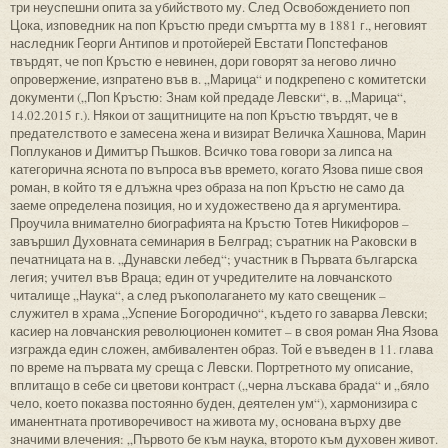
три неуспешни опита за убийството му. След Освобождението поп
Цока, изповедник на поп Кръстю преди смъртта му в 1881 г., неговият
наследник Георги Антипов и протойерей Евстати Попстефанов
твърдят, че поп Кръстю е невинен, дори говорят за негово лично
опровержение, изпратено във в. „Марица“ и подкрепено с комитетски
документи („Поп Кръстю: Знам кой предаде Левски“, в. „Марица“,
14.02.2015 г.). Някои от защитниците на поп Кръстю твърдят, че в
предателството е замесена жена и визират Величка Хашнова, Марин
Поплуканов и Димитър Пъшков. Всичко това говори за липса на
категорична яснота по въпроса във времето, когато Язова пише своя
роман, в който тя е длъжна чрез образа на поп Кръстю не само да
заеме определена позиция, но и художествено да я аргументира.
Проучила внимателно биографията на Кръстю Тотев Никифоров –
завършил Духовната семинария в Белград; съратник на Раковски в
печатницата на в. „Дунавски лебед“; участник в Първата българска
легия; учител във Враца; един от учредителите на ловчанското
читалище „Наука“, а след ръкополагането му като свещеник –
служител в храма „Успение Богородично“, където го заварва Левски;
касиер на ловчанския революционен комитет – в своя роман Яна Язова
изгражда един сложен, амбивалентен образ. Той е въведен в 11. глава
по време на първата му среща с Левски. Портретното му описание,
вплитащо в себе си цветови контраст („черна лъскава брада“ и „бяло
чело, което показва постоянно буден, деятелен ум“), хармонизира с
иманентната противоречивост на живота му, основана върху две
значими влечения: „Първото бе към наука, второто към духовен живот.