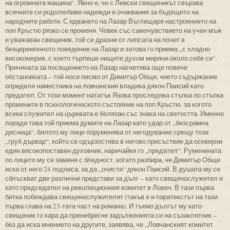
на огромната машина“. Явно е, че с Левски свещеникът свързва
всичките си родолюбиви надежди и очаквания за бъдещето на
народните работи. С идването на Лазар Въглищаря настроението на
поп Кръстю рязко се променя. Човек със самочувствието на учен мъж
и уважаван свещеник, той се дразни от липсата на почит в
безцеремонното поведение на Лазар и затова го приема „с хладно
високомерие, с което търпеше нищите духом миряни около себе си“.
Причината за посещението на Лазар нагнетява още повече
обстановката – той носи писмо от Димитър Общи, чието съдържание
определя наместника на ловчанския владика дякон Паисий като
предател. От този момент нататък Язова проследява стъпка по стъпка
промените в психологическото състояние на поп Кръстю, за когото
всеки служител на църквата е белязан със знака на светостта. Именно
поради това той приема думите на Лазар като удар от „безсрамна
десница“, бялото му лице поруменява от негодувание срещу този
„груб дървар“, който се одързостява в негово присъствие да оскверни
един високопоставен духовник, наричайки го „предател“. Руменината
по лицето му се заменя с бледност, когато разбира, че Димитър Общи
иска от него 24 подписа, за да „очисти“ дякон Паисий. В душата му се
сблъскват две различни представи за дълг – като свещенослужител и
като председател на революционния комитет в Ловеч. В тази първа
битка побеждава свещенослужителят (такъв е и паратекстът на тази
първа глава на 23-тата част на романа). И тъкмо дългът му като
свещеник го кара да пренебрегне задълженията си на съзаклятник –
без да иска мнението на другите, заявява, че „Ловчанският комитет