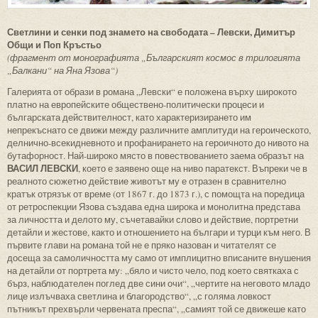
Светлини и сенки под знамето на свободата – Левски, Димитър
Общи и Поп Кръстьо
(фрагмент от монографията „Българският космос в трилогията
„Балкани“ на Яна Язова“)
Галерията от образи в романа „Левски“ е положена върху широкото
платно на европейските обществено-политически процеси и
българската действителност, като характеризирането им
непрекъснато се движи между различните амплитуди на героическото,
делнично-всекидневното и профанирането на героичното до нивото на
бутафорност. Най-широко място в повествованието заема образът на
ВАСИЛ ЛЕВСКИ
, което е заявено още на ниво паратекст. Въпреки че в
реалното сюжетно действие животът му е отразен в сравнително
кратък отрязък от време (от 1867 г. до 1873 г.), с помощта на поредица
от ретроспекции Язова създава една широка и монолитна представа
за личността и делото му, съчетавайки слово и действие, портретни
детайли и жестове, както и отношението на българи и турци към него. В
първите глави на романа той не е пряко назован и читателят се
досеща за самоличността му само от имплицитно вписаните внушения
на детайли от портрета му: „бяло и чисто чело, под което святкаха с
бърз, наблюдателен поглед две сини очи“, „чертите на неговото младо
лице излъчваха светлина и благородство“, „с голяма ловкост
пътникът прехвърли червената преспа“, „самият той се движеше като