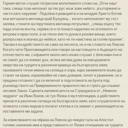
Горния метох слушат потресени молитвеното слово на „Отче наш“
така, сякаш този непознат за тях рус мъж зове небето „възторжено и
чисто като херувим“. Подобна е реакцията и на младия Христо Ботев
във вятърната мелница край Букурещ – когато непознатият му гост
запява, стените на порутената мелница потръпват, „сякаш върху тях
пада златна мъгла, скрива ги и ги понася надалеко из оголеното от
ветрове и мраз поле, а на тяхно място донася розови венци, които
разпръсква и окачва до небеси, като че ли наистина за голям празник“.
Такова е въздействието не само на песента, но и на словото на Левски.
Когато чете Прокламацията или говори за настоящето и бъдещето на
отечеството им, събраните около него мъже слушат с бляскави очи и
не смеят да си поемат дъх, всяка негова дума за извършените
зверства на турците в различни краища на българската земя,
назованите точни имена на селища и хора, кара занемелите мъже да
станат на крака, изразявайки не само доверие, почит и уважение, но и
предана готовност да се включат в подготовката на бунта под
ръководството на Привременното правителство и строго да спазват
неговия Закон. Сцената напомня речта на Странджата от „Немили-
недраги“ на Иван Вазов, но тук Язова я мултиплицира, а действието
пренася в различни селища на българската земя, като слушателите на
огненото слово веднага полагат клетва и се заемат с реализацията на
поставените им задачи.
За извисяването на образа на Левски до пиедестала на Апостол
голямо значение има и представеното от Язова отношение на турците