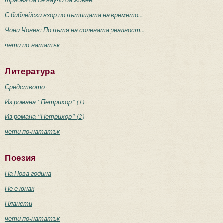
трябва да се научи да живее
С библейски взор по пътищата на времето...
Чони Чонев: По пътя на солената реалност...
чети по-нататък
Литература
Средството
Из романа “Петрихор” (1)
Из романа “Петрихор” (2)
чети по-нататък
Поезия
На Нова година
Не е юнак
Планети
чети по-нататък