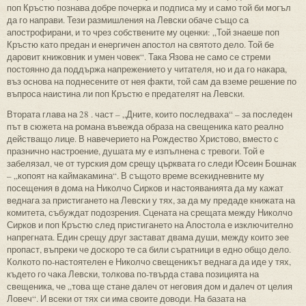
поп Кръстю познава добре почерка и подписа му и само той би могъл
да го направи. Тези размишления на Левски обаче също са
апострофирани, и то чрез собствените му оценки: „Той знаеше поп
Кръстю като предан и енергичен апостол на святото дело. Той бе
даровит книжовник и умен човек“. Така Язова не само се стреми
постоянно да поддържа напрежението у читателя, но и да го накара,
въз основа на поднесените от нея факти, той сам да вземе решение по
въпроса наистина ли поп Кръстю е предателят на Левски.
Втората глава на 28 . част – „Дните, които последваха“ – за последен
път в сюжета на романа въвежда образа на свещеника като реално
действащо лице. В навечерието на Рождество Христово, вместо с
празнично настроение, душата му е изпълнена с тревоги. Той е
забелязал, че от турския дом срещу църквата го следи Юсеин Бошнак
– „копоят на каймакамина“. В същото време всекидневните му
посещения в дома на Николчо Сирков и настояванията да му кажат
веднага за пристигането на Левски у тях, за да му предаде книжата на
комитета, събуждат подозрения. Сцената на срещата между Николчо
Сирков и поп Кръстю след пристигането на Апостола е изключително
напрегната. Един срещу друг застават двама души, между които зее
пропаст, въпреки че доскоро те са били съратници в едно общо дело.
Колкото по-настоятелен е Николчо свещеникът веднага да иде у тях,
където го чака Левски, толкова по-твърда става позицията на
свещеника, че „това ще стане далеч от неговия дом и далеч от целия
Ловеч“. И всеки от тях си има своите доводи. На базата на