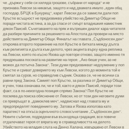
че „държи у себе си хиляда грошове, събрани от народа“ и не
признава Левски за никакъв, защото и над двамата имало „един общ
господар, БРЦК в Букурещ“, карат Левски да се замисли дали поп
Кръстю всъщност не предизвиква убийство на Димитър Общи не
поради чистата истина, а за да спаси от смърт владишкия наместник
дякон Паисий. Съчетаването на пряк и вътрешен диалог кара читателя
да разбере причините за решението на Апостола да провери на място
действията на Димитър Общи. Финалът на главата „Съдбоносен ден“
откроява второто поражение на поп Кръстю в битката между дълга
към религията и дълга към делото, чрез акцента върху една реплика
на Левски, която по-късно Язова ще повтори отново, защото именно тя
предрешава посоката на развитие на героя: „Ако беше учен, аз не
можех да потъпча Закона“. Тези думи предизвикват недоумение у поп
Кръстю и сриват доверието му към Левски, когото до момента той е
смятал за суров, но справедлив съдник. Оказва се, че не всички са
равни пред Закона. Самият поп Кръстю, за разлика от Димитър Общи,
е учен, това означава ли, че и той, както и дякон Паисий, поради този
факт, са в по-неизгодна позиция спрямо Закона? Поп Кръстю не
посмява да поиска обяснение от Левски, но от този ден неговите думи
се превръщат в „дамоклев меч“, надвиснал над главата му и
предопределят поведението му. Затова и Язова използва като
паратекст на откъса оценъчното словосъчетание „Съдбоносен ден“.
Новите събития, подредени във възходяща градация, все повече
отдалечават героя от вярата му в справедливостта на делото.
Убийството на младия слуга на Денчо Халача, извършено от Левски в