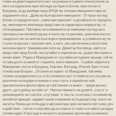
глава на деветнадесетата част на романа и първите впечатления за
него са поднесени през погледа на Христо Ботев, пристигнал в
Букурещ, за да разбере защо БРЦК му отказва обещаните пари за
издаването на в. „Дума на българските емигранти“. От пръв поглед
Ботев го определя като „човек мистериозен“ и детайлите от портрета
му, имплицитно вписващи представи за характера и морала му, го
потвърждават. Противно на очакванията за човешкия поглед като
прозорец към неговата душа, в очите му се разлива „разсеяна мъгла“,
свидетелство за неясни възгледи и преживявания, а усмивката му не
служи за връзка с околния свят, а като „яко заключена и залостена
желязна врата“ прикрива мислите му. Димитър Косовеца, както се
представя пред Ботев, неслучайно е оприличен на „дърво без корен в
ничия земя“. Роден в Македония от случайно изтървано зрънце, той не
остава дълго в никоя от страните, които обикаля – Сърбия, обратно в
Македония, после в Букурещ, Гюргево, Белград, Италия, Крит и сега
отново във Влашко. „Отсечен из корен“ от Македония, той няма
спомен за родителите си, в по-голямата част от живота си слугува на
различни господари и понеже е лош слуга, е изработил най-
прагматичната философия за собствения си живот – преди всичко
друго „да е добър за себе си“. Напластяването на думите „слуга“ и
производните на глагола „слугувам“ в текста, съчетани с основния му
житейски принцип, задават онези очаквания за бъдещето му, които по-
нататък Язова ще потвърди и аргументира чрез неговите постъпки, реч
и действия – той не е способен да се отрече от себе си в името на една
голяма идея. И ако още в началото на романа проличава основната