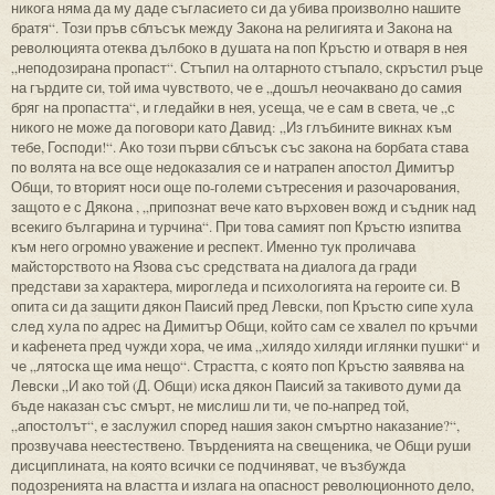
никога няма да му даде съгласието си да убива произволно нашите
братя“. Този пръв сблъсък между Закона на религията и Закона на
революцията отеква дълбоко в душата на поп Кръстю и отваря в нея
„неподозирана пропаст“. Стъпил на олтарното стъпало, скръстил ръце
на гърдите си, той има чувството, че е „дошъл неочаквано до самия
бряг на пропастта“, и гледайки в нея, усеща, че е сам в света, че „с
никого не може да поговори като Давид: „Из глъбините викнах към
тебе, Господи!“. Ако този първи сблъсък със закона на борбата става
по волята на все още недоказалия се и натрапен апостол Димитър
Общи, то вторият носи още по-големи сътресения и разочарования,
защото е с Дякона , „припознат вече като върховен вожд и съдник над
всекиго българина и турчина“. При това самият поп Кръстю изпитва
към него огромно уважение и респект. Именно тук проличава
майсторството на Язова със средствата на диалога да гради
представи за характера, мирогледа и психологията на героите си. В
опита си да защити дякон Паисий пред Левски, поп Кръстю сипе хула
след хула по адрес на Димитър Общи, който сам се хвалел по кръчми
и кафенета пред чужди хора, че има „хилядо хиляди иглянки пушки“ и
че „лятоска ще има нещо“. Страстта, с която поп Кръстю заявява на
Левски „И ако той (Д. Общи) иска дякон Паисий за такивото думи да
бъде наказан със смърт, не мислиш ли ти, че по-напред той,
„апостолът“, е заслужил според нашия закон смъртно наказание?“,
прозвучава неестествено. Твърденията на свещеника, че Общи руши
дисциплината, на която всички се подчиняват, че възбужда
подозренията на властта и излага на опасност революционното дело,