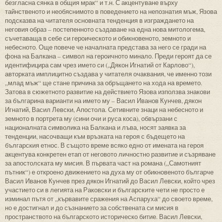
безгласна сянка в общия мрак“ и т.н. С акцентуване върху
тайнственото и необяснимото в поведението на непознатия мъж, Язова
подсказва на читателя основната тенденция в изграждането на
неговия образ – постепенното създаване на една нова митологема,
съчетаваща в себе си героическото и обикновеното, земното и
небесното. Още повече че началната представа за него се гради на
фона на Балкана – символ на героичното минало. Преди героят да се
идентифицира сам чрез името си („Дякон Игнатий от Карлово“),
авторката имплицитно създава у читателя очаквания, че именно този
„млад мъж“ ще стане причина за обръщането на хода на времето.
Затова в сюжетното развитие на действието Язова използва знакови
за българина варианти на името му – Васил Иванов Кунчев, дякон
Игнатий, Васил Левски, Апостола. Сетивните знаци на небесното и
земното в портрета му (сини очи и руса коса), обвързани с
националната символика на Балкана и лъва, носят заявка за
тенденции, насочващи към връзката на героя с бъдещето на
българския етнос. В същото време всяко едно от имената на героя
акцентува конкретен етап от неговото личностно развитие и съзряване
за апостолската му мисия. В първата част на романа („Самотният
пътник“) е откроено движението на духа му от обикновеното българче
Васил Иванов Кунчев през дякон Игнатий до Васил Левски, който чрез
участието си в легията на Раковски и българските чети не просто е
изминал пътя от „кървавите сражения на Аспаруха“ до своето време,
но е достигнал и до съзнанието за собствената си мисия в
пространството на българското историческо битие. Васил Левски,