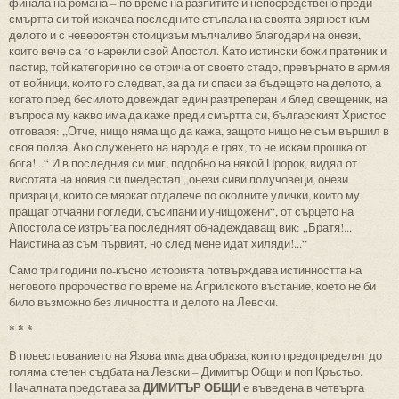
финала на романа – по време на разпитите и непосредствено преди
смъртта си той изкачва последните стъпала на своята вярност към
делото и с невероятен стоицизъм мълчаливо благодари на онези,
които вече са го нарекли свой Апостол. Като истински божи пратеник и
пастир, той категорично се отрича от своето стадо, превърнато в армия
от войници, които го следват, за да ги спаси за бъдещето на делото, а
когато пред бесилото довеждат един разтреперан и блед свещеник, на
въпроса му какво има да каже преди смъртта си, българският Христос
отговаря: „Отче, нищо няма що да кажа, защото нищо не съм вършил в
своя полза. Ако служенето на народа е грях, то не искам прошка от
бога!...“ И в последния си миг, подобно на някой Пророк, видял от
висотата на новия си пиедестал „онези сиви получовеци, онези
призраци, които се мяркат отдалече по околните улички, които му
пращат отчаяни погледи, съсипани и унищожени“, от сърцето на
Апостола се изтръгва последният обнадеждаващ вик: „Братя!...
Наистина аз съм първият, но след мене идат хиляди!...“
Само три години по-късно историята потвърждава истинността на
неговото пророчество по време на Априлското въстание, което не би
било възможно без личността и делото на Левски.
* * *
В повествованието на Язова има два образа, които предопределят до
голяма степен съдбата на Левски – Димитър Общи и поп Кръстьо.
ДИМИТЪР ОБЩИ
Началната представа за
е въведена в четвърта