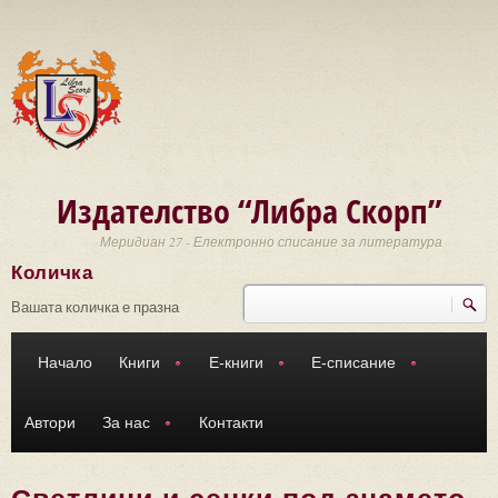
Премини към основното съдържание
Издателство “Либра Скорп”
Меридиан 27 - Електронно списание за литература
Количка
Търси
Форма за търсене
Вашата количка е празна
Начало
Книги
Е-книги
Е-списание
Автори
За нас
Контакти