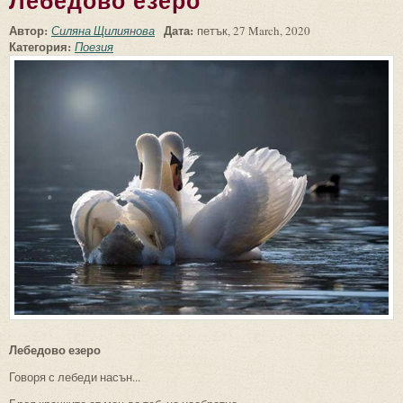
Лебедово езеро
Автор:
Дата:
Силяна Щилиянова
петък, 27 March, 2020
Категория:
Поезия
Лебедово езеро
Говоря с лебеди насън...