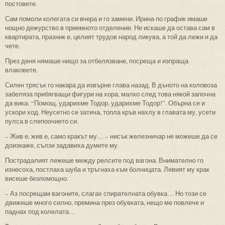
постовете.
Сам помоли колегата си вчера и го замени. Ирина по график имаше
нощно дежурство в приемното отделение. Не искаше да остава сам в
квартирата, празник е, целият трудов народ ликува, а той да лежи и да
чете.
През деня нямаше нищо за отбелязване, посреща и изпраща
влаковете.
Силен трясък го накара да извърне глава назад. В дъното на коловоза
забеляза прибягващи фигури на хора, малко след това някой започна
да вика: “Помощ, ударихме Тодор, ударихме Тодор!”. Обърна се и
ускори ход. Неусетно се затича, топла кръв нахлу в главата му, усети
пулса в слепоочието си.
– Жив е, жив е, само кракът му… – нисък железничар не можеше да се
доизкаже, сълзи задавиха думите му.
Пострадалият лежеше между релсите под вагона. Внимателно го
изнесоха, постлаха шуба и тръгнаха към болницата. Левият му крак
висеше безпомощно.
– Аз посрещам вагоните, слагах спирателната обувка… Но този се
движеше много силно, премина през обувката, нещо ме повлече и
паднах под колелата…