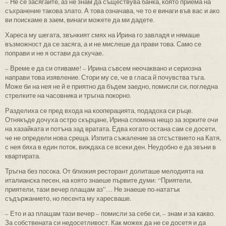
– Не се засягайте, аз не знам да съществува банка, която приема на
съхранение такова злато. А това означава, че то е винаги във вас и ако
ви поискаме в заем, винаги можете да ми дадете.
Хареса му шегата, звънкият смях на Ирина го завладя и нямаше
възможност да се засяга, а и не мислеше да прави това. Само се
поправи и не я остави да скучае.
– Време е да си отиваме! – Ирина съвсем неочаквано и сериозна
направи това изявление. Стори му се, че в гласа й почувства тъга.
Може би на нея не й е приятно да бъдем заедно, помисли си, погледна
стрелките на часовника и тръгна покорно.
Разделиха се пред входа на кооперацията, подадоха си ръце.
Отнякъде дочуха остро скърцане, Ирина спомена нещо за зорките очи
на хазайката и потъна зад вратата. Едва когато остана сам се досети,
че не определи нова среща. Изпита съжаление за отсъствието на Катя,
с нея бяха в един поток, виждаха се всеки ден. Неудобно е да звъни в
квартирата.
Тръгна без посока. От близкия ресторант долиташе мелодията на
италианска песен, на която знаеше първите думи: “Приятели,
приятели, тази вечер плащам аз”… Не знаеше по-нататък
съдържанието, но песента му харесваше.
– Ето и аз плащам тази вечер – помисли за себе си, – знам и за какво.
За собствената си недосетливост. Как можех да не се досетя и да