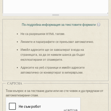
По-подробна информация за текстовите формати
Не са разрешени HTML тагове.
Линиите и параграфите се прекъсват автоматично.
Имейл адресите ще се завоалират в кода на
страницата, за да се намали шанса да бъдат
експлоатирани от спамерите.
Адресите на уеб-страници и имейл адресите
автоматично се конвертират в хипервръзки.
CAPTCHA
Този въпрос е за тестване дали или не сте човек и да предпази от
автоматизирани спам.