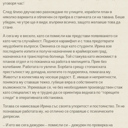
уговоря час!
След близо двучасово разхождане по улиците, изработи план в
няколко варианта и облекчен се прибра в стаичката си на тавана. Беше
убеден, че утре ще я види, въпреки всичко, защото желаеше това да
стане.
А сега му е весело, като си помисли как представи появяването си
като чиста случайност. Поднесе карамфил и с това предотврати
неудобните въпроси. Ожениха се още като студенти. Ирина взе
последните изпити и получи назначение в крайморския град,
назначиха я в транспортна болница. Той стажува като икономист в
планов отдел и го поканиха на работа в милицията. Прие без
колебание. Работата го увлече. Борбата срещу стопанската
престъпност му допадна, колегите го подкрепяха, помагаха му.
Животът в колектива му носеше радост. Е, имаше и неприятности,
понякога му ставаше тежко, губеше вяра в собствените си
възможности. Упрекваше се, че без необходимия производствен стаж
като специалист му е трудно да се ориентира веднага по “горещите
следи” в оперативната обстановка.
Тогава се намесваше Ирина със своята упоритост и постоянство. Тя не
познаваше работата му, но отлично се справяше с психическите
депресии.
– И ето ме сега дежурен – помисли си – дежурен по проверка на