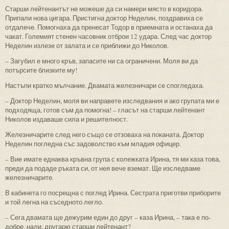
Старши лейтенантът не можеше да си намери място в коридора.
Припали нова цигара. Пристигна доктор Неделин, поздравиха се
отдалече. Помогнаха да пренесат Тодор в приемната и останаха да
чакат. Големият стенен часовник отброи 12 удара. След час доктор
Неделин излезе от залата и се приближи до Николов.
– Загубил е много кръв, запасите ни са ограничени. Моля ви да
потърсите близките му!
Настъпи кратко мълчание. Двамата железничари се спогледаха.
– Доктор Неделин, моля ви направете изследвания и ако групата ми е
подходяща, готов съм да помогна! – гласът на старши лейтенант
Николов издаваше сила и решителност.
Железничарите след него също се отзоваха на поканата. Доктор
Неделин погледна със задоволство към младия офицер.
– Вие имате еднаква кръвна група с колежката Ирина, тя ми каза това,
преди да подаде ръката си, от нея вече вземат. Ще изследваме
железничарите.
В кабинета го посрещна с поглед Ирина. Сестрата приготви приборите
и той легна на съседното легло.
– Сега двамата ще дежурим един до друг – каза Ирина, – така е по-
добре, нали, другарю старши лейтенант?