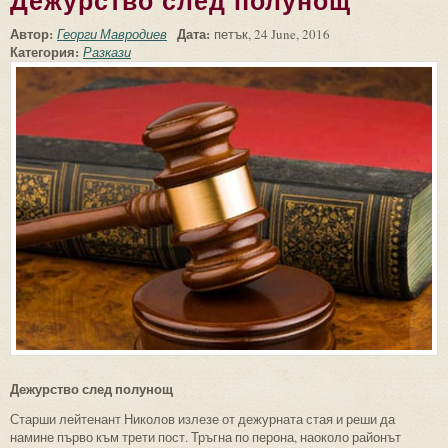
Дежурство след полунощ
Автор:
Дата:
Георги Мавродиев
петък, 24 June, 2016
Категория:
Разкази
Дежурство след полунощ
Старши лейтенант Николов излезе от дежурната стая и реши да
намине първо към трети пост. Тръгна по перона, наоколо районът