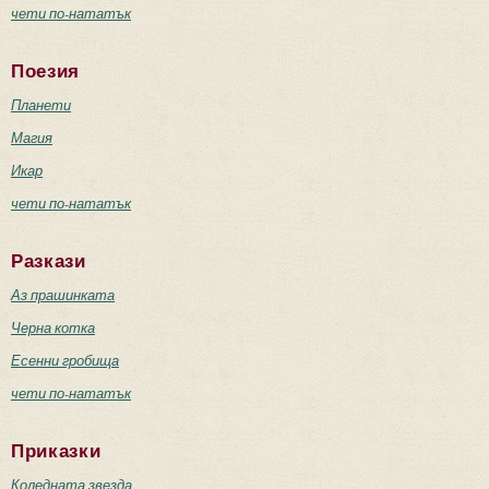
чети по-нататък
Поезия
Планети
Магия
Икар
чети по-нататък
Разкази
Аз прашинката
Черна котка
Есенни гробища
чети по-нататък
Приказки
Коледната звезда