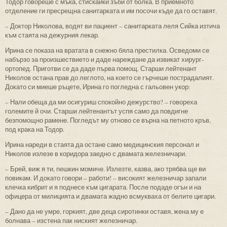
Тодор говореше с мъка, стискайки зъби от болка. В приемното
отделение ги пресрещна санитарката и им посочи къде да го оставят.
– Доктор Николова, водят ви пациент – санитарката леля Сийка изтича
към стаята на дежурния лекар.
Ирина се показа на вратата в снежно бяла престилка. Осведоми се
набързо за произшествието и даде нареждане да извикат хирург-
ортопед. Приготви се да даде първа помощ. Старши лейтенант
Николов остана прав до леглото, на което се гърчеше пострадалият.
Докато си миеше ръцете, Ирина го погледна с гальовен укор:
– Нали обеща да ми осигуриш спокойно дежурство? – говореха
големите й очи. Старши лейтенантът успя само да повдигне
безпомощно рамене. Погледът му отново се върна на петното кръв,
под крака на Тодор.
Ирина нареди в стаята да остане само медицинския персонал и
Николов излезе в коридора заедно с двамата железничари.
– Брей, виж я ти, пешкин момиче. Излезте, казва, ако трябва ще ви
повикам. И докато говори – работи! – високият железничар запали
клечка кибрит и я поднесе към цигарата. После подаде огън и на
офицера от милицията и двамата жадно всмукваха от белите цигари.
– Дано да не умре, горкият, две деца сиротинки оставя, жена му е
болнава – изстена пак ниският железничар.