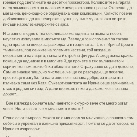
грееше под светлините на десетки прожектори. Коловозите на гарата
след заминаването на влаковете вечер оставаха празни. Отсреща, до
магазина, денонощно се образуваха нови композиции. Колкото повече
доближаваше до диспечерския пункт, в ушите му отекваха острите
писъци на железничарските свирки.
И странно, в едно с тях се сливаше мелодията на позната песен,
неусетно изплувала в мисълта му. Завладя го и споменът за такава
една пролетна вечер, за разходката в градината… Ето я Ирина! Дори в
тъмнината, под сенките на големите кестени, той виждаше
очертанията на лицето, тънката й стройна фигура. А след всяка крачка
искаше да надникне и в мислите й, да прочете в тях вълнението и
скрития копнеж, които бяха обзели и него. Страхуваше се да я докосне.
Сам не знаеше защо, но мислеше, че ще се разсърди, ще побегне,
просто ще я загуби. Та нали още не я познава добре, за първи път
излизаха сами без Катя. Съквартирантката на Ирина беше заминала на
стаж в родния си град. А дали ще може някога да каже, че я познава
добре?...
– Вие изглежда обичате мълчанието и сигурно вече сте много богат
човек. Нали казват, че мълчанието е злато?!
Сепна се от въпроса. Никога не е минавал за мълчалив, а понякога сам
себе си е упреквал в излишна приказливост. Помъчи се да отговори, но
Ирина го изпревари: