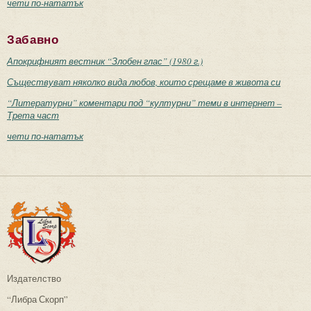
чети по-нататък
Забавно
Апокрифният вестник “Злобен глас” (1980 г.)
Съществуват няколко вида любов, които срещаме в живота си
“Литературни” коментари под “културни” теми в интернет –
Трета част
чети по-нататък
Издателство
“Либра Скорп”