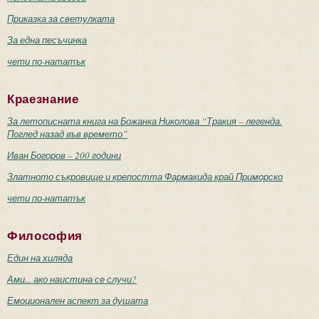
Приказка за светулката
За една песъчинка
чети по-нататък
Краезнание
За летописната книга на Божанка Николова “Тракия – легенда.
Поглед назад във времето”
Иван Богоров – 200 години
Златното съкровище и крепостта Фармакида край Приморско
чети по-нататък
Философия
Един на хиляда
Ами... ако наистина се случи?
Емоционален аспект за душата