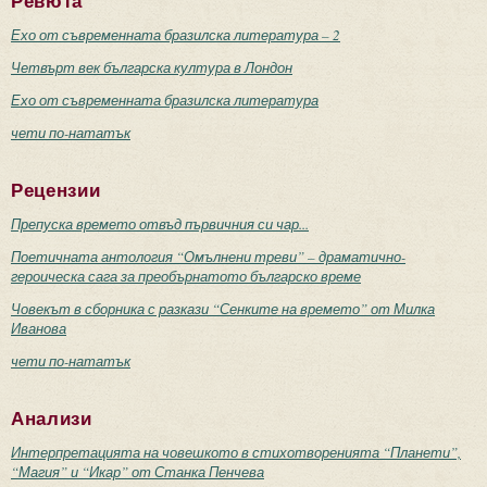
Ревюта
Ехо от съвременната бразилска литература – 2
Четвърт век българска култура в Лондон
Ехо от съвременната бразилска литература
чети по-нататък
Рецензии
Препуска времето отвъд първичния си чар...
Поетичната антология “Омълнени треви” – драматично-
героическа сага за преобърнатото българско време
Човекът в сборника с разкази “Сенките на времето” от Милка
Иванова
чети по-нататък
Анализи
Интерпретацията на човешкото в стихотворенията “Планети”,
“Магия” и “Икар” от Станка Пенчева