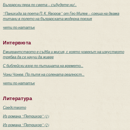
Български пера по света – събудете ни!..
“Панихида за поета П. К. Яворов” от Гео Милев – среща на двама
титани в полето на българската модерна поезия
чети по-нататък
Интервюта
Емигрантството е съдба и мисия, с която човекът на изкуството
трябва да се научи да живее
С библейски взор по пътищата на времето...
Чони Чонев: По пътя на солената реалност...
чети по-нататък
Литература
Средството
Из романа “Петрихор” (1)
Из романа “Петрихор” (2)