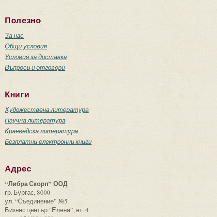
Полезно
За нас
Общи условия
Условия за доставка
Въпроси и отговори
Книги
Художествена литература
Научна литература
Краеведска литература
Безплатни електронни книги
Адрес
“Либра Скорп” ООД
гр. Бургас, 8000
ул. “Съединение” №5
Бизнес център “Елена”, ет. 4