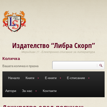
Премини към основното съдържание
Издателство “Либра Скорп”
Меридиан 27 - Електронно списание за литература
Количка
Търси
Форма за търсене
Вашата количка е празна
Начало
Книги
Е-книги
Е-списание
Автори
За нас
Контакти