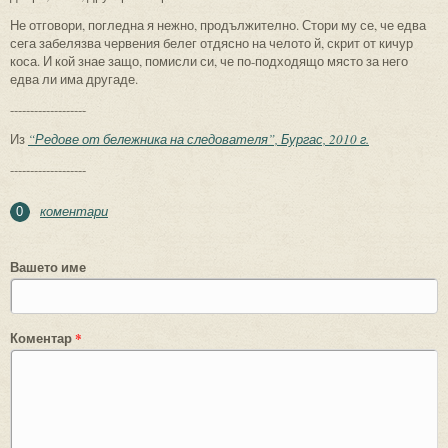
Не отговори, погледна я нежно, продължително. Стори му се, че едва
сега забелязва червения белег отдясно на челото й, скрит от кичур
коса. И кой знае защо, помисли си, че по-подходящо място за него
едва ли има другаде.
-------------------
Из
“Редове от бележника на следователя”, Бургас, 2010 г.
-------------------
коментари
0
Вашето име
Коментар
*