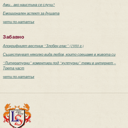
Ами... ако наистина се случи?
Емоционален аспект за душата
чети по-нататък
Забавно
Апокрифният вестник “Злобен глас” (1980 г.)
Съществуват няколко вида любов, които срещаме в живота си
“Литературни” коментари под “културни” теми в интернет –
Трета част
чети по-нататък