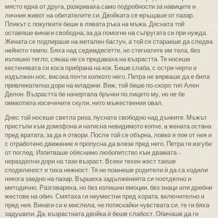
място една от друга, разкриваха само подробности за навиците и
личния живот на обитателите си. Двойката се връщаше от пазар.
Пликът с покупките беше в лявата ръка на мъжа. Дясната той
оставяше винаги свободна, за да помогне на съпругата си при нужда.
Жената се подпираше на метален бастун, а той се стараеше да следва
нейното темпо. Бяха над седемдесетте, но стегнатите им тела, без
излишно тегло, сякаш не се предаваха на възрастта. Тя носеше
кестенявата си коса прибрана на кок. Беше слаба, с остри черти и
издължен нос, висока почти колкото него. Петра не вярваше да е била
привлекателна дори на младини. Виж, той беше по-скоро тип Ален
Делон. Възрастта бе начертала бръчки по лицето му, но не бе
омекотила изсечените скули, нито мъжествения овал.
Днес той носеше светла риза, пусната свободно над дънките. Мъжът
пристъпи към домофона и натисна невидимото копче, а жената остана
пред вратата, за да я отвори. После той се обърна, ловко я пое от нея и
с отработено движение я пропусна да влезе пред него. Петра ги изгуби
от поглед. Изпитваше обяснимо любопитство към двамата –
неразделни дори на тази възраст. Всеки техен жест таеше
споделеност и тиха нежност. Тя не помнеше родители ѝ да са ходили
някога заедно на пазар. Вършеха задълженията си поотделно и
методично. Разговаряха, но без излишни емоции, без знаци или дребни
жестове на обич. Смятаха ги неуместни пред хората, включително и
пред нея. Винаги си е мислела, че потискайки чувствата си, те ги бяха
задушили. Да, възрастната двойка ѝ беше слабост. Обичаше да ги