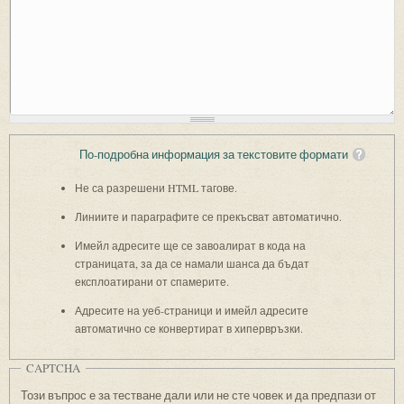
По-подробна информация за текстовите формати
Не са разрешени HTML тагове.
Линиите и параграфите се прекъсват автоматично.
Имейл адресите ще се завоалират в кода на
страницата, за да се намали шанса да бъдат
експлоатирани от спамерите.
Адресите на уеб-страници и имейл адресите
автоматично се конвертират в хипервръзки.
CAPTCHA
Този въпрос е за тестване дали или не сте човек и да предпази от