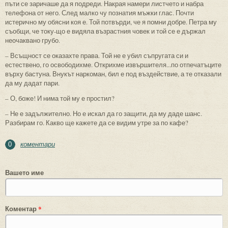
пъти се заричаше да я подреди. Накрая намери листчето и набра
телефона от него. След малко чу познатия мъжки глас. Почти
истерично му обясни коя е. Той потвърди, че я помни добре. Петра му
съобщи, че току-що е видяла възрастния човек и той се е държал
неочаквано грубо.
– Всъщност се оказахте права. Той не е убил съпругата си и
естествено, го освободихме. Открихме извършителя...по отпечатъците
върху бастуна. Внукът наркоман, бил е под въздействие, а те отказали
да му дадат пари.
– О, боже! И нима той му е простил?
– Не е задължително. Но е искал да го защити, да му даде шанс.
Разбирам го. Какво ще кажете да се видим утре за по кафе?
коментари
0
Вашето име
Коментар
*