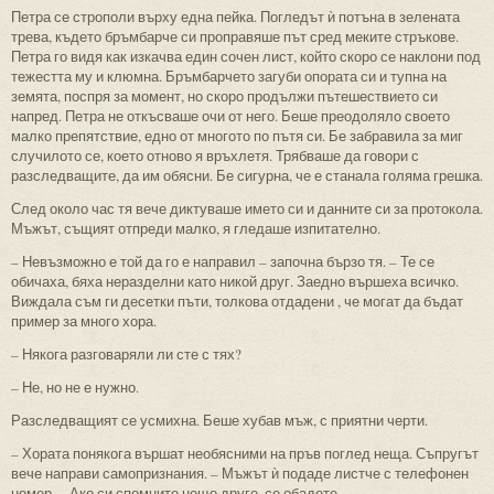
Петра се строполи върху една пейка. Погледът ѝ потъна в зелената
трева, където бръмбарче си проправяше път сред меките стръкове.
Петра го видя как изкачва един сочен лист, който скоро се наклони под
тежестта му и клюмна. Бръмбарчето загуби опората си и тупна на
земята, поспря за момент, но скоро продължи пътешествието си
напред. Петра не откъсваше очи от него. Беше преодоляло своето
малко препятствие, едно от многото по пътя си. Бе забравила за миг
случилото се, което отново я връхлетя. Трябваше да говори с
разследващите, да им обясни. Бе сигурна, че е станала голяма грешка.
След около час тя вече диктуваше името си и данните си за протокола.
Мъжът, същият отпреди малко, я гледаше изпитателно.
– Невъзможно е той да го е направил – започна бързо тя. – Те се
обичаха, бяха неразделни като никой друг. Заедно вършеха всичко.
Виждала съм ги десетки пъти, толкова отдадени , че могат да бъдат
пример за много хора.
– Някога разговаряли ли сте с тях?
– Не, но не е нужно.
Разследващият се усмихна. Беше хубав мъж, с приятни черти.
– Хората понякога вършат необясними на пръв поглед неща. Съпругът
вече направи самопризнания. – Мъжът ѝ подаде листче с телефонен
номер. – Ако си спомните нещо друго, се обадете.