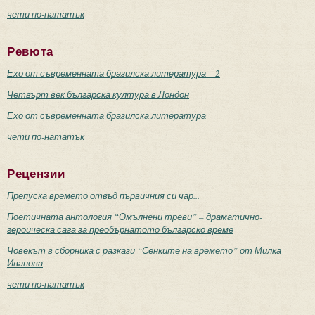
чети по-нататък
Ревюта
Ехо от съвременната бразилска литература – 2
Четвърт век българска култура в Лондон
Ехо от съвременната бразилска литература
чети по-нататък
Рецензии
Препуска времето отвъд първичния си чар...
Поетичната антология “Омълнени треви” – драматично-
героическа сага за преобърнатото българско време
Човекът в сборника с разкази “Сенките на времето” от Милка
Иванова
чети по-нататък