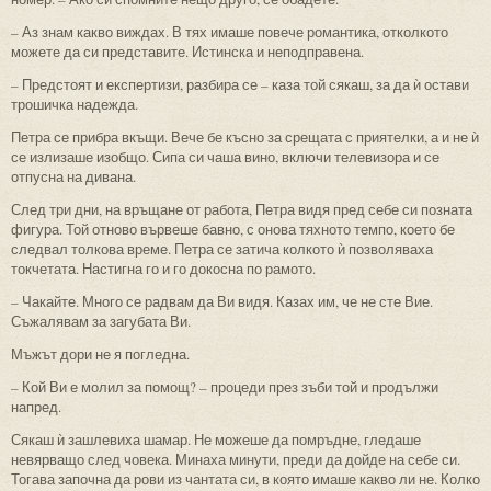
– Аз знам какво виждах. В тях имаше повече романтика, отколкото
можете да си представите. Истинска и неподправена.
– Предстоят и експертизи, разбира се – каза той сякаш, за да ѝ остави
трошичка надежда.
Петра се прибра вкъщи. Вече бе късно за срещата с приятелки, а и не ѝ
се излизаше изобщо. Сипа си чаша вино, включи телевизора и се
отпусна на дивана.
След три дни, на връщане от работа, Петра видя пред себе си позната
фигура. Той отново вървеше бавно, с онова тяхното темпо, което бе
следвал толкова време. Петра се затича колкото ѝ позволяваха
токчетата. Настигна го и го докосна по рамото.
– Чакайте. Много се радвам да Ви видя. Казах им, че не сте Вие.
Съжалявам за загубата Ви.
Мъжът дори не я погледна.
– Кой Ви е молил за помощ? – процеди през зъби той и продължи
напред.
Сякаш ѝ зашлевиха шамар. Не можеше да помръдне, гледаше
невярващо след човека. Минаха минути, преди да дойде на себе си.
Тогава започна да рови из чантата си, в която имаше какво ли не. Колко