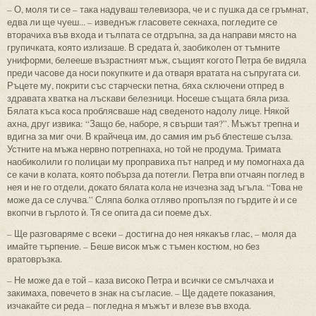
– О, моля ти се – така надуваш телевизора, че и с пушка да се гръмнат,
едва ли ще чуеш... – изведнъж гласовете секнаха, погледите се
вторачиха във входа и тълпата се отдръпна, за да направи място на
групичката, която излизаше. В средата ѝ, заобиколен от тъмните
униформи, белееше възрастният мъж, същият когото Петра бе видяла
преди часове да носи покупките и да отваря вратата на съпругата си.
Ръцете му, покрити със старчески петна, бяха сключени отпред в
здравата хватка на лъскави белезници. Носеше същата бяла риза.
Бялата къса коса проблясваше над сведеното надолу лице. Някой
ахна, друг извика: “Защо бе, наборе, я свърши тая?”. Мъжът трепна и
вдигна за миг очи. В крайчеца им, до самия им ръб блестеше сълза.
Устните на мъжа нервно потрепнаха, но той не продума. Тримата
наобиколили го полицаи му проправиха път напред и му помогнаха да
се качи в колата, която побърза да потегли. Петра впи отчаян поглед в
нея и не го отдели, докато бялата кола не изчезна зад ъгъла. “Това не
може да се случва.” Сляпа болка отляво пропълзя по гърдите ѝ и се
вкопчи в гърлото ѝ. Тя се опита да си поеме дъх.
– Ще разговаряме с всеки – достигна до нея някакъв глас, – моля да
имайте търпение. – Беше висок мъж с тъмен костюм, но без
вратовръзка.
– Не може да е той – каза високо Петра и всички се смълчаха и
закимаха, повечето в знак на съгласие. – Ще дадете показания,
изчакайте си реда – погледна я мъжът и влезе във входа.