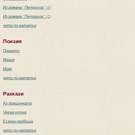
Из романа “Петрихор” (1)
Из романа “Петрихор” (2)
чети по-нататък
Поезия
Планети
Магия
Икар
чети по-нататък
Разкази
Аз прашинката
Черна котка
Есенни гробища
чети по-нататък