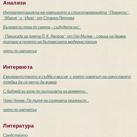
Анализи
Интерпретацията на човешкото в стихотворенията “Планети”,
“Магия” и “Икар” от Станка Пенчева
Български пера по света – събудете ни!..
“Панихида за поета П. К. Яворов” от Гео Милев – среща на двама
титани в полето на българската модерна поезия
чети по-нататък
Интервюта
Емигрантството е съдба и мисия, с която човекът на изкуството
трябва да се научи да живее
С библейски взор по пътищата на времето...
Чони Чонев: По пътя на солената реалност...
чети по-нататък
Литература
Средството