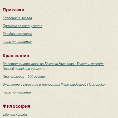
Приказки
Коледната звезда
Приказка за светулката
За една песъчинка
чети по-нататък
Краезнание
За летописната книга на Божанка Николова “Тракия – легенда.
Поглед назад във времето”
Иван Богоров – 200 години
Златното съкровище и крепостта Фармакида край Приморско
чети по-нататък
Философия
Един на хиляда