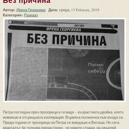
Без причина
Автор:
Дата:
Ирена Георгиева
сряда, 13 February, 2019
Категория:
Разкази
Петра погледна през прозореца и ги видя – възрастната двойка, която
живееше в отсрещната кооперация. Вървяха полекичка към входа си.
Преди години от прозореца на Петра се виждаше и Витоша. Но сега
кварталът бе толкова презастроен , че новите сгради, на хвърлей