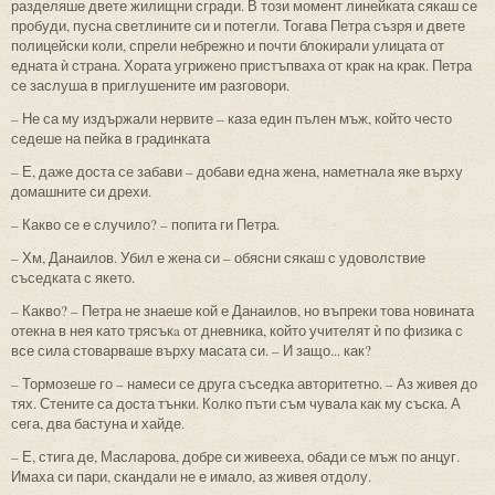
разделяше двете жилищни сгради. В този момент линейката сякаш се
пробуди, пусна светлините си и потегли. Тогава Петра съзря и двете
полицейски коли, спрели небрежно и почти блокирали улицата от
едната ѝ страна. Хората угрижено пристъпваха от крак на крак. Петра
се заслуша в приглушените им разговори.
– Не са му издържали нервите – каза един пълен мъж, който често
седеше на пейка в градинката
– Е, даже доста се забави – добави една жена, наметнала яке върху
домашните си дрехи.
– Какво се е случило? – попита ги Петра.
– Хм, Данаилов. Убил е жена си – обясни сякаш с удоволствие
съседката с якето.
– Какво? – Петра не знаеше кой е Данаилов, но въпреки това новината
отекна в нея като трясъкa от дневника, който учителят ѝ по физика с
все сила стоварваше върху масата си. – И защо... как?
– Тормозеше го – намеси се друга съседка авторитетно. – Аз живея до
тях. Стените са доста тънки. Колко пъти съм чувала как му съска. А
сега, два бастуна и хайде.
– Е, стига де, Масларова, добре си живееха, обади се мъж по анцуг.
Имаха си пари, скандали не е имало, аз живея отдолу.