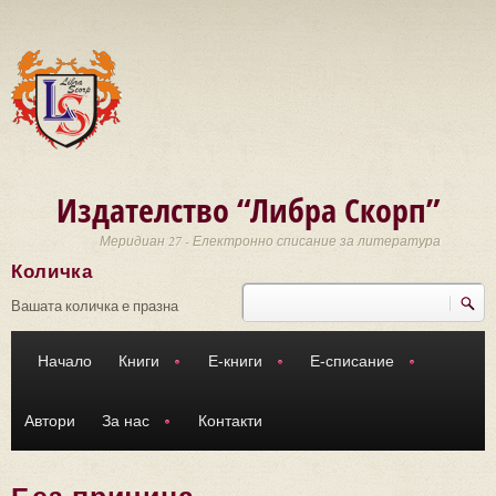
Премини към основното съдържание
Издателство “Либра Скорп”
Меридиан 27 - Електронно списание за литература
Количка
Търси
Форма за търсене
Вашата количка е празна
Начало
Книги
Е-книги
Е-списание
Автори
За нас
Контакти