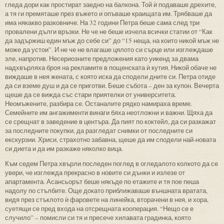
гледа дори как простират заедно на балкона. Той ѝ подаваше дрехите,
а тя ги премяташе през въжето и опъваше краищата им. Трябваше да
има някакво разковниче. На 32 години Петра беше сама след три
провалени дълги връзки. Не че не беше изчела всички статии от “Как
да задържиш един мъж до себе си” до “15 неща, на които никой мъж не
може да устои”. И не че не влагаше цялото си сърце или изглеждаше
зле, напротив. Несериозните предложения като уикенд за двама
надхвърляха броя на рекламите в пощенската ѝ кутия. Никой обаче не
виждаше в нея жената, с която иска да сподели дните си. Петра отиде
да си вземе душ и да се приготви. Беше събота – ден за купон. Вечерта
щеше да се вижда със стари приятелки от университета.
Неомъжените, разбира се. Останалите рядко намираха време.
Семейните им ангажименти винаги бяха неотложни и важни. Щяха да
се срещнат в заведение в центъра. Да пият по коктейл, да си разкажат
за последните покупки, да разгледат снимки от последните си
екскурзии. Хриси, страхотно забавна, щеше да им сподели най-новата
си диета и да им разкаже няколко вица.
Към седем Петра хвърли последен поглед в огледалото колкото да се
увери, че изглежда прекрасно в новите си дънки и излезе от
апартамента. Асансьорът беше някъде по етажите и тя пое пеша
надолу по стълбите. Още докато приближаваше външната вратата,
видя през стъклото ѝ фаровете на линейка, вторачени в нея, и хора,
суетящи се пред входа на отсрещната кооперация. “Нещо се е
случило” – помисли си тя и пресече хилавата градинка, която