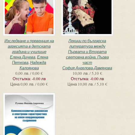
Изследване и превенция на
Лекции по българска
агресията в детската
литература между
градина и училище
Първата и Втората
Елена Дичева
,
Елена
световна война. Първа
Петкова
,
Надежда
част
Калоянова
София Ангелова-Дамянова
0,00 лв. / 0,00 €
10,00 лв. / 5,10 €
Отстъпка:
-0.00 лв
Отстъпка:
-0.00 лв
Цена
0,00 лв. / 0,00 €
Цена
10,00 лв. / 5,10 €