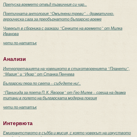
Препуска времето отвъд първичния си чар...
Поетичната антология “Омълнени треви” – драматично-
героическа сага за преобърнатото българско време
Човекът в сборника с разкази “Сенките на времето” от Милка
Иванова
чети по-нататък
Анализи
Интерпретацията на човешкото в стихотворенията “Планети”,
“Магия” и “Икар” от Станка Пенчева
Български пера по света – събудете ни!..
“Панихида за поета П. К. Яворов” от Гео Милев – среща на двама
титани в полето на българската модерна поезия
чети по-нататък
Интервюта
Емигрантството е съдба и мисия, с която човекът на изкуството