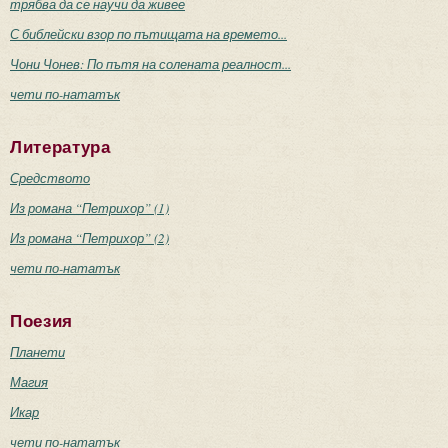
трябва да се научи да живее
С библейски взор по пътищата на времето...
Чони Чонев: По пътя на солената реалност...
чети по-нататък
Литература
Средството
Из романа “Петрихор” (1)
Из романа “Петрихор” (2)
чети по-нататък
Поезия
Планети
Магия
Икар
чети по-нататък