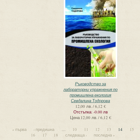
Ръководство за
лабораторни упражнения по
промишлена екология
Севдалина Тодорова
12,00 лв. / 6,12 €
Отстъпка:
-0.00 лв
Цена
12,00 лв. / 6,12 €
« първа
‹ предишна
…
10
11
12
13
14
15
16
17
18
следваща ›
последна »