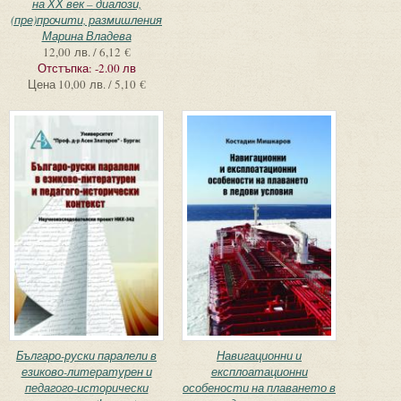
на ХХ век – диалози,
(пре)прочити, размишления
Марина Владева
12,00 лв. / 6,12 €
Отстъпка:
-2.00 лв
Цена
10,00 лв. / 5,10 €
Българо-руски паралели в
Навигационни и
езиково-литературен и
експлоатационни
педагого-исторически
особености на плаването в