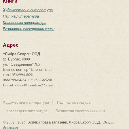
Книги
Художествена литература
Научна литература
Краеведска литература
Безплатни електронни книги
Адрес
“Либра Скорп” ООД
гр. Бургас, 8000
ул. “Съединение” №5
Бизнес център “Елена”, ет. 4
тел.: 056/994-809;
088/799-64-34; 089/837-85-50
E-mail: office@meridian27.com
Художествена литература
Научна литература
Краеведска литература
Безплатни електронни книги
© 2002 - 2026. Всички права запазени. Либра Скорп ООД. |
Drupal
developer