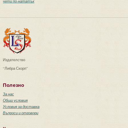
чети по-нататък
Издателство
“Либра Скорп”
Полезно
За нас
Общи условия
Условия за доставка
Въпроси и отговори