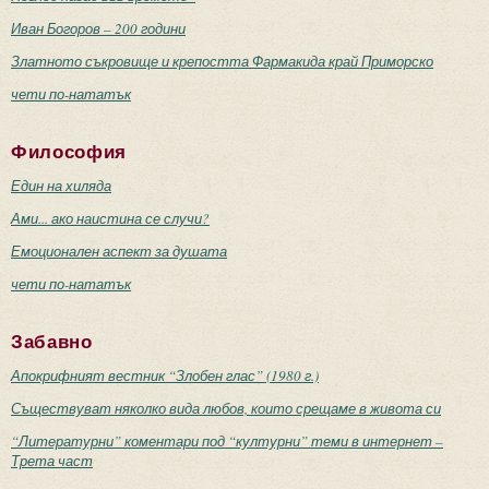
Иван Богоров – 200 години
Златното съкровище и крепостта Фармакида край Приморско
чети по-нататък
Философия
Един на хиляда
Ами... ако наистина се случи?
Емоционален аспект за душата
чети по-нататък
Забавно
Апокрифният вестник “Злобен глас” (1980 г.)
Съществуват няколко вида любов, които срещаме в живота си
“Литературни” коментари под “културни” теми в интернет –
Трета част