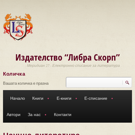
Премини към основното съдържание
Издателство “Либра Скорп”
Меридиан 27 - Електронно списание за литература
Количка
Търси
Форма за търсене
Вашата количка е празна
Начало
Книги
Е-книги
Е-списание
Автори
За нас
Контакти