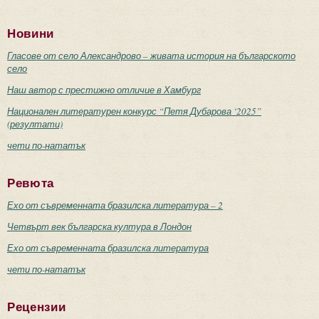
Новини
Гласове от село Александрово – живата история на българското
село
Наш автор с престижно отличие в Хамбург
Национален литературен конкурс “Петя Дубарова ‘2025”
(резултати)
чети по-нататък
Ревюта
Ехо от съвременната бразилска литература – 2
Четвърт век българска култура в Лондон
Ехо от съвременната бразилска литература
чети по-нататък
Рецензии