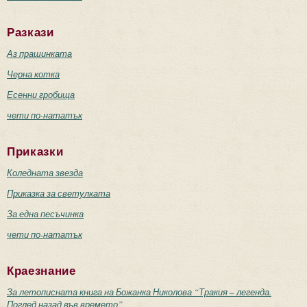
Разкази
Аз прашинката
Черна котка
Есенни гробища
чети по-нататък
Приказки
Коледната звезда
Приказка за светулката
За една песъчинка
чети по-нататък
Краезнание
За летописната книга на Божанка Николова “Тракия – легенда.
Поглед назад във времето”