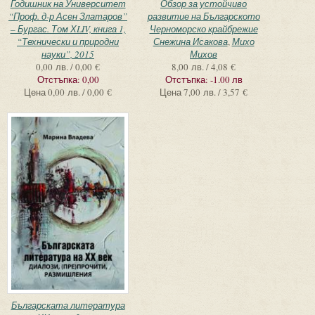
Годишник на Университет
Обзор за устойчиво
“Проф. д-р Асен Златаров”
развитие на Българското
– Бургас. Том ХLIV, книга 1,
Черноморско крайбрежие
“Технически и природни
Снежина Исакова
,
Михо
науки”, 2015
Михов
0,00 лв. / 0,00 €
8,00 лв. / 4,08 €
Отстъпка:
0,00
Отстъпка:
-1.00 лв
Цена
0,00 лв. / 0,00 €
Цена
7,00 лв. / 3,57 €
Българската литература