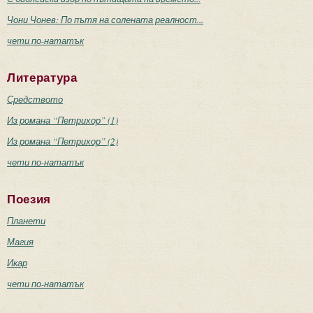
Чони Чонев: По пътя на солената реалност...
чети по-нататък
Литература
Средството
Из романа “Петрихор” (1)
Из романа “Петрихор” (2)
чети по-нататък
Поезия
Планети
Магия
Икар
чети по-нататък