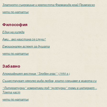
Златното съкровище и крепостта Фармакида край Приморско
чети по-нататък
Философия
Един на хиляда
Ами... ако наистина се случи?
Емоционален аспект за душата
чети по-нататък
Забавно
Апокрифният вестник “Злобен глас” (1980 г.)
Съществуват няколко вида любов, които срещаме в живота си
“Литературни” коментари под “културни” теми в интернет –
Трета част
чети по-нататък