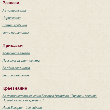
Разкази
Аз прашинката
Черна котка
Есенни гробища
чети по-нататък
Приказки
Коледната звезда
Приказка за светулката
За една песъчинка
чети по-нататък
Краезнание
За летописната книга на Божанка Николова “Тракия – легенда.
Поглед назад във времето”
Иван Богоров – 200 години