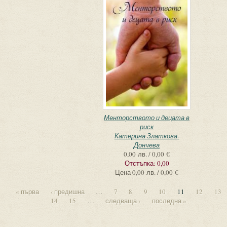
Менторството и децата в
риск
Катерина Златкова-
Дончева
0,00 лв. / 0,00 €
Отстъпка:
0,00
Цена
0,00 лв. / 0,00 €
« първа
‹ предишна
…
7
8
9
10
11
12
13
14
15
…
следваща ›
последна »