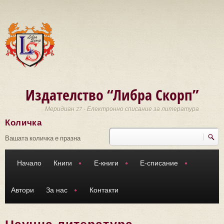
Премини към основното съдържание
Издателство “Либра Скорп”
Меридиан 27 - Електронно списание за литература
Количка
Търси
Форма за търсене
Вашата количка е празна
Начало
Книги
Е-книги
Е-списание
Автори
За нас
Контакти