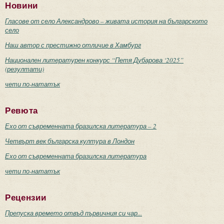
Новини
Гласове от село Александрово – живата история на българското
село
Наш автор с престижно отличие в Хамбург
Национален литературен конкурс “Петя Дубарова ‘2025”
(резултати)
чети по-нататък
Ревюта
Ехо от съвременната бразилска литература – 2
Четвърт век българска култура в Лондон
Ехо от съвременната бразилска литература
чети по-нататък
Рецензии
Препуска времето отвъд първичния си чар...