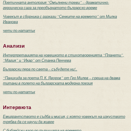
Поетичната антология “Омълнени треви” – драматично-
героическа сага за преобърнатото българско време
Човекът в сборника с разкази “Сенките на времето” от Милка
Иванова
чети по-нататък
Анализи
Интерпретацията на човешкото в стихотворенията “Планети”,
“Магия” и “Икар” от Станка Пенчева
Български пера по света – събудете ни!..
“Панихида за поета П. К. Яворов” от Гео Милев – среща на двама
титани в полето на българската модерна поезия
чети по-нататък
Интервюта
Емигрантството е съдба и мисия, с която човекът на изкуството
трябва да се научи да живее
С библейски взор по пътищата на времето...