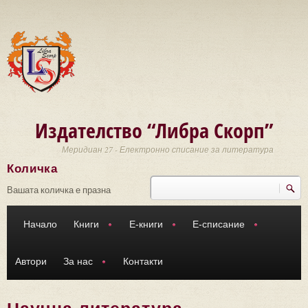
Премини към основното съдържание
Издателство “Либра Скорп”
Меридиан 27 - Електронно списание за литература
Количка
Търси
Форма за търсене
Вашата количка е празна
Начало
Книги
Е-книги
Е-списание
Автори
За нас
Контакти