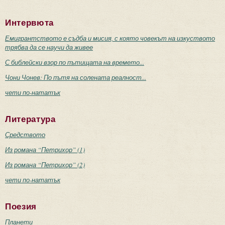
Интервюта
Емигрантството е съдба и мисия, с която човекът на изкуството
трябва да се научи да живее
С библейски взор по пътищата на времето...
Чони Чонев: По пътя на солената реалност...
чети по-нататък
Литература
Средството
Из романа “Петрихор” (1)
Из романа “Петрихор” (2)
чети по-нататък
Поезия
Планети