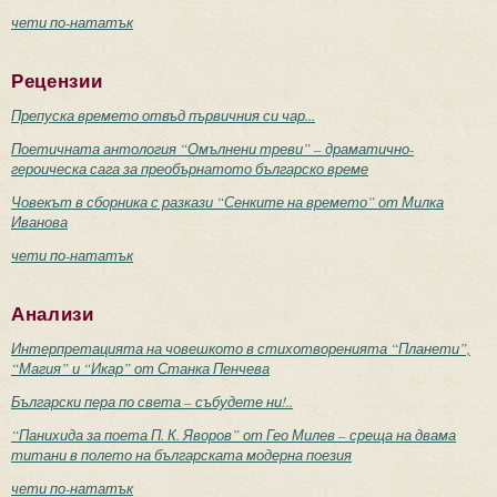
чети по-нататък
Рецензии
Препуска времето отвъд първичния си чар...
Поетичната антология “Омълнени треви” – драматично-
героическа сага за преобърнатото българско време
Човекът в сборника с разкази “Сенките на времето” от Милка
Иванова
чети по-нататък
Анализи
Интерпретацията на човешкото в стихотворенията “Планети”,
“Магия” и “Икар” от Станка Пенчева
Български пера по света – събудете ни!..
“Панихида за поета П. К. Яворов” от Гео Милев – среща на двама
титани в полето на българската модерна поезия
чети по-нататък