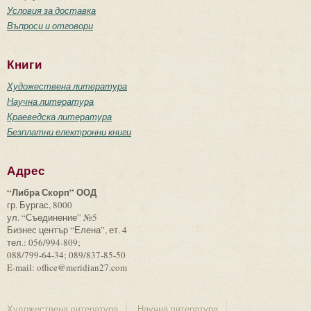
Условия за доставка
Въпроси и отговори
Книги
Художествена литература
Научна литература
Краеведска литература
Безплатни електронни книги
Адрес
“Либра Скорп” ООД
гр. Бургас, 8000
ул. “Съединение” №5
Бизнес център “Елена”, ет. 4
тел.: 056/994-809;
088/799-64-34; 089/837-85-50
E-mail: office@meridian27.com
Художествена литература
Научна литература