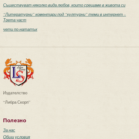
Съществуват няколко вида любов, които срещаме в живота си
“Литературни” коментари под “културни” теми в интернет –
Трета част
чети по-нататък
Издателство
“Либра Скорп”
Полезно
За нас
Общи условия