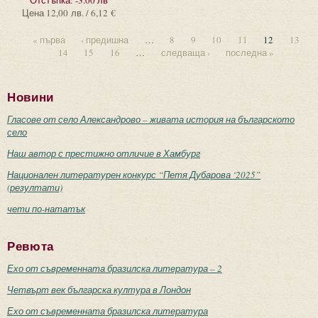
Отстъпка:
-3.00 лв
Цена
12,00 лв. / 6,12 €
« първа
‹ предишна
…
8
9
10
11
12
13
14
15
16
…
следваща ›
последна »
Новини
Гласове от село Александрово – живата история на българското
село
Наш автор с престижно отличие в Хамбург
Национален литературен конкурс “Петя Дубарова ‘2025”
(резултати)
чети по-нататък
Ревюта
Ехо от съвременната бразилска литература – 2
Четвърт век българска култура в Лондон
Ехо от съвременната бразилска литература