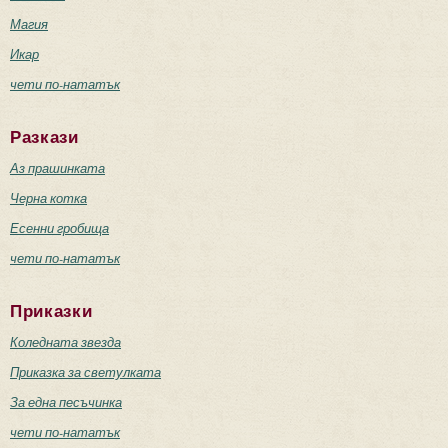
Магия
Икар
чети по-нататък
Разкази
Аз прашинката
Черна котка
Есенни гробища
чети по-нататък
Приказки
Коледната звезда
Приказка за светулката
За една песъчинка
чети по-нататък