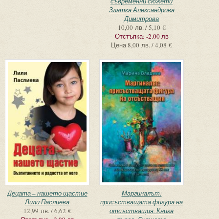
съвременни сюжети
Златка Александрова
Димитрова
10,00 лв. / 5,10 €
Отстъпка:
-2.00 лв
Цена
8,00 лв. / 4,08 €
Децата – нашето щастие
Маргиналът:
Лили Паслиева
присъстващата фигура на
12,99 лв. / 6,62 €
отсъстващия. Книга