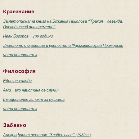
Краезнание
За летописната книга на Божанка Николова “Тракия – легенда.
Поглед назад във времето”
Иван Богоров – 200 години
Златното съкровище и крепостта Фармакида край Приморско
чети по-нататък
Философия
Един на хиляда
Ами... ако наистина се случи?
Емоционален аспект за душата
чети по-нататък
Забавно
Апокрифният вестник “Злобен глас” (1980 г.)