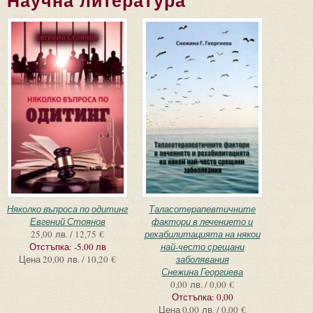
Научна литература
Страници
Няколко въпроса по одитинг
Таласотерапевтичните
Евгений Стоянов
фактори в лечението и
25,00 лв. / 12,75 €
рехабилитацията на някои
Отстъпка:
-5.00 лв
най-често срещани
Цена
20,00 лв. / 10,20 €
заболявания
Снежина Георгиева
0,00 лв. / 0,00 €
Отстъпка:
0,00
Цена
0,00 лв. / 0,00 €