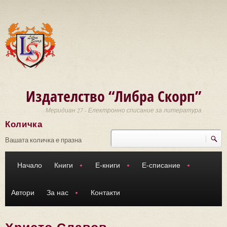
Премини към основното съдържание
Издателство “Либра Скорп”
Меридиан 27 - Електронно списание за литература
Количка
Търси
Форма за търсене
Вашата количка е празна
Начало
Книги
Е-книги
Е-списание
Автори
За нас
Контакти