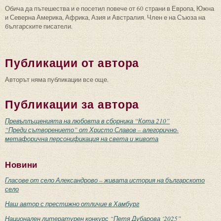
Обича да пътешества и е посетил повече от 60 страни в Европа, Южна
и Северна Америка, Африка, Азия и Австралия. Член е на Съюза на
българските писатели.
Публикации от автора
Авторът няма публикации все още.
Публикации за автора
Превъплъщенията на любовта в сборника “Кота 210”
“Преди сътворението” от Христо Славов – алегорично-
метафорична персонификация на света и живота
Новини
Гласове от село Александрово – живата история на българското
село
Наш автор с престижно отличие в Хамбург
Национален литературен конкурс “Петя Дубарова ‘2025”