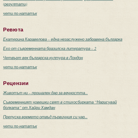
(резултати)
чети по-нататък
Ревюта
Екатерина Каравелова – една незаслужено забравена българка
Ехо от съвременната бразилска литература – 2
Четвърт век българска култура в Лондон
чети по-нататък
Рецензии
Животът ни – прощален дар за вечността...
Съвременният човешки свят в стихосбирката “Нарисувай
болката” от Хайри Хамдан
Препуска времето отвъд първичния си чар...
чети по-нататък