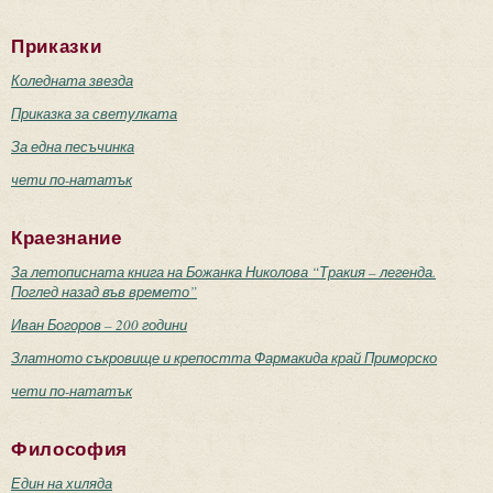
Приказки
Коледната звезда
Приказка за светулката
За една песъчинка
чети по-нататък
Краезнание
За летописната книга на Божанка Николова “Тракия – легенда.
Поглед назад във времето”
Иван Богоров – 200 години
Златното съкровище и крепостта Фармакида край Приморско
чети по-нататък
Философия
Един на хиляда