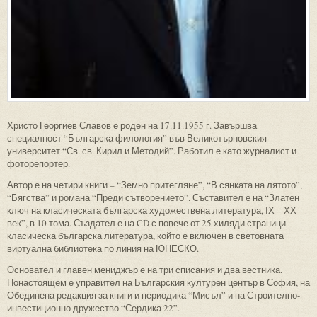
Христо Георгиев Славов е роден на 17.11.1955 г. Завършва
специалност “Българска филология” във Великотърновския
университет “Св. св. Кирил и Методий”. Работил е като журналист и
фоторепортер.
Автор е на четири книги – “Земно притегляне”, “В сянката на лятото”,
“Бягства” и романа “Преди сътворението”. Съставител е на “Златен
ключ на класическата българска художествена литература, ІХ – ХХ
век”, в 10 тома. Създател е на CD с повече от 25 хиляди страници
класическа българска литература, който е включен в световната
виртуална библиотека по линия на ЮНЕСКО.
Основател и главен мениджър е на три списания и два вестника.
Понастоящем е управител на Българския културен център в София, на
Обединена редакция за книги и периодика “Мисъл” и на Строително-
инвестиционно дружество “Сердика 22”.