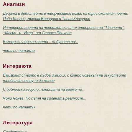
Анализи
Децата и детството в творческите визии на три поколения поети:
Пейо Яворов, Никола Вапцаров и Таньо Клисуров
Интерпретацията на човешкото в стихотворенията “Планети”,
“Магия” и “Икар” от Станка Пенчева
Български пера по света – събудете ни!..
чети по-нататък
Интервюта
Емигрантството е съдба и мисия, с която човекът на изкуството
трябва да се научи да живее
С библейски взор по пътищата на времето...
Чони Чонев: По пътя на солената реалност...
чети по-нататък
Литература
Средството