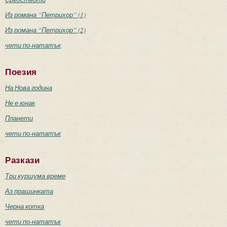
Из романа “Петрихор” (1)
Из романа “Петрихор” (2)
чети по-нататък
Поезия
На Нова година
Не е юнак
Планети
чети по-нататък
Разкази
Три куршума време
Аз прашинката
Черна котка
чети по-нататък