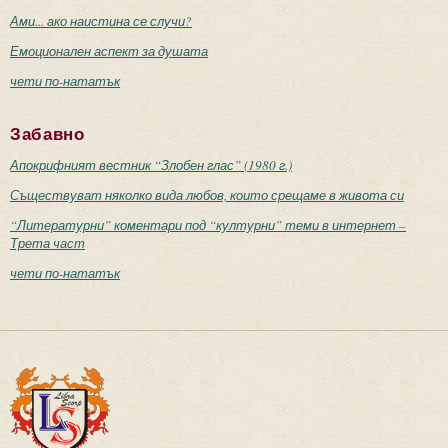
Ами... ако наистина се случи?
Емоционален аспект за душата
чети по-нататък
Забавно
Апокрифният вестник “Злобен глас” (1980 г.)
Съществуват няколко вида любов, които срещаме в живота си
“Литературни” коментари под “културни” теми в интернет –
Трета част
чети по-нататък