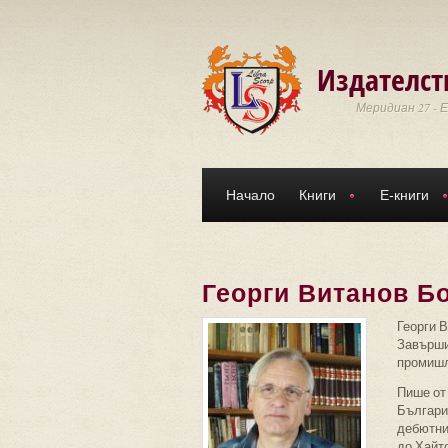
Премини към основното съдържание
Издателст
Меридиан 27 - 
Начало
Книги
Е-книги
Георги Витанов Бо
Георги В
Завърши
промишл
Пише от 
България
дебютни
до Хайт