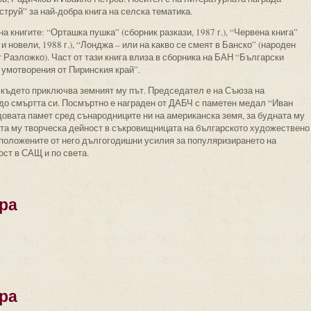
труй” за най-добра книга на селска тематика.
на книгите: “Орташка пушка” (сборник разкази, 1987 г.), “Червена книга”
 и новели, 1988 г.), “Лонджа – или на какво се смеят в Банско” (народен
 Разложко). Част от тази книга влиза в сборника на БАН “Български
 умотворения от Пиринския край”.
, където приключва земният му път. Председател е на Съюза на
 до смъртта си. Посмъртно е награден от ДАБЧ с паметен медал “Иван
довата памет сред сънародниците ни на американска земя, за будната му
ата му творческа дейност в съкровищницата на българското художествено
 положените от него дългогодишни усилия за популяризирането на
ост в САЩ и по света.
ра
ра