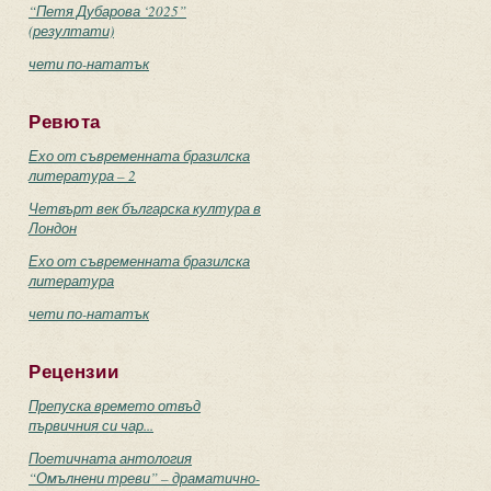
“Петя Дубарова ‘2025”
(резултати)
чети по-нататък
Ревюта
Ехо от съвременната бразилска
литература – 2
Четвърт век българска култура в
Лондон
Ехо от съвременната бразилска
литература
чети по-нататък
Рецензии
Препуска времето отвъд
първичния си чар...
Поетичната антология
“Омълнени треви” – драматично-