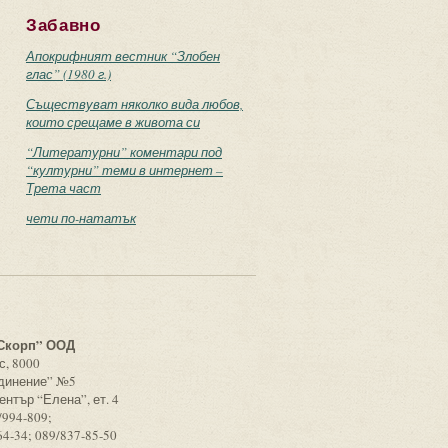
Забавно
Апокрифният вестник “Злобен
глас” (1980 г.)
Съществуват няколко вида любов,
които срещаме в живота си
“Литературни” коментари под
“културни” теми в интернет –
Трета част
чети по-нататък
с
Скорп” ООД
с, 8000
единение” №5
ентър “Елена”, ет. 4
/994-809;
64-34; 089/837-85-50