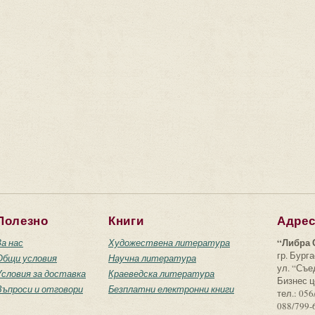
Полезно
Книги
Адре
“Либра 
За нас
Художествена литература
гр. Бурга
Общи условия
Научна литература
ул. “Съ
Условия за доставка
Краеведска литература
Бизнес ц
Въпроси и отговори
Безплатни електронни книги
тел.: 056
088/799-