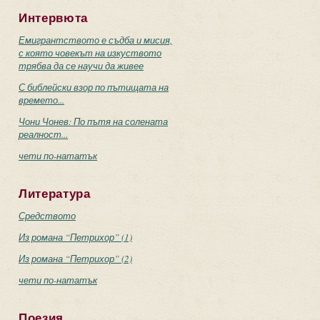
Интервюта
Емигрантството е съдба и мисия,
с която човекът на изкуството
трябва да се научи да живее
С библейски взор по пътищата на
времето...
Чони Чонев: По пътя на солената
реалност...
чети по-нататък
Литература
Средството
Из романа “Петрихор” (1)
Из романа “Петрихор” (2)
чети по-нататък
Поезия