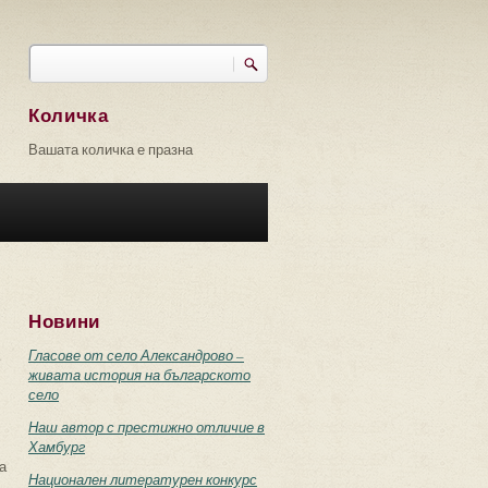
Търси
Форма за търсене
Количка
Вашата количка е празна
Новини
.
Гласове от село Александрово –
живата история на българското
село
Наш автор с престижно отличие в
Хамбург
а
Национален литературен конкурс