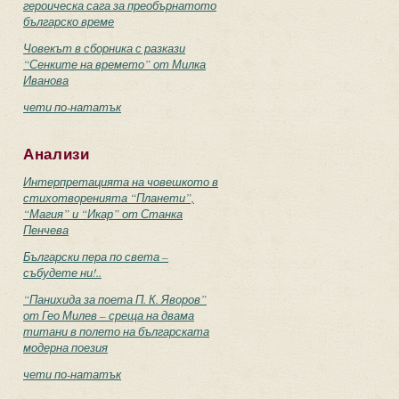
героическа сага за преобърнатото
българско време
Човекът в сборника с разкази
“Сенките на времето” от Милка
Иванова
чети по-нататък
Анализи
Интерпретацията на човешкото в
стихотворенията “Планети”,
“Магия” и “Икар” от Станка
Пенчева
Български пера по света –
събудете ни!..
“Панихида за поета П. К. Яворов”
от Гео Милев – среща на двама
титани в полето на българската
модерна поезия
чети по-нататък