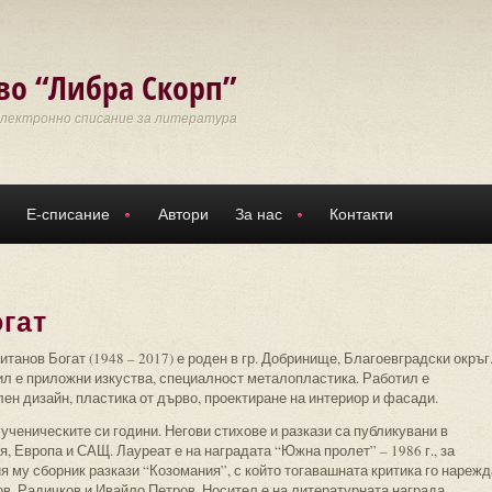
во “Либра Скорп”
Електронно списание за литература
Е-списание
Автори
За нас
Контакти
гат
итанов Богат (1948 – 2017) е роден в гр. Добринище, Благоевградски окръг
л е приложни изкуства, специалност металопластика. Работил е
ен дизайн, пластика от дърво, проектиране на интериор и фасади.
ученическите си години. Негови стихове и разкази са публикувани в
, Европа и САЩ. Лауреат е на наградата “Южна пролет” – 1986 г., за
я му сборник разкази “Козомания”, с който тогавашната критика го нарежд
ов, Радичков и Ивайло Петров. Носител е на литературната награда