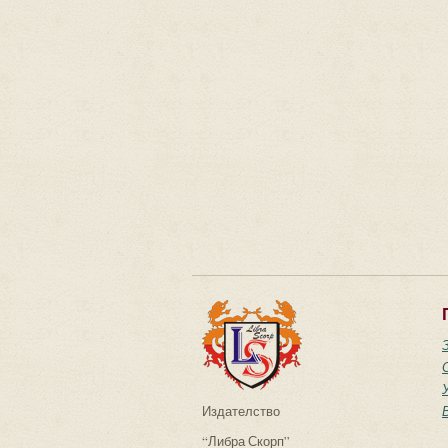
Издателство
“Либра Скорп”