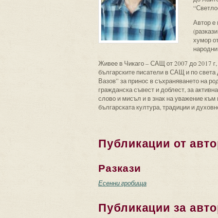
“Светлос
Автор е 
(разкази
хумор от
народни
Живее в Чикаго – САЩ от 2007 до 2017 г
българските писатели в САЩ и по света
Вазов” за принос в съхраняването на ро
гражданска съвест и доблест, за активн
слово и мисъл и в знак на уважение към
българската култура, традиции и духовн
Публикации от авто
Разкази
Есенни гробища
Публикации за авто