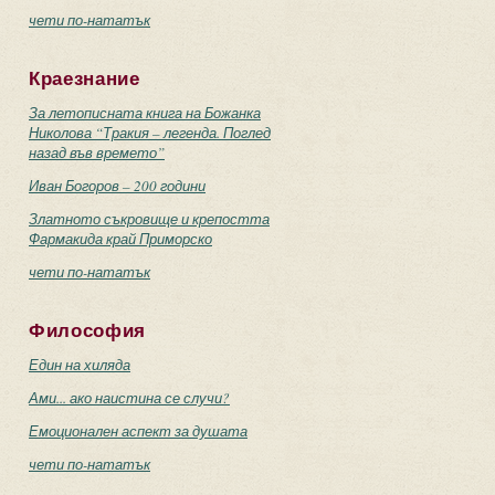
чети по-нататък
Краезнание
За летописната книга на Божанка
Николова “Тракия – легенда. Поглед
назад във времето”
Иван Богоров – 200 години
Златното съкровище и крепостта
Фармакида край Приморско
чети по-нататък
Философия
Един на хиляда
Ами... ако наистина се случи?
Емоционален аспект за душата
чети по-нататък