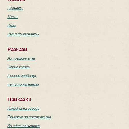
Планети
Магия
Икар
чети по-нататък
Разкази
Аз прашинката
Черна котка
Есенни гробища
чети по-нататък
Приказки
Коледната звезда
Приказка за светулката
За една песъчинка