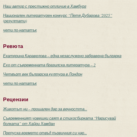
Наш автор с престижно отличие в Хамбург
Национален литературен конкурс “Петя Дубарова ‘2025”
(резултати)
чети по-нататък
Ревюта
Екатерина Каравелова – една незаслужено забравена българка
Ехо от съвременната бразилска литература – 2
Четвърт век българска култура в Лондон
чети по-нататък
Рецензии
Животът ни – прощален дар за вечността...
Съвременният човешки свят в стихосбирката “Нарисувай
болката” от Хайри Хамдан
Препуска времето отвъд първичния си чар...