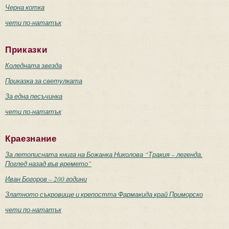
Черна котка
чети по-нататък
Приказки
Коледната звезда
Приказка за светулката
За една песъчинка
чети по-нататък
Краезнание
За летописната книга на Божанка Николова “Тракия – легенда.
Поглед назад във времето”
Иван Богоров – 200 години
Златното съкровище и крепостта Фармакида край Приморско
чети по-нататък