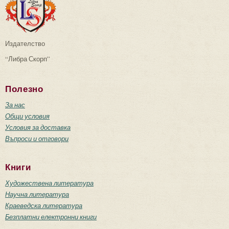
Издателство
“Либра Скорп”
Полезно
За нас
Общи условия
Условия за доставка
Въпроси и отговори
Книги
Художествена литература
Научна литература
Краеведска литература
Безплатни електронни книги