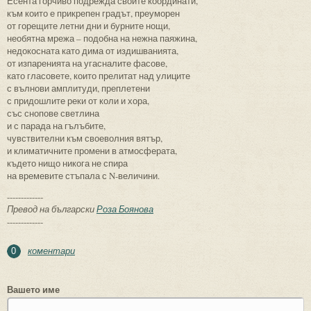
Есента горчиво подрежда своите координати,
към които е прикрепен градът, преуморен
от горещите летни дни и бурните нощи,
необятна мрежа – подобна на нежна паяжина,
недокосната като дима от издишванията,
от изпаренията на угасналите фасове,
като гласовете, които прелитат над улиците
с вълнови амплитуди, преплетени
с придошлите реки от коли и хора,
със снопове светлина
и с парада на гълъбите,
чувствителни към своеволния вятър,
и климатичните промени в атмосферата,
където нищо никога не спира
на времевите стъпала с N-величини.
-------------
Превод на български
Роза Боянова
-------------
коментари
0
Вашето име