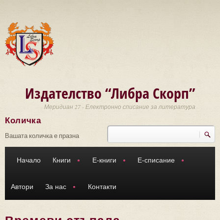
Премини към основното съдържание
Издателство “Либра Скорп”
Меридиан 27 - Електронно списание за литература
Количка
Търси
Форма за търсене
Вашата количка е празна
Начало
Книги
Е-книги
Е-списание
Автори
За нас
Контакти