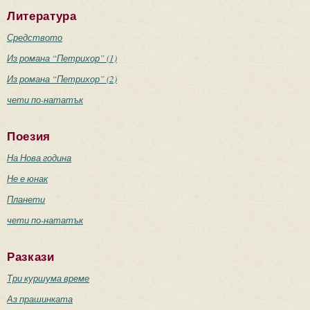
Литература
Средството
Из романа “Петрихор” (1)
Из романа “Петрихор” (2)
чети по-нататък
Поезия
На Нова година
Не е юнак
Планети
чети по-нататък
Разкази
Три куршума време
Аз прашинката