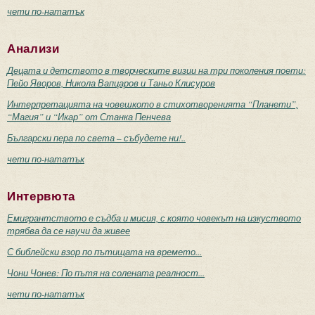
чети по-нататък
Анализи
Децата и детството в творческите визии на три поколения поети:
Пейо Яворов, Никола Вапцаров и Таньо Клисуров
Интерпретацията на човешкото в стихотворенията “Планети”,
“Магия” и “Икар” от Станка Пенчева
Български пера по света – събудете ни!..
чети по-нататък
Интервюта
Емигрантството е съдба и мисия, с която човекът на изкуството
трябва да се научи да живее
С библейски взор по пътищата на времето...
Чони Чонев: По пътя на солената реалност...
чети по-нататък