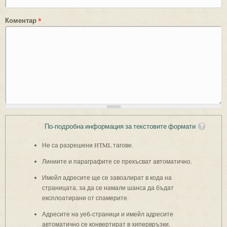
Коментар
*
По-подробна информация за текстовите формати
Не са разрешени HTML тагове.
Линиите и параграфите се прекъсват автоматично.
Имейл адресите ще се завоалират в кода на
страницата, за да се намали шанса да бъдат
експлоатирани от спамерите.
Адресите на уеб-страници и имейл адресите
автоматично се конвертират в хипервръзки.