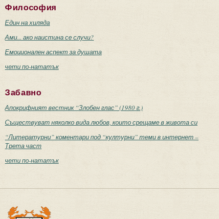
Философия
Един на хиляда
Ами... ако наистина се случи?
Емоционален аспект за душата
чети по-нататък
Забавно
Апокрифният вестник “Злобен глас” (1980 г.)
Съществуват няколко вида любов, които срещаме в живота си
“Литературни” коментари под “културни” теми в интернет –
Трета част
чети по-нататък