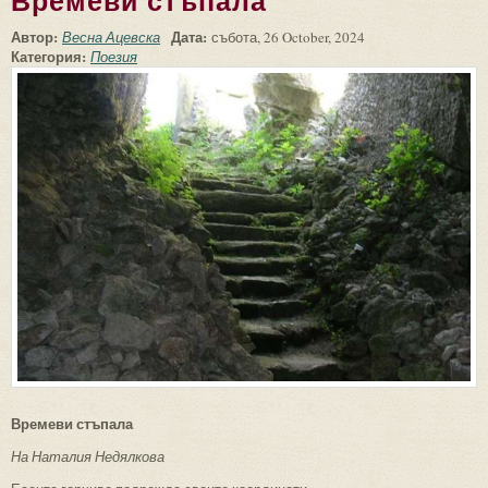
Времеви стъпала
Автор:
Дата:
Весна Ацевска
събота, 26 October, 2024
Категория:
Поезия
Времеви стъпала
На Наталия Недялкова