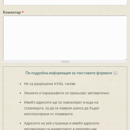
Коментар
*
По-подробна информация за текстовите формати
Не са разрешени HTML тагове.
Линиите и параграфите се прекъсват автоматично.
Имейл адресите ще се завоалират в кода на
страницата, за да се намали шанса да бъдат
експлоатирани от спамерите.
Адресите на уеб-страници и имейл адресите
автоматично се конвертират в хипервръзки.