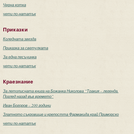
Черна котка
чети по-нататък
Приказки
Коледната звезда
Приказка за светулката
За една песъчинка
чети по-нататък
Краезнание
За летописната книга на Божанка Николова “Тракия – легенда.
Поглед назад във времето”
Иван Богоров – 200 години
Златното съкровище и крепостта Фармакида край Приморско
чети по-нататък