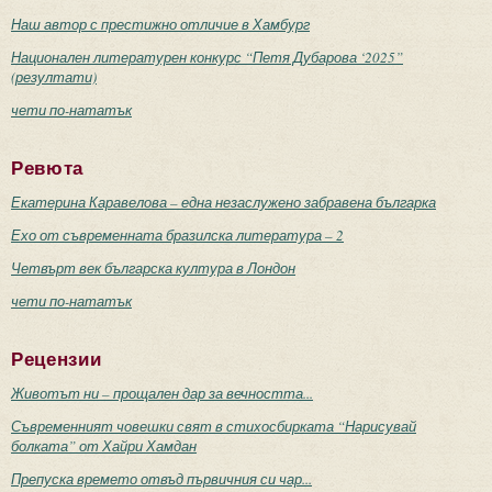
Наш автор с престижно отличие в Хамбург
Национален литературен конкурс “Петя Дубарова ‘2025”
(резултати)
чети по-нататък
Ревюта
Екатерина Каравелова – една незаслужено забравена българка
Ехо от съвременната бразилска литература – 2
Четвърт век българска култура в Лондон
чети по-нататък
Рецензии
Животът ни – прощален дар за вечността...
Съвременният човешки свят в стихосбирката “Нарисувай
болката” от Хайри Хамдан
Препуска времето отвъд първичния си чар...