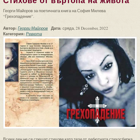
Стихове от въртопа на живота
Георги Майоров за поетичната книга на София Милева
“Грехопадение”.
Автор:
Дата:
Георги Майоров
сряда, 28 December, 2022
Категория:
Ревюта
Всеки ден не се срещат стихове като тези от дебютната стихосбирка