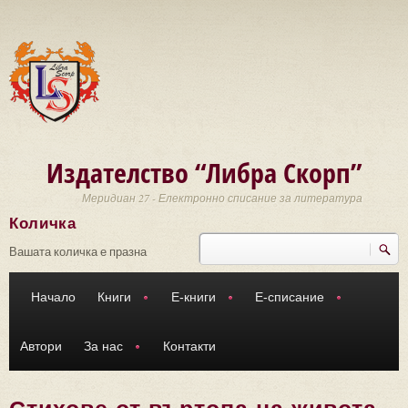
Премини към основното съдържание
Издателство “Либра Скорп”
Меридиан 27 - Електронно списание за литература
Количка
Търси
Форма за търсене
Вашата количка е празна
Начало
Книги
Е-книги
Е-списание
Автори
За нас
Контакти