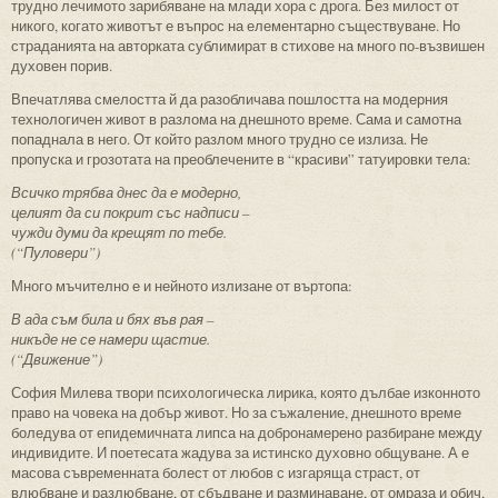
трудно лечимото зарибяване на млади хора с дрога. Без милост от
никого, когато животът е въпрос на елементарно съществуване. Но
страданията на авторката сублимират в стихове на много по-възвишен
духовен порив.
Впечатлява смелостта й да разобличава пошлостта на модерния
технологичен живот в разлома на днешното време. Сама и самотна
попаднала в него. От който разлом много трудно се излиза. Не
пропуска и грозотата на преоблечените в “красиви” татуировки тела:
Всичко трябва днес да е модерно,
целият да си покрит със надписи
–
чужди думи да крещят по тебе.
(“Пуловери”)
Много мъчително е и нейното излизане от въртопа:
В ада съм била и бях във рая –
никъде не се намери щастие.
(“Движение”)
София Милева твори психологическа лирика, която дълбае изконното
право на човека на добър живот. Но за съжаление, днешното време
боледува от епидемичната липса на добронамерено разбиране между
индивидите. И поетесата жадува за истинско духовно общуване. А е
масова съвременната болест от любов с изгаряща страст, от
влюбване и разлюбване, от сбъдване и разминаване, от омраза и обич,