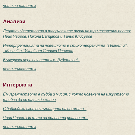
чети по-нататък
Анализи
Децата и детството в творческите визии на три поколения поети:
Пейо Яворов, Никола Вапцаров и Таньо Клисуров
Интерпретацията на човешкото в стихотворенията “Планети”,
“Магия” и “Икар” от Станка Пенчева
Български пера по света – събудете ни!..
чети по-нататък
Интервюта
Емигрантството е съдба и мисия, с която човекът на изкуството
трябва да се научи да живее
С библейски взор по пътищата на времето...
Чони Чонев: По пътя на солената реалност...
чети по-нататък