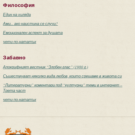
Философия
Един на хиляда
Ами... ако наистина се случи?
Емоционален аспект за душата
чети по-нататък
Забавно
Апокрифният вестник “Злобен глас” (1980 г.)
Съществуват няколко вида любов, които срещаме в живота си
“Литературни” коментари под “културни” теми в интернет –
Трета част
чети по-нататък