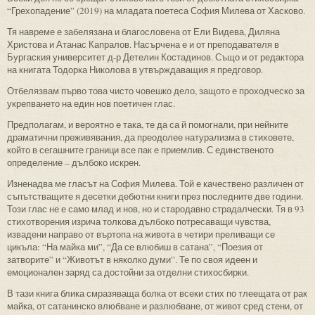
“Грехопадение” (2019) на младата поетеса София Милева от Хасково.
Тя навреме е забелязана и благословена от Ели Видева, Диляна
Христова и Атанас Капралов. Насърчена е и от преподавателя в
Бургаския университет д-р Детелин Костадинов. Също и от редактора
на книгата Тодорка Николова в утвърждаващия я предговор.
Отбелязвам първо това чисто човешко дело, защото е проходческо за
укрепването на един нов поетичен глас.
Предполагам, и вероятно е така, те да са й помогнали, при нейните
драматични преживявания, да преодолее натурализма в стиховете,
който в сегашните граници все пак е приемлив. С единственото
определение – дълбоко искрен.
Изненадва ме гласът на София Милева. Той е качествено различен от
съпътстващите я десетки дебютни книги през последните две години.
Този глас не е само млад и нов, но и стародавно страдалчески. Тя в 93
стихотворения изрича толкова дълбоко потресаващи чувства,
извадени направо от въртопа на живота в четири преливащи се
цикъла: “На майка ми”, “Да се влюбиш в сатана”, “Поезия от
затворите” и “Животът в няколко думи”. Те по своя идеен и
емоционален заряд са достойни за отделни стихосбирки.
В тази книга блика смразяваща болка от всеки стих по тлеещата от рак
майка, от сатанинско влюбване и разлюбване, от живот сред стени, от