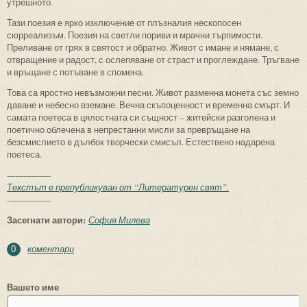
утрешното.
Тази поезия е ярко изключение от плъзналия нескопосен
сюрреализъм. Поезия на светли пориви и мрачни търпимости.
Преливане от грях в святост и обратно. Живот с имане и нямане, с
отвращение и радост, с ослепяване от страст и проглеждане. Тръгване
и връщане с потъване в спомена.
Това са яростно невъзможни песни. Живот разменна монета със земно
даване и небесно вземане. Вечна скъпоценност и временна смърт. И
самата поетеса в цялостната си същност – житейски разголена и
поетично облечена в непрестанни мисли за превръщане на
безсмислието в дълбок творчески смисъл. Естествено надарена
поетеса.
----------------
Текстът е препубликуван от “Литературен свят”.
----------------
Засегнати автори:
София Милева
коментари
0
Вашето име