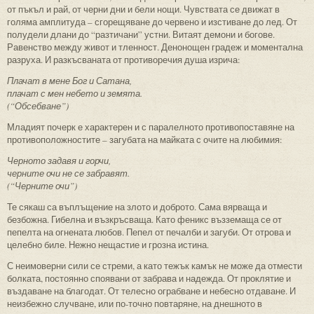
от пъкъл и рай, от черни дни и бели нощи. Чувствата се движат в
голяма амплитуда – сгорещяване до червено и изстиване до лед. От
полудели длани до “разтичани” устни. Витаят демони и богове.
Равенство между живот и тленност. Денонощен градеж и моментална
разруха. И разкъсваната от противоречия душа изрича:
Плачат в мене Бог и Сатана,
плачат с мен небето и земята.
(“Обсебване”)
Младият почерк е характерен и с паралелното противопоставяне на
противоположностите – загубата на майката с очите на любимия:
Черното задавя и горчи,
черните очи не се забравят.
(“Черните очи”)
Те сякаш са въплъщение на злото и доброто. Сама вярваща и
безбожна. Гибелна и възкръсваща. Като феникс възземаща се от
пепелта на огнената любов. Пепел от печалби и загуби. От отрова и
целебно биле. Нежно нещастие и грозна истина.
С неимоверни сили се стреми, а като тежък камък не може да отмести
болката, постоянно споявани от забрава и надежда. От проклятие и
въздаване на благодат. От телесно ограбване и небесно отдаване. И
неизбежно случване, или по-точно повтаряне, на днешното в