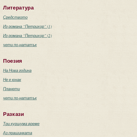
Литература
Средството
Из романа “Петрихор” (1)
Из романа “Петрихор” (2)
чети по-нататък
Поезия
На Нова година
Не е юнак
Планети
чети по-нататък
Разкази
Три куршума време
Аз прашинката