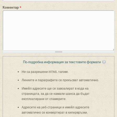
Коментар
*
По-подробна информация за текстовите формати
Не са разрешени HTML тагове.
Линиите и параграфите се прекъсват автоматично.
Имейл адресите ще се завоалират в кода на
страницата, за да се намали шанса да бъдат
експлоатирани от спамерите.
Адресите на уеб-страници и имейл адресите
автоматично се конвертират в хипервръзки.