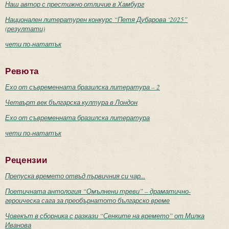
Наш автор с престижно отличие в Хамбург
Национален литературен конкурс “Петя Дубарова ‘2025”
(резултати)
чети по-нататък
Ревюта
Ехо от съвременната бразилска литература – 2
Четвърт век българска култура в Лондон
Ехо от съвременната бразилска литература
чети по-нататък
Рецензии
Препуска времето отвъд първичния си чар...
Поетичната антология “Омълнени треви” – драматично-
героическа сага за преобърнатото българско време
Човекът в сборника с разкази “Сенките на времето” от Милка
Иванова