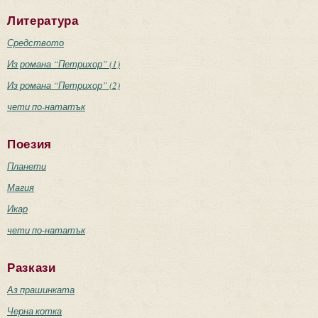
Литература
Средството
Из романа “Петрихор” (1)
Из романа “Петрихор” (2)
чети по-нататък
Поезия
Планети
Магия
Икар
чети по-нататък
Разкази
Аз прашинката
Черна котка