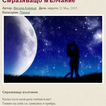
Смразяващо мълчание
Автор:
Дата:
Весела Алегрия
неделя, 21 May, 2023
Категория:
Поезия
Смразяващо мълчание
Колко пъти захвърли любовта ми?
Гневен на себе си, грижовно я прибра.