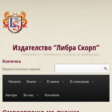
Премини към основното съдържание
Издателство “Либра Скорп”
Меридиан 27 - Електронно списание за литература
Количка
Търси
Форма за търсене
Вашата количка е празна
Начало
Книги
Е-книги
Е-списание
Автори
За нас
Контакти