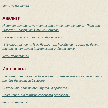
чети по-нататък
Анализи
Интерпретацията на човешкото в стихотворенията “Планети”,
“Магия” и “Икар” от Станка Пенчева
Български пера по света – събудете ни!..
“Панихида за поета П. К. Яворов” от Гео Милев – среща на двама
титани в полето на българската модерна поезия
чети по-нататък
Интервюта
Емигрантството е съдба и мисия, с която човекът на изкуството
трябва да се научи да живее
С библейски взор по пътищата на времето...
Чони Чонев: По пътя на солената реалност...
чети по-нататък