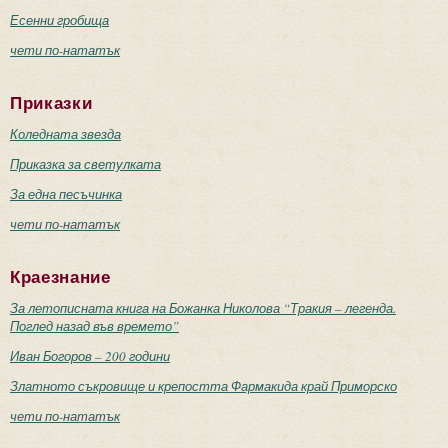
Есенни гробища
чети по-нататък
Приказки
Коледната звезда
Приказка за светулката
За една песъчинка
чети по-нататък
Краезнание
За летописната книга на Божанка Николова “Тракия – легенда.
Поглед назад във времето”
Иван Богоров – 200 години
Златното съкровище и крепостта Фармакида край Приморско
чети по-нататък