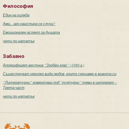
Философия
Един на хиляда
Ами... ако наистина се случи?
Емоционален аспект за душата
чети по-нататък
Забавно
Апокрифният вестник “Злобен глас” (1980 г.)
Съществуват няколко вида любов, които срещаме в живота си
“Литературни” коментари под “културни” теми в интернет –
Трета част
чети по-нататък