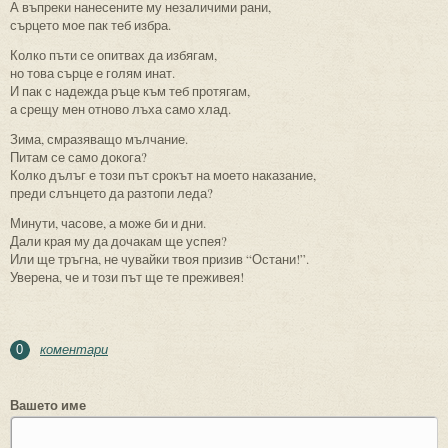
А въпреки нанесените му незаличими рани,
сърцето мое пак теб избра.
Колко пъти се опитвах да избягам,
но това сърце е голям инат.
И пак с надежда ръце към теб протягам,
а срещу мен отново лъха само хлад.
Зима, смразяващо мълчание.
Питам се само докога?
Колко дълъг е този път срокът на моето наказание,
преди слънцето да разтопи леда?
Минути, часове, а може би и дни.
Дали края му да дочакам ще успея?
Или ще тръгна, не чувайки твоя призив “Остани!”.
Уверена, че и този път ще те преживея!
коментари
0
Вашето име