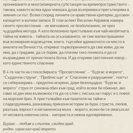
проникването в многоизмерната субстанция на времепространството –
такова, каквото всяка една човешка душа възприема и пресътворява в
земния си път. Всеки според личните си нравствени критерии, духовен
капацитет и волеви запаси. В този аспект Веселин Аврамов намира
своето просветление – не мигновено, не безболезнено, не чрез
чудодейна метода. А като болезнено пристъпване към най-необятната
тайна на живота – тайната на осъзнаването, че сме малки прашинки
във всемирния водовъртеж, които, търсейки адекватното си място в
аналите на Вечността, откриват първопричината да сме живи, да ни
има, да страдаме, да се борим, да плачем тихо понякога и да се
възраждаме от пречистената болка. И да открием светлинния извор –
като единственото спасение.
В 4-те части на стихосбирката “Просветление” – “Бургас и морето”,
“Сърдечни струни”, “Проблясъци” и “Спасение и разрушение”, поетът
се себеразкрива – пределно искрено, дори безпощадно. “Бургас и
морето” струи от синовна обич към град, който всеки би обикнал, ако
само за ден има възможността да се слее с писъка на гларус и с повея
на морския бриз. А пристъпвайки към пазителя на тайни и
сладкодумника, разказващ приказни истории за бури, страсти, любов,
разлъка, вярност и изгнаническа мъка – морето, всеки би се омагьосал
от неговата извечна сила – напориста и нежна едновременно.
Бургас – любим и слънчев, свиден град,
роден, израснал край морето.