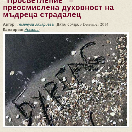
“Просветление” –
преосмислена духовност на
мъдреца страдалец
Автор:
Дата:
Теменуга Захариева
сряда, 3 December, 2014
Категория:
Ревюта