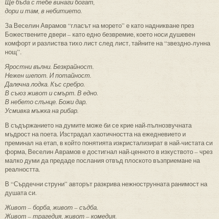
Ще бъда с тебе винаги богат,
дори и там, в небитието.
За Веселин Аврамов “гласът на морето” е като надникване през
Божествените двери – като едно безвремие, което носи душевен
комфорт и разлиства тихо лист след лист, тайните на “звездно-лунна
нощ”.
Яростни вълни. Безкрайност.
Нежен шепот. И потайност.
Далечна лодка. Къс сребро.
В съюз живот и смърт. В едно.
В небето слънце. Божи дар.
Усмивка мъжка на рибар.
В съдържанието на думите може би се крие най-пълнозвучната
мъдрост на поета. Изстрадал хаотичността на ежедневието и
преминал на етап, в който понятията изкристализират в най-чистата си
форма, Веселин Аврамов е достигнал най-ценното в изкуството – чрез
малко думи да предаде послания отвъд плоското възприемане на
реалността.
В “Сърдечни струни” авторът разкрива нежнострунната ранимост на
душата си.
Живот – борба, живот – съдба.
Живот – трагедия, живот – комедия.