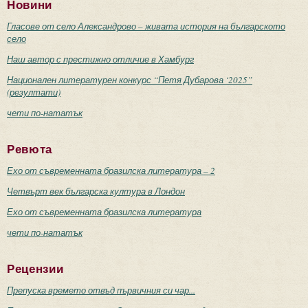
Новини
Гласове от село Александрово – живата история на българското
село
Наш автор с престижно отличие в Хамбург
Национален литературен конкурс “Петя Дубарова ‘2025”
(резултати)
чети по-нататък
Ревюта
Ехо от съвременната бразилска литература – 2
Четвърт век българска култура в Лондон
Ехо от съвременната бразилска литература
чети по-нататък
Рецензии
Препуска времето отвъд първичния си чар...