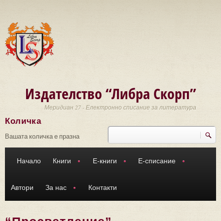
Премини към основното съдържание
Издателство “Либра Скорп”
Меридиан 27 - Електронно списание за литература
Количка
Търси
Форма за търсене
Вашата количка е празна
Начало
Книги
Е-книги
Е-списание
Автори
За нас
Контакти