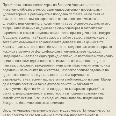
Прочитайки новата стихосбирка на Веселин Аврамов – поета с
инженерно образование, оставям едновременно и провокиран, и
удовлетворена. Провокацията е породена от факта, че по пътя на
самостоятелния път на израстване всеки човек се сблъсква –
случайно или кармично, с идентично на своето светоусещане, когато
вътрешните лъчения на душата се синхронизират и затрептяват
паралелно с тези на сродната по ментални признаци човешка натура.
А удовлетворена – тъй като в хаоса, в който съществуваме, където
тоталното объркване и ескалиращата девалвация на ценностите
бележат настъпателно своя безмилостен ход, все пак, като напориста
искрица в метежа от фалшифицирани понятия, живее надежда.
Надеждата – белязала едно привидно плахо, но вътрешно мотивирано
пристъпване към една нова (но не измислена!) реалност – където
чувства, отношения, въжделения, ментални и физически импулси са
подчинени на каноните на чистотата, безпрекословното отдаване на
идеята за непрестанно усъвършенстване и хармонично
взаимодействие с всички параметри на заобикалящия ни свят. Макар
да е трудно постижим такъв духовен пристан – закътан от
неминуемите бури на битието, пощаден от коварните “пръсти” на
скуката, индиферентността, инертността и пошлата трактовка на
житейските истини. А те не са еднозначни, нито пък подлежат на
безцветно безлично световъзприемане.
Веселин Аврамов несъмнено е един мъдър човек. Но неоценимостта
на мъдростта се състои именно в пътя към просветлението и