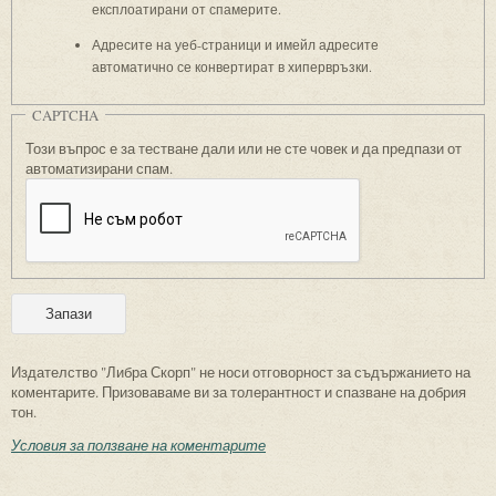
експлоатирани от спамерите.
Адресите на уеб-страници и имейл адресите
автоматично се конвертират в хипервръзки.
CAPTCHA
Този въпрос е за тестване дали или не сте човек и да предпази от
автоматизирани спам.
Издателство "Либра Скорп" не носи отговорност за съдържанието на
коментарите. Призоваваме ви за толерантност и спазване на добрия
тон.
Условия за ползване на коментарите