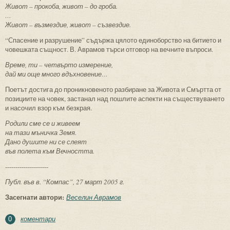
Живот – прокоба, живот – до гроба.
…
Живот – възмездие, живот – съзвездие.
“Спасение и разрушение” съдържа цялото единоборство на битието и
човешката същност. В. Аврамов търси отговор на вечните въпроси.
Време, ти – четвърто измерение,
дай ми още много вдъхновение…
Поетът достига до проникновеното разбиране за Живота и Смъртта от
позициите на човек, застанал над пошлите аспекти на съществуването
и насочил взор към безкрая.
Родили сме се и живеем
на тази мъничка Земя.
Дано душите ни се слеят
във полета към Вечността.
---------------------
Публ. във в. “Компас”, 27 март 2005 г.
Засегнати автори:
Веселин Аврамов
коментари
0