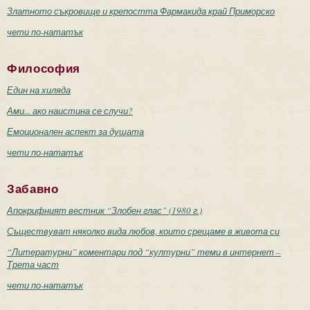
Златното съкровище и крепостта Фармакида край Приморско
чети по-нататък
Философия
Един на хиляда
Ами... ако наистина се случи?
Емоционален аспект за душата
чети по-нататък
Забавно
Апокрифният вестник “Злобен глас” (1980 г.)
Съществуват няколко вида любов, които срещаме в живота си
“Литературни” коментари под “културни” теми в интернет –
Трета част
чети по-нататък