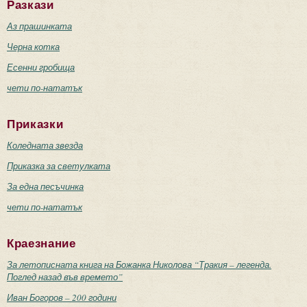
Разкази
Аз прашинката
Черна котка
Есенни гробища
чети по-нататък
Приказки
Коледната звезда
Приказка за светулката
За една песъчинка
чети по-нататък
Краезнание
За летописната книга на Божанка Николова “Тракия – легенда.
Поглед назад във времето”
Иван Богоров – 200 години