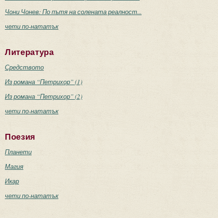
Чони Чонев: По пътя на солената реалност...
чети по-нататък
Литература
Средството
Из романа “Петрихор” (1)
Из романа “Петрихор” (2)
чети по-нататък
Поезия
Планети
Магия
Икар
чети по-нататък