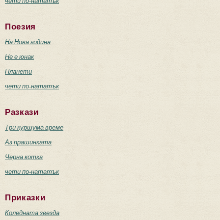
чети по-нататък
Поезия
На Нова година
Не е юнак
Планети
чети по-нататък
Разкази
Три куршума време
Аз прашинката
Черна котка
чети по-нататък
Приказки
Коледната звезда