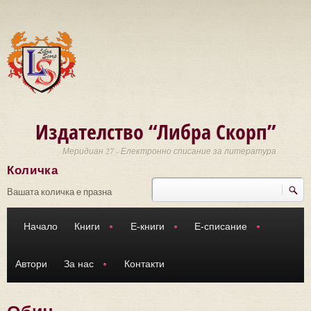
Премини към основното съдържание
Издателство “Либра Скорп”
Меридиан 27 - Електронно списание за литература
Количка
Търси
Форма за търсене
Вашата количка е празна
Начало
Книги
Е-книги
Е-списание
Автори
За нас
Контакти