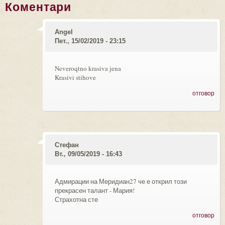
Коментари
Angel
Пет., 15/02/2019 - 23:15
Neveroqtno krasiva jena
Krasivi stihove
отговор
Стефан
Вт., 09/05/2019 - 16:43
Адмирации на Меридиан27 че е открил този
прекрасен талант - Мария!
Страхотна сте
отговор