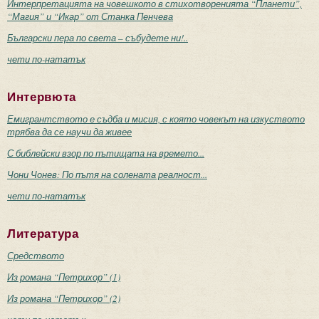
Интерпретацията на човешкото в стихотворенията “Планети”,
“Магия” и “Икар” от Станка Пенчева
Български пера по света – събудете ни!..
чети по-нататък
Интервюта
Емигрантството е съдба и мисия, с която човекът на изкуството
трябва да се научи да живее
С библейски взор по пътищата на времето...
Чони Чонев: По пътя на солената реалност...
чети по-нататък
Литература
Средството
Из романа “Петрихор” (1)
Из романа “Петрихор” (2)