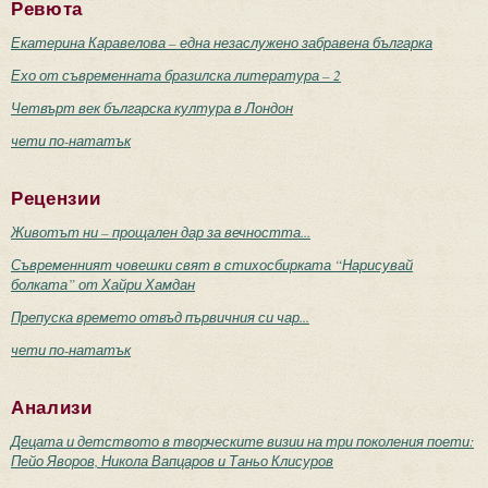
Ревюта
Екатерина Каравелова – една незаслужено забравена българка
Ехо от съвременната бразилска литература – 2
Четвърт век българска култура в Лондон
чети по-нататък
Рецензии
Животът ни – прощален дар за вечността...
Съвременният човешки свят в стихосбирката “Нарисувай
болката” от Хайри Хамдан
Препуска времето отвъд първичния си чар...
чети по-нататък
Анализи
Децата и детството в творческите визии на три поколения поети:
Пейо Яворов, Никола Вапцаров и Таньо Клисуров