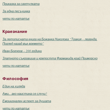
Приказка за светулката
За една песъчинка
чети по-нататък
Краезнание
За летописната книга на Божанка Николова “Тракия – легенда.
Поглед назад във времето”
Иван Богоров – 200 години
Златното съкровище и крепостта Фармакида край Приморско
чети по-нататък
Философия
Един на хиляда
Ами... ако наистина се случи?
Емоционален аспект за душата
чети по-нататък