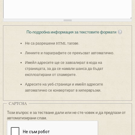
По-подробна информация за текстовите формати
Не са разрешени HTML тагове.
Линиите и параграфите се прекъсват автоматично.
Имейл адресите ще се завоалират в кода на
страницата, за да се намали шанса да бъдат
експлоатирани от спамерите.
Адресите на уеб-страници и имейл адресите
автоматично се конвертират в хипервръзки.
CAPTCHA
Този въпрос е за тестване дали или не сте човек и да предпази от
автоматизирани спам.