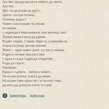
Ако бях звезда високо в небето да светя.
Ако бях...
Щях ли да искам аз друго...
Цветя, пъстри поляни...
Усмивки, радост.
Човек съм и искам ли, искам,
но нямам –
с надежда и вяра живея в този вехнещ свят...
Любов имам и мога да давам...
Вървя, падам, ставам, боря се, усмихвам се,
плача,тъгувам, желая, копнея...
Живот – един живот днес, а утре го нямам...
И други ли има така като мен
с една и съща съдба да споделям...
Къде да търся...
Намирам...
Една е съдбата – любов и живот...
Не искам всичко, а мога да имам...
Но искам само една част от всичко това –
да мога да докосна очите ти сини!
коментари
Коментар
3