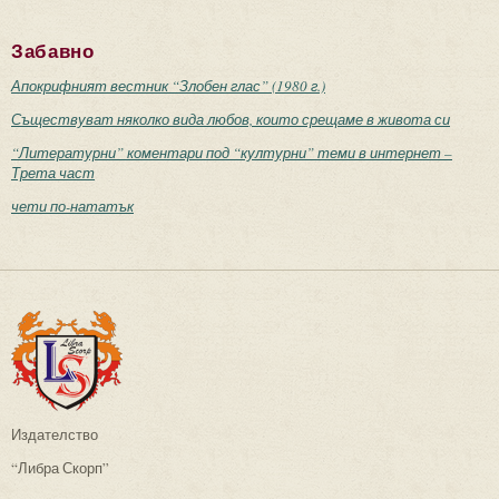
Забавно
Апокрифният вестник “Злобен глас” (1980 г.)
Съществуват няколко вида любов, които срещаме в живота си
“Литературни” коментари под “културни” теми в интернет –
Трета част
чети по-нататък
Издателство
“Либра Скорп”