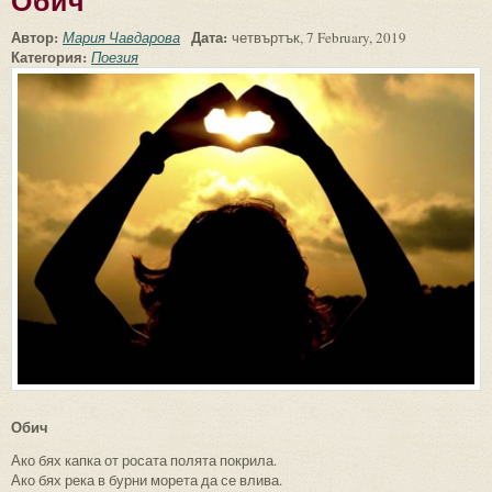
Обич
Автор:
Дата:
Мария Чавдарова
четвъртък, 7 February, 2019
Категория:
Поезия
Обич
Ако бях капка от росата полята покрила.
Ако бях река в бурни морета да се влива.