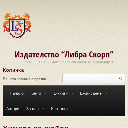
Премини към основното съдържание
Издателство “Либра Скорп”
Меридиан 27 - Електронно списание за литература
Количка
Търси
Форма за търсене
Вашата количка е празна
Начало
Книги
Е-книги
Е-списание
Автори
За нас
Контакти