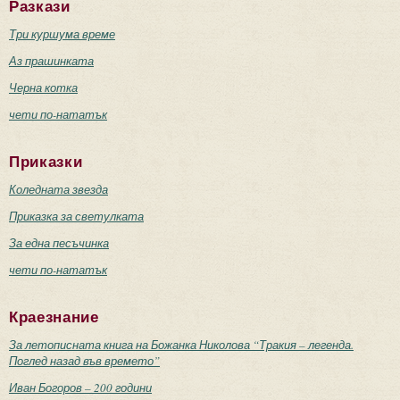
Разкази
Три куршума време
Аз прашинката
Черна котка
чети по-нататък
Приказки
Коледната звезда
Приказка за светулката
За една песъчинка
чети по-нататък
Краезнание
За летописната книга на Божанка Николова “Тракия – легенда.
Поглед назад във времето”
Иван Богоров – 200 години