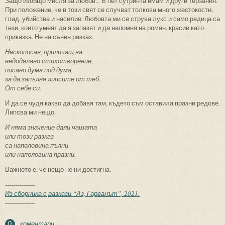
Защо изобщо мисля за любов... В пет сутринта имам и други терзания.
При положение, че в този свят се случват толкова много жестокости,
глад, убийства и насилие. Любовта ми се струва лукс и само редица са
тези, които умеят да я запазят и да напомня на роман, красив като
приказка. Не на сънен разказ.
Нескопосан, приличащ на
недодялано стихотворение,
писано дума под дума,
за да запълня липсите от теб.
От себе си.
И да се чудя какво да добавя там, където съм оставила празни редове.
Липсва ми нещо.
И няма значение дали чашата
или този разказ
са наполовина пълни
или наполовина празни.
Важното е, че нещо не ни достигна.
---------------
Из сборника с разкази “Аз, Гарванът”, 2021.
---------------
коментари
0