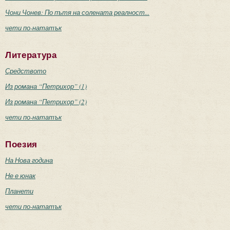
Чони Чонев: По пътя на солената реалност...
чети по-нататък
Литература
Средството
Из романа “Петрихор” (1)
Из романа “Петрихор” (2)
чети по-нататък
Поезия
На Нова година
Не е юнак
Планети
чети по-нататък