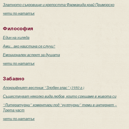
Златното съкровище и крепостта Фармакида край Приморско
чети по-нататък
Философия
Един на хиляда
Ами... ако наистина се случи?
Емоционален аспект за душата
чети по-нататък
Забавно
Апокрифният вестник “Злобен глас” (1980 г.)
Съществуват няколко вида любов, които срещаме в живота си
“Литературни” коментари под “културни” теми в интернет –
Трета част
чети по-нататък