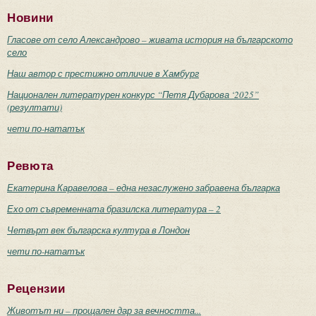
Новини
Гласове от село Александрово – живата история на българското
село
Наш автор с престижно отличие в Хамбург
Национален литературен конкурс “Петя Дубарова ‘2025”
(резултати)
чети по-нататък
Ревюта
Екатерина Каравелова – една незаслужено забравена българка
Ехо от съвременната бразилска литература – 2
Четвърт век българска култура в Лондон
чети по-нататък
Рецензии
Животът ни – прощален дар за вечността...