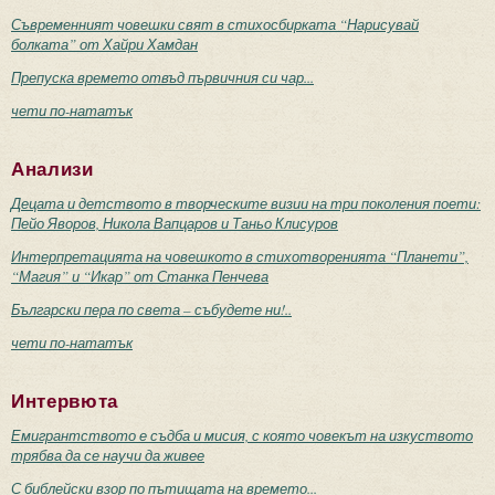
Съвременният човешки свят в стихосбирката “Нарисувай
болката” от Хайри Хамдан
Препуска времето отвъд първичния си чар...
чети по-нататък
Анализи
Децата и детството в творческите визии на три поколения поети:
Пейо Яворов, Никола Вапцаров и Таньо Клисуров
Интерпретацията на човешкото в стихотворенията “Планети”,
“Магия” и “Икар” от Станка Пенчева
Български пера по света – събудете ни!..
чети по-нататък
Интервюта
Емигрантството е съдба и мисия, с която човекът на изкуството
трябва да се научи да живее
С библейски взор по пътищата на времето...