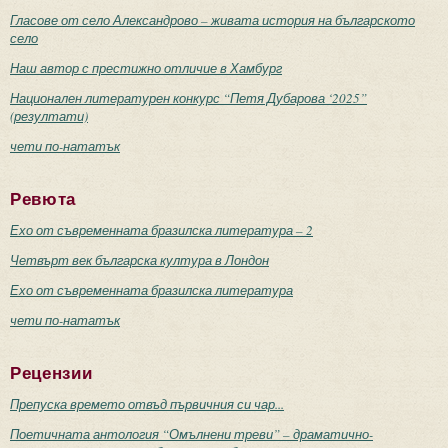
Гласове от село Александрово – живата история на българското
село
Наш автор с престижно отличие в Хамбург
Национален литературен конкурс “Петя Дубарова ‘2025”
(резултати)
чети по-нататък
Ревюта
Ехо от съвременната бразилска литература – 2
Четвърт век българска култура в Лондон
Ехо от съвременната бразилска литература
чети по-нататък
Рецензии
Препуска времето отвъд първичния си чар...
Поетичната антология “Омълнени треви” – драматично-