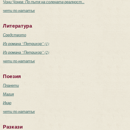
Чони Чонев: По пътя на солената реалност...
чети по-нататък
Литература
Средството
Из романа “Петрихор” (1)
Из романа “Петрихор” (2)
чети по-нататък
Поезия
Планети
Магия
Икар
чети по-нататък
Разкази