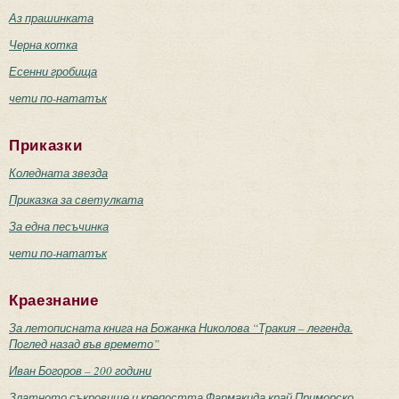
Аз прашинката
Черна котка
Есенни гробища
чети по-нататък
Приказки
Коледната звезда
Приказка за светулката
За една песъчинка
чети по-нататък
Краезнание
За летописната книга на Божанка Николова “Тракия – легенда.
Поглед назад във времето”
Иван Богоров – 200 години
Златното съкровище и крепостта Фармакида край Приморско