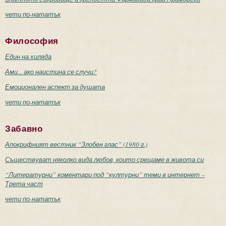
чети по-нататък
Философия
Един на хиляда
Ами... ако наистина се случи?
Емоционален аспект за душата
чети по-нататък
Забавно
Апокрифният вестник “Злобен глас” (1980 г.)
Съществуват няколко вида любов, които срещаме в живота си
“Литературни” коментари под “културни” теми в интернет –
Трета част
чети по-нататък