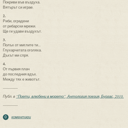
Покриви във въздуха.
Вятърът си играе.
2.
Риби, оградени
от рибарски мрежи.
Ще ги удави въздухът.
3.
Полъх от миглите ти...
Глухарчетата оголяха.
Дъхът ми спря.
4.
От първия плач
до последния вдъх.
Между тях е животът.
-------------
Публ. в
“Поети, влюбени в морето”, Антология поезия, Бургас, 2010.
-------------
коментари
0