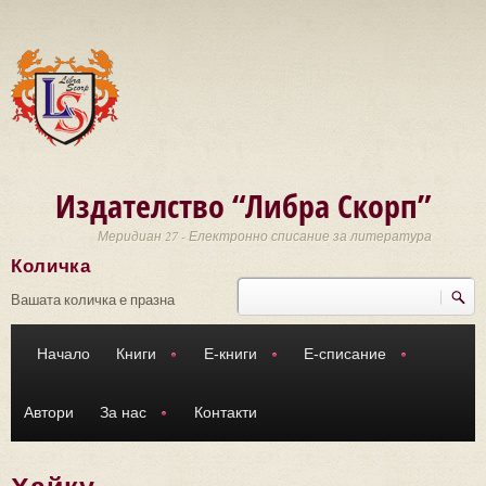
Премини към основното съдържание
Издателство “Либра Скорп”
Меридиан 27 - Електронно списание за литература
Количка
Търси
Форма за търсене
Вашата количка е празна
Начало
Книги
Е-книги
Е-списание
Автори
За нас
Контакти