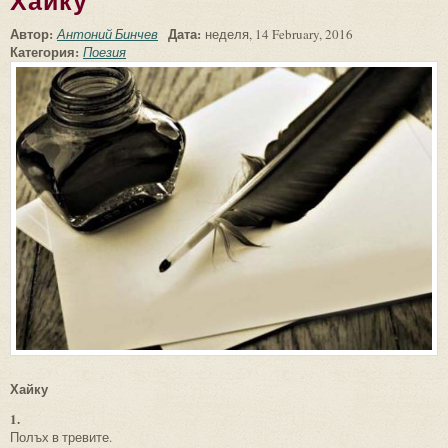
Хайку
Автор:
Дата:
Антоний Бинчев
неделя, 14 February, 2016
Категория:
Поезия
Хайку
1.
Полъх в тревите.