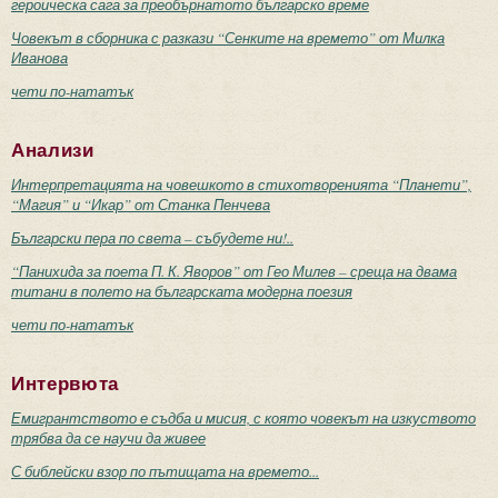
героическа сага за преобърнатото българско време
Човекът в сборника с разкази “Сенките на времето” от Милка
Иванова
чети по-нататък
Анализи
Интерпретацията на човешкото в стихотворенията “Планети”,
“Магия” и “Икар” от Станка Пенчева
Български пера по света – събудете ни!..
“Панихида за поета П. К. Яворов” от Гео Милев – среща на двама
титани в полето на българската модерна поезия
чети по-нататък
Интервюта
Емигрантството е съдба и мисия, с която човекът на изкуството
трябва да се научи да живее
С библейски взор по пътищата на времето...