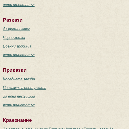
чети по-нататък
Разкази
Аз прашинката
Черна котка
Есенни гробища
чети по-нататък
Приказки
Коледната звезда
Приказка за светулката
За една песъчинка
чети по-нататък
Краезнание
За летописната книга на Божанка Николова “Тракия – легенда.