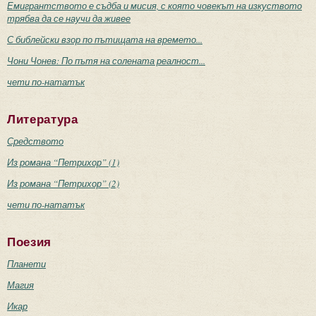
Емигрантството е съдба и мисия, с която човекът на изкуството
трябва да се научи да живее
С библейски взор по пътищата на времето...
Чони Чонев: По пътя на солената реалност...
чети по-нататък
Литература
Средството
Из романа “Петрихор” (1)
Из романа “Петрихор” (2)
чети по-нататък
Поезия
Планети
Магия
Икар