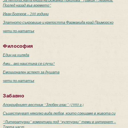
Поглед назад във времето”
Иван Богоров – 200 години
Златното съкровище и крепостта Фармакида край Приморско
чети по-нататък
Философия
Един на хиляда
Ами... ако наистина се случи?
Емоционален аспект за душата
чети по-нататък
Забавно
Апокрифният вестник “Злобен глас” (1980 г.)
Съществуват няколко вида любов, които срещаме в живота си
“Литературни” коментари под “културни” теми в интернет –
Трета част