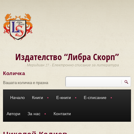
Премини към основното съдържание
Издателство “Либра Скорп”
Меридиан 27 - Електронно списание за литература
Количка
Търси
Форма за търсене
Вашата количка е празна
Начало
Книги
Е-книги
Е-списание
Автори
За нас
Контакти