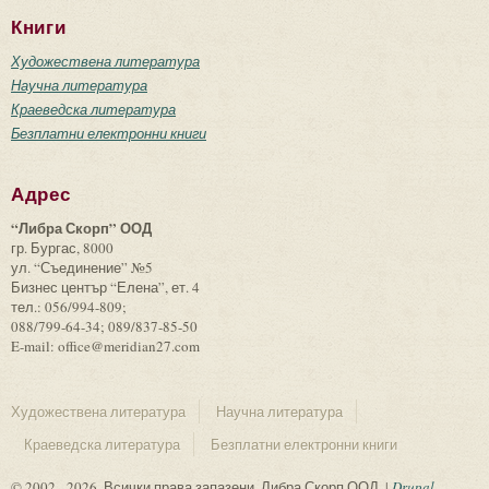
Книги
Художествена литература
Научна литература
Краеведска литература
Безплатни електронни книги
Адрес
“Либра Скорп” ООД
гр. Бургас, 8000
ул. “Съединение” №5
Бизнес център “Елена”, ет. 4
тел.: 056/994-809;
088/799-64-34; 089/837-85-50
E-mail: office@meridian27.com
Художествена литература
Научна литература
Краеведска литература
Безплатни електронни книги
© 2002 - 2026. Всички права запазени. Либра Скорп ООД. |
Drupal