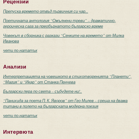
Рецензии
Препуска времето отвъд първичния си чар...
Поетичната антология “Омълнени треви” – драматично-
героическа сага за преобърнатото българско време
Човекът в сборника с разкази “Сенките на времето” от Милка
Иванова
чети по-нататък
Анализи
Интерпретацията на човешкото в стихотворенията “Планети”,
“Магия” и “Икар” от Станка Пенчева
Български пера по света – събудете ни!..
“Панихида за поета П. К. Яворов” от Гео Милев – среща на двама
титани в полето на българската модерна поезия
чети по-нататък
Интервюта