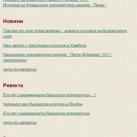
История на бургаските литературни награди “Пегас”
Новини
Гласове от село Александрово – живата история на българското
село
Наш автор с престижно отличие в Хамбург
Национален литературен конкурс “Петя Дубарова ‘2025”
(резултати)
чети по-нататък
Ревюта
Ехо от съвременната бразилска литература – 2
Четвърт век българска култура в Лондон
Ехо от съвременната бразилска литература
чети по-нататък