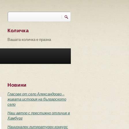
Търси
Форма за търсене
Количка
Вашата количка е празна
Новини
Гласове от село Александрово –
живата история на българското
село
Наш автор с престижно отличие в
Хамбург
Национален литературен конкурс