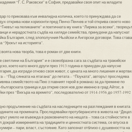
адемия “Г. С. Раковски” в София, предавайки своя опит на младите
ар го приковава към инвалидна количка, което го принуждава да се
дух открива нови хоризонти пред Пенчо Пенчев и той открива своето ново
“Гневът на пеликаните” и поетичната му книга “Лирика за всеки”, творецъ
жанци и нерадостната съдба на хиляди семейства, принудени да напуснат
йка България, след злополучния Ньойски и Ангорски договори. Това става
а “Урокът на историята”.
оята нова творба, това е роман от две книги.
е светлини на България” и е своеобразна сага за съдбата на тракийски
ско, което като много други през 1913 година е принуден да напусне
гария, да изгради отново своя живот, с цената на много лишения и жертви
ата – “Под сянката на ятагана” до петата – “Поуката”, авторът проследява
живява семейството на Пею (главният герой в романа) за да премине по
българската граница и да открие своя нов дом именно в град Айтос, в
ки през “Вихъра на времето”, последователно от 1914-1956 до 1957-1992
едно продължение на съдбата на наследниците на разглеждания в книгата
 годините на промяната. Проследявайки протуберансите в живота на “Децат
орът умело ни въвежда в разковничето на нещата – това са стойностите в
л докрай измеренията на традициите и ценностната система, се впуска в
мири – пари, власт, състояние. Като запознат отблизо с душевността на