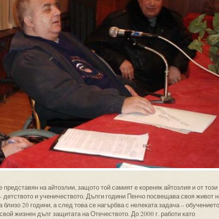
 представян на айтозлии, защото той самият е кореняк айтозлия и от този
– детството и ученичеството. Дълги години Пенчо посвещава своя живот н
 близо 20 години, а след това се нагърбва с нелеката задача – обучениет
 свой жизнен дълг защитата на Отечеството. До 2000 г. работи като