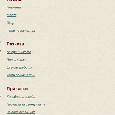
Планети
Магия
Икар
чети по-нататък
т
Разкази
и
Аз прашинката
Черна котка
Есенни гробища
чети по-нататък
Приказки
о
Коледната звезда
Приказка за светулката
За една песъчинка