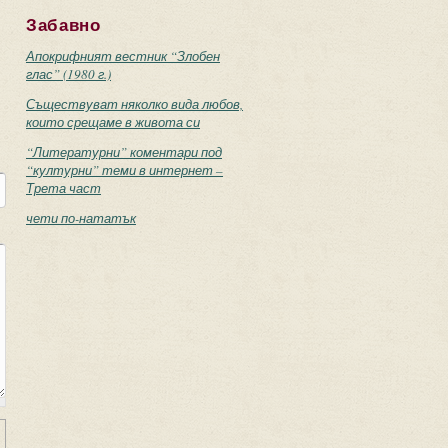
Забавно
Апокрифният вестник “Злобен
глас” (1980 г.)
Съществуват няколко вида любов,
които срещаме в живота си
“Литературни” коментари под
“културни” теми в интернет –
Трета част
чети по-нататък