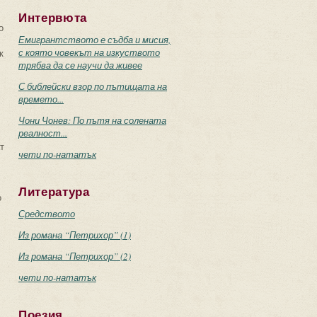
Интервюта
о
Емигрантството е съдба и мисия,
с която човекът на изкуството
к
трябва да се научи да живее
С библейски взор по пътищата на
времето...
Чони Чонев: По пътя на солената
реалност...
т
чети по-нататък
Литература
о
Средството
Из романа “Петрихор” (1)
Из романа “Петрихор” (2)
чети по-нататък
Поезия