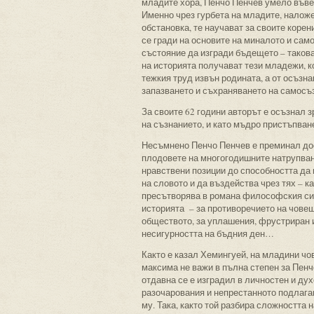
младите хора, Пенчо Пенчев умело въвеж
Именно чрез гурбета на младите, налож
обстановка, те научават за своите коре
се гради на основите на миналото и само
състояние да изгради бъдещето – такова
на историята получават тези младежи, к
тежкия труд извън родината, а от осъзн
запазването и съхраняването на самосъ
За своите 62 години авторът е осъзнал з
на съзнанието, и като мъдро пристъпван
Несъмнено Пенчо Пенчев е преминал дост
плодовете на многогодишните натрупвани
нравствени позиции до способността да 
на словото и да въздейства чрез тях – 
пресътворява в романа философския си 
историята – за противоречието на човеш
обществото, за уплашения, фрустриран и
несигурността на бъдния ден…
Както е казал Хемингуей, на младини чов
максима не важи в пълна степен за Пенчо
отдавна се е изградил в личностен и ду
разочарования и непрестанното подлага
му. Така, както той разбира сложността