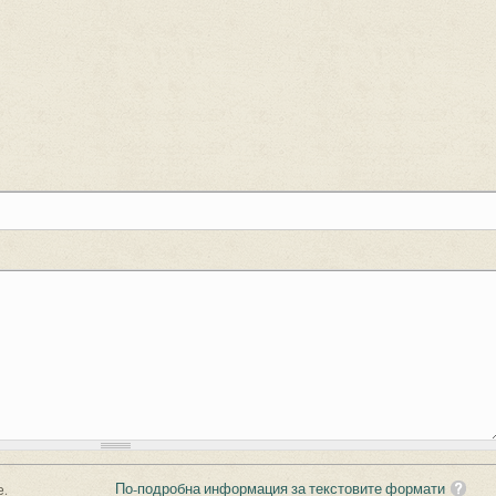
По-подробна информация за текстовите формати
е.