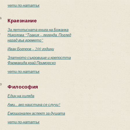
чети по-нататък
а
Краезнание
За летописната книга на Божанка
о
Николова “Тракия – легенда. Поглед
назад във времето”
Иван Богоров – 200 години
Златното съкровище и крепостта
Фармакида край Приморско
чети по-нататък
о
Философия
Един на хиляда
Ами... ако наистина се случи?
Емоционален аспект за душата
чети по-нататък