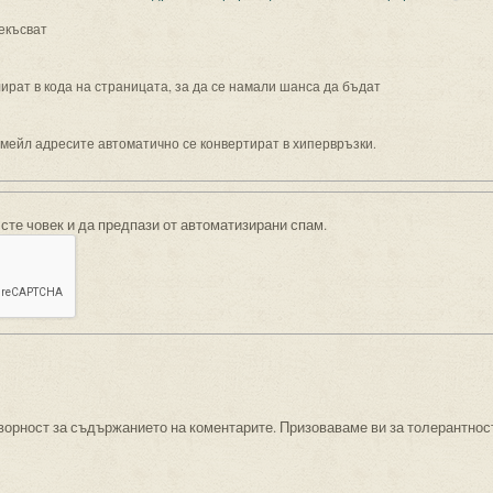
екъсват
рат в кода на страницата, за да се намали шанса да бъдат
имейл адресите автоматично се конвертират в хипервръзки.
 сте човек и да предпази от автоматизирани спам.
ворност за съдържанието на коментарите. Призоваваме ви за толерантнос