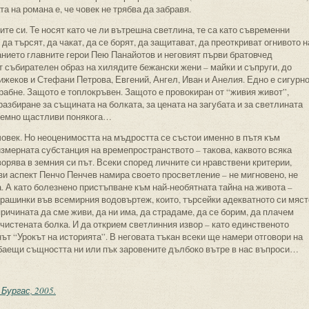
 на романа е, че човек не трябва да забравя.
те си. Те носят като че ли вътрешна светлина, те са като съвременни
 да търсят, да чакат, да се борят, да защитават, да преоткриват огнивото н
анието главните герои Пею Панайотов и неговият първи братовчед
ат събирателен образ на хилядите бежански жени – майки и съпруги, до
еков и Стефани Петрова, Евгений, Ангел, Иван и Анелия. Едно е сигурн
грабне. Защото е топлокръвен. Защото е провокиран от “живия живот”,
азбиране за същината на болката, за цената на загубата и за светлината
неземно щастливи понякога…
овек. Но неоценимостта на мъдростта се състои именно в пътя към
змерната субстанция на времепространството – такова, каквото всяка
рява в земния си път. Всеки според личните си нравствени критерии,
ози аспект Пенчо Пенчев намира своето просветление – не мигновено, не
. А като болезнено пристъпване към най-необятната тайна на живота –
прашинки във всемирния водовъртеж, които, търсейки адекватното си мяст
ричината да сме живи, да ни има, да страдаме, да се борим, да плачем
ечистената болка. И да открием светлинния извор – като единственото
ът “Урокът на историята”. В неговата тъкан всеки ще намери отговори на
лбаещи същността ни или пък заровените дълбоко вътре в нас въпроси…
Бургас, 2005.