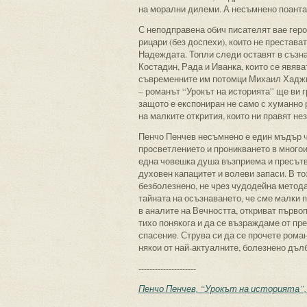
на морални дилеми. А несъмнено поантата
С неподправена обич писателят вае герои
рицари (без доспехи), които не престават
Надеждата. Топли следи оставят в съзн
Костадин, Рада и Иванка, които се явяв
съвременните им потомци Михаил Хаджиж
– романът “Урокът на историята” ще ви 
защото е експониран не само с хуманно р
на малките открития, които ни правят 
Пенчо Пенчев несъмнено е един мъдър ч
просветлението и проникването в многои
една човешка душа възприема и пресътво
духовен капацитет и волеви запаси. В т
безболезнено, не чрез чудодейна метода
тайната на осъзнаването, че сме малки 
в аналите на Вечността, откриват първоп
тихо понякога и да се възраждаме от пр
спасение. Струва си да се прочете роман
някои от най-актуалните, болезнено дъ
---------------------
Пенчо Пенчев, “Урокът на историята”, 