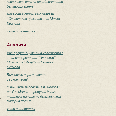
героическа сага за преобърнатото
българско време
Човекът в сборника с разкази
“Сенките на времето” от Милка
Иванова
т
чети по-нататък
Анализи
Интерпретацията на човешкото в
стихотворенията “Планети”,
“Магия” и “Икар” от Станка
.
Пенчева
Български пера по света –
събудете ни!..
“Панихида за поета П. К. Яворов”
от Гео Милев – среща на двама
титани в полето на българската
а
модерна поезия
чети по-нататък