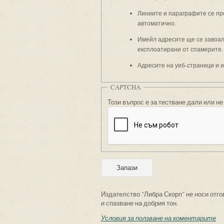
Линиите и параграфите се пр
автоматично.
Имейл адресите ще се завоали
експлоатирани от спамерите.
Адресите на уеб-страници и 
CAPTCHA
Този въпрос е за тестване дали или не
Издателство "Либра Скорп" не носи отго
и спазване на добрия тон.
Условия за ползване на коментарите