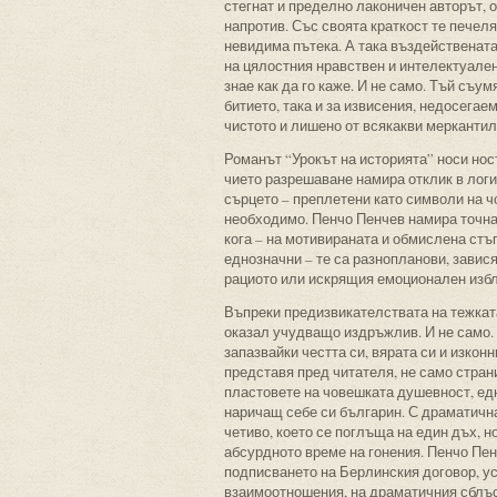
стегнат и пределно лаконичен авторът, 
напротив. Със своята краткост те печеля
невидима пътека. А така въздействената
на цялостния нравствен и интелектуален 
знае как да го каже. И не само. Тъй съу
битието, така и за извисения, недосегаем
чистото и лишено от всякакви мерканти
Романът “Урокът на историята” носи нос
чието разрешаване намира отклик в логи
сърцето – преплетени като символи на ч
необходимо. Пенчо Пенчев намира точна
кога – на мотивираната и обмислена стъ
еднозначни – те са разнопланови, завис
рациото или искрящия емоционален избл
Въпреки предизвикателствата на тежката
оказал учудващо издръжлив. И не само. А
запазвайки честта си, вярата си и изкон
представя пред читателя, не само стран
пластовете на човешката душевност, едн
наричащ себе си българин. С драматична
четиво, което се поглъща на един дъх, 
абсурдното време на гонения. Пенчо Пен
подписването на Берлинския договор, у
взаимоотношения, на драматичния сблъс