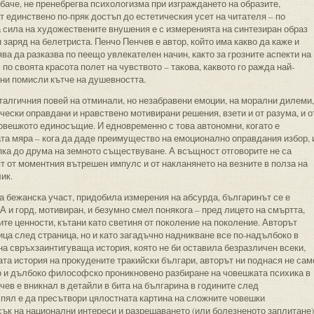
обаче, не пренебрегва психологизма при изграждането на образите,
т единствено по-пряк достъп до естетическия усет на читателя – по
 сила на художествените внушения е с измеренията на синтезиран образ
заряд на белетриста. Пенчо Пенчев е автор, който има какво да каже и
мява да разказва по пеещо увлекателен начин, както за грозните аспекти на
 по своята красота полет на чувството – такова, каквото го ражда най-
лни помисли кътче на душевността.
талгичния повей на отминали, но незабравени емоции, на морални дилеми,
чески оправдани и нравствено мотивирани решения, взети и от разума, и о
овешкото единосъщие. И едновременно с това автономни, когато е
та мяра – кога да даде преимущество на емоционално оправдания избор, 
пка до друма на земното съществуване. А всъщност отговорите не са
ят от моментния вътрешен импулс и от накланянето на везните в полза на
ик.
 бежанска участ, придобила измерения на абсурда, българинът се е
 и горд, мотивиран, и безумно смел понякога – пред лицето на смъртта,
ните ценности, кътани като светиня от поколение на поколение. Авторът
ица след страница, но и като загадъчно надникване все по-надълбоко в
а свръхзаинтигуваща история, която не би оставила безразличен всеки,
та история на прокудените тракийски българи, авторът ни поднася не сам
но и дълбоко философско проникновено разбиране на човешката психика в
чев е вникнал в детайли в бита на българина в годините след
спял е да пресътвори цялостната картина на сложните човешки
ък на национални интереси и разрешаването (или болезненото заплитане)