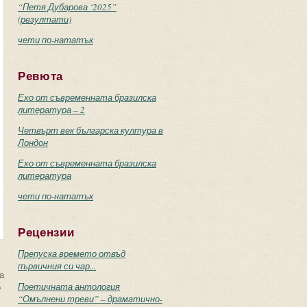
“Петя Дубарова ‘2025”
(резултати)
чети по-нататък
Ревюта
Ехо от съвременната бразилска
литература – 2
Четвърт век българска култура в
Лондон
Ехо от съвременната бразилска
литература
чети по-нататък
Рецензии
Препуска времето отвъд
първичния си чар...
а
Поетичната антология
о
“Омълнени треви” – драматично-