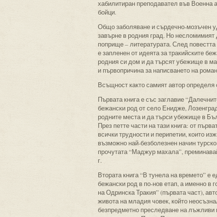
хабилитиран преподавател във Военна ак
бойци.
Общо заболяване и сърдечно-мозъчен уд
завърне в родния град. Но несломимият 
поприще – литературата. След повестта 
е запленен от идеята за тракийските бе
родния си дом и да търсят убежище в ма
и първопричина за написването на роман
Всъщност както самият автор определя св
Първата книга е със заглавие “Далечнит
бежански род от село Енидже, Лозенград
родните места и да търси убежище в Бъл
През петте части на тази книга: от първ
всички трудности и перипетии, които из
възможно най-безболезнен начин турско-
прочутата “Маджур махала”, преминавай
г.
Втората книга “В тунела на времето” е 
бежански род в по-нов етап, а именно в
на Одринска Тракия” (първата част), авт
живота на младия човек, който неосъзна
безпредметно преследване на лъжливи ку