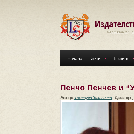
Премини към основното съдържание
Издателст
Меридиан 27 - 
Начало
Книги
Е-книги
Пенчо Пенчев и “
Автор:
Дата:
Теменуга Захариева
сряд