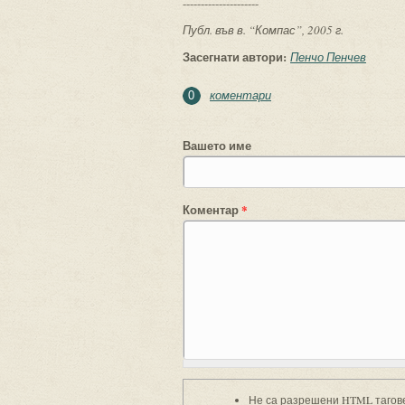
---------------------
Публ. във в. “Компас”, 2005 г.
Засегнати автори:
Пенчо Пенчев
коментари
0
Вашето име
Коментар
*
Не са разрешени HTML тагов