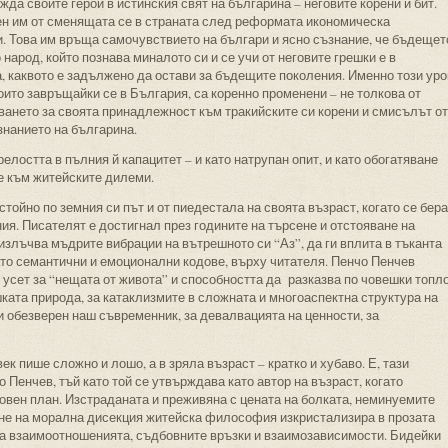
да своите герои в истинския свят на българина – неговите корени и бит.
ен им от сменящата се в страната след реформата икономическа
ни. Това им връща самочувствието на българи и ясно съзнание, че бъдещет
 народ, който познава миналото си и се учи от неговите грешки е в
, каквото е задължено да остави за бъдещите поколения. Именно този уро
оито завръщайки се в България, са коренно променени – не толкова от
аването за своята принадлежност към тракийските си корени и смисълът от
знанието на българина.
релостта в пълния й капацитет – и като натрупан опит, и като обогатяване
е към житейските дилеми.
ойно по земния си път и от пиедестала на своята възраст, когато се бера
я. Писателят е достигнал през годините на търсене и отстояване на
излъчва мъдрите вибрации на вътрешното си “Аз”, да ги вплита в тъканта
като семантични и емоционални кодове, върху читателя. Пенчо Пенчев
усет за “нещата от живота” и способността да разказва по човешки топл
ката природа, за катаклизмите в сложната и многоаспектна структура на
 обезверен наш съвременник, за девалвацията на ценности, за
ек пише сложно и лошо, а в зряла възраст – кратко и хубаво. Е, тази
 Пенчев, тъй като той се утвърждава като автор на възраст, когато
ховен план. Изстраданата и преживяна с цената на болката, неминуемите
не на морална дисекция житейска философия изкристализира в прозата
 на взаимоотношенията, съдбовните връзки и взаимозависимости. Бидейки