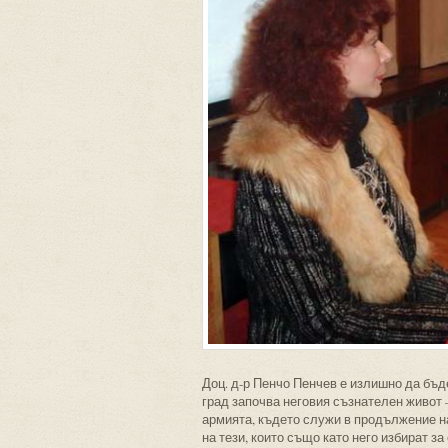
Доц. д-р Пенчо Пенчев е излишно да бъде
град започва неговия съзнателен живот 
армията, където служи в продължение на
на тези, които също като него избират за