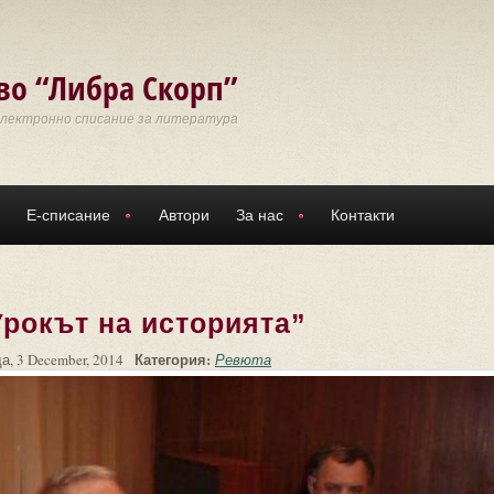
во “Либра Скорп”
Електронно списание за литература
Е-списание
Автори
За нас
Контакти
Урокът на историята”
Категория:
а, 3 December, 2014
Ревюта