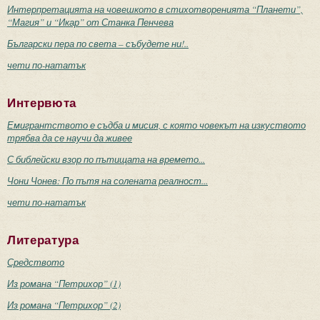
Интерпретацията на човешкото в стихотворенията “Планети”,
“Магия” и “Икар” от Станка Пенчева
Български пера по света – събудете ни!..
чети по-нататък
Интервюта
Емигрантството е съдба и мисия, с която човекът на изкуството
трябва да се научи да живее
С библейски взор по пътищата на времето...
Чони Чонев: По пътя на солената реалност...
чети по-нататък
Литература
Средството
Из романа “Петрихор” (1)
Из романа “Петрихор” (2)