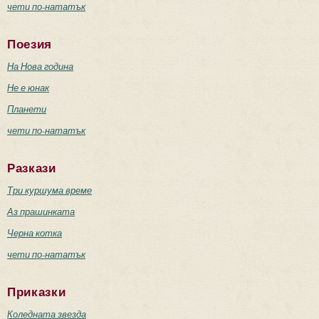
чети по-нататък
Поезия
На Нова година
Не е юнак
Планети
чети по-нататък
Разкази
Три куршума време
Аз прашинката
Черна котка
чети по-нататък
Приказки
Коледната звезда