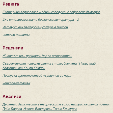
Ревюта
Екатерина Каравелова – една незаслужено забравена българка
Ехо от съвременната бразилска литература – 2
Четвърт век българска култура в Лондон
чети по-нататък
Рецензии
Животът ни – прощален дар за вечността...
Съвременният човешки свят в стихосбирката “Нарисувай
болката” от Хайри Хамдан
Препуска времето отвъд първичния си чар...
чети по-нататък
Анализи
Децата и детството в творческите визии на три поколения поети:
Пейо Яворов, Никола Вапцаров и Таньо Клисуров