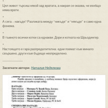
*
Цял живот търсиш някой зад вратата, а накрая се оказва, че изобщо
няма врати.
*
А сега – накъде? Разликата между “никъде” и “някъде” е само една
фонема.
*
В тъмното всички котки са еднакви. Дори и котката на Шрьодингер.
*
Настоящето е гара разпределителна: едни поемат към минало
свършено, други към бъдеще неопределено.
---------------------
Засегнати автори:
Наталия Недялкова