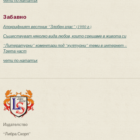
чети по-нататък
Забавно
Апокрифният вестник “Злобен глас” (1980 г.)
Съществуват няколко вида любов, които срещаме в живота си
“Литературни” коментари под “културни” теми в интернет –
Трета част
чети по-нататък
Издателство
“Либра Скорп”