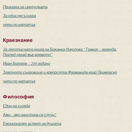
Приказка за светулката
За една песъчинка
чети по-нататък
Краезнание
За летописната книга на Божанка Николова “Тракия – легенда.
Поглед назад във времето”
Иван Богоров – 200 години
Златното съкровище и крепостта Фармакида край Приморско
чети по-нататък
Философия
Един на хиляда
Ами... ако наистина се случи?
Емоционален аспект за душата