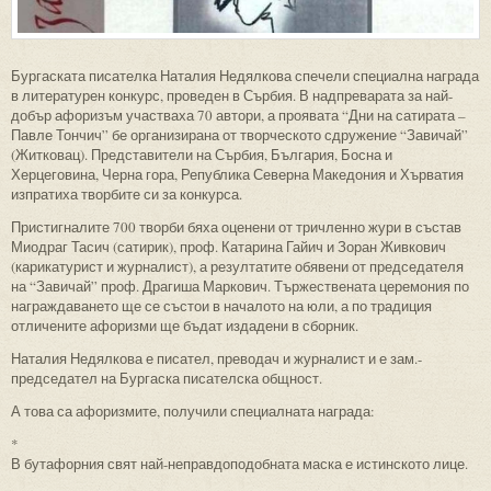
Бургаската писателка Наталия Недялкова спечели специална награда
в литературен конкурс, проведен в Сърбия. В надпреварата за най-
добър афоризъм участваха 70 автори, а проявата “Дни на сатирата –
Павле Тончич” бе организирана от творческото сдружение “Завичай”
(Житковац). Представители на Сърбия, България, Босна и
Херцеговина, Черна гора, Република Северна Македония и Хърватия
изпратиха творбите си за конкурса.
Пристигналите 700 творби бяха оценени от тричленно жури в състав
Миодраг Тасич (сатирик), проф. Катарина Гайич и Зоран Живкович
(карикатурист и журналист), а резултатите обявени от председателя
на “Завичай” проф. Драгиша Маркович. Тържествената церемония по
награждаването ще се състои в началото на юли, а по традиция
отличените афоризми ще бъдат издадени в сборник.
Наталия Недялкова е писател, преводач и журналист и е зам.-
председател на Бургаска писателска общност.
А това са афоризмите, получили специалната награда:
*
В бутафорния свят най-неправдоподобната маска е истинското лице.