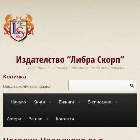
Премини към основното съдържание
Издателство “Либра Скорп”
Меридиан 27 - Електронно списание за литература
Количка
Търси
Форма за търсене
Вашата количка е празна
Начало
Книги
Е-книги
Е-списание
Автори
За нас
Контакти