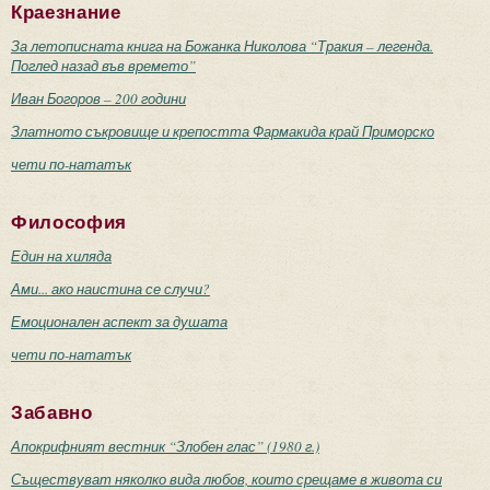
Краезнание
За летописната книга на Божанка Николова “Тракия – легенда.
Поглед назад във времето”
Иван Богоров – 200 години
Златното съкровище и крепостта Фармакида край Приморско
чети по-нататък
Философия
Един на хиляда
Ами... ако наистина се случи?
Емоционален аспект за душата
чети по-нататък
Забавно
Апокрифният вестник “Злобен глас” (1980 г.)
Съществуват няколко вида любов, които срещаме в живота си