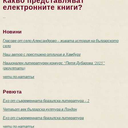
Какво представляват
електронните книги?
...
Новини
Гласове от село Александрово – живата история на българското
село
Наш автор с престижно отличие в Хамбург
Национален литературен конкурс “Петя Дубарова ‘2025”
(резултати)
чети по-нататък
Ревюта
Ехо от съвременната бразилска литература – 2
Четвърт век българска култура в Лондон
Ехо от съвременната бразилска литература
чети по-нататък