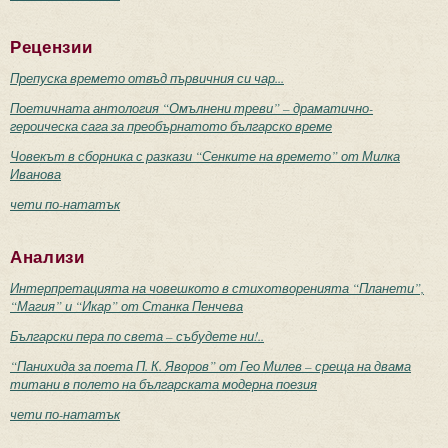
Рецензии
Препуска времето отвъд първичния си чар...
Поетичната антология “Омълнени треви” – драматично-
героическа сага за преобърнатото българско време
Човекът в сборника с разкази “Сенките на времето” от Милка
Иванова
чети по-нататък
Анализи
Интерпретацията на човешкото в стихотворенията “Планети”,
“Магия” и “Икар” от Станка Пенчева
Български пера по света – събудете ни!..
“Панихида за поета П. К. Яворов” от Гео Милев – среща на двама
титани в полето на българската модерна поезия
чети по-нататък