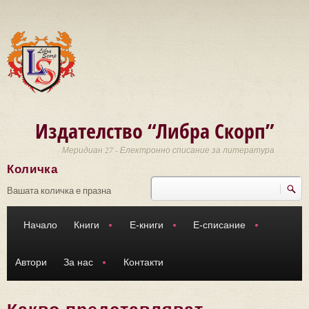
Премини към основното съдържание
Издателство “Либра Скорп”
Меридиан 27 - Електронно списание за литература
Количка
Търси
Форма за търсене
Вашата количка е празна
Начало
Книги
Е-книги
Е-списание
Автори
За нас
Контакти