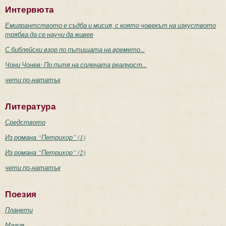
Интервюта
Емигрантството е съдба и мисия, с която човекът на изкуството
трябва да се научи да живее
С библейски взор по пътищата на времето...
Чони Чонев: По пътя на солената реалност...
чети по-нататък
Литература
Средството
Из романа “Петрихор” (1)
Из романа “Петрихор” (2)
чети по-нататък
Поезия
Планети
Магия