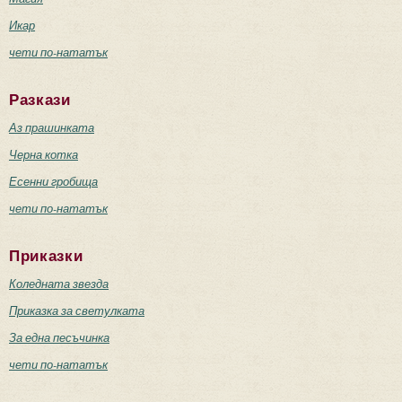
Икар
чети по-нататък
Разкази
Аз прашинката
Черна котка
Есенни гробища
чети по-нататък
Приказки
Коледната звезда
Приказка за светулката
За една песъчинка
чети по-нататък