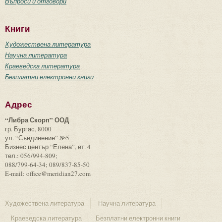
Въпроси и отговори
Книги
Художествена литература
Научна литература
Краеведска литература
Безплатни електронни книги
Адрес
“Либра Скорп” ООД
гр. Бургас, 8000
ул. “Съединение” №5
Бизнес център “Елена”, ет. 4
тел.: 056/994-809;
088/799-64-34; 089/837-85-50
E-mail: office@meridian27.com
Художествена литература
Научна литература
Краеведска литература
Безплатни електронни книги