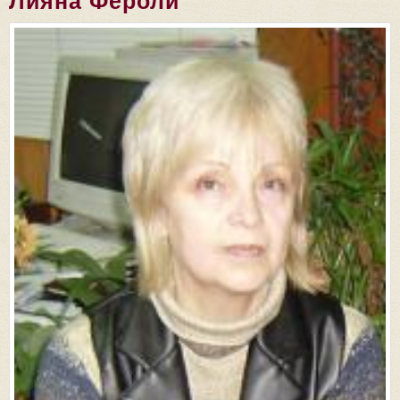
Лияна Фероли