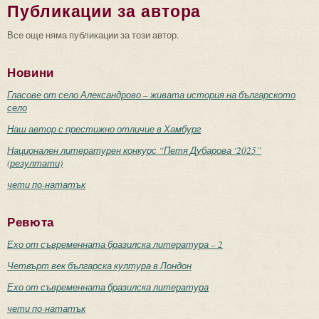
Публикации за автора
Все още няма публикации за този автор.
Новини
Гласове от село Александрово – живата история на българското
село
Наш автор с престижно отличие в Хамбург
Национален литературен конкурс “Петя Дубарова ‘2025”
(резултати)
чети по-нататък
Ревюта
Ехо от съвременната бразилска литература – 2
Четвърт век българска култура в Лондон
Ехо от съвременната бразилска литература
чети по-нататък