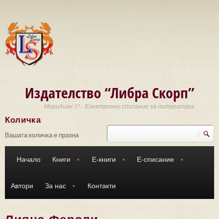
Премини към основното съдържание
Издателство “Либра Скорп”
Меридиан 27 - Електронно списание за литература
Количка
Търси
Форма за търсене
Вашата количка е празна
Начало
Книги
Е-книги
Е-списание
Автори
За нас
Контакти