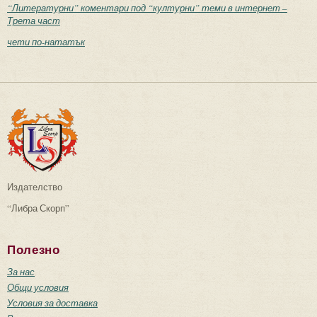
“Литературни” коментари под “културни” теми в интернет –
Трета част
чети по-нататък
Издателство
“Либра Скорп”
Полезно
За нас
Общи условия
Условия за доставка