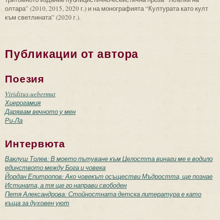
олтара” (2010, 2015, 2020 г.) и на монографията “Културата като култ
към светлината” (2020 г.).
Публикации от автора
Поезия
Viriditus-uebermut
Хиерогамия
Дарявам вечното у мен
Ри-Ла
Интервюта
Ваклуш Толев: В моето пътуване към Целостта винаги ме е водило
единството между Бога и човека
Йордан Епитропов: Ако човекът осъществи Мъдростта, ще познае
Истината, а тя ще го направи свободен
Петя Александрова: Стойностната детска литература е като
къща за духовен уют