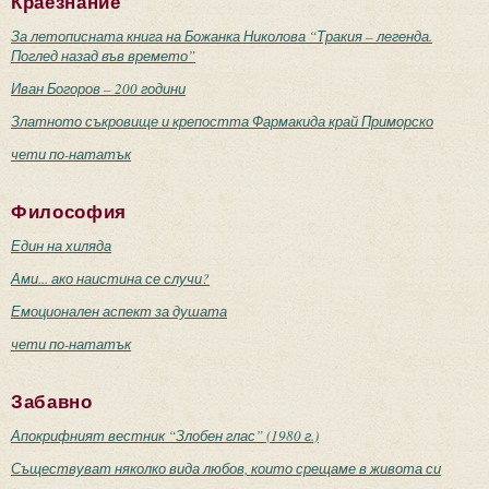
Краезнание
За летописната книга на Божанка Николова “Тракия – легенда.
Поглед назад във времето”
Иван Богоров – 200 години
Златното съкровище и крепостта Фармакида край Приморско
чети по-нататък
Философия
Един на хиляда
Ами... ако наистина се случи?
Емоционален аспект за душата
чети по-нататък
Забавно
Апокрифният вестник “Злобен глас” (1980 г.)
Съществуват няколко вида любов, които срещаме в живота си