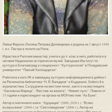
Лияна Фероли (Лиляна Петрова Деликирова) е родена на 3 август 1950
г. в с. Пастра в полите на Рила.
Израства в Рилския манастир, учила е до 4. клас в него, работила е в
неговия Национален исторически музей. Завършва Институт по
култура в Благоевград и специалност “Културология” в Пловдивския
университет “Паисий Хилендарски”.
Работила е като PR и завеждащ културно-информационната дейност
на Регионална библиотека “Н. Й. Вапцаров” в Кърджали. Хобито й е
журналистика. Сътрудничи на местния печат, както и на вестниците
“Хасковска Марица”, “Вестник за жената”, “Новият пулс”. Повече от
15 години е кореспондент на органа на МОН вестник “Аз-Буки”.
Автор е поетичните книги: “Адорация” (2000, 2020 г.), “Всяко
възкръсване” (2004 г.) и “Светловедение” (2006 г.). Автор на
тритомното издание публицистично-есеистична проза “Ябълки на