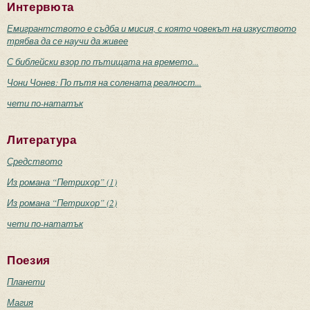
Интервюта
Емигрантството е съдба и мисия, с която човекът на изкуството
трябва да се научи да живее
С библейски взор по пътищата на времето...
Чони Чонев: По пътя на солената реалност...
чети по-нататък
Литература
Средството
Из романа “Петрихор” (1)
Из романа “Петрихор” (2)
чети по-нататък
Поезия
Планети
Магия