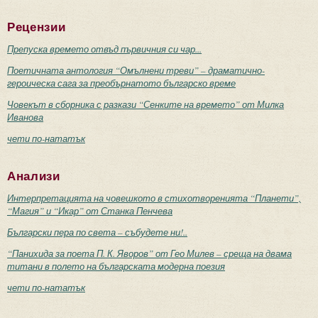
Рецензии
Препуска времето отвъд първичния си чар...
Поетичната антология “Омълнени треви” – драматично-
героическа сага за преобърнатото българско време
Човекът в сборника с разкази “Сенките на времето” от Милка
Иванова
чети по-нататък
Анализи
Интерпретацията на човешкото в стихотворенията “Планети”,
“Магия” и “Икар” от Станка Пенчева
Български пера по света – събудете ни!..
“Панихида за поета П. К. Яворов” от Гео Милев – среща на двама
титани в полето на българската модерна поезия
чети по-нататък