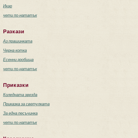
Икар
чети по-нататък
Разкази
Аз прашинката
Черна котка
Есенни гробища
чети по-нататък
Приказки
Коледната звезда
Приказка за светулката
За една песъчинка
чети по-нататък