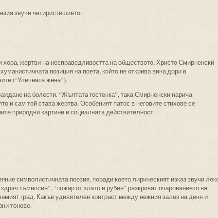
оезия звучи четиристишието:
и хора, жертви на несправедливостта на обществото, Христо Смирненски
 хуманистичната позиция на поета, който не открива вина дори в
ните (“Уличната жена”).
раждане на болести. “Жълтата гостенка”, така Смирненски нарича
ято и сам той става жертва. Особеният патос в неговите стихове се
ите природни картини и социалната действителност:
яние символистичната поезия, поради което лирическият изказ звучи леко
здрач тъмносин”, “пожар от злато и рубин” разкриват очарованието на
олемият град. Какъв удивителен контраст между нежния залез на деня и
рни тонове: