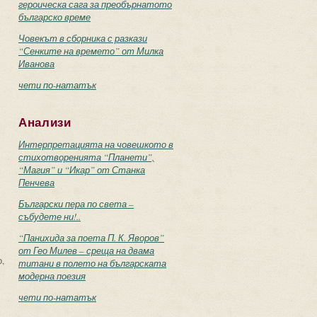
героическа сага за преобърнатото
българско време
Човекът в сборника с разкази
“Сенките на времето” от Милка
Иванова
чети по-нататък
Анализи
Интерпретацията на човешкото в
стихотворенията “Планети”,
“Магия” и “Икар” от Станка
Пенчева
Български пера по света –
събудете ни!..
“Панихида за поета П. К. Яворов”
от Гео Милев – среща на двама
,
титани в полето на българската
модерна поезия
чети по-нататък