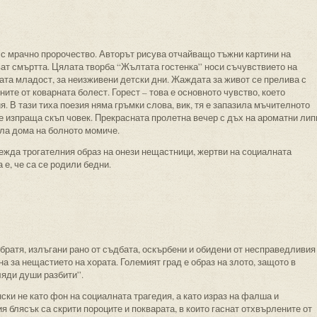
 с мрачно пророчество. Авторът рисува отчайващо тъжни картини на
ват смъртта. Цялата творба “Жълтата гостенка” носи съчувствието на
ната младост, за неизживени детски дни. Жаждата за живот се прелива с
ите от коварната болест. Горест – това е основното чувство, което
. В тази тиха поезия няма гръмки слова, вик, тя е запазила мъчителното
е изпраща скъп човек. Прекрасната пролетна вечер с дъх на ароматни лип
ила дома на болното момиче.
ежда трогателния образ на онези нещастници, жертви на социалната
е, че са се родили бедни.
 братя, излъгани рано от съдбата, оскърбени и обидени от несправедливия
а за нещастието на хората. Големият град е образ на злото, защото в
ляди души разбити”.
ски не като фон на социалната трагедия, а като израз на фалша и
 блясък са скрити пороците и покварата, в които гаснат отхвърлените от