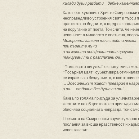
хиляди души разбити – дебне каменният
Като поет хуманист Христо Смирненски не
несправедливо устроения свят и търси п
щастието на бедните, а щедро е надарил 
на поругание от поета. Той счита, че не
невинност в миналото е опетнена, опоро
Мизерията залюля те в свойта люлка
при първите лъчи
и на живота под фалшивата цигулка
танцуваш ти с разплакани очи.
“Фалшивата цигулка” е сполучлива метаф
“Посърнал цвят” субективира отминалат
се изразява в бездушието, с което живее
… Всесилникът живот преварил я навр
и ти… отдавна без душа си ти!
Каква по-голяма присъда за уличната же
жертвите на обществото са присъди към 
обяснява социалната неправда, той само
Поезията на Смирненски звучи хуманно 
послания за висша нравственост и харм
човешки свят.