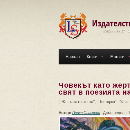
Премини към основното съдържание
Издателст
Меридиан 27 - 
Начало
Книги
Е-книги
Човекът като жер
свят в поезията 
(“Жълтата гостенка”, “Цветарка”, “Улич
Автор:
Дата:
Пенка Славчева
неделя, 