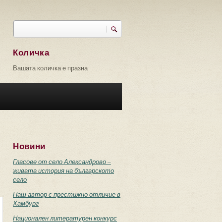
Търси
Форма за търсене
Количка
Вашата количка е празна
Новини
Гласове от село Александрово –
живата история на българското
село
Наш автор с престижно отличие в
Хамбург
Национален литературен конкурс