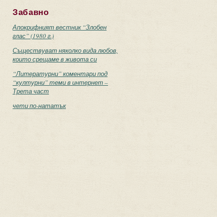
Забавно
Апокрифният вестник “Злобен
глас” (1980 г.)
Съществуват няколко вида любов,
които срещаме в живота си
“Литературни” коментари под
“културни” теми в интернет –
Трета част
чети по-нататък