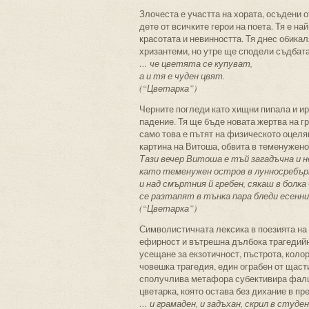
Злочеста е участта на хората, осъдени 
дете от всичките герои на поета. Тя е н
красотата и невинността. Тя днес обика
хризантеми, но утре ще сподели съдбата
… че цветята се купуват,
а и тя е чуден цвят.
(“Цветарка”)
Черните погледи като хищни пипала и и
падение. Тя ще бъде новата жертва на г
само това е пътят на физическото оцеля
картина на Витоша, обвита в теменужено
Тази вечер Витоша е тъй загадъчна и н
като теменужен остров в лунносребърн
и над смъртния й гребен, сякаш в болка
се разтапят в тънка пара бледи есенни
(“Цветарка”)
Символистичната лексика в поезията на
ефирност и вътрешна дълбока трагедийн
усещане за екзотичност, пъстрота, коло
човешка трагедия, един ограбен от щаст
сполучлива метафора субективира фалша
цветарка, която остава без дихание в пр
… и грамаден, и задъхан, скрил в студе