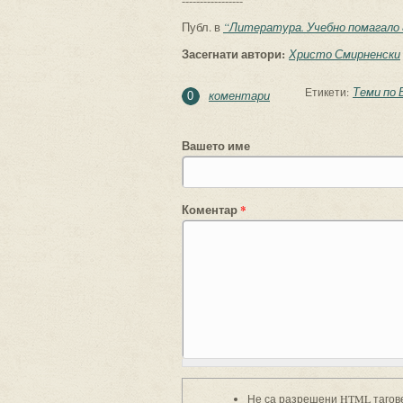
-----------------
Публ. в
“Литература. Учебно помагало 8
Засегнати автори:
Христо Смирненски
Теми по 
Етикети:
коментари
0
Вашето име
Коментар
*
Не са разрешени HTML тагов