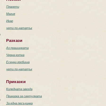
Планети
Магия
Икар
чети по-нататък
а
Разкази
Аз прашинката
Черна котка
Есенни гробища
чети по-нататък
Приказки
Коледната звезда
Приказка за светулката
а
За една песъчинка