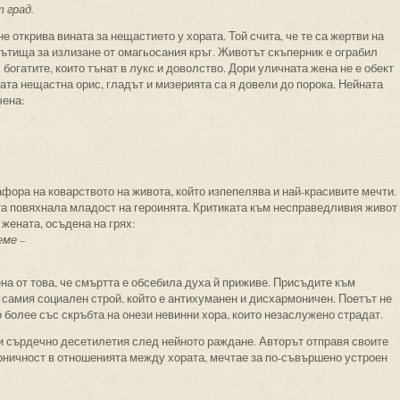
 град.
 открива вината за нещастието у хората. Той счита, че те са жертви на
ътища за излизане от омагьосания кръг. Животът скъперник е ограбил
богатите, които тънат в лукс и доволство. Дори уличната жена не е обект
йната нещастна орис, гладът и мизерията са я довели до порока. Нейната
чена:
ора на коварството на живота, който изпепелява и най-красивите мечти.
а повяхнала младост на героинята. Критиката към несправедливия живот
 жената, осъдена на грях:
еме –
на от това, че смъртта е обсебила духа й приживе. Присъдите към
самия социален строй, който е антихуманен и дисхармоничен. Поетът не
 более със скръбта на онези невинни хора, които незаслужено страдат.
и сърдечно десетилетия след нейното раждане. Авторът отправя своите
оничност в отношенията между хората, мечтае за по-съвършено устроен