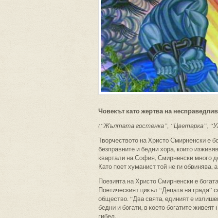
Човекът като жертва на несправедлив
(“Жълтата гостенка”, “Цветарка”, “У
Творчеството на Христо Смирненски е бо
безправните и бедни хора, които изживя
квартали на София, Смирненски много д
Като поет хуманист той не ги обвинява, 
Поезията на Христо Смирненски е богата 
Поетическият цикъл “Децата на града” с
общество. “Два свята, единият е излишен
бедни и богати, в което богатите живеят 
гибел.