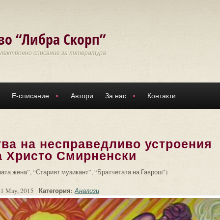
во “Либра Скорп”
Електронно списание за литература
Е-списание
Автори
За нас
Контакти
тва на несправедливо устроения
на Христо Смирненски
ната жена”, “Старият музикант”, “Братчетата на Гаврош”)
Категория:
31 May, 2015
Анализи