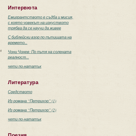
Интервюта
Емигрантството е съдба и мисия,
с която човекът на изкуството
трябва да се научи да живее
С библейски взор по пътищата на
времето...
и
Чони Чонев: По пътя на солената
реалност...
чети по-нататък
Литература
Средството
Из романа “Петрихор” (1)
Из романа “Петрихор” (2)
чети по-нататък
Поезия