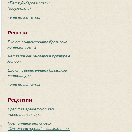
“Петя Дубарова ‘2025”
(резултати)
чети по-нататък
Ревюта
Ехо от съвременната бразилска
литература – 2
Четвърт век българска култура в
Лондон
Ехо от съвременната бразилска
литература
чети по-нататък
Рецензии
Препуска времето отвъд
първичния си чар...
о
Поетичната антология
а
“Омълнени треви” – драматично-