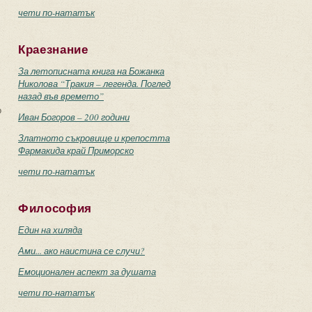
чети по-нататък
Краезнание
За летописната книга на Божанка
Николова “Тракия – легенда. Поглед
назад във времето”
о
Иван Богоров – 200 години
Златното съкровище и крепостта
Фармакида край Приморско
чети по-нататък
Философия
Един на хиляда
Ами... ако наистина се случи?
Емоционален аспект за душата
чети по-нататък