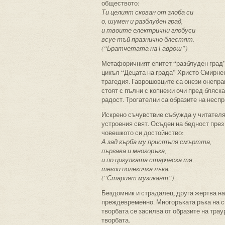
обществото:
Ти целият скован от злоба си
о, шумен и разблуден град,
и твоите електрични глобуси
всуе тъй празнично блестят.
(“Братчетата на Гаврош”)
Метафоричният епитет “разблуден град” 
цикъл “Децата на града” Христо Смирне
трагедия. Гаврошовците са онези онепра
стоят с пълни с копнежи очи пред бляск
радост. Трогателни са образите на несп
Искрено съчувствие събужда у читателя
устроения свят. Осъден на бедност през
човешкото си достойнство:
А зад гърба му пристъпя смъртта,
пъргава и многоръка,
и по цигулката старческа тя
тегли полекичка лъка.
(“Старият музикант”)
Бездомник и страдалец, друга жертва на
преждевременно. Многоръката ръка на с
творбата се засилва от образите на тра
творбата.