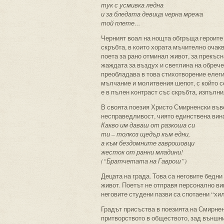
тук с усмивка ледна
и за бледата девица черна мрежа
той плете…
Черният воал на нощта обгръща героите
скръбта, в които хората мъчително очак
поета за рано отминал живот, за прекъс
жаждата за въздух и светлина на обречен
преобладава в това стихотворение елегия
мълчание и молитвения шепот, с който с
е в пълен контраст със скръбта, изпълн
В своята поезия Христо Смирненски във
несправедливост, чиято единствена вина 
Какво им даваш от разкоша си
ти – толкоз щедър към едни,
а към бездомните гаврошовци
жесток от ранни младини!
(“Братчетата на Гаврош”)
Децата на града. Това са неговите бедни
живот. Поетът не отправя персонално вин
неговите студени пазви са спотаени “хи
Градът присъства в поезията на Смирнен
притворството в обществото, зад външния