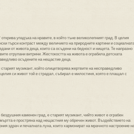
открива упадъка на нравите, в който тъне великолепният град. В целия
нски търси контраст между величието на природните картини и социалнат
вдани от живота деца, които са осъдени на бедност и нищета. Те напразно
авите отрупани витрини. Жестокостта на живота е ограбила детската
раведливо осъдените на нещастие деца.
 старият музикант, който олицетворява жертвите на несправедливо
 целия си живот той е страдал, събирал е милостиня, която е плащал с
 бездушния каменен град, е старият музикант, чийто живот е ограбен
мъртта е простряна над нещастния му обречен живот. Въздействието на
урния здрач и печалната луна, които хармонират на мрачното настроение н