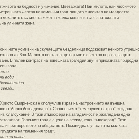
от живота на бедност и унижение. Цветарката! Най-милото, най-любимото
ай-страшната жертва на каменния град, защото е носител на младостта,
ля локалите със своята кокетна малка кошничка със златожълти
 на уличната жена:
роничните усмивки на скучаещите безделници подсказват нейното утрешн
реховна любов. Малката цветарка ще потъне в света на порока, защото
ване. В пълен контраст на човешката трагедия звучи приказната природна
син воал:
ежна –
и води,
 безнадеждна,
 звезди.
 Христо Смирненски е сполучлив израз на настроението на външна
ост (“болка безнадеждна”). Сравнението “теменужен остров” създава
рит, благоухание. В тази атмосфера на загадъчност е разгледана една
ието живот. Големият град е сцена на всекидневен “маскарад”. Тази
 и притворството на обществото. Незавидна е участта на малката
егръдката на “каменния град”:
ната си пазва