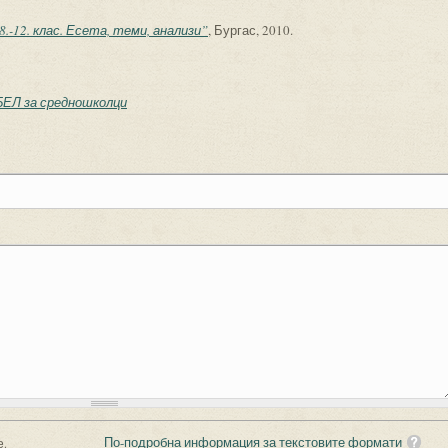
.-12. клас. Есета, теми, анализи”
, Бургас, 2010.
БЕЛ за средношколци
По-подробна информация за текстовите формати
е.