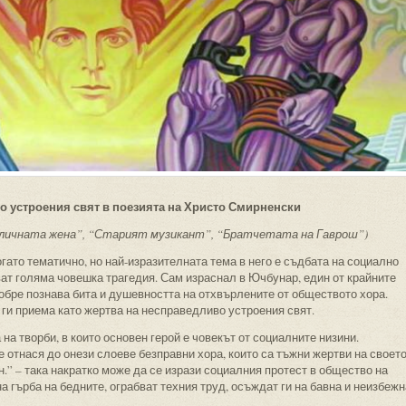
о устроения свят в поезията на Христо Смирненски
личната жена”, “Старият музикант”, “Братчетата на Гаврош”)
гато тематично, но най-изразителната тема в него е съдбата на социално
ват голяма човешка трагедия. Сам израснал в Ючбунар, един от крайните
обре познава бита и душевността на отхвърлените от обществото хора.
а ги приема като жертва на несправедливо устроения свят.
на творби, в които основен герой е човекът от социалните низини.
е отнася до онези слоеве безправни хора, които са тъжни жертви на своет
.” – така накратко може да се изрази социалния протест в общество на
на гърба на бедните, ограбват техния труд, осъждат ги на бавна и неизбежн