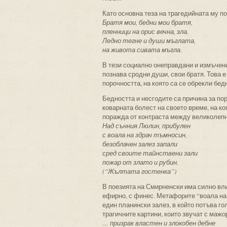
Като основна теза на трагедийната му п
Братя мои, бедни мои братя,
пленници на орис вечна, зла.
Ледно тегне и души мъглата,
на живота сивата мъгла.
В тези социално онеправдани и измъчен
познава сродни души, свои братя. Това е
порочността, на която са се обрекли бед
Бедността и несгодите са причина за по
коварната болест на своето време, на ко
поражда от контраста между великолепн
Над сънния Люлин, прибулен
с воала на здрач тъмносин,
безоблачен залез запали
сред своите тайнствени зали
пожар от злато и рубин.
(“Жълтата гостенка”)
В поезията на Смирненски има силно вли
ефирно, с финес. Метафорите “воала на 
един планински залез, в който потъва г
трагичните картини, които звучат с мажо
… призрак властен и злокобен дебне