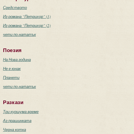
Средството
Из романа “Петрихор” (1)
Из романа “Петрихор” (2)
чети по-нататък
Поезия
На Нова година
Не е юнак
Планети
чети по-нататък
Разкази
Три куршума време
Аз прашинката
Черна котка