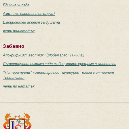
Един на хиляда
Ами... ако наистина се случи?
Емоционален аспект за душата
чети по-нататък
Забавно
Апокрифният вестник “Злобен глас” (1980 г.)
Съществуват няколко вида любов, които срещаме в живота си
“Литературни” коментари под “културни” теми в интернет –
Трета част
чети по-нататък