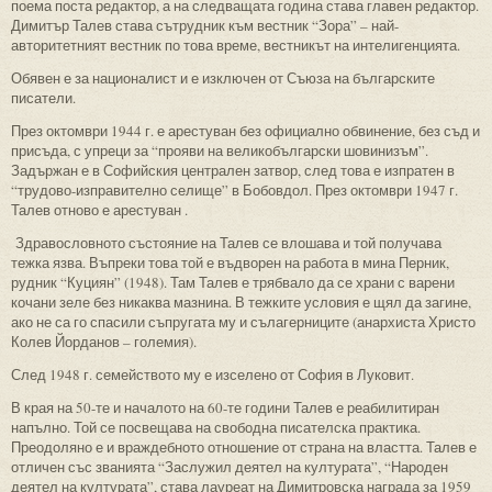
поема поста редактор, а на следващата година става главен редактор.
Димитър Талев става сътрудник към вестник “Зора” – най-
авторитетният вестник по това време, вестникът на интелигенцията.
Обявен е за националист и е изключен от Съюза на българските
писатели.
През октомври 1944 г. е арестуван без официално обвинение, без съд и
присъда, с упреци за “прояви на великобългарски шовинизъм”.
Задържан е в Софийския централен затвор, след това е изпратен в
“трудово-изправително селище” в Бобовдол. През октомври 1947 г.
Талев отново е арестуван .
Здравословното състояние на Талев се влошава и той получава
тежка язва. Въпреки това той е въдворен на работа в мина Перник,
рудник “Куциян” (1948). Там Талев е трябвало да се храни с варени
кочани зеле без никаква мазнина. В тежките условия е щял да загине,
ако не са го спасили съпругата му и сълагерниците (анархиста Христо
Колев Йорданов – големия).
След 1948 г. семейството му е изселено от София в Луковит.
В края на 50-те и началото на 60-те години Талев е реабилитиран
напълно. Той се посвещава на свободна писателска практика.
Преодоляно е и враждебното отношение от страна на властта. Талев е
отличен със званията “Заслужил деятел на културата”, “Народен
деятел на културата”, става лауреат на Димитровска награда за 1959