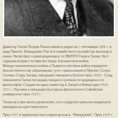
Димитър Талев Петров-Палисламов е роден на 1 септември 1898 г. в
град Прилеп, Македония. Расте в семейството на майстор железар и
ковач. Негов брат е революционерът от ВМОРО Георги Талев. На 9-
годишна възраст остава без баща. Балканската война,
Междусъюзническата война и Първата световна война определят
безсистемното му образование; учи с прекъсвания в Прилеп, Солун,
Скопие, Стара Загора; завършва гимназия в Битоля през 1920 г. След
гимназията Талев посещава лекции в чужбина по медицина и по
философия. Следва по един семестър в Загреб и Виена през 1920-
1921 г. Изучава и завършва българска филология в Софийския
университет през 1925 г.
Талев не е бил много религиозен, но е споделял напълно моралните
принципи на християнството.
През 1927 е привлечен като коректор във в. “Македония”. През 1929 г.