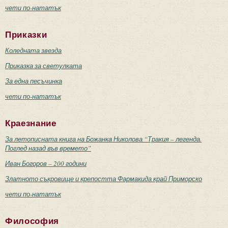
чети по-нататък
Приказки
Коледната звезда
Приказка за светулката
За една песъчинка
чети по-нататък
Краезнание
За летописната книга на Божанка Николова “Тракия – легенда.
Поглед назад във времето”
Иван Богоров – 200 години
Златното съкровище и крепостта Фармакида край Приморско
чети по-нататък
Философия