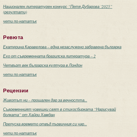
Национален литературен конкурс “Петя Дубарова ‘2025”
(резултати)
чети по-нататък
Ревюта
Екатерина Каравелова – една незаслужено забравена българка
Ехо от съвременната бразилска литература – 2
Четвърт век българска култура в Лондон
чети по-нататък
Рецензии
Животът ни – прощален дар за вечността...
Съвременният човешки свят в стихосбирката “Нарисувай
болката” от Хайри Хамдан
Препуска времето отвъд първичния си чар...
чети по-нататък