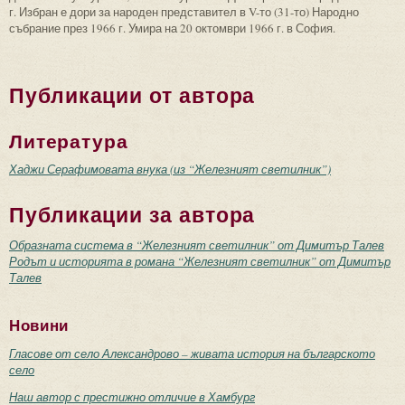
г. Избран е дори за народен представител в V-то (31-то) Народно
събрание през 1966 г. Умира на 20 октомври 1966 г. в София.
Публикации от автора
Литература
Хаджи Серафимовата внука (из “Железният светилник”)
Публикации за автора
Образната система в “Железният светилник” от Димитър Талев
Родът и историята в романа “Железният светилник” от Димитър
Талев
Новини
Гласове от село Александрово – живата история на българското
село
Наш автор с престижно отличие в Хамбург