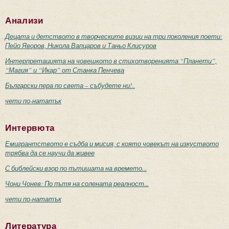
Анализи
Децата и детството в творческите визии на три поколения поети:
Пейо Яворов, Никола Вапцаров и Таньо Клисуров
Интерпретацията на човешкото в стихотворенията “Планети”,
“Магия” и “Икар” от Станка Пенчева
Български пера по света – събудете ни!..
чети по-нататък
Интервюта
Емигрантството е съдба и мисия, с която човекът на изкуството
трябва да се научи да живее
С библейски взор по пътищата на времето...
Чони Чонев: По пътя на солената реалност...
чети по-нататък
Литература