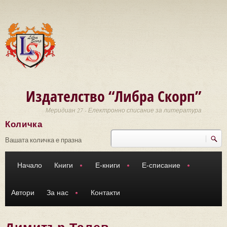
Премини към основното съдържание
Издателство “Либра Скорп”
Меридиан 27 - Електронно списание за литература
Количка
Търси
Форма за търсене
Вашата количка е празна
Начало
Книги
Е-книги
Е-списание
Автори
За нас
Контакти